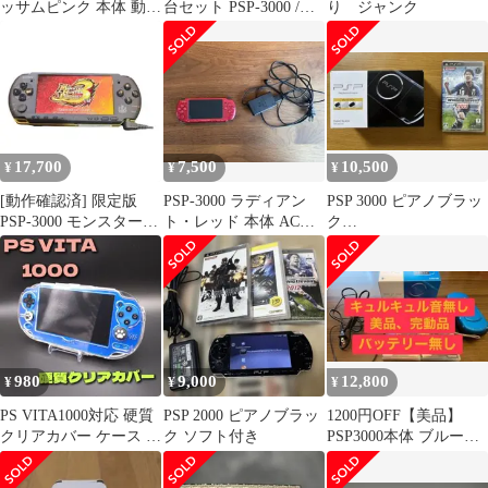
ッサムピンク 本体 動作
台セット PSP-3000 /
り ジャンク
良好
2000 / 1000
17,700
7,500
10,500
¥
¥
¥
[動作確認済] 限定版
PSP-3000 ラディアン
PSP 3000 ピアノブラッ
PSP-3000 モンスターハ
ト・レッド 本体 ACア
ク
ンター3rd i17300
ダプター付 バッテリ
（WinningEleven2013
ー無し
付き）
980
9,000
12,800
¥
¥
¥
PS VITA1000対応 硬質
PSP 2000 ピアノブラッ
1200円OFF【美品】
クリアカバー ケース 周
ク ソフト付き
PSP3000本体 ブルー箱
辺機器 レトロゲーム
付き （バッテリー無）
セット