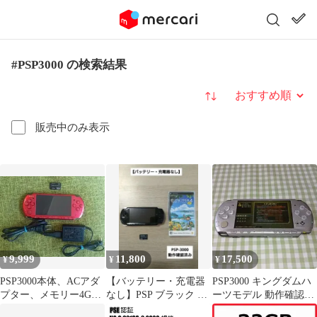
#PSP3000 の検索結果
並び替え
販売中のみ表示
9,999
11,800
17,500
¥
¥
¥
PSP3000本体、ACアダ
【バッテリー・充電器
PSP3000 キングダムハ
プター、メモリー4G付
なし】PSP ブラック 本
ーツモデル 動作確認済
き
体 ぼくのなつやすみ4
み