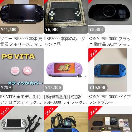
11,500
6,000
8,498
¥
¥
¥
ソニーPSP3000 本体 充
PSP3000 本体のみ ジ
SONY PSP-3000 ブラッ
電器 メモリースティッ
ャンク品
ク 動作品 AC付 メモス
ク4GB付き※バッテリ
テ付
ー無し
799
18,300
10,500
¥
¥
¥
PS VITA 全モデル対応
[動作確認済] 限定版
SONY PSP-3000 バイブ
アナログスティックカ
PSP-3000 ライラック・
ラントブルー
バー 周辺機器 レトロゲ
パープル i17900
ーム