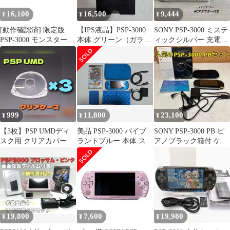
16,100
16,500
9,444
¥
¥
¥
[動作確認済] 限定版
【IPS液晶】PSP-3000
SONY PSP-3000 ミステ
PSP-3000 モンスターハ
本体 グリーン（ガラス
ィックシルバー 充電器
ンター3rd i16100
ラミネート）動作確認
付
済
999
11,800
23,100
¥
¥
¥
【3枚】PSP UMDディ
美品 PSP-3000 バイブ
SONY PSP-3000 PB ピ
スク用 クリアカバー ケ
ラントブルー 本体 スパ
アノブラック箱付 ケー
ース 周辺機器 レトロゲ
ロボZ 再世篇 付属品多
ス付(ウ-70S)
ーム
数
19,800
7,600
19,980
¥
¥
¥