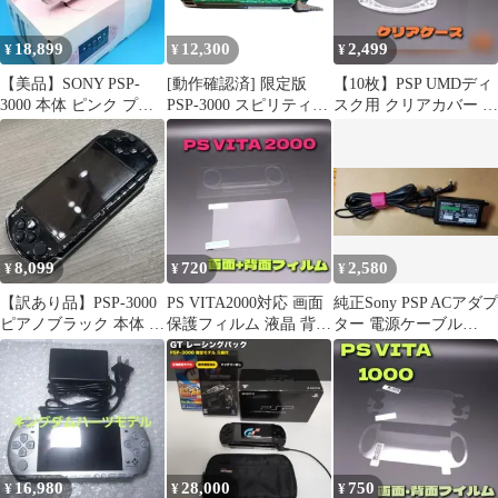
18,899
12,300
2,499
¥
¥
¥
【美品】SONY PSP-
[動作確認済] 限定版
【10枚】PSP UMDディ
3000 本体 ピンク プレ
PSP-3000 スピリティッ
スク用 クリアカバー ケ
イステーションポータ
ドグリーン i12300
ース 周辺機器 レトロゲ
ブル
ーム
8,099
720
2,580
¥
¥
¥
【訳あり品】PSP-3000
PS VITA2000対応 画面
純正Sony PSP ACアダプ
ピアノブラック 本体 起
保護フィルム 液晶 背面
ター 電源ケーブル
動・ゲーム読込OK 異
周辺機器 レトロゲーム
PSP-1,2,3000対応
音有
16,980
28,000
750
¥
¥
¥