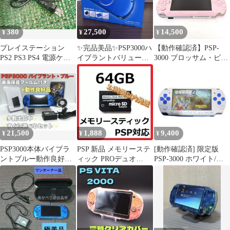
380
27,500
14,500
¥
¥
¥
プレイステーション
✨完品美品✨PSP3000ハ
【動作確認済】PSP-
PS2 PS3 PS4 電源ケー
イブラントバリューパ
3000 ブロッサム・ピン
ブル 電源コード 新品
ックセット✨【クリー
ク 本体 SONY ポータブ
ニング済み】
ル
21,500
1,888
9,400
¥
¥
¥
PSP3000本体バイブラ
PSP 新品 メモリーステ
[動作確認済] 限定版
ントブルー動作良好品
ィック PROデュオ
PSP-3000 ホワイト/ブ
すぐ遊べるセット
64GB
ルー i9200