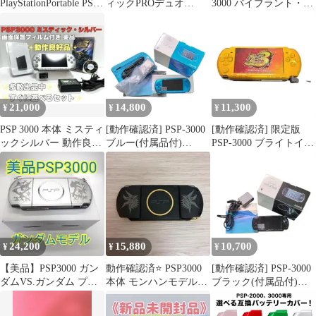
PlayStationPortable PSP-
ィックPROデュオ
3000 バイブラント・ブ
3000
128GB
ルー 付属品あり
21,000
14,800
11,300
¥
¥
¥
PSP 3000 本体 ミスティ
[動作確認済] PSP-3000
[動作確認済] 限定版
ックシルバー 動作良好
ブルー(付属品付)
PSP-3000 ブライトイエ
品 すぐに遊べるセット
i14600
ロー i11300
24,200
15,880
10,700
¥
¥
¥
【美品】PSP3000 ガン
動作確認済⭐️ PSP3000
[動作確認済] PSP-3000
ダムVS.ガンダム プレ
本体 モンハンモデル
ブラック(付属品付)
ミアムパック
ブラック黒②
i10300