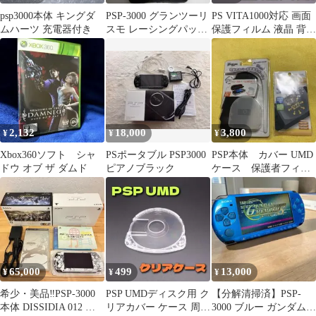
psp3000本体 キングダ
PSP-3000 グランツーリ
PS VITA1000対応 画面
ムハーツ 充電器付き
スモ レーシングパック
保護フィルム 液晶 背面
限定モデル 元箱付
周辺機器 レトロゲーム
2,132
18,000
3,800
¥
¥
¥
Xbox360ソフト シャ
PSポータブル PSP3000
PSP本体 カバー UMD
ドウ オブ ザ ダムド
ピアノブラック
ケース 保護者フィル
ム PSP1000
65,000
499
13,000
¥
¥
¥
希少・美品‼️PSP-3000
PSP UMDディスク用 ク
【分解清掃済】PSP-
本体 DISSIDIA 012 限
リアカバー ケース 周辺
3000 ブルー ガンダム2