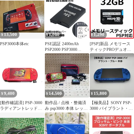
セット
13,500
1,080
1,290
¥
¥
¥
PSP3000本体etc
PSE認証 2400mAh
[PSP]新品 メモリース
PSP2000 PSP3000
ティックPROデュオ
2400mah バッテリー 電
32GB
池 PSP-2000 PSP-3000
互換品
9,400
14,500
15,800
¥
¥
¥
[動作確認済] PSP-3000
動作品 / 点検・整備済
【極美品】SONY PSP-
ラディアントレッド
み psp3000 本体 レッド
3000 バイブラント・ブ
i9200
×ブラック（付属品あ
ルー 本体
り）