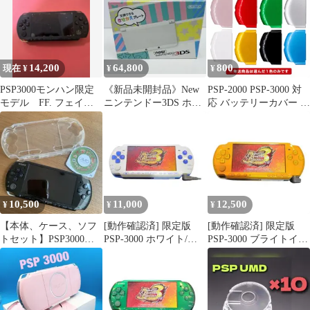
14,200
64,800
800
現在 ¥
¥
¥
PSP3000モンハン限定
《新品未開封品》New
PSP-2000 PSP-3000 対
モデル FF. フェイト
ニンテンドー3DS ホワ
応 バッテリーカバー 交
等ゲーム付き、ビデオ
イト 生産終了品 デッド
換用 裏蓋 蓋 ケースカ
etc
ストック
バー 互換品 バックカバ
ー 部品 レトロ本舗アジ
ト 代用品 電池カバー
落下防止
10,500
11,000
12,500
¥
¥
¥
【本体、ケース、ソフ
[動作確認済] 限定版
[動作確認済] 限定版
トセット】PSP3000ピ
PSP-3000 ホワイト/ブ
PSP-3000 ブライトイエ
アノブラック
ルー i10600
ロー i11900