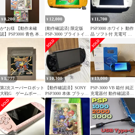
8,200
12,000
11,700
¥
¥
¥
か*お様 【動作未確
[動作確認済] 限定版
PSP3000 ホワイト 動作
認】PSP3000 青色 本体
PSP-3000 ブライトイエ
品 ソフト付 充電可 本
+ ゲームソフトセット
ロー i11800
体セット
1,777
10,300
13,000
¥
¥
¥
第2次スーパーロボット
【動作確認済】SONY
PSP-3000 VB 箱付 純正
大戦G ゲームボー
PSP3000 本体 ブラック
充電器付 動作確認済
イ 第ニ次 動作確認
付属品付き
バッテリー無
済み