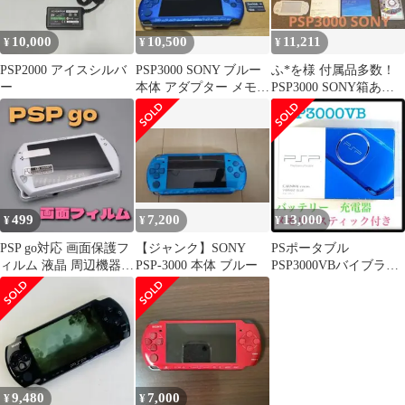
10,000
10,500
11,211
¥
¥
¥
PSP2000 アイスシルバ
PSP3000 SONY ブルー
ふ*を様 付属品多数！
ー
本体 アダプター メモリ
PSP3000 SONY箱あり/
ーステック(2GB)付き
ケース&ウイニングイ
レブ
499
7,200
13,000
¥
¥
¥
PSP go対応 画面保護フ
【ジャンク】SONY
PSポータブル
ィルム 液晶 周辺機器
PSP-3000 本体 ブルー
PSP3000VBバイブラン
レトロゲーム
トブルー
9,480
7,000
¥
¥