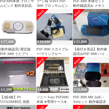
PSP3000本体 ブロッサ
プ*ン様 SONY PSP-
PSP-3000 本体セット
ムピンク 動作良好品す
3000 ブロッサムピンク
動作確認済み メモリー
ぐ遊べるセット
本体のみ 電池コード無
スティックバッテリー
付き
17,400
10,000
21,800
¥
¥
¥
[動作確認済] 限定版
PSP-3000 スカイブル
【箱付き美品】動作確
PSP-3000 うたプリ
ー/マリンブルー
認済みPSP-3000 バイブ
AllStar i17000
VALUE PACK 箱付き
ラント・ブルー 本体 ソ
本体
ニー
1,299
8,000
12,800
¥
¥
¥
【2組4枚】PS
ソニー Sony PSP3000
PSP-3000 MH 2ndG・
VITA2000対応 画面保
本体 ➕専用ケース➕ゲ
3rdセット 動作確認済
護フィルム 液晶 背面
ームソフト【動作未確