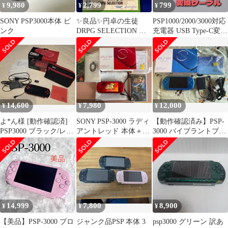
9,980
2,799
799
¥
¥
¥
SONY PSP3000本体 ピ
✨良品✨円卓の生徒
PSP1000/2000/3000対応
ンク
DRPG SELECTION ハ
充電器 USB Type-C変換
ガキ付き！
ケーブル
14,600
7,980
12,000
¥
¥
¥
よ*ん様 [動作確認済]
SONY PSP-3000 ラディ
【動作確認済み】PSP-
PSP3000 ブラック/レッ
アントレッド 本体＋箱
3000 バイブラントブル
ド バリューパック 箱•
説明書＋ソフト2本
ー 本体 箱・純正充電器
付き
14,999
7,800
8,900
¥
¥
¥
【美品】PSP-3000 ブロ
ジャンク品PSP 本体 3
psp3000 グリーン 訳あ