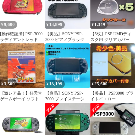
ト A-1
9,600
13,899
1,349
¥
¥
¥
[動作確認済] PSP-3000
【美品】SONY PSP-
【5枚】PSP UMDディ
ラディアントレッド
3000 ピアノブラック 本
スク用 クリアカバー ケ
i8600
体 動作確認済み
ース 周辺機器 レトロゲ
ーム
3,500
13,199
25,600
¥
¥
¥
【激レア品！】任天堂
【良品】SONY PSP-
【美品】 PSP3000 ブラ
ゲームボーイ ソフト テ
3000 プレイステーショ
イトイエロー
トリス ニンテンド
ンポータブル
ー 動作確認済み