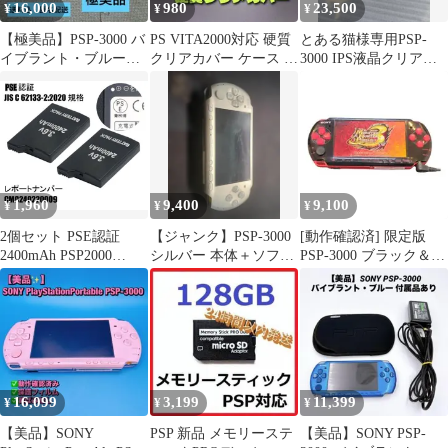
16,000
980
23,500
¥
¥
¥
【極美品】PSP-3000 バ
PS VITA2000対応 硬質
とある猫様専用PSP-
イブラント・ブルー：
クリアカバー ケース 周
3000 IPS液晶クリアブ
豪華4点フルセット
辺機器 レトロゲーム
ルークリーニング、メ
ンテ済み
1,960
9,400
9,100
¥
¥
¥
2個セット PSE認証
【ジャンク】PSP-3000
[動作確認済] 限定版
2400mAh PSP2000
シルバー 本体＋ソフト
PSP-3000 ブラック＆レ
PSP3000 2400mah バッ
8本
ッド i8700
テリー 電池 PSP-2000
PSP-3000 互換品
16,099
3,199
11,399
¥
¥
¥
【美品】SONY
PSP 新品 メモリーステ
【美品】SONY PSP-