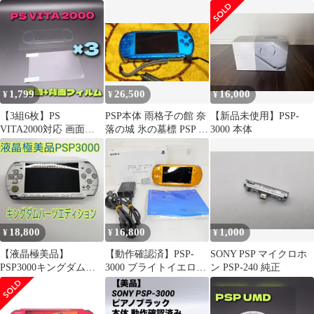
定モデル
機器 レトロゲーム
本 メモステ・バッテリ
ー付き
1,799
26,500
16,000
¥
¥
¥
【3組6枚】PS
PSP本体 雨格子の館 奈
【新品未使用】PSP-
VITA2000対応 画面保
落の城 氷の墓標 PSP ま
3000 本体
護フィルム 液晶 背面
とめて
ヴィータ
18,800
16,800
1,000
¥
¥
¥
【液晶極美品】
【動作確認済】PSP-
SONY PSP マイクロホ
PSP3000キングダムハ
3000 ブライトイエロー
ン PSP-240 純正
ーツエディション
箱・充電器・限定モン
ハン3rd 4GBメモリース
ティック付き フルセッ