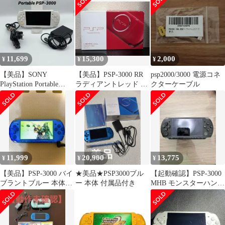
ヴィータ
認】
11,699
15,300
2,000
¥
¥
¥
【美品】SONY
【美品】PSP-3000 RR
psp2000/3000 電源コネ
PlayStation Portable
ラディアントレッド バ
クターケーブル
PSP-3000
ッテリー、メモリー、
箱付き
11,999
20,900
13,775
¥
¥
¥
【美品】PSP-3000 バイ
★美品★PSP3000ブル
【起動確認】PSP-3000
ブラントブルー 本体＋
ー 本体 付属品付き
MHB モンスターハンタ
純正ポーチ
ーポータブル3rd 限定
版