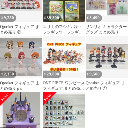
9,250
39,800
3,499
¥
¥
¥
Qposket フィギュア ま
エリカのフシギバナ・
サンリオ キャラクター
とめ売り ②
フシギソウ・フシギダ
グッズ まとめ売り
ネ セット 旧裏
2,150
29,800
9,500
¥
¥
¥
Qposket フィギュア ま
ONE PIECE ワンピース
Qposket フィギュア ま
とめ売り μ's
フィギュア まとめ売り
とめ売り ①
38体セット