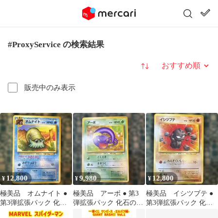
#ProxyService の検索結果
並び替え
販売中のみ表示
12,800
9,980
12,800
¥
¥
¥
極美品 オムナイト ●
極美品 アーボ ● 第3
極美品 イシツブテ ●
第3弾拡張パック 化石
弾拡張パック 化石の秘
第3弾拡張パック 化石
の秘密
密 旧裏
の秘密 旧裏