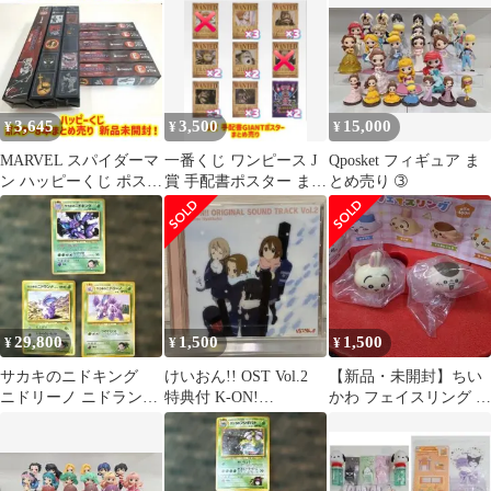
3,645
3,500
15,000
¥
¥
¥
MARVEL スパイダーマ
一番くじ ワンピース J
Qposket フィギュア ま
ン ハッピーくじ ポスタ
賞 手配書ポスター まと
とめ売り ➂
ー8本 新品
め
29,800
1,500
1,500
¥
¥
¥
サカキのニドキング
けいおん!! OST Vol.2
【新品・未開封】ちい
ニドリーノ ニドラン
特典付 K-ON!
かわ フェイスリング う
ジム拡張 旧裏
Soundtrack
さぎ＆くりまんじゅう
2点セット