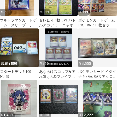
599
899
999
¥
¥
¥
ウルトラマンカードゲ
セレビィ 4枚 SVI バト
ポケモンカードゲーム
ーム スリーブ ティ
ルアカデミー ニャオハ
RR、RRR 16枚セット！
ガ ブレーザー 70枚
もってくる
入 未開封
890
350
3,555
現在 ¥
¥
¥
スタートデッキ100
あなあけスコップ&逆
ポケモンカード イダイ
No.49
境ほけん&ブレイブバ
ナキバex SAR アクロマ
ングル ジムプロモま
の実験 チェレンの気く
とめ
ばり
1,499
600
12,222
¥
¥
¥