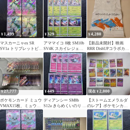
枚
1,499
329
4,280
¥
¥
¥
マスカーニャex SR
アママイコ 8枚 SM10b
【新品未開封】映画
SV1a トリプレットビー
SV4K スカイレジェン
RRR DishUPコラボカフ
ト 086/073
ド
ェ限定Tシャツ 白 Lサ
イズ
27,777
449
2,000
¥
¥
現在 ¥
ポケモンカード ミュウ
ディアンシー SM8b
【ストームエメラルダ
VMAX15枚、ミュウ
S12a きらめくいのり プ
のレア】ポケモンカー
V20枚計35枚まとめ売
リンセスガーデン
ド まとめ売り AR RR
り
RNセット