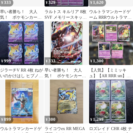
333
329
1,620
¥
¥
¥
早い者勝ち！ 大人
ラルトス キルリア 8枚
ウルトラマンカードゲ
気！ ポケモンカー
SVF メモリースキップ
ーム RRRウルトラマン
ド カイリキーV＋カ
リファイン
トレギア3枚セット
イリキーVMAX セッ
ト
999
333
1,300
¥
¥
¥
ジラーチV RR 4枚 ねが
早い者勝ち！ 大人
【人気】【ミミッキ
いのかけはし ヒプノス
気！ ポケモンカー
ュ】【AR RRR sm】イ
トライク タイムゲイザ
ド セキタンザン
ラスト5点
ー
VMAX (S3a) RRR
899
300
1,299
¥
¥
¥
ウルトラマンカードゲ
ライコウex RR MEGA
ロズレイド CHR 4枚 ナ