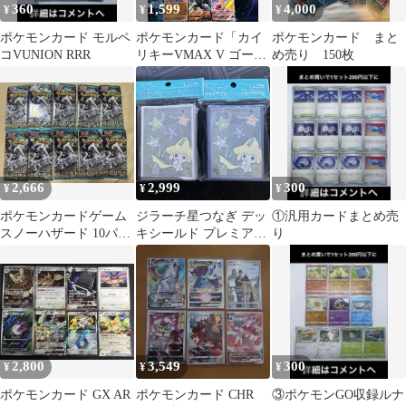
360
1,599
4,000
¥
¥
¥
ポケモンカード モルペ
ポケモンカード「カイ
ポケモンカード まと
コVUNION RRR
リキーVMAX V ゴーリ
め売り 150枚
キー ワンリキー」進化
ライン
2,666
2,999
300
¥
¥
¥
ポケモンカードゲーム
ジラーチ星つなぎ デッ
①汎用カードまとめ売
スノーハザード 10パッ
キシールド プレミア
り
ク
ム・グロス 2個セット
2,800
3,549
300
¥
¥
¥
ポケモンカード GX AR
ポケモンカード CHR
③ポケモンGO収録ルナ