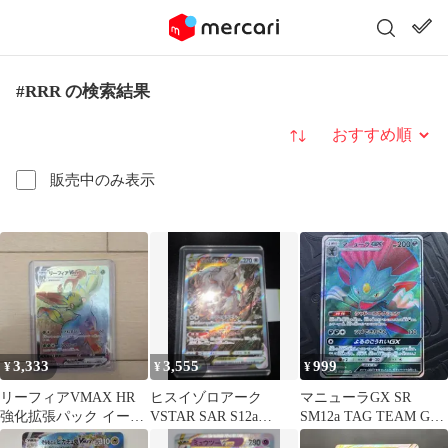
#RRR の検索結果
並び替え
販売中のみ表示
3,333
3,555
999
¥
¥
¥
リーフィアVMAX HR
ヒスイゾロアーク
マニューラGX SR
強化拡張パック イーブ
VSTAR SAR S12a
SM12a TAG TEAM GX
イヒーローズ キラ
VSTARユニバース
タッグオールスターズ