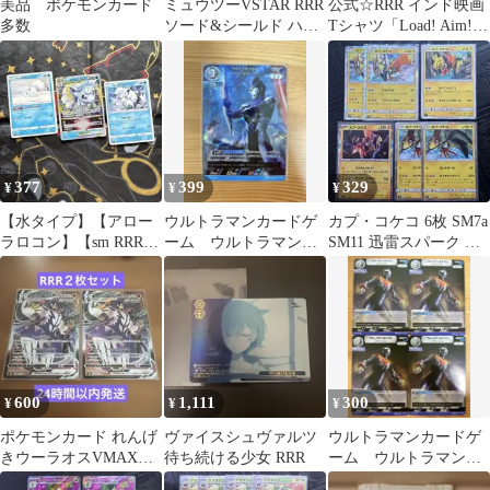
美品 ポケモンカード
ミュウツーVSTAR RRR
​公式☆RRR インド映画
多数
ソード&シールド ハイ
Tシャツ「Load! Aim!
クラスパック VSTAR
Shoot!」 L
ユ…
377
399
329
¥
¥
¥
【水タイプ】【アロー
ウルトラマンカードゲ
カプ・コケコ 6枚 SM7a
ラロコン】【sm RRR】
ーム ウルトラマンブ
SM11 迅雷スパーク ミ
イラスト 3点
ル RRR BP08-034 美品
ラクルツイン
600
1,111
300
¥
¥
¥
ポケモンカード れんげ
ヴァイスシュヴァルツ
ウルトラマンカードゲ
きウーラオスVMAX
待ち続ける少女 RRR
ーム ウルトラマンネ
RRR 2枚セット s8b
クサス RR BP05-031 4