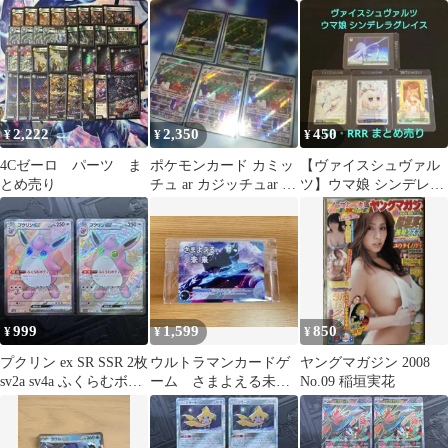
アル RRR BP03-059 美
プルアクセル
なうしらべ ミラー
品
2,222
2,350
450
¥
¥
¥
4Cゼーロ パーツ ま
ポケモンカード カミッ
【ヴァイスシュヴァル
とめ売り
チュ ar カジッチュar 5
ツ】ウマ娘 シンデレラ
枚セット
グレイス SR RRR まと
め売り
999
1,599
850
¥
¥
¥
プクリン ex SR SSR 2枚
ウルトラマンカードゲ
ヤングマガジン 2008
sv2a sv4a ふくらむボデ
ーム さまよえる未
No.09 稲垣実花
ィ 151
来 PR-055 プロモ 未
開封 美品