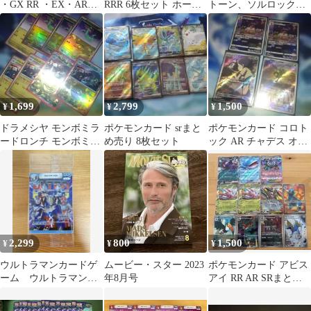
・GX RR ・EX・AR・
RRR 6枚セット ホーホ
トーン、ソルロックな
R PR C 8枚セット
ー ミカルゲ ヒスイウイ
どまとめ
ンディ
1,699
2,799
1,500
¥
¥
¥
ドラメシヤ モンボミラ
ポケモンカード srまと
ポケモンカード コロト
ードロンチ モンボミラ
め売り 8枚セット
ック AR チャデス オー
ー まとめ売り ノーマ
ガポン 4枚セット
ル含む
2,299
800
1,500
¥
¥
¥
ウルトラマンカードゲ
ムービー・スター 2023
ポケモンカード アビス
ーム ウルトラマンゼ
年8月号
アイ RR AR SRまとめ
ロ プロモ
売り
EXPO2026 限定