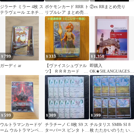
ジラーチ ミラー 4枚 ス
ポケモンカード RRR ト
②ex RRまとめ売り
テラヴェール エネチャ
リプルレア まとめ売り
ージ sv8a ねがいぼし
大量セット VMAX
VSTAR ポケカ プレイ
用 傷あり 格安処分
【BL0707_36】3489681
799
333
1,350
¥
¥
¥
ガーディ ar
【ヴァイスシュヴァル
即購入
ツ】 ＲＲＲカード ミ
OK★50LANGUAGES★
ラー・ウォリアーズ
日本語－テルグ語 初心
アリエル
者用★テルグ語参考書
599
309
399
¥
¥
¥
ウルトラマンカードゲ
チラチーノ C 8枚 S9 ス
チルタリス SM8b SI 8
ーム ウルトラマンベリ
ターバース ビンタ トリ
枚 たたかいのうた いざ