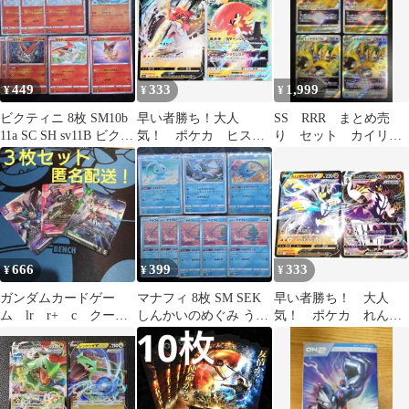
449
333
1,999
¥
¥
¥
ビクティニ 8枚 SM10b
早い者勝ち！大人
SS RRR まとめ売
11a SC SH sv11B ビクト
気！ ポケカ ヒスイ
り セット カイリュ
リー
ジュナイパーV＋ヒス
ー レジギガス キ
イジュナイパーVSTAR
ラ レア Holo
666
399
333
¥
¥
¥
ガンダムカードゲー
マナフィ 8枚 SM SEK
早い者勝ち！ 大人
ム lr r+ c クーロ
しんかいのめぐみ うみ
気！ ポケカ れんげ
ン キャリバーン ガ
のそうさく なみのヴェ
きウーラオスV＋れん
ンダム フォース
ール
げきウーラオスVMAX