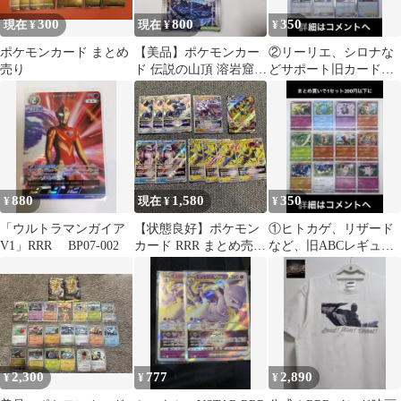
300
800
350
現在 ¥
現在 ¥
¥
ポケモンカード まとめ
【美品】ポケモンカー
②リーリエ、シロナな
売り
ド 伝説の山頂 溶岩窟
どサポート旧カードま
海溝 6枚セット ストー
とめ
ムエメラルダ
880
1,580
350
¥
現在 ¥
¥
「ウルトラマンガイア
【状態良好】ポケモン
①ヒトカゲ、リザード
V1」RRR BP07-002
カード RRR まとめ売り
など、旧ABCレギュま
VSTAR・VMAX ディア
とめ
ルガ
2,300
777
2,890
¥
¥
¥