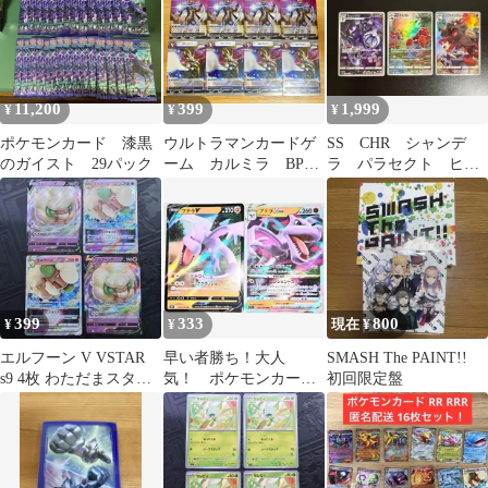
11,200
399
1,999
¥
¥
¥
ポケモンカード 漆黒
ウルトラマンカードゲ
SS CHR シャンデ
のガイスト 29パック
ーム カルミラ BP07
ラ パラセクト ヒス
R RR 各 4枚 美品
イウインディ まとめ
売り セット キラ
399
333
800
¥
¥
現在 ¥
エルフーン V VSTAR
早い者勝ち！大人
SMASH The PAINT!!
s9 4枚 わただまスター
気！ ポケモンカー
初回限定盤
スターバース
ド プテラV＋プテラ
VSTAR S11 セット