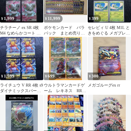
1,999
11,999
399
¥
¥
¥
チラチーノ ex SR 4枚
ポケモンカード バラ
セレビィ U 4枚 M1L と
M4 なめらかコート ニ
パック まとめ売り
きをめぐる メガブレイ
ンジャスピナー
ストームエメラルダ
ブ
超電ブレイカー 37
1,599
699
300
¥
¥
¥
ライチュウ V RR 4枚 s9
ウルトラマンカードゲ
メガゴルーグex rr
ダイナミックスパーク
ーム レキネス RRR
スターバース
SD03-018 4枚 美品