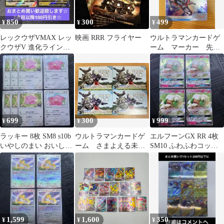
850
300
499
¥
¥
¥
レックウザVMAX レッ
映画 RRR フライヤー
ウルトラマンカードゲ
クウザV 進化ライン 2
ーム マーカー 先手
枚 ポケモンカードゲ
後手 ウルトラマンブ
ーム
レーザー 美品
699
300
999
¥
¥
¥
ラッキー 8枚 SM8 s10b
ウルトラマンカードゲ
エルフーンGX RR 4枚
いやしのまい おいしい
ーム さまよえる未
SM10 ふわふわコット
たまご 超爆インパクト
来 BP02-105 4枚 美
ン ダブルブレイズ
品
1,599
1,600
350
¥
¥
¥