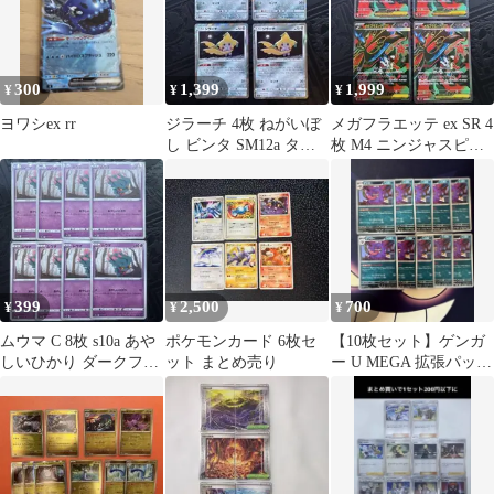
300
1,399
1,999
¥
¥
¥
ヨワシex rr
ジラーチ 4枚 ねがいぼ
メガフラエッテ ex SR 4
し ビンタ SM12a タッ
枚 M4 ニンジャスピナ
グオールスターズ
ー エタニティブルーム
399
2,500
700
¥
¥
¥
ムウマ C 8枚 s10a あや
ポケモンカード 6枚セ
【10枚セット】ゲンガ
しいひかり ダークファ
ット まとめ売り
ー U MEGA 拡張パック
ンタズマ
ムニキスゼロ 049/080