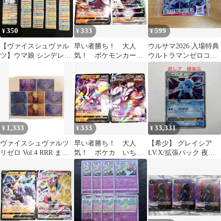
350
333
599
¥
¥
¥
【ヴァイスシュヴァル
早い者勝ち！ 大人
ウルサマ2026 入場特典
ツ】ウマ娘 シンデレラ
気！ ポケモンカー
ウルトラマンゼロコス
グレイス ノーマル まと
ド バサギリV＋バサ
モライズ プロモカー
め売り
ギリVSTAR セット
ド 未開封
1,333
333
33,331
¥
¥
¥
ヴァイスシュヴァルツ
早い者勝ち！ 大人
【希少】 グレイシア
リゼロ Vol.4 RRR まと
気！ ポケカ いちげ
LV.X/拡張パック 夜明
め売り
きウーラオスV＋いち
けの疾走/
げきウーラオスVMAX