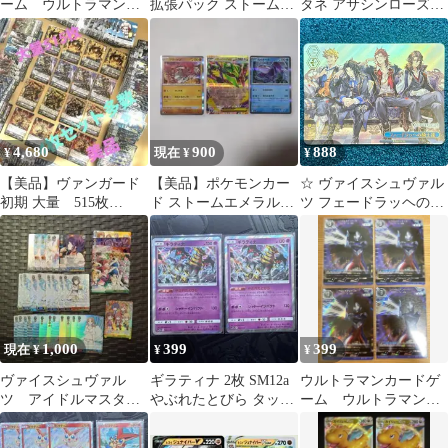
ーム ウルトラマンテ
拡張パック ストームエ
タネ アサシンローズ
ィガ ウルサマ Y26-
メラルダ キラ 024/0…
s9a バトルリージョン
P054 未開封
4,680
900
888
¥
現在 ¥
¥
【美品】ヴァンガード
【美品】ポケモンカー
☆ ヴァイスシュヴァル
初期 大量 515枚
ド ストームエメラルダ
ツ フェードラッヘの騎
RRR16枚 レア153枚
人気レア3枚セット
士達 RRR GBF/S134-
引退品
114R 1枚 ☆
1,000
399
399
現在 ¥
¥
¥
ヴァイスシュヴァル
ギラティナ 2枚 SM12a
ウルトラマンカードゲ
ツ アイドルマスタ
やぶれたとびら タッグ
ーム ウルトラマンテ
ー シャイニーカラー
オールスターズ GX
ィガ RRR UD01-013 4
ズ WIR まとめ売り
枚