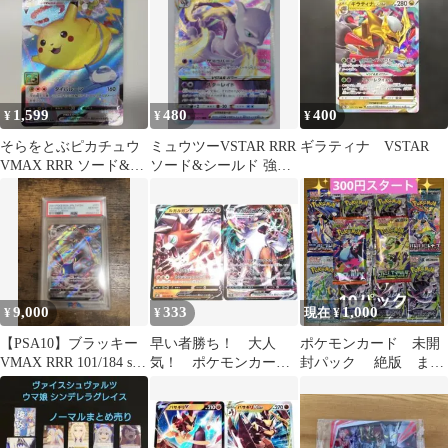
088/0…
234/1…
…
1,599
480
400
¥
¥
¥
そらをとぶピカチュウ
ミュウツーVSTAR RRR
ギラティナ VSTAR
VMAX RRR ソード&シ
ソード&シールド 強化
ールド 拡張パック 25th
拡張パック Pokemon…
…
9,000
333
1,000
¥
¥
現在 ¥
【PSA10】ブラッキー
早い者勝ち！ 大人
ポケモンカード 未開
VMAX RRR 101/184 s8b
気！ ポケモンカー
封パック 絶版 まと
ポケモンカード
ド ルガルガンV＋ル
め売り 計10パック
ガルガンVMAX セッ
バラエティパック
ト