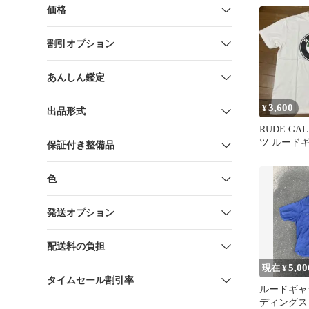
価格
割引オプション
あんしん鑑定
3,600
¥
出品形式
RUDE GA
ツ ルード
保証付き整備品
色
発送オプション
配送料の負担
5,00
現在 ¥
タイムセール割引率
ルードギャ
ディングス