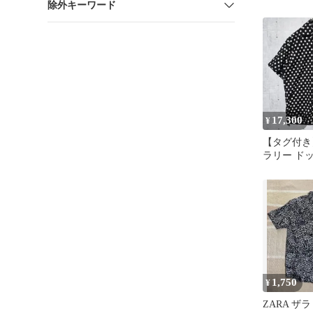
除外キーワード
ャツ 牛 バ
17,300
¥
【タグ付き
ラリー ド
ンカラーシャ
×白
1,750
¥
ZARA ザ