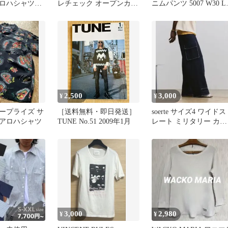
アロハシャツ
レチェック オープンカラ
ニムパンツ 5007 W30 L
ZARA MAN
ー半袖シャツ 2size
赤耳
2,500
3,000
¥
¥
ープライズ サ
［送料無料・即日発送］
soerte サイズ4 ワイド
アロハシャツ
TUNE No.51 2009年1月
レート ミリタリー カー
ゴパンツ
3,000
2,980
¥
¥