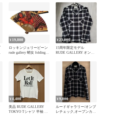
19,800
23,000
¥
¥
プ
ロッキンジェリービーン
15周年限定モデル
ン
rude gallery 蛸女 folding
RUDE GALLERY オンブ
fan旧
レチェックシャツ サイズ
2
4,400
9,800
¥
¥
ド
美品 RUDE GALLERY
ルードギャラリー/オンブ
TOKYO Tシャツ 半袖 ル
レチェック,オープンカラ