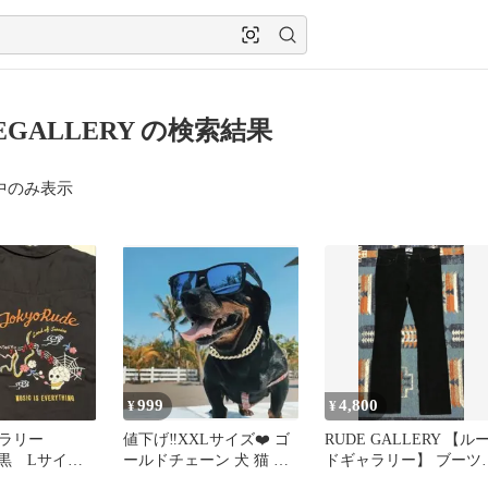
EGALLERY の検索結果
中のみ表示
999
4,800
¥
¥
ラリー
値下げ‼️XXLサイズ❤️ ゴ
RUDE GALLERY 【ル
e 黒 Lサイ
ールドチェーン 犬 猫 首
ドギャラリー】 ブーツ
輪 アクセサリー
ット コーデュロイパン