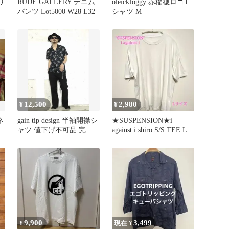
リ
RUDE GALLERY デニム
oleickfoggy 赤稲穂ロゴT
パンツ Lot5000 W28 L32
シャツ M
12,500
2,980
¥
¥
ネ
gain tip design 半袖開襟シ
★SUSPENSION★i
チ
ャツ 値下げ不可品 完売
against i shiro S/S TEE L
品 即日発送
9,900
3,499
¥
現在 ¥