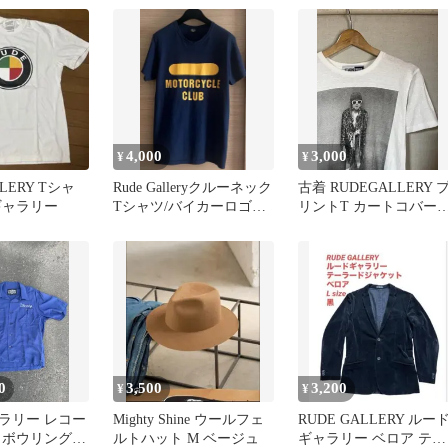
4,000
3,000
¥
¥
LLERY Tシャ
Rude Galleryクルーネック
古着 RUDEGALLERY 
ギャラリー
Tシャツ/バイカーロゴプ
リントT カートコバー
リント/Msize
ルードギャラリー
0
3,500
3,200
¥
¥
ラリー レコー
Mighty Shine ウールフェ
RUDE GALLERY ルー
 ボウリングシ
ルトハット M ベージュ
ギャラリー ベロア テー