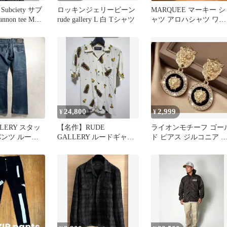
Subciety サブ
ロッキンジェリービーン
MARQUEE マーキー シ
non tee Mサ
rude gallery L 白 Tシャツ
ャツ アロハシャツ ワー
クシャツ 花柄シャツ
24,800
2,999
¥
¥
LLERY スタッ
【名作】RUDE
ライオンモチーフ ゴー
パンツ ルード
GALLERY ルードギャラ
ド ピアス ジルコニア 
 日本製
リー マリア アロハシャ
トリート
ツ 3 白