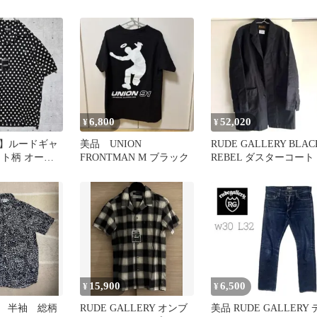
ック刺繍 青 L
ラードジャケット 黒 L
6,800
52,020
¥
¥
】ルードギャ
美品 UNION
RUDE GALLERY BLAC
ット柄 オープ
FRONTMAN M ブラック
REBEL ダスターコート
ツ 半袖 L 黒
15,900
6,500
¥
¥
ラ 半袖 総柄
RUDE GALLERY オンブ
美品 RUDE GALLERY 