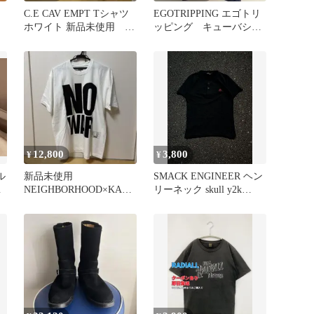
C.E CAV EMPT Tシャツ
EGOTRIPPING エゴトリ
ホワイト 新品未使用 L
ッピング キューバシャ
サイズ
ツ 七部袖 麻
12,800
3,800
¥
¥
ル
新品未使用
SMACK ENGINEER ヘン
ス
NEIGHBORHOOD×KATH
リーネック skull y2k
ARINE HAMNETT Wネ
archive
ーム