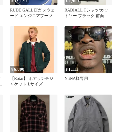
33,120
2,900
¥
¥
RUDE GALLERY スウェ
RADIALL Tシャツ/カッ
ード エンジニアブーツ
トソー ブラック 前面プ
ジ
リント ブランドロゴ シ
ョート丈 半袖 クルーネ
ック(丸首) メンズ
6,800
1,111
¥
¥
ド
【Rotar】 ボアランチジ
NiiNA様専用
タ
ャケット Lサイズ
本