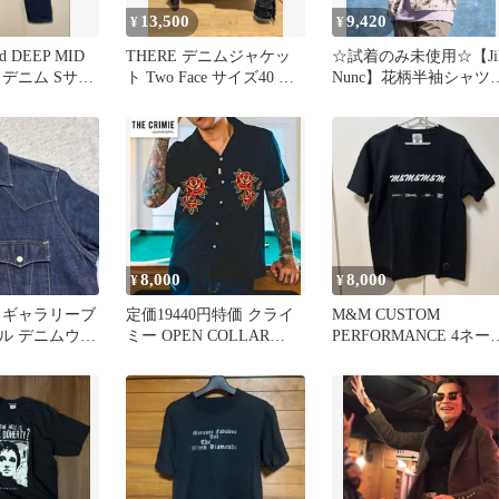
13,500
9,420
¥
¥
od DEEP MID
THERE デニムジャケッ
☆試着のみ未使用☆【Ji
T デニム Sサイ
ト Two Face サイズ40 イ
Nunc】花柄半袖シャ
ンディゴ
ライトベージュ Lサイ
ズ
8,000
8,000
¥
¥
ドギャラリーブ
定価19440円特価 クライ
M&M CUSTOM
ル デニムウエ
ミー OPEN COLLAR
PERFORMANCE 4ネー
ツ M チバユウ
ROSE SHIRT
コラボ Tシャツ