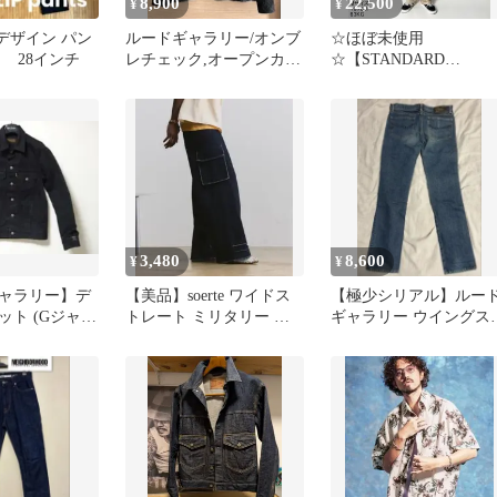
8,900
22,500
¥
¥
プデザイン パン
ルードギャラリー/オンブ
☆ほぼ未使用
 28インチ
レチェック,オープンカラ
☆【STANDARD
ー長袖シャツ/4
CALIFORNIA】コーチ
ャケット L
3,480
8,600
¥
¥
ャラリー】デ
【美品】soerte ワイドス
【極少シリアル】ルー
ット (Gジャ
トレート ミリタリー カ
ギャラリー ウイングス
ーゴパンツ
ッズ デニムパンツ 4 日
製