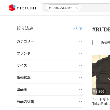
ンツにスキップ
#RUDEGALLERY
絞り込み
#RUD
クリア
カテゴリー
販売
ブランド
サイズ
販売状況
出品者
9,900
¥
ルードギャ
商品の状態
TokyoRud
ズ 刺繍