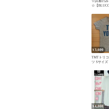
☆試着のみ
☆【BLU
柄半袖ワー
ズ：XL
3,600
¥
TMTトリ
ツ Sサイズ
4,000
¥