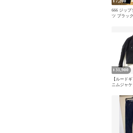
7,200
¥
666 ジッ
ツ ブラック
31,900
¥
【ルードギ
ニムジャケ
ン)