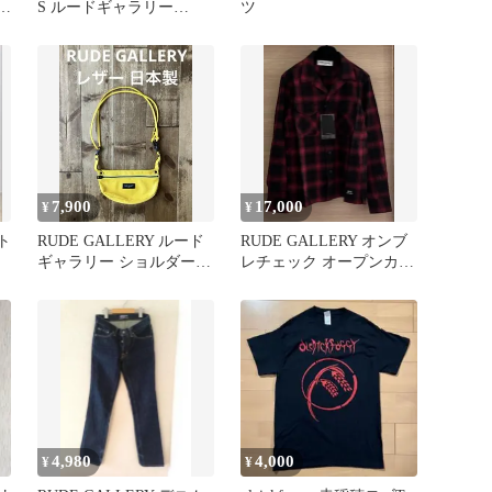
32
S ルードギャラリー
ツ
rudegallery 杢グレー
7,900
17,000
¥
¥
スト
RUDE GALLERY ルード
RUDE GALLERY オンブ
ギャラリー ショルダーバ
レチェック オープンカラ
ッグ レザー 黄色 日本
ー長袖シャツ 2size
4,980
4,000
¥
¥