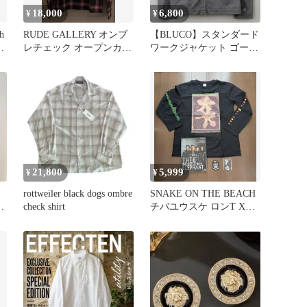
18,000
6,800
¥
¥
h
RUDE GALLERY オンブ
【BLUCO】スタンダード
ツ
レチェック オープンカラ
ワークジャケット ゴール
ー長袖シャツ 2size
ドジッパー グレー L
サイズ
21,800
5,999
¥
¥
rottweiler black dogs ombre
SNAKE ON THE BEACH
ム
check shirt
チバユウスケ ロンT XL
ステッカー