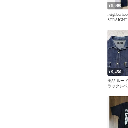
8,000
¥
neighborho
STRAIGH
ズ
9,450
¥
美品 ルー
ラックレベ
スタンシャ
スケ