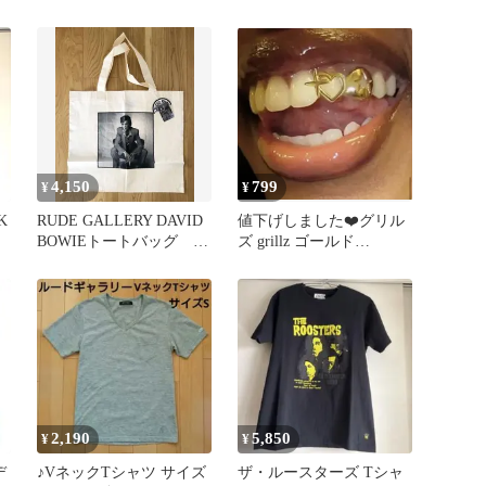
ードギャラリー
ー長袖シャツ/2
4,150
799
¥
¥
K
RUDE GALLERY DAVID
値下げしました❤️グリル
BOWIEトートバッグ ル
ズ grillz ゴールド
ードギャラリー
HIPHOP 金歯
2,190
5,850
¥
¥
デ
♪VネックTシャツ サイズ
ザ・ルースターズ Tシャ