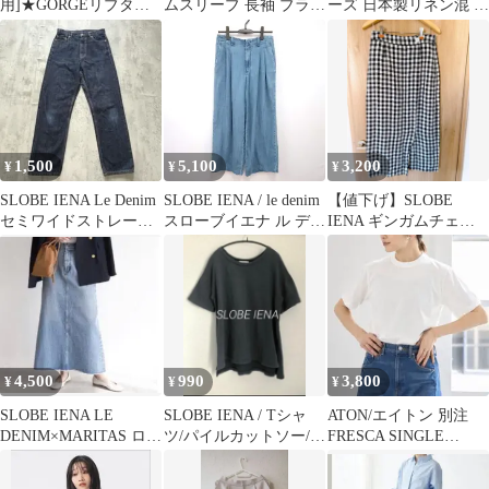
用]★GORGEリブタン
ムスリーブ 長袖 ブラウ
ーズ 日本製リネン混 麻
クトップ ラウンドネ
ス オレンジ
混 ノースリーブカット
ック白
ソー
1,500
5,100
3,200
¥
¥
¥
SLOBE IENA Le Denim
SLOBE IENA / le denim
【値下げ】SLOBE
セミワイドストレート
スローブイエナ ル デニ
IENA ギンガムチェッ
デニム 36 濃紺
ム TUCK TROUSER デ
ク リネン スカート リ
ニム ジーンズ ワイドシ
ネン100
ルエット ツータック ブ
ルー 38サイズ 〇□☆
4,500
990
3,800
¥
¥
¥
SLOBE IENA LE
SLOBE IENA / Tシャ
ATON/エイトン 別注
DENIM×MARITAS ロン
ツ/パイルカットソー/ス
FRESCA SINGLE
グスカート 40
ローブイエナ/
JERSEY Tシャツ 白