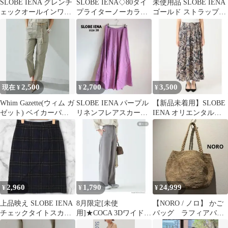
SLOBE IENA グレンチ
SLOBE IENA◇80タイ
未使用品 SLOBE IENA
ェックオールインワ
プライターノーカラー
ゴールド ストラップサ
ン S Vネック ウー
チュニックシャツ ホ
ンダル 23cm
ル混
ワイト 白
2,500
2,700
3,500
現在 ¥
¥
¥
Whim Gazette(ウィム ガ
SLOBE IENA パープル
【新品未着用】SLOBE
ゼット) ベイカーパン
リネンフレアスカート
IENA オリエンタルプ
ツ 未使用
麻スカート ラプンツェ
リントボリュームスカ
ル
ート
2,960
1,790
24,999
¥
¥
¥
上品映え SLOBE IENA
8月限定[未使
【NORO / ノロ】 かご
チェックタイトスカー
用]★COCA 3Dワイドパ
バッグ ラフィアバッ
ト 38 高級ウール 日本
ンツ グレー
グ