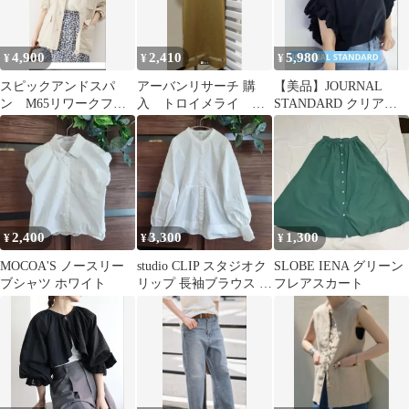
4,900
2,410
5,980
¥
¥
¥
スピックアンドスパ
アーバンリサーチ 購
【美品】JOURNAL
ン M65リワークフィ
入 トロイメライ ワ
STANDARD クリアコ
ールドジャケット
ンピース
ットンフリルTee ブラ
ック
2,400
3,300
1,300
¥
¥
¥
MOCOA'S ノースリー
studio CLIP スタジオク
SLOBE IENA グリーン
ブシャツ ホワイト
リップ 長袖ブラウス ホ
フレアスカート
ワイト：10,780円