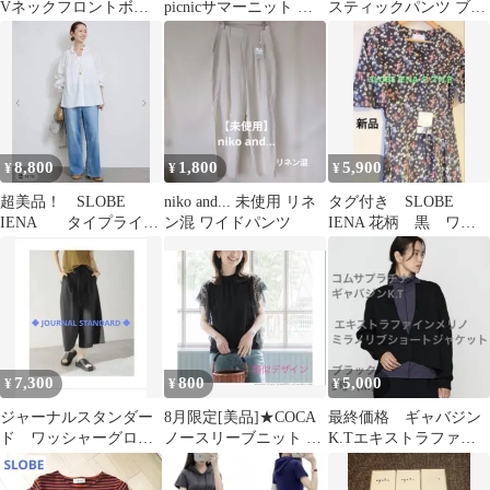
Vネックフロントボタ
picnicサマーニット カ
スティックパンツ ブラ
ンタイトワンピース
ーキ サイズ38
ウン 36 美品 SLOBE
(38)
8,800
1,800
5,900
¥
¥
¥
超美品！ SLOBE
niko and... 未使用 リネ
タグ付き SLOBE
IENA タイプライタ
ン混 ワイドパンツ
IENA 花柄 黒 ワン
ーフリルBL.Re ホワ
ピース スローブイエ
イト
ナ
7,300
800
5,000
¥
¥
¥
ジャーナルスタンダー
8月限定[美品]★COCA
最終価格 ギャバジン
ド ワッシャーグログ
ノースリーブニット シ
K.Tエキストラファイ
ランパンツ36
ョルダーレース ブラッ
ンメリノミラノリブシ
ク
ョートジャケット