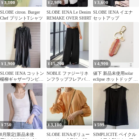
3,100
2,980
3,600
¥
¥
¥
SLOBE citron. Burger
SLOBE IENA Le Denim
SLOBE IENA イエナ
Chef プリントTシャツ
REMAKE OVER SHIRT
セットアップ
1,900
15,200
4,900
¥
¥
¥
SLOBE IENA コットン
NOBLE ファジーリネ
値下 新品未使用solar
楊柳ギャザーワンピー
ンフラップフレアパン
eclipse ホットドッグ チ
ス
ツ 美品
ャーム キーホルダー
750
3,100
599
¥
¥
¥
8月限定[新品未使
SLOBE IENAボリュー
SIMPLICITE ベイクル