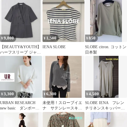
ーキ)
9,800
1,500
850
¥
¥
¥
【BEAUTY&YOUTH】
IENA SLOBE
SLOBE citron. コットン
ハーフスリーブ ジャケ
日本製
ット
3,300
6,300
4,500
¥
¥
¥
URBAN RESEARCH
未使用！スローブイエ
SLOBE IENA フレン
new basic ダンボール
ナ サテンレースキャ
チリネンスキッパーワ
コクーントップス
ミソール
ンピース ベージュ