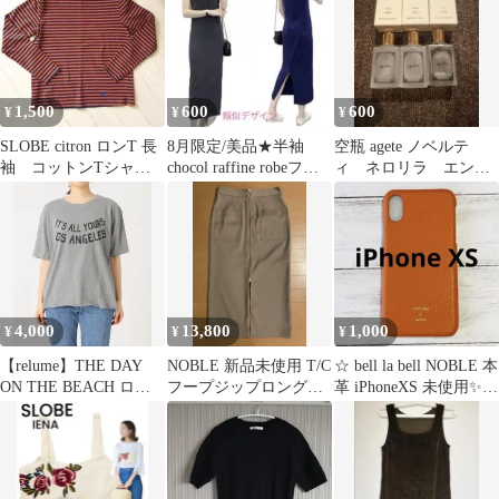
1,500
600
600
¥
¥
¥
SLOBE citron ロンT 長
8月限定/美品★半袖
空瓶 agete ノベルテ
袖 コットンTシャ
chocol raffine robeフー
ィ ネロリラ エンリ
ツ スローブ
ドスウェットワンピ
ッチビューティーセラ
ム 3点セット
4,000
13,800
1,000
¥
¥
¥
【relume】THE DAY
NOBLE 新品未使用 T/C
☆ bell la bell NOBLE 本
ON THE BEACH ロゴT
フープジップロングタ
革 iPhoneXS 未使用✨
シャツ グレー
イトスカート
☆