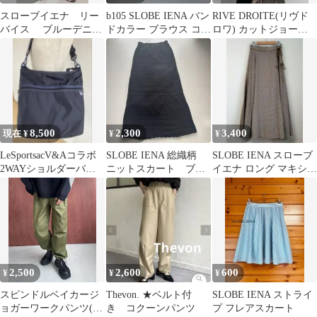
スローブイエナ リー
b105 SLOBE IENA バン
RIVE DROITE(リヴド
バイス ブルーデニ
ドカラー ブラウス コッ
ロワ) カットジョーゼ
ム 23
トン シルク
ットライトプルオーバ
ー
8,500
2,300
3,400
現在 ¥
¥
¥
LeSportsacV&Aコラボ
SLOBE IENA 総織柄
SLOBE IENA スローブ
2WAYショルダーバッ
ニットスカート ブラ
イエナ ロング マキシ
ク・ピンパーネル・ネ
ック
フレア スカート 38
イビー
2,500
2,600
600
¥
¥
¥
スピンドルベイカージ
Thevon. ★ベルト付
SLOBE IENA ストライ
ョガーワークパンツ(カ
き コクーンパンツ
プ フレアスカート