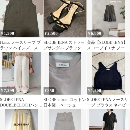
ーストック ホワイト
ウチ
イエナ)
1,500
2,500
6,800
¥
¥
¥
Hanes ノースリーブ ブ
SLOBE IENA ストラッ
美品【SLOBE IENA】
ラウン ヘインズ スロ
プサンダル ブラック
スローブイエナ ノース
ーブイエナ
スローブイエナ 23.5
リーブ ブラウス
7,299
850
1,200
¥
¥
¥
SLOBE IENA
SLOBE citron. コットン
SLOBE IENA ノースリ
DOUBLECLOTHパンツ
日本製 ベージュ
ーブ ブラウス ネイビー
38