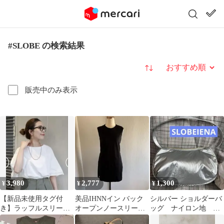
#SLOBE の検索結果
並び替え
販売中のみ表示
3,980
2,777
1,300
¥
¥
¥
【新品未使用タグ付
美品IHNNイン バック
シルバー ショルダーバ
き】ラッフルスリーブ
オープンノースリーブ
ッグ ナイロン地
プルオーバー ベーセ
黒slobeienaマメクロゴ
SLOBE IENA(スローブ