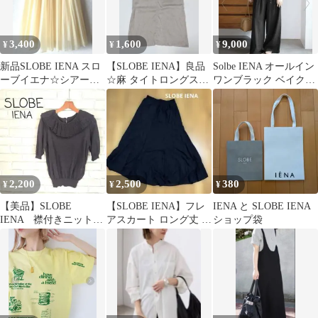
3,400
1,600
9,000
¥
¥
¥
新品SLOBE IENA スロ
【SLOBE IENA】良品
Solbe IENA オールイン
ーブイエナ☆シアープ
☆麻 タイトロングスカ
ワンブラック ベイクル
リーツスカート イエロ
ートポケット裏地あり
ーズ
ー
☆Mサイズ
2,200
2,500
380
¥
¥
¥
【美品】SLOBE
【SLOBE IENA】フレ
IENA と SLOBE IENA
IENA 襟付きニット
アスカート ロング丈 ブ
ショップ袋
麻
ラック