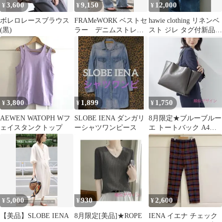
3,600
9,150
12,000
¥
¥
¥
ボレロレースブラウス
FRAMeWORK ベストセ
hawie clothing リネンベ
(黒)
ラー デニムストレー
スト ジレ タグ付新品
トパンツ
SLOBEIENA
3,800
1,899
1,750
¥
¥
¥
AEWEN WATOPH Wフ
SLOBE IENA ダンガリ
8月限定★ブルーブルー
ェイスタンクトップ
ーシャツワンピース
エ トートバック A4収
納 正方形 モカ
5,000
930
2,600
¥
¥
¥
【美品】SLOBE IENA
8月限定[美品]★ROPE
IENA イエナ チェック