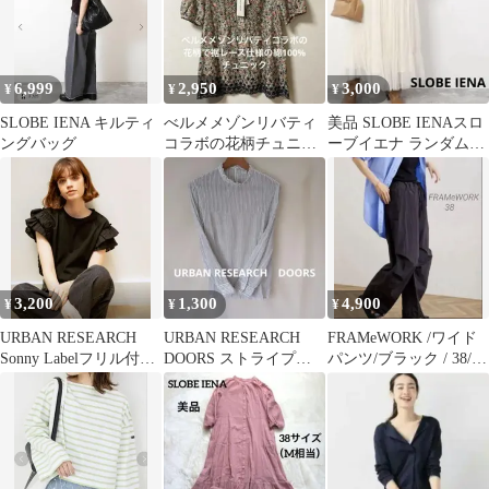
6,999
2,950
3,000
¥
¥
¥
SLOBE IENA キルティ
べルメメゾンリバティ
美品 SLOBE IENAスロ
ングバッグ
コラボの花柄チュニッ
ーブイエナ ランダムギ
ク 新品未使用
ャザーチュールロング
スカート
3,200
1,300
4,900
¥
¥
¥
URBAN RESEARCH
URBAN RESEARCH
FRAMeWORK /ワイド
Sonny Labelフリル付き
DOORS ストライプブ
パンツ/ブラック / 38/
半袖Tシャツ
ラウス
撥水