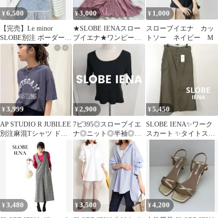
6,500
3,000
1,000
¥
¥
¥
【完売】Le minor
★SLOBE IENAスロー
スローブイエナ カッ
SLOBE別注 ボーダープ
ブイエナ★ワンピー
トソー ネイビー M
ルオーバー
ス/38サイズ/コットン
100%
3,999
2,900
5,450
¥
¥
¥
AP STUDIO R JUBILEE
7ピ395◎スローブイエ
SLOBE IENA✨ワーク
別注麻混Tシャツ ドゥ
ナ◎ニット◎半袖◎ト
スカート ✨タイトスカ
ーズィエムクラス
ップス
ートフリンジ裾 カー
キ
3,480
3,500
4,200
¥
¥
¥