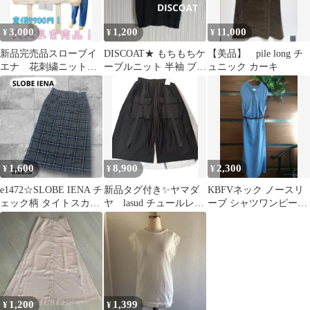
3,000
1,200
11,000
¥
¥
¥
新品完売品スローブイ
DISCOAT★ もちもちケ
【美品】 pile long チ
エナ 花刺繍ニットビ
ーブルニット 半袖 ブラ
ュニック カーキ
スチェ レディースト
ック
ップス フリーサイズ
1,600
8,900
2,300
¥
¥
¥
e1472☆SLOBE IENA チ
新品タグ付き✨ヤマダ
KBFVネック ノースリ
ェック柄 タイトスカー
ヤ lasud チュールレイ
ーブ シャツワンピース
ト S
ヤードWポケットパン
ブルー
ツ
1,200
1,399
¥
¥