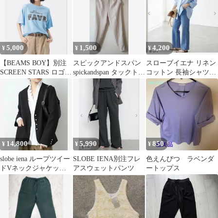
5,000
1,500
4,200
¥
¥
¥
【BEAMS BOY】別注
スピックアンドスパン
スローブイエナ リネン
SCREEN STARS ロゴ
spickandspan タックトラ
コットン 長袖シャツ
プリントTシャツ
ウザーパンツ 36
24SS オーバーシャツ
水色
14,800
5,990
850
¥
¥
¥
slobe iena ループツイー
SLOBE IENA別注フレ
色えんびつ ラベンダ
ドVネックジャケッ
アスウェットパンツ
ートップス
ト ブラック 36