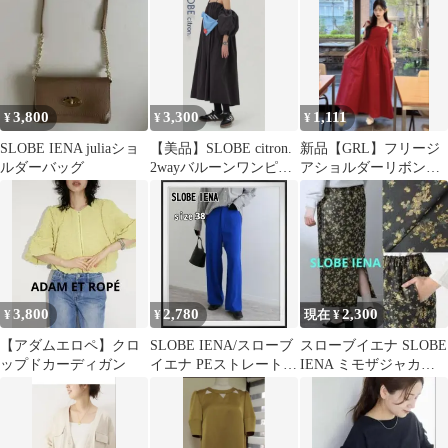
製
3,800
3,300
1,111
¥
¥
¥
SLOBE IENA juliaショ
【美品】SLOBE citron.
新品【GRL】フリージ
ルダーバッグ
2wayバルーンワンピー
アショルダーリボンフ
ス ブラック
レアワンピース[ru1168]
3,800
2,780
2,300
¥
¥
現在 ¥
【アダムエロペ】クロ
SLOBE IENA/スローブ
スローブイエナ SLOBE
ップドカーディガン
イエナ PEストレートパ
IENA ミモザジャカー
ンツ 静電気防止加工 ３
ドギャザースカート
８