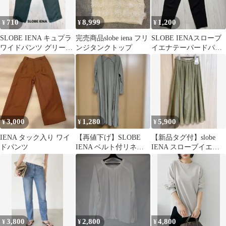
710
8,999
1,200
¥
¥
¥
SLOBE IENA キュプラ
完売商品slobe iena フリ
SLOBE IENAスローブ
ワイドパンツ グリーン
ンジタンクトップ
イエナテーパードパン
36
ツ36ウエストゴムスロ
ーブイエナ
3,000
1,280
5,900
¥
¥
¥
IENA タック入り ワイ
【再値下げ】SLOBE
【新品タグ付】slobe
ドパンツ
IENA ベルト付リネン
IENA スローブイエナ
混ガウン オリーブ
綿 シルク ギャザー
ロング羽織物
スカート
3,800
2,800
4,800
¥
¥
¥