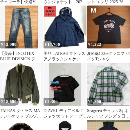
チェマーラ】快適Vネ
ウンジャケット 2023
ット エンリ 2025-26年
ック Tシャツ 3L グレー
年モデル 黒 2way
秋冬 ネイビー ジップア
ップ
12,000
18,700
1,222
¥
¥
¥
【美品】INCOTEX
美品 TATRAS タトラス
夏M綿100%グラニフ バ
BLUE DIVISION テー
アノラックジャケット
イクTシャツ
パード ダメージデニ
パーカー ブルゾン
ム
18,600
2,300
1,800
¥
¥
¥
TATRAS タトラス MA-
DIAVEL ディアベル T
Seagreen チェック柄 ネ
1 ジャケット ブルゾン
シャツ/カットソー ブラ
ルシャツ メンズ S 日本
カーキ レディース
ック 無地 ブランドロゴ
製 Y2A591
刺繍 ショート丈 半袖