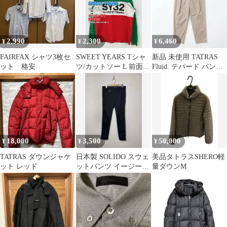
2,990
2,300
6,460
¥
¥
¥
FAIRFAX シャツ3枚セ
SWEET YEARS Tシャ
新品 未使用 TATRAS
ット 格安
ツ/カットソー L 前面プ
Fluid. テパード パンツ
リント バックプリント
サイズ01 フルイド
ブランドロゴ ミドル丈
長袖 クルーネック(丸
首) メンズ レディース
18,000
3,500
50,000
¥
¥
¥
TATRAS ダウンジャケ
日本製 SOLIDO スウェ
美品タトラスSHERO軽
ット レッド
ットパンツ イージーパ
量ダウンM
ンツ タトラス