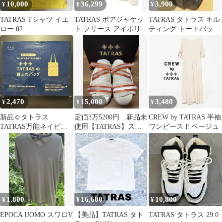
10,000
36,299
3,900
¥
¥
¥
TATRAS Tシャツ イエ
TATRAS ボアジャケッ
TATRAS タトラス キル
ロー 02
ト フリース アイボリ
ティング トートバッグ
ー サイズ1
ブラック
2,470
15,000
3,480
¥
¥
¥
新品☺︎タトラス
定価3万5200円 新品未
CREW by TATRAS 半袖
TATRAS万能ネイビー
使用【TATRAS】スポ
ワンピース F ベージュ
軽ふわバッグ
ーツサンダル
STORY2026年4月付録
1,800
16,600
10,800
¥
¥
¥
EPOCA UOMO スワロV
【美品】TATRAS タト
TATRAS タトラス 29.0