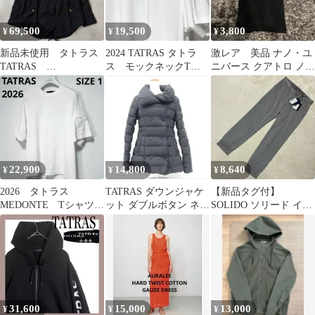
69,500
19,500
3,800
¥
¥
¥
新品未使用 タトラス
2024 TATRAS タトラ
激レア 美品 ナノ・ユ
TATRAS
ス モックネックTシ
ニバース クアトロ ノー
CRIDORLA ブルゾ
ャツ ホワイト 白
ヴェ タンクトップ Sサ
ン ネイビー 01
T 国内正規
イズ 黒
22,900
14,800
8,640
¥
¥
¥
2026 タトラス
TATRAS ダウンジャケ
【新品タグ付】
MEDONTE Tシャツ
ット ダブルボタン ネイ
SOLIDO ソリード イー
オフホワイト 国内正
ビー
ジーパンツ ダブル仕様
規品 サイズ1
グレー
31,600
15,000
13,000
¥
¥
¥