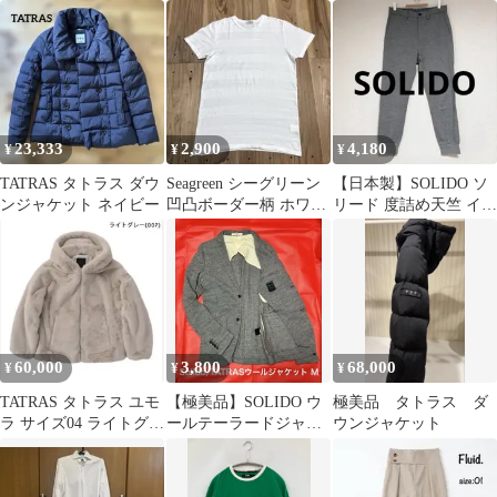
ー 03
ト Tシャツ 水色 02
ダウン 01
23,333
2,900
4,180
¥
¥
¥
TATRAS タトラス ダウ
Seagreen シーグリーン
【日本製】SOLIDO ソ
ンジャケット ネイビー
凹凸ボーダー柄 ホワイ
リード 度詰め天竺 イー
トTシャツ 日本製 02
ジー ジョガーパンツ グ
レー
60,000
3,800
68,000
¥
¥
¥
TATRAS タトラス ユモ
【極美品】SOLIDO ウ
極美品 タトラス ダ
ラ サイズ04 ライトグレ
ールテーラードジャケ
ウンジャケット
ー XL
ット M イタリア製 タ
トラス