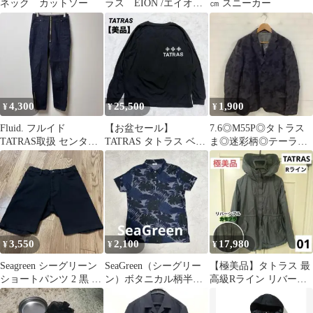
ネック カットソー
ラス EION /エイオ
㎝ スニーカー
ン Tシャツ ホワイ
ト M
4,300
25,500
1,900
¥
¥
¥
Fluid. フルイド
【お盆セール】
7.6◎M55P◎タトラス
TATRAS取扱 センター
TATRAS タトラス ベレ
ま◎迷彩柄◎テーラー
プレス ジップデニムパ
チ 長袖Tシャツ ロンT
ドジャケット◎ジャガ
ンツ 2
ブラック
ードおり
3,550
2,100
17,980
¥
¥
¥
Seagreen シーグリーン
SeaGreen（シーグリー
【極美品】タトラス 最
ショートパンツ 2 黒 イ
ン）ボタニカル柄半袖
高級Rライン リバーシ
ージーパンツ
カットソーパイル素材
ブル ブルゾン 迷彩 黒
Lサイズ
01