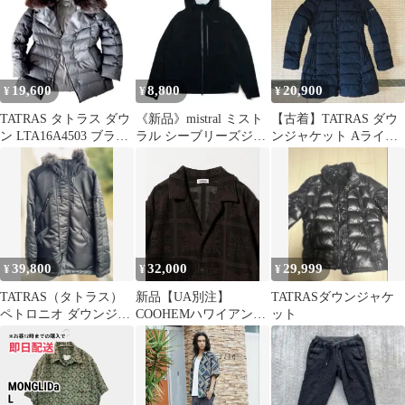
クルーネック(丸首) レ
ディース
19,600
8,800
20,900
¥
¥
¥
TATRAS タトラス ダウ
《新品》mistral ミスト
【古着】TATRAS ダウ
ン LTA16A4503 ブラッ
ラル シーブリーズジャ
ンジャケット Aライン
ク 03 L
ケット
ロゴワッペン レディー
ス
39,800
32,000
29,999
¥
¥
¥
TATRAS（タトラス）
新品【UA別注】
TATRASダウンジャケ
ペトロニオ ダウンジャ
COOHEMハワイアンキ
ット
ケット MTA18A4319
ルトオープンカラーシ
ャツ M