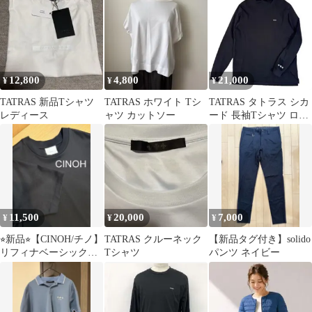
収納
02
12,800
4,800
21,000
¥
¥
¥
TATRAS 新品Tシャツ
TATRAS ホワイト Tシ
TATRAS タトラス シカ
レディース
ャツ カットソー
ード 長袖Tシャツ ロン
T 黒 近年モデル
11,500
20,000
7,000
¥
¥
¥
⭐︎新品⭐︎【CINOH/チノ】
TATRAS クルーネック
【新品タグ付き】solido
リフィナベーシックT
Tシャツ
パンツ ネイビー
シャツ Sサイズ