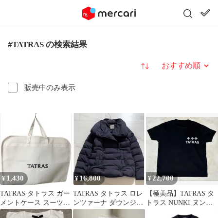
#TATRAS の検索結果
並び替え
販売中のみ表示
1,430
16,800
22,700
¥
¥
¥
TATRAS タトラス ガー
TATRAS タトラス ロレ
【極美品】TATRAS タ
メントケース スーツカ
ンツァーナ ダウンジャ
トラス NUNKI ヌンキ
バー ガーメントバッグ
ケット ネイビー サイズ
Tシャツ 黒 04 XL