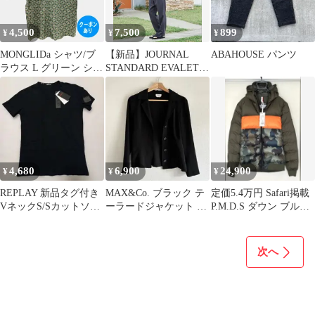
4,500
7,500
899
¥
¥
¥
MONGLIDa シャツ/ブ
【新品】JOURNAL
ABAHOUSE パンツ
ラウス L グリーン シル
STANDARD EVALETモ
ク その他総柄 半袖 レ
ダンシャツ Sサイズ
ギュラーカラー メンズ
4,680
6,900
24,900
¥
¥
¥
REPLAY 新品タグ付き
MAX&Co. ブラック テ
定価5.4万円 Safari掲載
VネックS/Sカットソー
ーラードジャケット S
P.M.D.S ダウン ブルゾ
ブラック サイズS
美品
ン
次へ