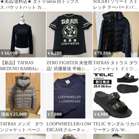
★美品/送料込★ タトラ
tatras 白トップス
SOLIDO ソリード スト
ス バケットハット カー
レッチ テーパードパン
キ
ツ ブラック 日本製
34,000
4,280
79,800
¥
¥
¥
【新品】TATRAS
ZERO FIGHTER 未使用
TATRAS タトラス ダウ
MEDUNO RABBAレデ
品! 武優最強 半袖シャ
ンジャケット ドミツィ
ィースニットブラック
ツ ブラック サイズM
アーノ ブラック
ロゴ01
25,000
7,000
4,980
現在 ¥
¥
¥
TATRAS メンズ ダウ
LOOPWHEELER×LOW
TELIC サンダル リカバ
ンジャケット ベージ
ERCASEクルーネック
リーサンダル W-
ュ タトラス
Tシャツ Sサイズ
BUCKLE2 W バックル2