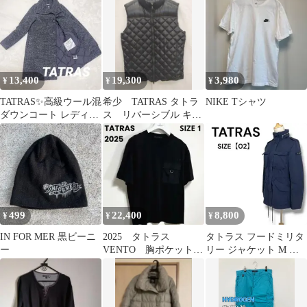
13,400
19,300
3,980
¥
¥
¥
TATRAS✨高級ウール混
希少 TATRAS タトラ
NIKE Tシャツ
ダウンコート レディー
ス リバーシブル キル
ス 02 ロング 黒×グレ
ティング ダウンベスト
ー
499
22,400
8,800
¥
¥
¥
IN FOR MER 黒ビーニ
2025 タトラス
タトラス フードミリタ
ー
VENTO 胸ポケット
リー ジャケット M フ
Tシャツ 国内正規
ード付き ブルゾン ネイ
品 サイズ1
ビー 上品