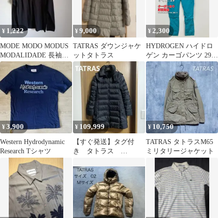
1,222
9,000
2,300
¥
¥
¥
MODE MODO MODUS
TATRAS ダウンジャケ
HYDROGEN ハイドロ
MODALIDADE 長袖カ
ットタトラス
ゲン カーゴパンツ 29
ットソー L
ブルー フルレングス コ
ットン 無地 スタンダー
ド テーパード レギュラ
ー メンズ
3,900
109,999
10,750
¥
¥
¥
Western Hydrodynamic
【すぐ発送】タグ付
TATRAS タトラスM65
Research Tシャツ
き タトラス
ミリタリージャケット
POLITEAMA ポリテア
マ ネイビー 1