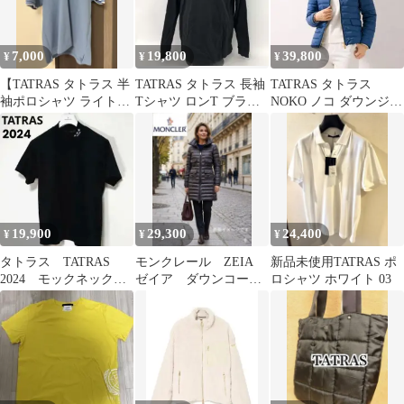
7,000
19,800
39,800
¥
¥
¥
【TATRAS タトラス 半
TATRAS タトラス 長袖
TATRAS タトラス
袖ポロシャツ ライトブ
Tシャツ ロンT ブラッ
NOKO ノコ ダウンジャ
ルー サイズ04（XL相
ク 黒 03 Lサイズ
ケット 02 ノーカラー
当）】
19,900
29,300
24,400
¥
¥
¥
タトラス TATRAS
モンクレール ZEIA
新品未使用TATRAS ポ
2024 モックネック
ゼイア ダウンコー
ロシャツ ホワイト 03
Tシャツ ブラック
ト レディース ダウ
国内正規品
ンジャケット