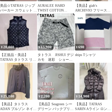
美品☆TATRAS ジップ
AURALEE HARD
【美品】giab's
パーカー スウェット ロ
TWIST COTTON
ARCHIVIO フリースダ
ゴ 01黒 日本製 1908A
GAUZE DRESS
ブルジップアップパー
カー 48
20,000
15,900
690
¥
¥
¥
【正規品・美品】
タトラス JISHUI デジ
ships Tシャツ
TATRAS タトラス リバ
カモ 迷彩 ショート
ーシブル ダウンベスト
パンツ 国内正規 サ
黒 02
イズ2
25,000
2,200
14,900
¥
¥
¥
【美品】タトラス
【美品】Seagreen シー
【美品】TATRAS
ADAN ブルゾン ネイビ
グリーン バックプリン
SARIN Aライン ロング