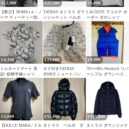
12,000
25,500
5,000
¥
¥
¥
【希少】NOMA t.d. / ノ
TATRAS タトラス ダウ
LACOSTE ラコステ ボ
ーマ ティーディー別注
ンジャケット ベルボ
ーダー ポロシャツ
レーヨン刺繍シャツ M
BELBO サイズ2 M
4,380
23,000
9,999
¥
¥
¥
トルネードマート 美
タグ付きTATRAS
70's〜80's Woolrich リバ
品! 総柄半袖シャツ ホ
JISHUI ショートパンツ
ーシブル ダウンベスト
ワイト/ネイビー サイズ
サイズ03 ベージュ
白タグ M
L
1,600
55,000
159,800
¥
¥
¥
【DOLCE MARA / ドル
タトラス ベルボ ダ
タトラス ダウンジャケ