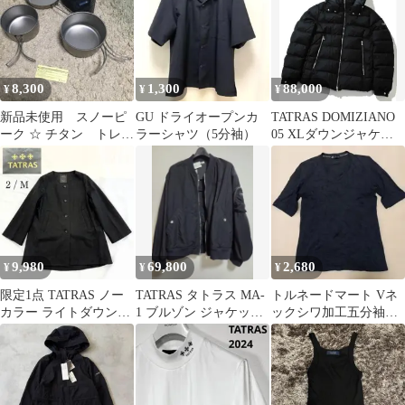
8,300
1,300
88,000
¥
¥
¥
新品未使用 スノーピ
GU ドライオープンカ
TATRAS DOMIZIANO
ーク ☆ チタン トレッ
ラーシャツ（5分袖）
05 XLダウンジャケッ
ク 3点セット
ト ブラック タトラス
9,980
69,800
2,680
¥
¥
¥
限定1点 TATRAS ノー
TATRAS タトラス MA-
トルネードマート Vネ
カラー ライトダウンジ
1 ブルゾン ジャケット
ックシワ加工五分袖カ
ャケット コート 深緑 2
黒
ットソー ネイビー サイ
M
ズM