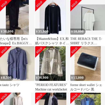
BLACK 黒 46
パー/M
38,000
35,000
10,000
¥
¥
¥
たいな様専用【m's
【Maatee&Sons】EX.和
THE RERACS THE T-
braque】Ex.BAGGY
紙バスクシャツ ネイビ
SHIRT リラクス
PANTS 36
ー サイズ2
WHITE 白 46
8,500
36,000
15,000
¥
¥
¥
e.tautz シャツ
"PERIOD FEATURES"
forme short wallet シェ
Machine cut workJacket
ルコードバン 黒