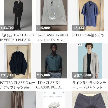
43,700
15,900
8,333
¥
¥
¥
『新品』The CLASIK /
The CLASIK T-SHIRT
E.TAUTZ 半袖シャツ
INVERTED PLEATS
コットン Tシャツ／半
TROUSER
袖
31,111
15,000
5,000
¥
¥
現在 ¥
PORTER CLASSIC ロー
【The CLASIK】
ライクラリラックステ
ルアップシャツ26ss
CLASSIC POLO
ーラードジャケット
SHIRTS 46