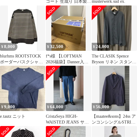
コート 生成り 日本製 S
musterwerk.sud ex.
コットン
8,000
32,500
24,000
¥
¥
¥
blurhms ROOTSTOCK
f*s様 【LOFTMAN
The CLASIK Spence
ボーダーバスクシャツ
2026福袋】Danner入
Bryson リネン スタンド
サイズ2
り！15万円分まとめ売
カラーシャツ
り
9,000
64,000
56,000
¥
¥
¥
e.tautz ニット
CristaSeya HIGH-
【maatee&sons】24ss ア
WAISTED JEANS サイ
ンコンシングルSTRIPE
ズM
JK/サイズ2