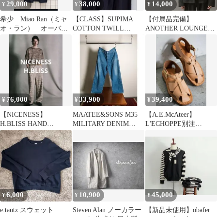
29,000
38,000
14,000
¥
¥
¥
希少 Miao Ran（ミャ
【CLASS】SUPIMA
【付属品完備】
オ・ラン） オーバー
COTTON TWILL
ANOTHER LOUNGE
サイズデニムコート
WORK PANTS 3
24aw ツイードジャケッ
ト
76,000
33,900
39,400
¥
¥
¥
【NICENESS】
MAATEE&SONS M35
【A.E.McAteer】
H.BLISS HAND
MILITARY DENIM
L'ECHOPPE別注
STENCIL PANTS /M
VWASH
FrenchArmyShoes
6,000
10,900
45,000
¥
¥
¥
e.tautz スウェット
Steven Alan ノーカラー
【新品未使用】obafer