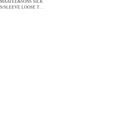
MAATEE&SONS SILK
S/SLEEVE LOOSE TEE
サイズ2