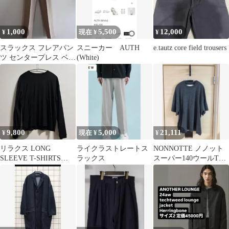
1,000
5,500
12,000
¥
現在 ¥
¥
スラックス フレアパン
スニーカー AUTH
e.tautz core field trousers
ツ センタープレス ベー
(White)
ジュ クリーム
9,800
5,000
21,111
¥
現在 ¥
¥
リラクス LONG
ライクラストレートス
NONNOTTE ノノット
SLEEVE T-SHIRTS
ラックス
スーパー140ウールTシ
BLACK 46
ャツ 26ss