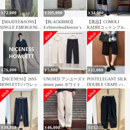
72,000
205,000
34,000
¥
¥
¥
【MAATEE&SONS】
【BLACKBIRD】
【美品】COMOLI
SINGLE EMERGENCY
ExSleevelessDirector’sJac
KADHIコットンプルオ
型 TAILORED
ket2
ーバーシャツ サイズ1
76,000
5,800
11,000
¥
¥
¥
【NICENESS】26SS
UNUSED アンユーズド
POSTELEGANT SILK
HOWLETT/ハウレット
denim pants ホワイト ワ
DOUBLE CRAPE ハー
FADE BEIGE/M
イドデニム
フパンツ 40
38,888
46,000
15,555
¥
¥
¥