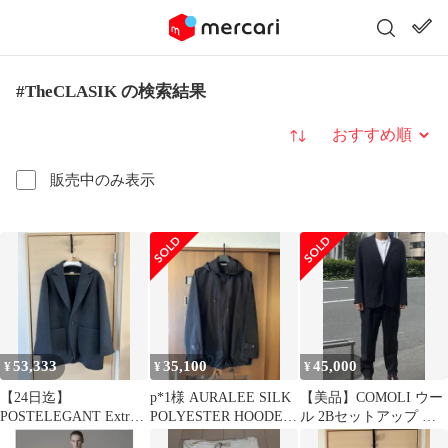
#TheCLASIK の検索結果
並び替え
販売中のみ表示
53,333
35,100
45,000
¥
¥
¥
【24日迄】
p*1様 AURALEE SILK
【美品】COMOLI ウー
POSTELEGANT Extra
POLYESTER HOODED
ル 2Bセットアップ サ
Fine Wool Rever
BLOUS
イズ1