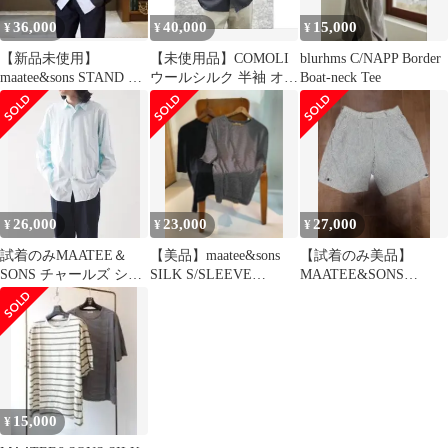
36,000
40,000
15,000
¥
¥
¥
【新品未使用】
【未使用品】COMOLI
blurhms C/NAPP Border
maatee&sons STAND BL
ウールシルク 半袖 オー
Boat-neck Tee
サイズ2 25SS
プン カラーシャツ サイ
ズ2
26,000
23,000
27,000
¥
¥
¥
試着のみMAATEE＆
【美品】maatee&sons
【試着のみ美品】
SONS チャールズ シュ
SILK S/SLEEVE
MAATEE&SONS
プリーム Sax size1
LOOSE TEE
SHORT TROUSER サイ
ズ2
15,000
¥