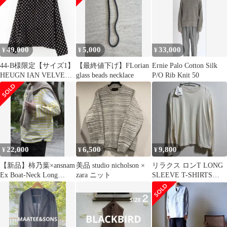
49,000
5,000
33,000
¥
¥
¥
44-B様限定【サイズ1】
【最終値下げ】FLorian
Ernie Palo Cotton Silk
HEUGN IAN VELVET
glass beads necklace
P/O Rib Knit 50
ユーゲン 試着のみ
22,000
6,500
9,800
¥
¥
¥
【新品】柿乃葉×ansnam
美品 studio nicholson ×
リラクス ロンT LONG
Ex Boat-Neck Long
zara ニット
SLEEVE T-SHIRTS
Sleeve
ECRU 46