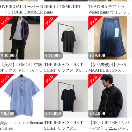
OVERCOAT オーバーコ
HERILL USMC HBT
TEATORA テアトラ
ート5 TUCK TROUSER
pants
Wallet pants ウォレット
パンツ
30,000
11,000
59,400
¥
¥
¥
【美品】COMOLI 空紡
THE RERACS THE T-
【新品未使用】26SS
オックス ドローストリ
SHIRT リラクス グレー
MAATEE＆SONS
ング パンツ サイズ1
GRAY 46
"DECK PANTS"サイズ1
8,500
10,000
42,000
¥
¥
¥
美品 e.tautz core lineman
THE RERACS THE T-
【RE-PURPOSE / リパ
shirt s/s
SHIRT リラクス
ーパス】デニムジャン