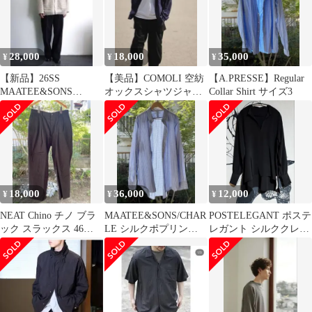
28,000
18,000
35,000
¥
¥
¥
【新品】26SS
【美品】COMOLI 空紡
【A.PRESSE】Regular
MAATEE&SONS
オックスシャツジャケ
Collar Shirt サイズ3
SHIRTS CARDIGAN
ット サイズ1
18,000
36,000
12,000
¥
¥
¥
NEAT Chino チノ ブラ
MAATEE&SONS/CHAR
POSTELEGANT ポステ
ック スラックス 46
LE シルクポプリン
レガント シルククレー
23SS ニート BK
FINE CHECK
プブラウス38 black