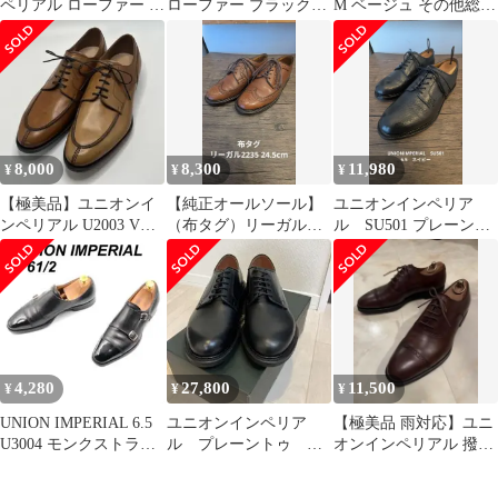
ペリアル ローファー ス
ローファー ブラック
M ベージュ その他総柄
ペシャルモデル 6.5 茶
6.5 シューズ 靴
ミドル丈 半袖 スタンド
箱付
カラー レディース
8,000
8,300
11,980
¥
¥
¥
【極美品】ユニオンイ
【純正オールソール】
ユニオンインペリア
ンペリアル U2003 Vチ
（布タグ）リーガル
ル SU501 プレーント
ップ 8(26cm相当)ブラ
REGAL 2235 24.5cm
ゥ 24.5cm 3E
ウン
4,280
27,800
11,500
¥
¥
¥
UNION IMPERIAL 6.5
ユニオンインペリア
【極美品 雨対応】ユニ
U3004 モンクストラッ
ル プレーントゥ
オンインペリアル 撥水
プ 黒
U2010 黒 ポストマン
レザー パンチドキャッ
9EEE
プトゥ 茶