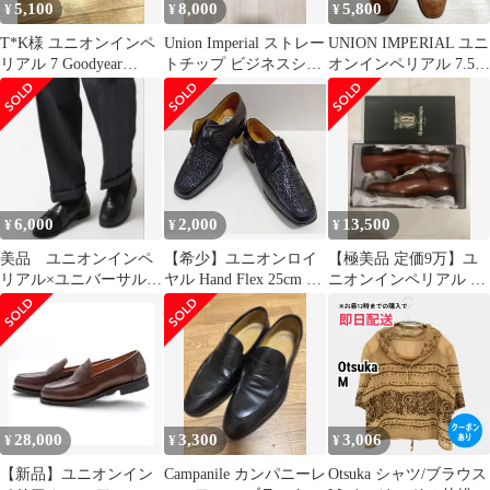
5,100
8,000
5,800
¥
¥
¥
T*K様 ユニオンインペ
Union Imperial ストレー
UNION IMPERIAL ユニ
リアル 7 Goodyear
トチップ ビジネスシュ
オンインペリアル 7.5
Welted コインローフ
ーズ
ライトブラウン
6,000
2,000
13,500
¥
¥
¥
美品 ユニオンインペ
【希少】ユニオンロイ
【極美品 定価9万】ユ
リアル×ユニバーサルラ
ヤル Hand Flex 25cm イ
ニオンインペリアル ア
ンゲージ 本革ローファ
ントレチャート
ノネイ 25cm 箱付
ー 24、5cm
28,000
3,300
3,006
¥
¥
¥
【新品】ユニオンイン
Campanile カンパニーレ
Otsuka シャツ/ブラウス