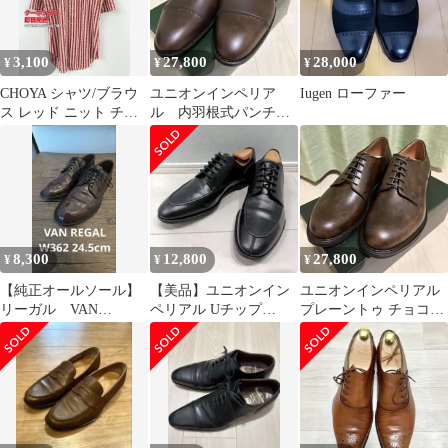
3,100
27,800
28,000
¥
¥
¥
CHOYA シャツ/ブラウ
ユニオンインペリア
Iugen ローファー
ス レッド ニット チェ
ル 内羽根式パンチド
ック柄 その他総柄 ミド
キャップトゥ ダーク
ル丈 半袖 レギュラーカ
ブラウン 7.5EEE
ラー メンズ
8,300
12,800
27,800
¥
¥
¥
【純正オールソール】
【美品】ユニオンイン
ユニオンインペリアル
リーガル VAN
ペリアル Uチップ
プレーントゥ チョコレ
REGAL W362 24.5cm
U2003 US7.0 黒
ートブラウン U2010
8EEE