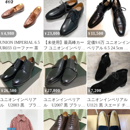
4,980
23,000
11,500
¥
¥
¥
UNION IMPERIAL 6.5
【未使用】最高峰カー
定価9.6万 ユニオンイン
UR033 ローファー 茶
フ ユニオンインペリア
ペリアル 6.5 24.5cm ビ
ル プレーントゥ 黒 メ
ジネス 革靴 黒
ンズ 25cm
26,500
27,800
7,200
¥
¥
¥
ユニオンインペリア
ユニオンインペリア
ユニオンインペリアル
ル U2003 黒 ブラッ
ル U2007 黒 ブラック
U1121 黒 スエード チャ
ク Uチップ 8EE
ダブルモンク 7EEE
ッカブーツ UK7