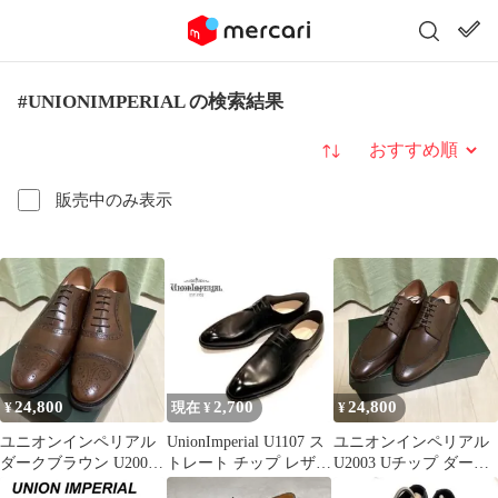
#UNIONIMPERIAL の検索結果
並び替え
販売中のみ表示
24,800
2,700
24,800
¥
現在 ¥
¥
ユニオンインペリアル
UnionImperial U1107 ス
ユニオンインペリアル
ダークブラウン U2002
トレート チップ レザー
U2003 Uチップ ダーク
メダリオン 革靴 7EE
.
ブラウン 7.5EE