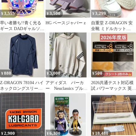
3,555
3,500
3,299
¥
¥
¥
早い者勝ち!!青く光る
HG ベースジャバー z
自重堂 Z-DRAGON 安
ギース DADギャルソン
全靴 ミドルカット
タイプCROWN王冠
29.0cm オフホワイト
USB電源
880
3,000
500
¥
¥
¥
Z-DRAGON 78104 ハイ
アディダス パーカ
2026共通テスト対応模
ネックロングスリーブ
ー Neuclassics プルオ
試 パワーマックス 英語
秋冬 Lサイズ
ーバー HM1870 XL
リーディング Z-KAI
2,900
6,300
18,480
¥
¥
¥