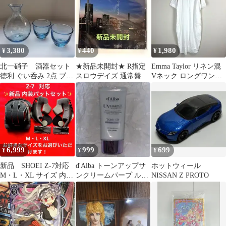
3,380
440
1,980
¥
¥
¥
北一硝子 酒器セット
★新品未開封★ R指定
Emma Taylor リネン混
徳利 ぐい呑み 2点 ブル
スロウデイズ 通常盤
Vネック ロングワンピ
ー ガラス
ース 白 36
6,999
999
699
¥
¥
¥
新品 SHOEI Z-7対応
d'Alba トーンアップサ
ホットウィール
M・L・XL サイズ 内装
ンクリームパープ ル
NISSAN Z PROTO
パットセット
50ml