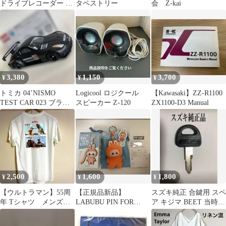
ドライブレコーダー ス
タペストリー
会 Z-kai
テッカー NIS-W
3,380
1,150
3,700
¥
¥
¥
トミカ 04’NISMO
Logicool ロジクール
【Kawasaki】ZZ-R1100
TEST CAR 023 ブラッ
スピーカー Z-120
ZX1100-D3 Manual
ク
2,500
1,600
1,800
¥
¥
¥
【ウルトラマン】55周
【正規品新品】
スズキ純正 合鍵用 スペ
年 Tシャツ メンズM
LABUBU PIN FOR
ア キジマ BEET 当時物
サイズ
LOVE イニシャル Ｚ
ザリ GSX400E