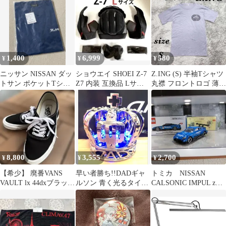
1,400
6,999
580
¥
¥
¥
ニッサン NISSAN ダッ
ショウエイ SHOEI Z-7
Z.ING (S) 半袖Tシャツ
トサン ポケットTシャ
Z7 内装 互換品 Lサイ
丸襟 フロントロゴ 薄手
ツ ネイビー 3Lサイズ
ズ
ユニセックス
8,800
3,555
2,700
¥
¥
¥
【希少】 廃番VANS
早い者勝ち!!DADギャ
トミカ NISSAN
VAULT lx 44dxブラック
ルソン 青く光るタイプ
CALSONIC IMPUL z
アナハイム
クラウンUSB電源コー
2022
ド