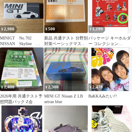
2,980
500
1,199
¥
¥
¥
MINIGT No.702
新品 共通テスト 分野別
パッケージ キーホルダ
NISSAN Skyline
対策ベーシックマスタ
ー コレクション
Kenmeri LB
ー 日本史B
LEGENDS Z-A １個
1,400
2,300
2,478
¥
¥
¥
2026年用 共通テスト予
MINI GT Nissan Z LB
BaKKAみたい!!
想問題パック Z会
seiran blue