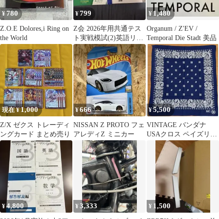
780
799
1,480
¥
¥
¥
Z.O.E Dolores,i Ring on
Z会 2026年用共通テス
Organum / Z'EV /
the World
ト実戦模試(2)英語リス
Temporal Die Stadt 美品
ニング
1,000
666
5,500
現在 ¥
¥
¥
Z/X ゼクス トレーディ
NISSAN Z PROTO フェ
VINTAGE バンダナ
ングカード まとめ売り
アレディZ ミニカー
USAクロス ペイズリー
ジェイアダムス 80s 紺
4,800
3,333
1,500
¥
¥
¥