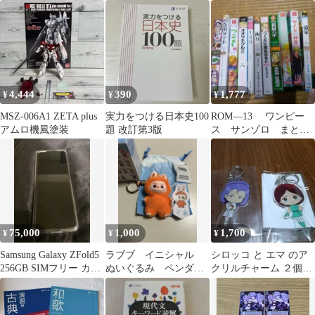
XS スポーツ
4,444
390
1,777
¥
¥
¥
MSZ-006A1 ZETA plus
実力をつける日本史100
ROM―13 ワンピー
アムロ機風塗装
題 改訂第3版
ス サンゾロ まと
め セット 同人 つ
るぎ ゾロサン
75,000
1,000
1,700
¥
¥
¥
Samsung Galaxy ZFold5
ラブブ イニシャル
シロッコ と エマ のア
256GB SIMフリー カバ
ぬいぐるみ ペンダン
クリルチャーム ２個セ
ー付き
ト [Ｚ]
ット