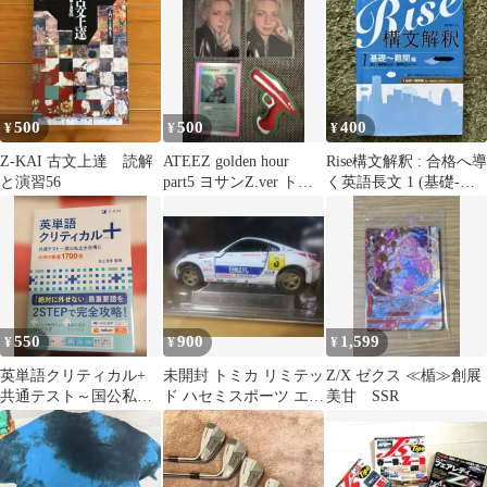
Z
500
500
400
¥
¥
¥
Z-KAI 古文上達 読解
ATEEZ golden hour
Rise構文解釈 : 合格へ導
と演習56
part5 ヨサンZ.ver トレ
く英語長文 1 (基礎-難
カコンプ
関編 (高2-難関国公…
550
900
1,599
¥
¥
¥
英単語クリティカル+
未開封 トミカ リミテッ
Z/X ゼクス ≪楯≫創展
共通テスト～国公私立
ド ハセミスポーツ エン
美甘 SSR
大合格に Z-KAI
ドレス Z 0038 ミニカー