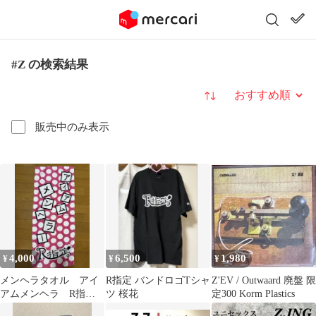
#Z の検索結果
並び替え
販売中のみ表示
4,000
6,500
1,980
¥
¥
¥
メンヘラタオル アイ
R指定 バンドロゴTシャ
Z'EV / Outwaard 廃盤 限
アムメンヘラ R指
ツ 桜花
定300 Korm Plastics
定 タオル