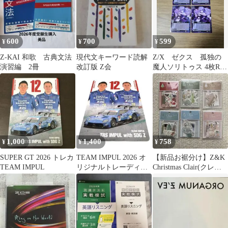
600
700
599
¥
¥
¥
Z-KAI 和歌 古典文法
現代文キーワード読解
Z/X ゼクス 孤独の
演習編 2冊
改訂版 Z会
魔人ソリトゥス 4枚Rセ
ット
1,000
1,400
758
¥
¥
¥
SUPER GT 2026 トレカ
TEAM IMPUL 2026 オ
【新品お裾分け】Z&K
TEAM IMPUL
リジナルトレーディン
Christmas Clair(クレー
グカード
ル)シール 60枚