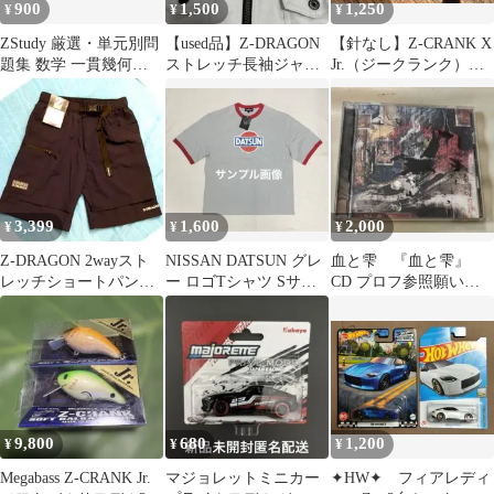
900
1,500
1,250
¥
¥
¥
ZStudy 厳選・単元別問
【used品】Z-DRAGON
【針なし】Z-CRANK X
題集 数学 一貫幾何
ストレッチ長袖ジャン
Jr.（ジークランク）
M2WB2 解答解説編も
パー シルバー ワー
Megabass（メガバス）
一緒
クマン
3,399
1,600
2,000
¥
¥
¥
Z-DRAGON 2wayスト
NISSAN DATSUN グレ
血と雫 『血と雫』
レッチショートパンツ
ー ロゴTシャツ Sサイ
CD プロフ参照願いま
Ｓネイビー接触冷感
ズ ルーズフィット
す
9,800
680
1,200
¥
¥
¥
Megabass Z-CRANK Jr.
マジョレットミニカー
✦HW✦ フィアレディ