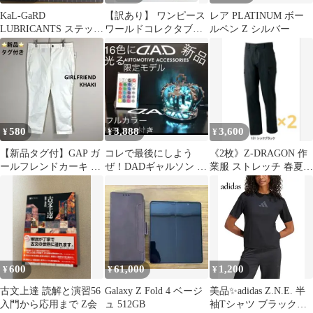
KaL-GaRD
【訳あり】 ワンピース
レア PLATINUM ボー
LUBRICANTS ステッカ
ワールドコレクタブ
ルペン Z シルバー
ー当時物
ル ドレスローザ 藤
虎 黄猿 箱おまけ
580
3,888
3,600
¥
¥
¥
【新品タグ付】GAP ガ
コレで最後にしよう
《2枚》Z-DRAGON 作
ールフレンドカーキ ホ
ぜ！DADギャルソン 16
業服 ストレッチ 春夏用
ワイトパンツ レディー
色フルカラー遠隔操作
カーゴパンツ
ス 大きめ
リモコン付き
600
61,000
1,200
¥
¥
¥
古文上達 読解と演習56
Galaxy Z Fold 4 ベージ
美品✨️adidas Z.N.E. 半
入門から応用まで Z会
ュ 512GB
袖Tシャツ ブラック