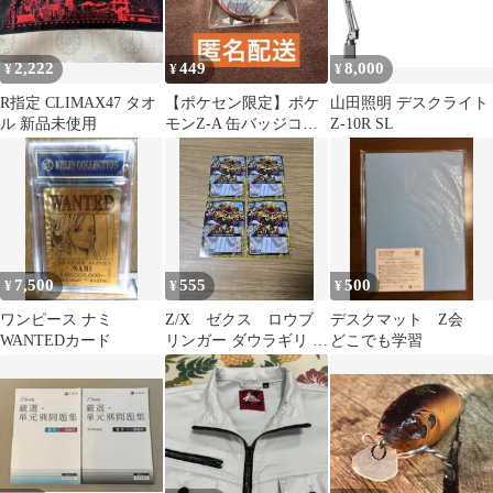
2,222
449
8,000
¥
¥
¥
R指定 CLIMAX47 タオ
【ポケセン限定】ポケ
山田照明 デスクライト
ル 新品未使用
モンZ-A 缶バッジコレ
Z-10R SL
クション〜ミアレ編〜
グリーズ
7,500
555
500
¥
¥
¥
ワンピース ナミ
Z/X ゼクス ロウブ
デスクマット Z会
WANTEDカード
リンガー ダウラギリ 4
どこでも学習
枚セット