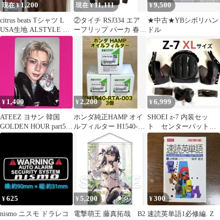
1,200
11,111
9,500
現在 ¥
現在 ¥
¥
citrus beats Tシャツ L
②タイチ RSJ334 エア
★中古★YBシボリハン
USA生地 ALSTYLE ブ
ーフリップ パーカ 春夏
ドル
ラウン
クシタニ コミネ アライ
1,400
2,200
6,999
¥
¥
¥
ATEEZ ヨサン 韓国
ホンダ純正HAMP オイ
SHOEI z-7 内装セッ
GOLDEN HOUR part5
ルフィルター H1540-
ト センターパット
Zver. トレカ
RTA-003、3個新品
チークパット 新品
XLサイズ
625
5,200
300
¥
¥
¥
nismo ニスモ ドラレコ
電撃萌王 藤真拓哉 B2
速読英単語1必修編. Z