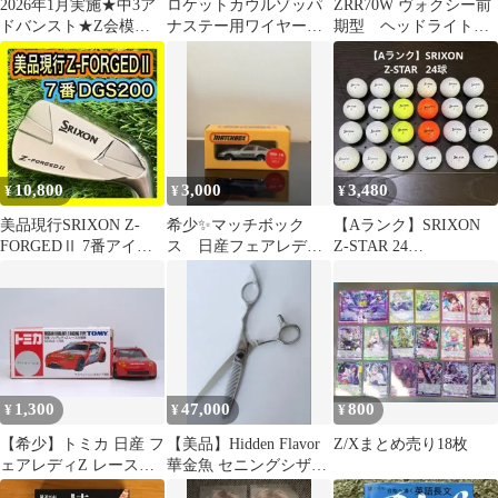
2026年1月実施★中3ア
ロケットカウルゾッパ
ZRR70W ヴォクシー前
ドバンスト★Z会模試
ナステー用ワイヤーの
期型 ヘッドライトガ
★データ号閲覧可
ボルト(^^)ゾウステ
ーニッシュ
ー！ステンレス製
10,800
3,000
3,480
¥
¥
¥
美品現行SRIXON Z-
希少✨マッチボック
【Aランク】SRIXON
FORGEDⅡ 7番アイア
ス 日産フェアレディ
Z-STAR 24
ン DG S200
300ZX Z31型
球
（383）
1,300
47,000
800
¥
¥
¥
【希少】トミカ 日産 フ
【美品】Hidden Flavor
Z/Xまとめ売り18枚
ェアレディZ レース仕
華金魚 セニングシザー
様車 ミニカー NISSAN
トリミングシザー80%