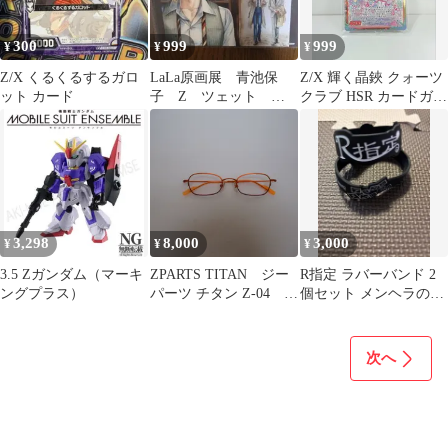
300
999
999
¥
¥
¥
Z/X くるくるするガロ
LaLa原画展 青池保
Z/X 輝く晶鋏 クォーツ
ット カード
子 Z ツェット ポ
クラブ HSR カードガチ
ストカード
ャ版
3,298
8,000
3,000
¥
¥
¥
3.5 Zガンダム（マーキ
ZPARTS TITAN ジー
R指定 ラバーバンド 2
ングプラス）
パーツ チタン Z-04 メ
個セット メンヘラの集
ガネ 眼鏡 レディー
い 2014
ス ユニセックス メ
ンズ フレーム 日
次へ
本製 度入り フレー
ム取り 中古 used
人気 定番 激安 ト
レンド 即購入大歓
迎 即購入OK K177