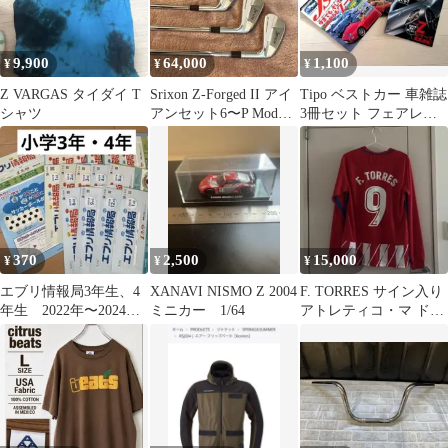
9,900
64,000
1,100
¥
¥
¥
Z VARGAS タイダイ T
Srixon Z-Forged II アイ
Tipo ベストカー 車雑誌
シャツ
アンセット6〜P Modus
3冊セット フェアレデ
125S
ィZ 特集 FairladyZ
370
2,500
15,000
¥
¥
¥
エブリ情報局3年生、4
XANAVI NISMO Z 2004
F. TORRES サイン入り
年生 2022年〜2024年
ミニカー 1/64
アトレティコ・マ ドリ
16部 Z-KAI z会
ード シャツ