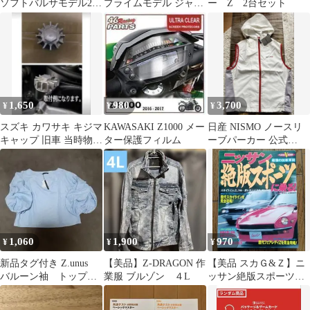
ソフトバルサモデル2個
プライムモデル ジャパ
ー Z 2台セット
セット
ン レーシング 日
産 Ｚ 匿名配送
1,650
980
3,700
¥
¥
¥
スズキ カワサキ キジマ
KAWASAKI Z1000 メー
日産 NISMO ノースリ
キャップ 旧車 当時物
ター保護フィルム
ーブパーカー 公式
BEET Z ZⅡ GS
ACTIVE タグ付 廃盤 希
少品
1,060
1,900
970
¥
¥
¥
新品タグ付き Z.unus
【美品】Z-DRAGON 作
【美品 スカＧ&Ｚ】ニ
バルーン袖 トップ
業服 ブルゾン ４L
ッサン絶版スポーツに
ス フリーサイズ
乗る！