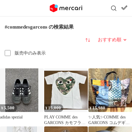
#commedesgarcons の検索結果
並び替え
販売中のみ表示
5,500
15,000
15,980
¥
¥
¥
adidas spezial
PLAY COMME des
✨人気✨COMME des
GARCONS カモフラT
GARCONS コムデギャ
シャツL 新品未使用
ルソン トートバッグ 青