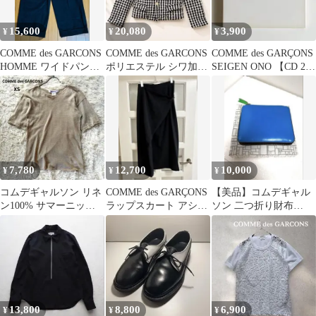
15,600
20,080
3,900
¥
¥
¥
COMME des GARCONS
COMME des GARCONS
COMME des GARÇONS
HOMME ワイドパンツ
ポリエステル シワ加工
SEIGEN ONO 【CD 2枚
S 濃紺 2タック
ジャケット キンガム
組】
7,780
12,700
10,000
¥
¥
¥
コムデギャルソン リネ
COMME des GARÇONS
【美品】コムデギャル
ン100% サマーニット
ラップスカート アシン
ソン 二つ折り財布
半袖ニット セーター 麻
メトリー ブラック S
SUPER FLUO ネオンカ
XS
ラー
13,800
8,800
6,900
¥
¥
¥