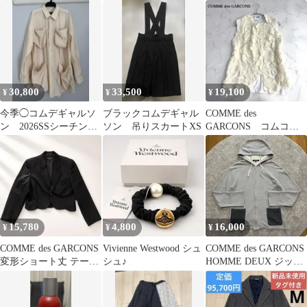
カー オールブラック
ン 黒 S
シャツ
24cm
30,800
33,500
19,100
¥
¥
¥
今季◯コムデギャルソ
ブラックコムデギャル
COMME des
ン 2026SSシーチング
ソン 吊りスカートXS
GARCONS コムコ
ビッグサイズポケット
ム クロシェトップ
ブラウス
ス ホワイト M
15,780
4,800
16,000
¥
¥
¥
COMME des GARCONS
Vivienne Westwood シュ
COMME des GARCONS
変形ショート丈 テーラ
シュ♪
HOMME DEUX ジップ
ードジャケット
パーカー 切替