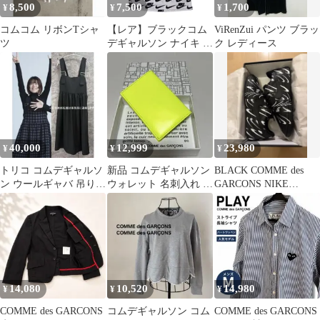
8,500
7,500
1,700
¥
¥
¥
コムコム リボンTシャ
【レア】ブラックコム
ViRenZui パンツ ブラッ
ツ
デギャルソン ナイキ 総
ク レディース
柄 ワンピース M スト
リート
40,000
12,999
23,980
¥
¥
¥
トリコ コムデギャルソ
新品 コムデギャルソン
BLACK COMME des
ン ウールギャバ 吊り
ウォレット 名刺入れ カ
GARCONS NIKE
ジャンパー スカート ワ
ードケース Super Fluo
28.5cm 未使用
ンピース
14,080
10,520
14,980
¥
¥
¥
COMME des GARCONS
コムデギャルソン コム
COMME des GARCONS