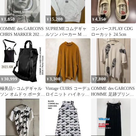
1,850
15,200
4,150
¥
¥
¥
COMME des GARCONS
SUPREMEコムデギャ
コンバースPLAY CDG
CHRIS MARKER 2021
ルソン パーカー M ボ
ローカット 24.5cm
冊子
ックスロゴ
30,999
3,300
7,800
¥
¥
¥
極美品✨コムデギャル
Vintage CUIRS コーデュ
COMME des GARCONS
ソン オムドゥ ポーター
ロイニット ハイネック
HOMME 足跡プリント
クラシック ショルダー
マスタード L
tシャツ M
バッグ トート