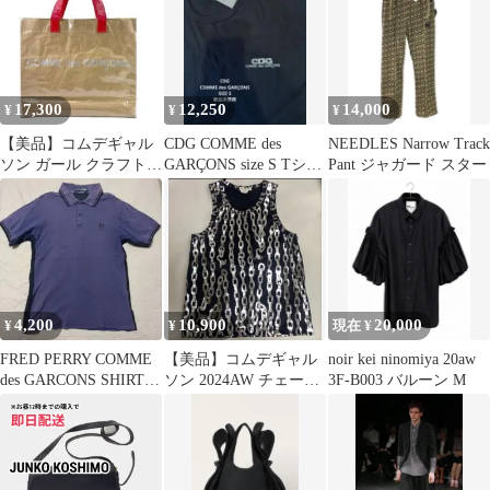
17,300
12,250
14,000
¥
¥
¥
【美品】コムデギャル
CDG COMME des
NEEDLES Narrow Track
ソン ガール クラフト
GARÇONS size S Tシャ
Pant ジャガード スター
PUトートバッグ ベージ
ツ
ュ/赤1Q16
4,200
10,900
20,000
¥
¥
現在 ¥
FRED PERRY COMME
【美品】コムデギャル
noir kei ninomiya 20aw
des GARCONS SHIRTポ
ソン 2024AW チェーン
3F-B003 バルーン M
ロシャツ
プリント ノースリーブ
M