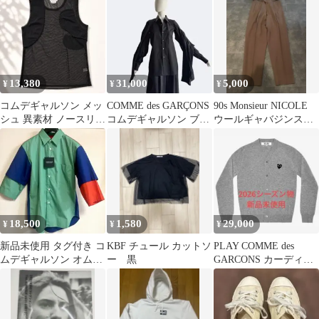
ートパンツ
13,380
31,000
5,000
¥
¥
¥
コムデギャルソン メッ
COMME des GARÇONS
90s Monsieur NICOLE
シュ 異素材 ノースリー
コムデギャルソン ブラ
ウールギャバジンスラ
ブ 黒 ブラック
ウス 五本袖 ブラック
ックス
18,500
1,580
29,000
¥
¥
¥
新品未使用 タグ付き コ
KBF チュール カットソ
PLAY COMME des
ムデギャルソン オムド
ー 黒
GARCONS カーディガ
ゥ シャツ XS
ン グレー M