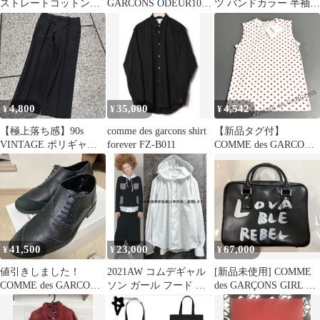
ストレートコットンパ
GARCONS ODEUR10
ツ バンドカラー 半袖シ
ンツ
定価30800円
ャツ 白 XS フランス製
切替
4,800
35,000
4,542
¥
¥
¥
【極上落ち感】90s
comme des garcons shirt
【新品タグ付】
VINTAGE ポリギャバ
forever FZ-B011
COMME des GARCONS
ワイドスラックス ブラ
ドット柄 ノースリーブ
ック
XS
41,500
23,000
67,000
¥
¥
¥
値引きしました！
2021AW コムデギャル
[新品未使用] COMME
COMME des GARCONS
ソン ガール フード コ
des GARÇONS GIRL ペ
HOMME PLUS 革靴
ットン ブラウス/シャツ
イントバッグ
M