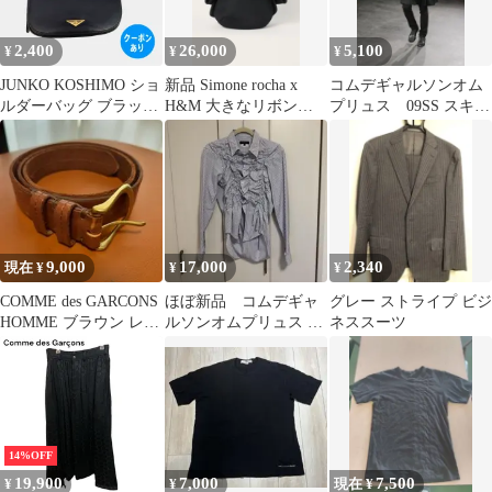
2,400
26,000
5,100
¥
¥
¥
JUNKO KOSHIMO ショ
新品 Simone rocha x
コムデギャルソンオム
ルダーバッグ ブラック
H&M 大きなリボンの
プリュス 09SS スキニ
メンズ
黒バッグ
ーパンツXSサイズ
9,000
17,000
2,340
現在 ¥
¥
¥
COMME des GARCONS
ほぼ新品 コムデギャ
グレー ストライプ ビジ
HOMME ブラウン レザ
ルソンオムプリュス シ
ネススーツ
ーベルト
ャーリング ストライプ
シャツ XS
14%OFF
19,900
7,000
7,500
¥
¥
現在 ¥