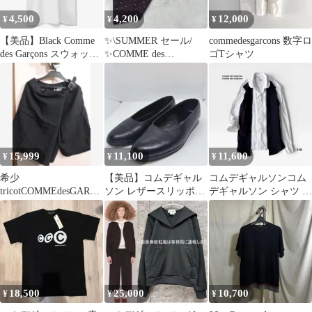
4,500
4,200
12,000
¥
¥
¥
【美品】Black Comme
✨\SUMMER セール/
commedesgarcons 数字ロ
des Garçons スウォッシ
✨COMME des
ゴTシャツ
ュロゴ L
GARCONS ネクタイ
15,999
11,100
11,600
¥
¥
¥
希少
【美品】コムデギャル
コムデギャルソンコム
tricotCOMMEdesGARCO
ソン レザースリッポン
デギャルソン シャツ 白
NS 1990 ラップハーフ
パンプス 黒 24.5cm
ネイビー ジップ コット
パンツ
ン
18,500
25,000
10,700
¥
¥
¥