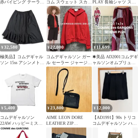
赤パイピング テーラー
コム スウェット スカラ
PLAY 長袖シャツ スト
ドジャケット
ップ グレー モード XS
ライプ メンズ
32,580
22,000
11,699
¥
¥
¥
極美品】コムデギャル
コムデギャルソン ガー
✱美品 AD2001コムデギ
ソン 15ss アシンメトリ
ル セーラー ジャージ
ャルソンオムプリュス
ー ラッフル ウールスカ
フルジップ ジャケット/
ダブルフェイス パンツ
ート S
赤 M
S
5,400
23,800
12,000
¥
¥
¥
コムデギャルソン
AIME LEON DORE
【AD1991】90s トリコ
22AW ハッピーミステ
LEATHER ZIP
コムデギャルソン ハー
リーバッグ限定 Tシャ
WALLET
フパンツ M
ツ メンズ