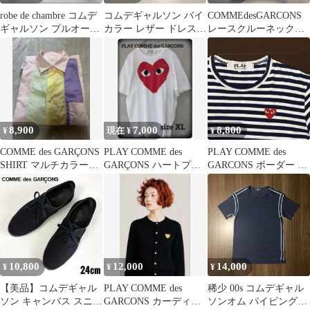
robe de chambre コムデ
コムデギャルソン バイ
COMMEdesGARCONS
ギャルソン プルオーバ
カラー レザー ドレスシ
レースクルーネックT
ーシャツ
ューズ 白黒 22cm
シャツプルオーバー洗
える✨美品
8,900
7,000
8,800
¥
現在 ¥
¥
COMME des GARÇONS
PLAY COMME des
PLAY COMME des
SHIRT マルチカラーシ
GARÇONS ハートプリ
GARCONS ボーダー ロ
ャツ
ント Tシャツ
ンT L
10,800
12,000
14,000
¥
¥
¥
【美品】コムデギャル
PLAY COMME des
稀少 00s コムデギャル
ソン キャンバス スニー
GARCONS カーディガ
ソンオム パイピングT