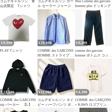
コムデギャルソン 青
コムデギャルソン ガー
96ss Comme des garcons
山店限定 Tシャツ
ル セーラー ジャージ
homme plus ドッキング
トップス プルオーバ
ー/M 黒
9,999
29,800
8,200
¥
¥
¥
PLAY Tシャツ
COMME des GARCONS
comme des garcons
HOMME ストライプ 薄
homme ボトムス コット
手 ジャケット 青
ン混紡
13,500
11,980
4,300
¥
¥
¥
COMME des GARCONS
コムデギャルソン ネイ
COMME des GARÇONS
zip パーカー 【L】
ビー ハーフパンツ ポリ
× KAWS ロゴプリント
美品
エステル イージー ショ
Tシャツ S