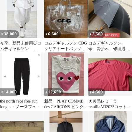
色
38,000
6,600
2,500
¥
¥
¥
今季、新品未使用◯コ
コムデギャルソン CDG
コムデギャルソン
ムデギャルソン
クリアトートバッグ
傘 骨折れ 修理必
2026SS サテン白バルー
PVC ロゴ
要 1980年代 ジャン
ンパンツ
ク品
14,000
12,650
4,500
¥
¥
¥
the north face free run
新品 PLAY COMME
★美品レミーラ
long pantノースフェイ
des GARÇONS ピンクハ
remillaAD2025コットン
ス
ート Tシャツ M
TシャツL