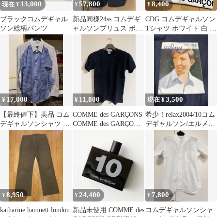
13,000
57,800
8,400
現在 ¥
¥
¥
ブラックコムデギャル
新品同様24ss コムデギ
CDG コムデギャルソン
ソン総柄パンツ
ャルソンプリュス ポリ
Tシャツ ホワイト 白 半
縮絨二重前ショートパ
袖 サイズL
ンツ M
17,000
11,800
3,500
¥
¥
現在 ¥
【最終値下】美品 コム
COMME des GARÇONS
希少！relax2004/10コム
デギャルソンシャツ 長
COMME des GARÇONS
デギャルソン/エルメス
袖シャツ ストライプ
花柄
特集/Supreme
8,950
24,400
7,800
¥
¥
¥
katharine hamnett london
新品未使用 COMME des
コムデギャルソンシャ