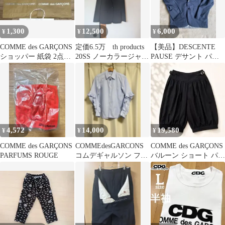
1,300
12,500
6,000
¥
¥
¥
COMME des GARÇONS
定価6.5万 th products
【美品】DESCENTE
ショッパー 紙袋 2点セ
20SS ノーカラージャケ
PAUSE デサント パッ
ット
ット 44 濃紺
カブル テーラードジャ
ケット
4,572
14,000
19,580
¥
¥
¥
COMME des GARÇONS
COMMEdesGARCONS
COMME des GARÇONS
PARFUMS ROUGE
コムデギャルソン フリ
バルーン ショート パン
ル シャツ ブルー XS
ツ バックル