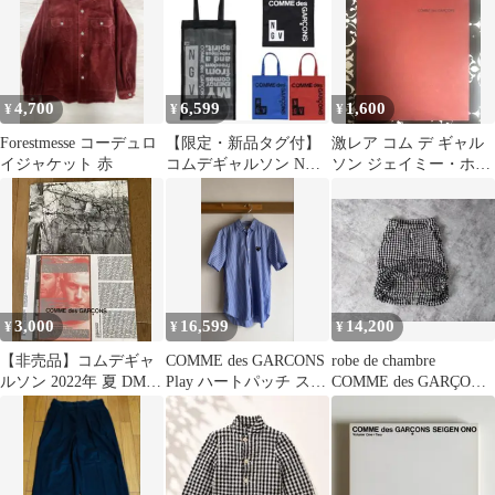
4,700
6,599
1,600
¥
¥
¥
Forestmesse コーデュロ
【限定・新品タグ付】
激レア コム デ ギャル
イジャケット 赤
コムデギャルソン NGV
ソン ジェイミー・ホー
コラボ メッシュトート
クスワース2023
バッグ 黒
3,000
16,599
14,200
¥
¥
¥
【非売品】コムデギャ
COMME des GARCONS
robe de chambre
ルソン 2022年 夏 DM
Play ハートパッチ スト
COMME des GARÇONS
アートブック Yusuf
ライプ シャツ
変形スカート