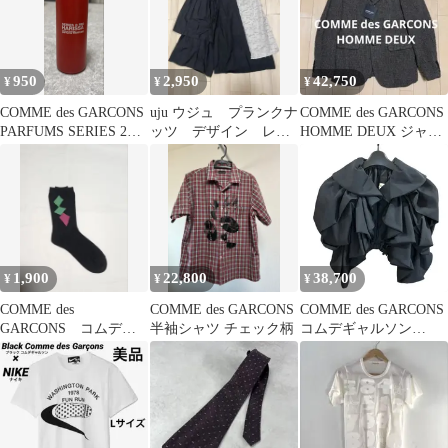
950
2,950
42,750
¥
¥
¥
COMME des GARCONS
uju ウジュ プランクナ
COMME des GARCONS
PARFUMS SERIES 2：
ッツ デザイン レイ
HOMME DEUX ジャケ
RED
ヤードパンツ 個性的
ット ギャルソン
1,900
22,800
38,700
¥
¥
¥
COMME des
COMME des GARCONS
COMME des GARCONS
GARCONS コムデギ
半袖シャツ チェック柄
コムデギャルソン
ャルソン 靴下 ソッ
2023SS ウール フリル
クス
ボレロ サイズS ブラッ
ク レディース 美品
【TE0602】