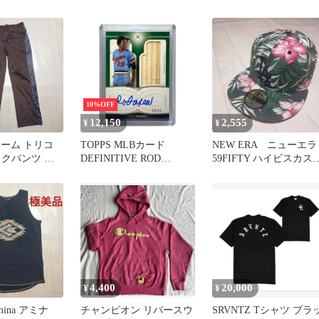
Vネック Tシャツ 半袖
ッシュ ストリート 
着
10%OFF
12,150
2,555
¥
¥
ネーム トリコ
TOPPS MLBカード
NEW ERA ニューエラ
ックパンツ ジ
DEFINITIVE ROD
59FIFTY ハイビスカス
ツ 日本製
CAREW TWINS 08/10
キャップ 帽子
#DARC-RCAR 送料無料
中古 IT2
4,400
20,000
¥
¥
ina アミナ
チャンピオン リバースウ
SRVNTZ Tシャツ ブラ