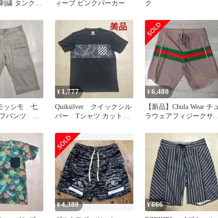
刺繍 タンクト
ィーブ ピンクパーカー
ク
スリーブ
1,777
6,480
¥
¥
o モッシモ 七
Quiksilver クイックシル
【新品】Chula Wear チ
フパンツ 膝
バー Tシャツ カットソ
ラウェアフィジークサ
 コットン
ー サーフ ストレッチ
フパンツ サイズ28
4,380
666
¥
¥