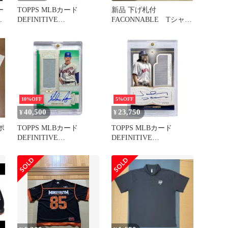
ー
TOPPS MLBカード
新品 下げ札付
ト
DEFINITIVE
FACONNABLE Tシャツ
COLLECTION CAL
カットソー 日本製
RIPKEN JR. BALTIMORE
ORIOLES /5 #DARC-CR
送料無料 中古 IT2
10%OFF
5%OFF
40,500
23,750
¥
¥
ポ
TOPPS MLBカード
TOPPS MLBカード
DEFINITIVE
DEFINITIVE
COLLECTION NOLAN
COLLECTION JOHNNY
RYAN TEXAS RANGERS
DAMON BOSTON RED
/10 #DARC-NRY 送料無料
SOX /50 #DARC-JD 送料
中古 IT2
無料 中古 IT1