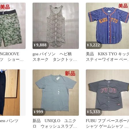
9,888
3,222
¥
¥
NGROOVE
goa パイソン ヘビ柄
美品 KIKS TYO キッ
ツ ショート
スネーク タンクトッ
スティーワイオー ベー
柄
プ ノースリーブ 日本
ボールシャツ ストライ
製
999
5,333
¥
¥
itness パンツ
新品 UNIQLO ユニク
FUBU フブ ベースボー
ロ ウォッシュスラブ
シャツ ゲームシャツ メ