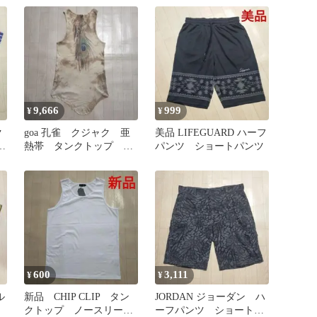
9,666
999
¥
¥
ク
goa 孔雀 クジャク 亜
美品 LIFEGUARD ハーフ
ス
熱帯 タンクトップ ノ
パンツ ショートパンツ
プ
ースリーブ 日本製
600
3,111
¥
¥
ル
新品 CHIP CLIP タン
JORDAN ジョーダン ハ
クトップ ノースリー
ーフパンツ ショートパ