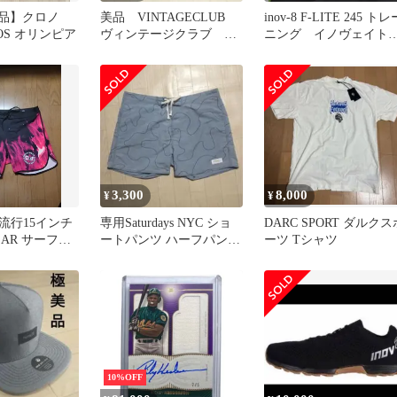
美品】クロノ
美品 VINTAGECLUB
inov-8 F-LITE 245 トレ
OS オリンピア
ヴィンテージクラブ ベ
ニング イノヴェイ
スト ジレ 4ポケット
inov8
3,300
8,000
¥
¥
流行15インチ
専用Saturdays NYC ショ
DARC SPORT ダルクス
EAR サーフパ
ートパンツ ハーフパンツ
ーツ Tシャツ
30
サタデーズサーフ
10%OFF