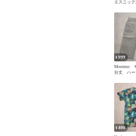
エスニック
ップ ノー
999
¥
Mossim
分丈 ハー
下 日本製
100%
400
¥