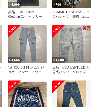
4,000
700
¥
¥
美品 The Blurred
HOMME DANDYSME ア
Clothing Co. ヘンリーネ
ロハシャツ 開襟 総
ックTシャツ
柄 ヴィンテージ 古
着 美品
3,666
1,600
¥
¥
ー
VANQUISH FITNESS ジ
美品 GUARANTEED 七
ョガーパンツ スウェッ
分丈パンツ クロップド
カ
トパンツ カーゴパンツ
パンツ 高ストレッチ
総柄