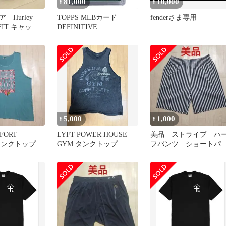
81,000
10,000
¥
¥
 Hurley
TOPPS MLBカード
fenderさま専用
-FIT キャッ
DEFINITIVE
廃盤
COLLECTION RICKEY
HENDERSON OAKLAND
ATHLETICS /5 #DARC-
RHE 送料無料 中古 IT2
5,000
1,000
¥
¥
FORT
LYFT POWER HOUSE
美品 ストライプ ハ
 タンクトップ
GYM タンクトップ
フパンツ ショートパ
ブ
ツ ヒッコリー スト
ッチ素材