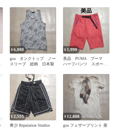
古
ブ ホワイト L
ンツ コットン 綿パ
ン 総柄
6,888
1,999
¥
¥
goa タンクトップ ノー
美品 PUMA プーマ
柄
スリーブ 総柄 日本製
ハーフパンツ スポー
ツ ゴルフ アウトド
ア ドット柄
2,555
12,888
¥
¥
ッ
希少 Reputation Studios
goa フェザープリント 亜