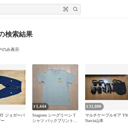
c の検索結果
中のみ表示
1,444
31,000
¥
¥
ORT ジョガーパ
Seagreen シーグリーン T
マルチケーブルギア YM
ビー
シャツ バックプリント
Narcis山本
半袖