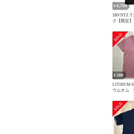
4,700
¥
SRVNTZ
ク【限定】
500
¥
LITHIUM
ウムオム 
ャツ 美品