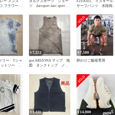
ハーレー メンズ
ダルクスポーツ ショー
EZEKIEL イズキー
ャツ フラワー
ツ darcsport darc sport パ
サーフパンツ 水陸両
ス 花柄
ンツ
用 スイムパンツ 水
着 希少
7,222
7,500
¥
¥
ムツリー Tシャ
goa ARIZONA マップ 地
卵かけご飯様専用
カットソー ヤ
図 タンクトップ ノー
国リゾート 日
スリーブ 日本製
1,111
14,000
¥
¥