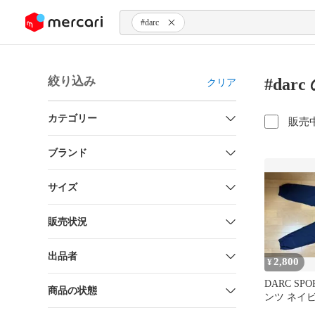
ンツにスキップ
#darc
絞り込み
#dar
クリア
カテゴリー
販売
ブランド
サイズ
販売状況
出品者
2,800
¥
DARC SP
商品の状態
ンツ ネイ