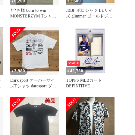
6,200
1,680
¥
¥
だ*ち様 born to win
JBBF ポロシャツ LLサイ
MONSTERZYM Tシャツ
ズ glimmer ゴールドジム
サイズ1
NIKE ナイキ
5%OFF
3,980
42,750
¥
¥
ー
Dark sport オーバーサイ
TOPPS MLBカード
ン
ズTシャツ darcsport ダル
DEFINITIVE
レ
クスポーツ
COLLECTION NOLAN
RYAN HOUSTON
ASTROS /30 #DARC-NR
送料無料 中古 IT1