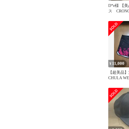
D*e様 【
ス CRON
11,000
¥
【超美品】
CHULA W
ンツ サイズ