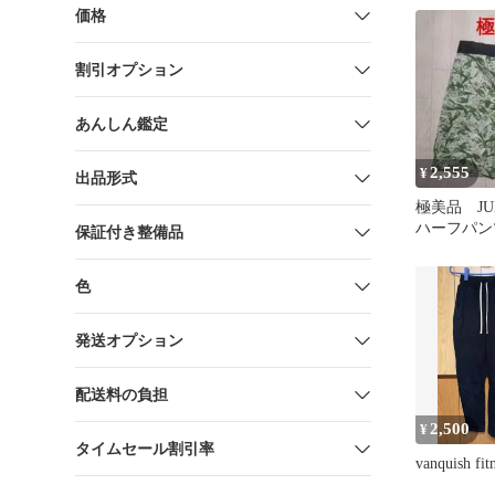
価格
割引オプション
あんしん鑑定
2,555
¥
出品形式
極美品 JU
ハーフパン
保証付き整備品
パンツ 総
色
発送オプション
配送料の負担
2,500
¥
タイムセール割引率
vanquish f