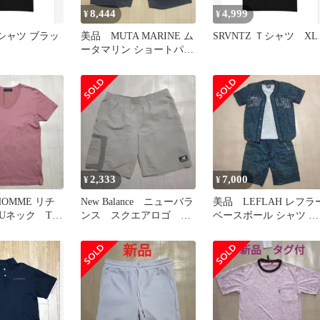
8,444
4,999
¥
¥
 Tシャツ ブラッ
美品 MUTA MARINE ム
SRVNTZ Ｔシャツ XL
ータマリン ショートパン
ツ ハーフパンツ
2,333
7,000
¥
¥
 HOMME リチ
New Balance ニューバラ
美品 LEFLAH レフラ
Uネック Tシ
ンス スクエアロゴ ハ
ベースボール シャツ セ
 日本製
ーフパンツ カーゴパン
ットアップ タイガー
ツ
モ