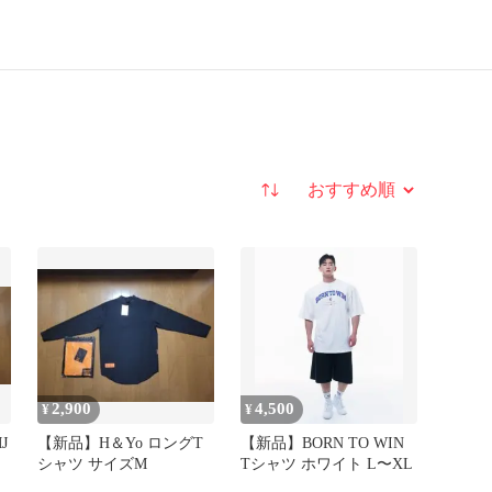
並び替え
2,900
4,500
¥
¥
J
【新品】H＆Yo ロングT
【新品】BORN TO WIN
シャツ サイズM
Tシャツ ホワイト L〜XL