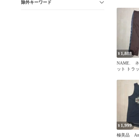
除外キーワード
1,888
¥
NAME. 
ット トラ
ャージパン
1,999
¥
極美品 Am