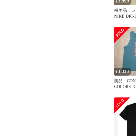
3,999
¥
極美品 レア
NIKE DRI
プ 希少 
1,333
¥
美品 CON
COLORS
ノースリー