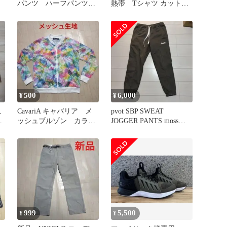
パンツ ハーフパンツ
熱帯 Tシャツ カットソ
バンダナ レア
ー 日本製
500
6,000
¥
¥
ュ
CavariA キャバリア メ
pvot SBP SWEAT
ー
ッシュブルゾン カラフ
JOGGER PANTS moss
ル 春夏 トロピカル
olive
999
5,500
¥
¥