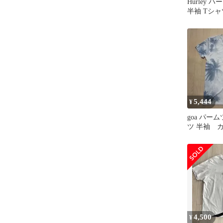
Hurley 
半袖 Tシ
ハイビスカ
5,444
¥
goa パー
ツ 半袖 
シの木 南
本製
4,500
¥