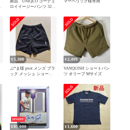
ル
新品 UNIQLO コーデュ
マーベリック様専用
ロイイージーパンツ 327-
073629
5,300
2,499
¥
¥
ぷ*ま様 pvot メンズ ブラ
VANQUISH ショートパン
ック メッシュ ショート
ツ オリーブ Mサイズ
パンツ
10%OFF
81,000
1,600
¥
¥