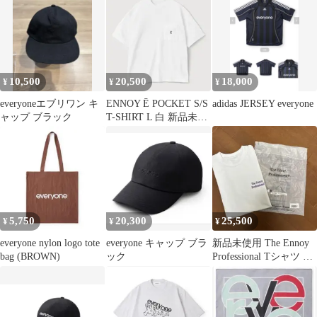
Tシャツ
10,500
20,500
18,000
¥
¥
¥
everyoneエブリワン キ
ENNOY Ē POCKET S/S
adidas JERSEY everyone
ャップ ブラック
T-SHIRT L 白 新品未開
封
5,750
20,300
25,500
¥
¥
¥
everyone nylon logo tote
everyone キャップ ブラ
新品未使用 The Ennoy
bag (BROWN)
ック
Professional Tシャツ M
サイズ