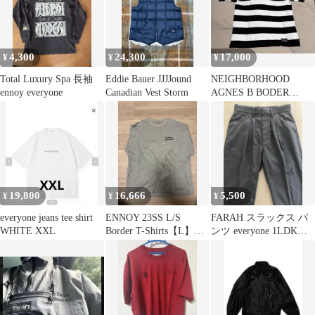
4,300
24,300
17,000
¥
¥
¥
Total Luxury Spa 長袖
Eddie Bauer JJJJound
NEIGHBORHOOD
ennoy everyone
Canadian Vest Storm
AGNES B BODER
CREWNECK SS
19,800
16,666
5,500
¥
¥
¥
everyone jeans tee shirt
ENNOY 23SS L/S
FARAH スラックス パ
WHITE XXL
Border T-Shirts【L】ロ
ンツ everyone 1LDK
ンT
COMOLI