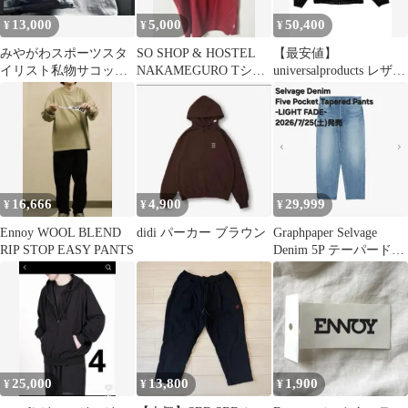
13,000
5,000
50,400
¥
¥
¥
みやがわスポーツスタ
SO SHOP & HOSTEL
【最安値】
イリスト私物サコッシ
NAKAMEGURO Tシャ
universalproducts レザー
ュコウイチロウ
ツ
ブルゾン 26ss
16,666
4,900
29,999
¥
¥
¥
Ennoy WOOL BLEND
didi パーカー ブラウン
Graphpaper Selvage
RIP STOP EASY PANTS
Denim 5P テーパードパ
ンツ デニム
25,000
13,800
1,900
¥
¥
¥