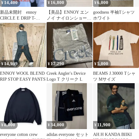
14,400
16,800
6,000
¥
¥
¥
新品未開封 ennoy
【美品】ENNOY エン
goodness 半袖Tシャツ
CIRCLE E DRIP T-
ノイ ナイロンショーツ
ホワイト
SHIRT
ブラック L SS23 完売品
14,999
17,290
5,000
¥
¥
¥
ENNOY WOOL BLEND
Creek Angler's Device
BEAMS J.30000 Tシャ
RIP STOP EASY PANTS
Logo T クリーク L
ツ Mサイズ
8,000
34,000
11,900
¥
¥
¥
everyone cotton crew
adidas everyone セット
AH.H KANDA BIIKI