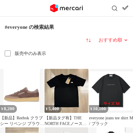
#everyone の検索結果
並び替え
販売中のみ表示
8,200
5,400
10,100
¥
¥
¥
【新品】Reebok クラブ
【新品タグ有】THE
everyone jeans tee shirt M
シー リベンジ ブラウン
NORTH FACEノースフ
/ ブラック
28cm
ェイス メランジクルー