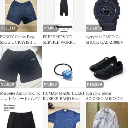
11,111
9,000
25,000
¥
¥
¥
ENNOY Cotton Easy
FRESHSERVICE
eyeryone×CASIO G-
Shorts L GRAYISH
SERVICE WORK
SHOCK GAE-2100EV
NAVY
CHINO PANTS XL
7,000
4,000
16,999
¥
¥
¥
Mercedes Anchor inc. ス
HUMAN MADE HEART
everyone adidas
エットショートパンツ
RUBBER BAND Blue ヘ
ADIZERO ADIOS OG
アゴム
25.5cm