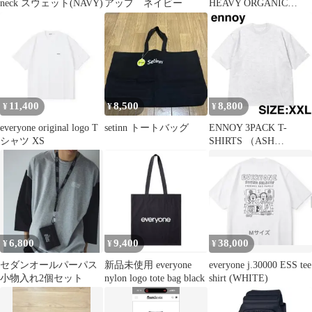
neck スウェット(NAVY)
アップ ネイビー
HEAVY ORGANIC
PRINTED T
11,400
8,500
8,800
¥
¥
¥
everyone original logo T
setinn トートバッグ
ENNOY 3PACK T-
シャツ XS
SHIRTS （ASH
GRAY）バラ売り
6,800
9,400
38,000
¥
¥
¥
セダンオールパーパス
新品未使用 everyone
everyone j.30000 ESS tee
小物入れ2個セット
nylon logo tote bag black
shirt (WHITE)