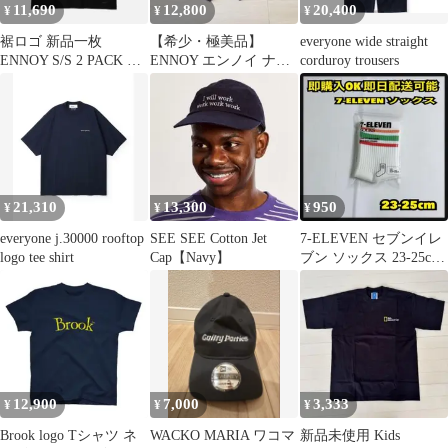
11,690
12,800
20,400
¥
¥
¥
裾ロゴ 新品一枚
【希少・極美品】
everyone wide straight
ENNOY S/S 2 PACK T-
ENNOY エンノイ ナイ
corduroy trousers
SHIRT BLACK
ロンショーツ Lサイズ
入手困難
21,310
13,300
950
¥
¥
¥
everyone j.30000 rooftop
SEE SEE Cotton Jet
7-ELEVEN セブンイレ
logo tee shirt
Cap【Navy】
ブン ソックス 23-25cm
靴下 入手困難
12,900
7,000
3,333
¥
¥
¥
Brook logo Tシャツ ネ
WACKO MARIA ワコマ
新品未使用 Kids