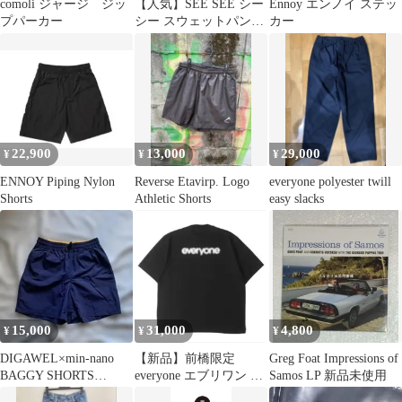
comoli ジャージ ジッ
【人気】SEE SEE シー
Ennoy エンノイ ステッ
プパーカー
シー スウェットパンツ
カー
ブラック Lサイズ 刺繍
ロゴ
22,900
13,000
29,000
¥
¥
¥
ENNOY Piping Nylon
Reverse Etavirp. Logo
everyone polyester twill
Shorts
Athletic Shorts
easy slacks
15,000
31,000
4,800
¥
¥
¥
DIGAWEL×min-nano
【新品】前橋限定
Greg Foat Impressions of
BAGGY SHORTS
everyone エブリワン ぼ
Samos LP 新品未使用
2021Ver.
かしロゴ Tシャツ Lサ