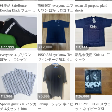
極美品 SafeHouse
前橋限定 everyone エブ
sedan all purpose plaid
Bootleg Black フェード
リワン ぼかしロゴ Tシ
shorts
加工キャップ 黒
ャツ Lサイズ
22,999
12,000
3,333
¥
¥
¥
everyone エブリワン
19SO AM eye know Tee
新品未使用 Kids ロゴT
ぼかし Tシャツ
ヴィンテージ加工 タグ
シャツ
付き
1,900
5,000
26,000
¥
¥
¥
Special guest k.k. ハンカ
Etavirp Tシャツ ネイビ
POPEYE LOGO スウェ
チ 4枚セット bim
ー
ット ネイビー XXL マ