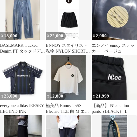
イズ
13,000
22,000
2,980
¥
¥
¥
BASEMARK Tucked
ENNOY スタイリスト
エンノイ ennoy ステッ
Denim PT タックドデニ
私物 NYLON SHORTS
カー ベージュ
ム
ブラック M
23,000
12,800
21,999
¥
¥
¥
everyone adidas JERSEY
極美品 Ennoy 25SS
【新品】 N!ce chino
LEGEND INK
Electric TEE 白 M エン
pants（BLACK） L
ノイ 即完売