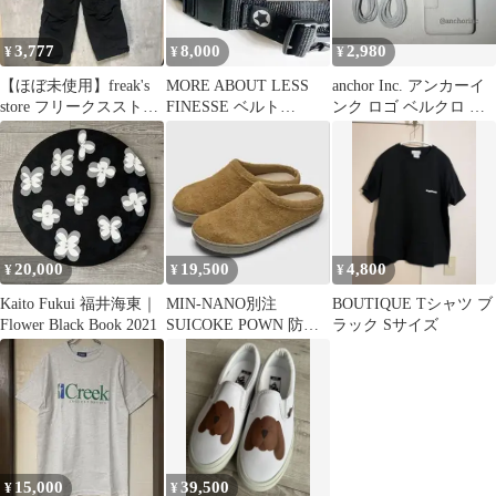
3,777
8,000
2,980
¥
¥
¥
【ほぼ未使用】freak's
MORE ABOUT LESS
anchor Inc. アンカーイ
store フリークスストア
FINESSE ベルト
ンク ロゴ ベルクロ テ
ナイロンワイドパンツ
goodenough 貴重
ープ
20,000
19,500
4,800
¥
¥
¥
Kaito Fukui 福井海東｜
MIN-NANO別注
BOUTIQUE Tシャツ ブ
Flower Black Book 2021
SUICOKE POWN 防水
ラック Sサイズ
透湿
15,000
39,500
¥
¥