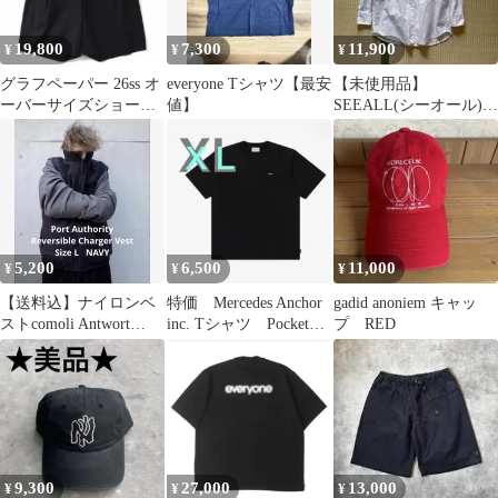
19,800
7,300
11,900
¥
¥
¥
グラフペーパー 26ss オ
everyone Tシャツ【最安
【未使用品】
ーバーサイズショーツ
値】
SEEALL(シーオール)オ
ブラック 1
ーバーミリタリーシャ
ツ
5,200
6,500
11,000
¥
¥
¥
【送料込】ナイロンベ
特価 Mercedes Anchor
gadid anoniem キャッ
ストcomoli Antwort
inc. Tシャツ Pocket
プ RED
everyone エンノイ
logo
9,300
27,000
13,000
¥
¥
¥