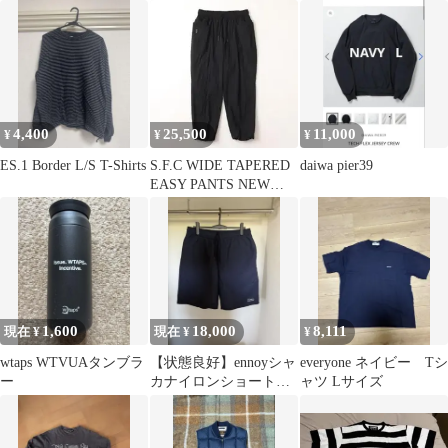
punpee
ガジンハウス博限定カ
ラー
4,400
25,500
11,000
¥
¥
¥
ES.1 Border L/S T-Shirts
S.F.C WIDE TAPERED
daiwa pier39
EASY PANTS NEW
CRISPY
1,600
18,000
8,111
現在 ¥
現在 ¥
¥
wtaps WTVUAタンブラ
【状態良好】ennoyシャ
everyone ネイビー Tシ
ー
カナイロンショートパ
ャツ Lサイズ
ンツ ネイビー XL 25ss