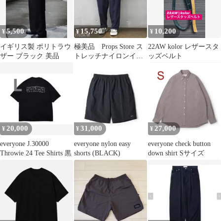
5,500
15,750
10,200
¥
¥
¥
イギリス製 ポリトラウ
極美品 Props Store ス
22AW kolor レザースタ
ザー ブラック 美品
トレッチナイロンイー
ッズベルト
ジートラウザー 21SS
20,000
31,000
27,000
¥
¥
¥
everyone J.30000
everyone nylon easy
everyone check button
Throwie 24 Tee Shirts 黒
shorts (BLACK)
down shirt Sサイズ