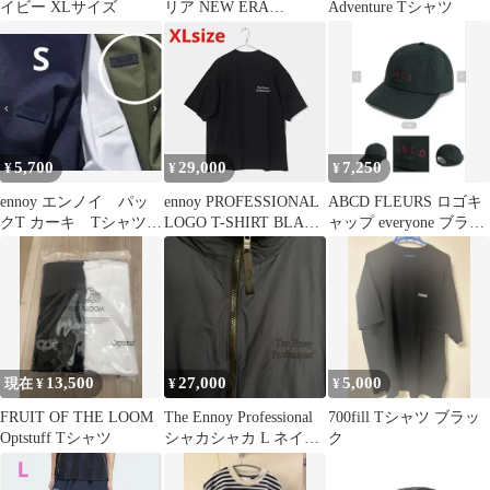
イビー XLサイズ
リア NEW ERA
Adventure Tシャツ
9TWENTY ニューエラ
5,700
29,000
7,250
¥
¥
¥
ennoy エンノイ パッ
ennoy PROFESSIONAL
ABCD FLEURS ロゴキ
クT カーキ Tシャツ
LOGO T-SHIRT BLACK
ャップ everyone ブラッ
S
XL
ク新品
13,500
27,000
5,000
現在 ¥
¥
¥
FRUIT OF THE LOOM
The Ennoy Professional
700fill Tシャツ ブラッ
Optstuff Tシャツ
シャカシャカ L ネイビ
ク
ー