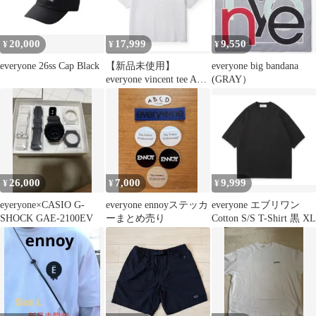
20,000
17,999
9,550
¥
¥
¥
everyone 26ss Cap Black
【新品未使用】
everyone big bandana
everyone vincent tee ASH
(GRAY）
XLサイズ
26,000
7,000
9,999
¥
¥
¥
eyeryone×CASIO G-
everyone ennoyステッカ
everyone エブリワン
SHOCK GAE-2100EV
ーまとめ売り
Cotton S/S T-Shirt 黒 XL