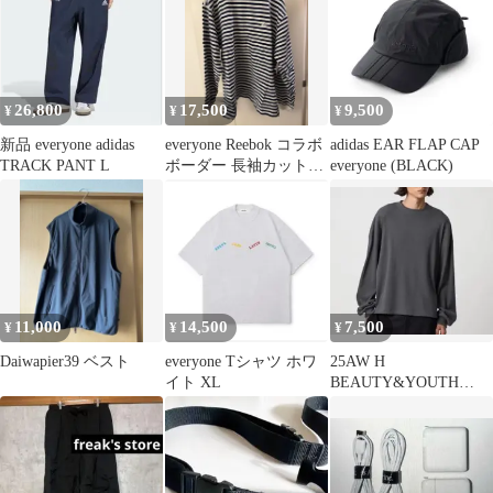
26,800
17,500
9,500
¥
¥
¥
新品 everyone adidas
everyone Reebok コラボ
adidas EAR FLAP CAP
TRACK PANT L
ボーダー 長袖カットソ
everyone (BLACK)
ー XL
11,000
14,500
7,500
¥
¥
¥
Daiwapier39 ベスト
everyone Tシャツ ホワ
25AW H
イト XL
BEAUTY&YOUTH
SUVIN MIX テレコクル
ーネック