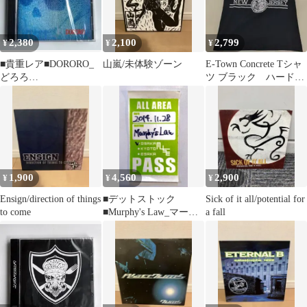
2,380
2,100
2,799
¥
¥
¥
■貴重レア■DORORO_
山嵐/未体験ゾーン
E-Town Concrete Tシャ
どろろ
ツ ブラック ハードコ
_S.H.I_ZOUO_CD_新品
ア NYHC
未開封
1,900
4,560
2,900
¥
¥
¥
Ensign/direction of things
■デットストック
Sick of it all/potential for
to come
■Murphy's Law_マーフ
a fall
ィズロウ_2014年物_新
品