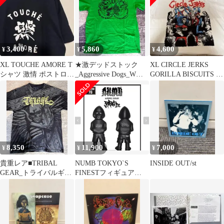
3,400
5,860
4,600
¥
¥
¥
XL TOUCHE AMORE T
★激デッドストック
XL CIRCLE JERKS
シャツ 激情 ポストロッ
_Aggressive Dogs_Wネ
GORILLA BISCUITS ツ
ク
ーム_L_新品 未使用
アーTシャツ
8,350
11,900
7,000
¥
¥
¥
貴重レア■TRIBAL
NUMB TOKYO`S
INSIDE OUT/st
GEAR_トライバルギア
FINESTフィギュア
_Lサイズ_全面プリン
nyhc hard core
トT_中古