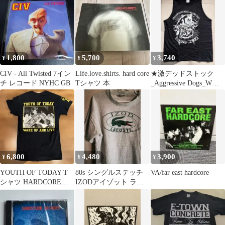
1,800
5,700
3,740
¥
¥
¥
CIV - All Twisted 7イン
Life.love.shirts. hard core
★激デッドストック
チ レコード NYHC GB
Tシャツ 本
_Aggressive Dogs_Wネ
ーム_L_新品 未使用
6,800
4,480
3,900
¥
¥
¥
YOUTH OF TODAY T
80s シングルステッチ
VA/far east hardcore
シャツ HARDCORE
IZODアイゾット ラコ
NYHC
ステ Tシャツ
LACOSTE