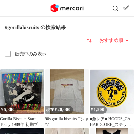
#gorillabiscuits の検索結果
並び替え
販売中のみ表示
5,800
20,000
1,500
¥
現在 ¥
¥
Gorilla Biscuits Start
90s gorilla biscuits Tシャ
■激レア■ HOODS_CA
Today 1989年 初期プレ
ツ
HARDCORE_ステッカ
ス
ー _1枚_新品 未使用