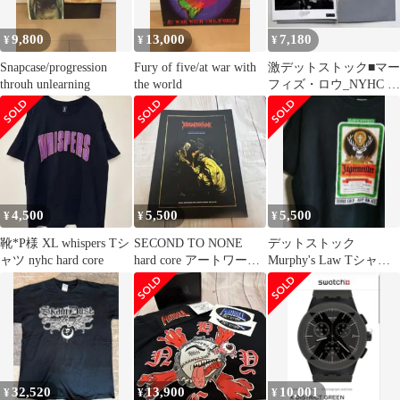
9,800
13,000
7,180
¥
¥
¥
Snapcase/progression
Fury of five/at war with
激デットストック■マー
throuh unlearning
the world
フィズ・ロウ_NYHC 写
真&プロフィール資料_
新品非売品
4,500
5,500
5,500
¥
¥
¥
靴*P様 XL whispers Tシ
SECOND TO NONE
デットストック
ャツ nyhc hard core
hard core アートワーク
Murphy's Law Tシャツ
ブック
イエーガーマイスター
32,520
13,900
10,001
¥
¥
¥