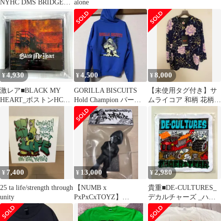
NYHC DMS BRIDGE
alone
NINE
4,930
4,500
8,000
¥
¥
¥
激レア■BLACK MY
GORILLA BISCUITS
【未使用タグ付き】サ
HEART_ボストンHC_
Hold Champion パーカ
ムライコア 和柄 花柄
ストレートエッジCD_
ー S
鯉口シャツ 7分袖 羽
中古
織り
7,400
13,000
2,980
¥
¥
¥
25 ta life/strength through
【NUMB x
貴重■DE-CULTURES_
unity
PxPxCxTOYZ】
デカルチャーズ _ハー
"HAZEMAN" ソフビ
ドコア_タオル_新品 未
BONEZ
開封