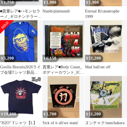
1,750
1,900
1,900
¥
¥
¥
■貴重レア■ハモンセラ
Numb/platinumb
Eternal B/catastrophe
ーノ_ギロチンテラー_
1999
ハードコア_新品 未開
封
5,200
6,150
11,200
¥
¥
¥
Gorilla Biscuits2026ライ
貴重レア■Body Count_
Mad ball/set off
ブ会場Tシャツ新品未
ボディーカウント_ICE-
使用L
T_CD_新品非売品
19,800
1,700
11,200
¥
¥
¥
“H2O” Tシャツ【L】
Sick of it all/we stand
ヌンチャク/nunchakura