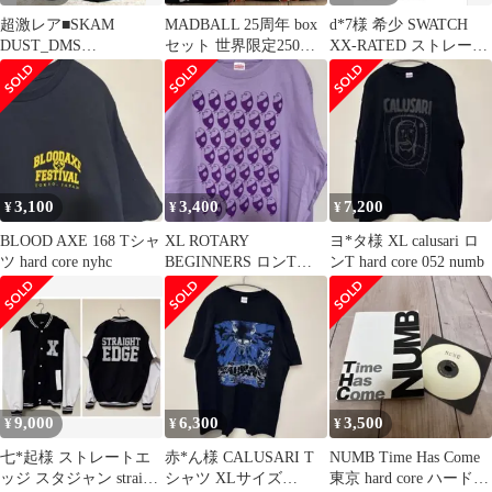
超激レア■SKAM
MADBALL 25周年 box
d*7様 希少 SWATCH
DUST_DMS
セット 世界限定250セ
XX-RATED ストレート
CREW_NYHC_限定Tシ
ット nyh Tシャツ
エッジ Xウォッチ ハ
ャツ_新古
3,100
3,400
7,200
¥
¥
¥
BLOOD AXE 168 Tシャ
XL ROTARY
ヨ*タ様 XL calusari ロ
ツ hard core nyhc
BEGINNERS ロンT
ンT hard core 052 numb
punk order 豊田
9,000
6,300
3,500
¥
¥
¥
七*起様 ストレートエ
赤*ん様 CALUSARI T
NUMB Time Has Come
ッジ スタジャン straight
シャツ XLサイズ
東京 hard core ハードコ