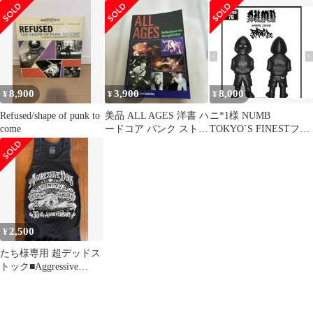
edge ハードコア
jukeboxxx recor
ア
8,900
3,900
8,000
¥
¥
¥
Refused/shape of punk to
美品 ALL AGES 洋書 ハ
ニ*1様 NUMB
come
ードコア パンク ストレ
TOKYO`S FINESTフィ
ートエッジ 写真集 希少
ギュア nyhc hard
2,500
¥
たち様専用 超デッドス
トック■Aggressive
Dogs_タンクトップ_新
品