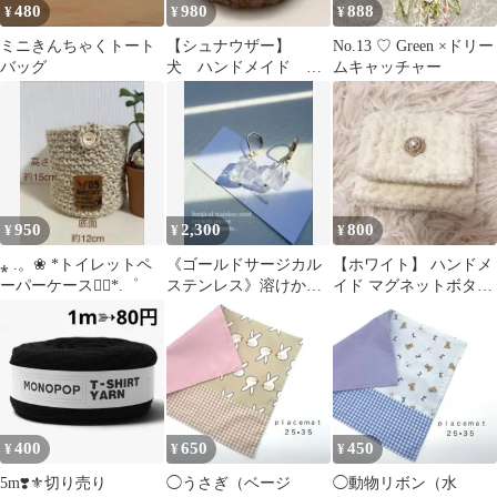
480
980
888
¥
¥
¥
ミニきんちゃくトート
【シュナウザー】
No.13 ♡ Green ×ドリー
バッグ
犬 ハンドメイド ピ
ムキャッチャー
アス 樹脂粘土 うち
の子 ふりむき
950
2,300
800
¥
¥
¥
⁎ .。❀ *トイレットペ
《ゴールドサージカル
【ホワイト】 ハンドメ
ーパーケース❁⃘*.゜
ステンレス》溶けかけ
イド マグネットボタン
の氷の様に美しい一粒
ポーチ パール調ビジュ
crystalピアス
ー付き
400
650
450
¥
¥
¥
5m❣️⚜️切り売り
◯うさぎ（ベージ
◯動物リボン（水