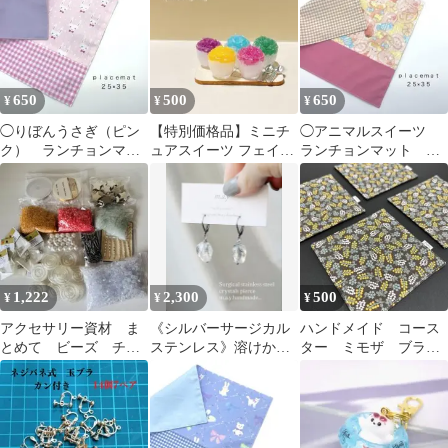
650
500
650
¥
¥
¥
◯りぼんうさぎ（ピン
【特別価格品】ミニチ
◯アニマルスイーツ
ク） ランチョンマッ
ュアスイーツ フェイク
ランチョンマット 縦
ト 縦２５×横３５ 幼
フード ハンドメイド か
２５×横３５ 幼稚園
稚園 入園準備
き氷【147】
入園準備
1,222
2,300
500
¥
¥
¥
アクセサリー資材 ま
《シルバーサージカル
ハンドメイド コース
とめて ビーズ チャ
ステンレス》溶けかけ
ター ミモザ ブラウ
ーム カレット
の氷の様に美しい一粒
ン⑤ ４枚セット
crystalピアス