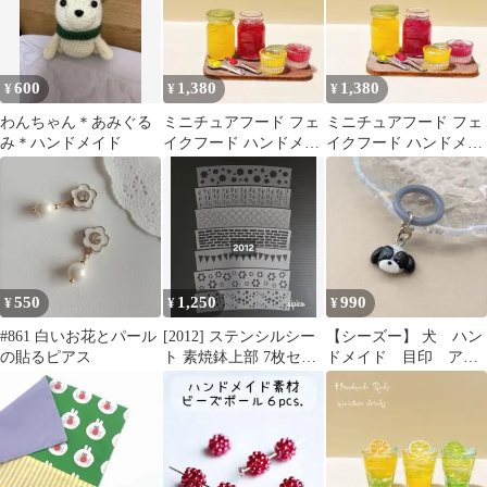
600
1,380
1,380
¥
¥
¥
わんちゃん＊あみぐる
ミニチュアフード フェ
ミニチュアフード フェ
み＊ハンドメイド
イクフード ハンドメイ
イクフード ハンドメイ
ド ジャムセット
ド ジャムセット
【138】
【129】
550
1,250
990
¥
¥
¥
#861 白いお花とパール
[2012] ステンシルシー
【シーズー】 犬 ハン
の貼るピアス
ト 素焼鉢上部 7枚セッ
ドメイド 目印 アク
ト
セサリー めじるし
うちの子