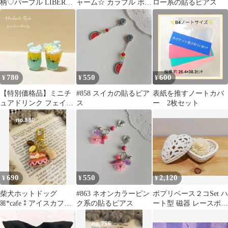
柄♡パープル LIBERTY
ャーム☆ カラフル ポッ
ロー系の貼るピアス
生地
プ キーホルダー ハンド
メイド
780
550
600
¥
¥
¥
【特別価格品】ミニチ
#858 スイカの貼るピア
表紙を推すノートカバ
ュアドリンク フェイク
ス
ー 2枚セット
フード ハンドメイド
【110】
690
550
2,120
¥
¥
¥
柴犬ホットドッグ
#863 ネオンカラーピン
ポプリベース２コSet ハ
ꕤ*cafe⁑アイスカフェ
ク系の貼るピアス
ート型 磁器 レースポッ
オレコーヒー⁑ミニチ
ト アロマ フレグランス
ャームキーホルダー
a