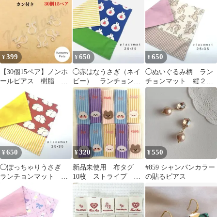
イド
稚園 入園準備
ツ
399
650
650
¥
¥
¥
【30個15ペア】ノンホ
◯赤はなうさぎ（ネイ
◯ぬいぐるみ柄 ラン
ールピアス 樹脂 石
ビー） ランチョンマ
チョンマット 縦２５×
座 カン付き クリ
ット 縦２５×横３５
横３５ 幼稚園 入園
ア ノンホール
幼稚園 入園準備
準備
650
320
550
¥
¥
¥
◯ぽっちゃりうさぎ
新品未使用 布タグ
#859 シャンパンカラー
ランチョンマット 縦
10枚 ストライプ ア
の貼るピアス
２５×横３５ 幼稚園
ニマルフェイス パス
入園準備
テル