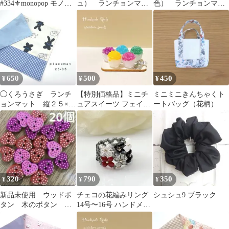
#334⚜️monopop モノポ
ュ） ランチョンマッ
色） ランチョンマッ
ップ ブラック
ト 縦２５×横３５ 幼
ト 縦２５×横３５ 幼
稚園 入園準備
稚園 入園準備
650
500
450
¥
¥
¥
◯くろうさぎ ランチ
【特別価格品】ミニチ
ミニミニきんちゃくト
ョンマット 縦２５×横
ュアスイーツ フェイク
ートバッグ（花柄）
３５ 幼稚園 入園準
フード ハンドメイド か
備 韓国生地
き氷【190】
320
790
350
¥
¥
¥
新品未使用 ウッドボ
チェコの花編みリング
シュシュ9 ブラック
タン 木のボタン ド
14号〜16号 ハンドメイ
ットハート 20個
ド ビーズリング