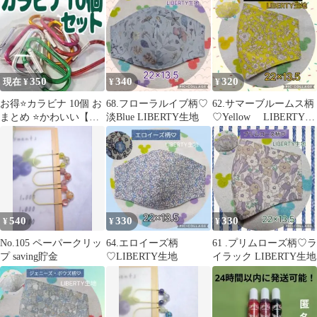
350
340
320
現在 ¥
¥
¥
お得⭐カラビナ 10個 お
68.フローラルイブ柄♡
62.サマーブルームス柄
まとめ ⭐かわいい【新
淡Blue LIBERTY生地
♡Yellow LIBERTY生
品】キーホルダー
地
540
330
330
¥
¥
¥
No.105 ペーパークリッ
64.エロイーズ柄
61 .プリムローズ柄♡ラ
プ saving貯金
♡LIBERTY生地
イラック LIBERTY生地