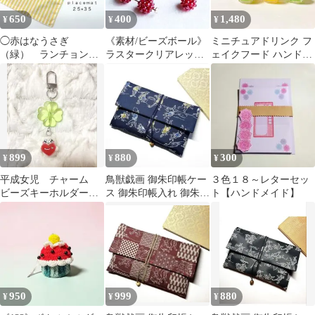
650
400
1,480
¥
¥
¥
◯赤はなうさぎ
《素材/ビーズボール》
ミニチュアドリンク フ
（緑） ランチョンマ
ラスタークリアレッド
ェイクフード ハンドメ
ット 縦２５×横３５
8mm【６個】 手芸パー
イド 【104】
幼稚園 入園準備
ツ
899
880
300
¥
¥
¥
平成女児 チャーム
鳥獣戯画 御朱印帳ケー
３色１８～レターセッ
ビーズキーホルダー
ス 御朱印帳入れ 御朱印
ト【ハンドメイド】
コレクトブック 天使
帳カバー 御朱印帳袋 和
界隈 目印
柄 兎 蛙
950
999
880
¥
¥
¥