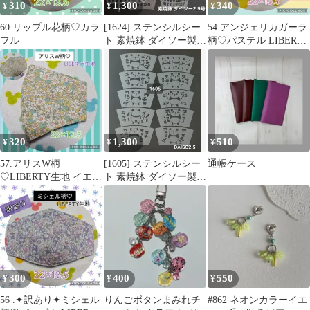
310
1,300
340
¥
¥
¥
60.リップル花柄♡カラ
[1624] ステンシルシー
54.アンジェリカガーラ
フル
ト 素焼鉢 ダイソー製
柄♡パステル LIBERTY
2.5号鉢 10枚セット
生地
320
1,300
510
¥
¥
¥
57.アリスW柄
[1605] ステンシルシー
通帳ケース
♡LIBERTY生地 イエロ
ト 素焼鉢 ダイソー製
ー系
2.5号鉢 10枚セット
300
400
550
¥
¥
¥
56 .✦訳あり✦ミシェル
りんごボタンまみれチ
#862 ネオンカラーイエ