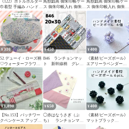
《122》ボトルホルダー
鳥獣戯画 御朱印帳ケー
鳥獣戯画 御朱印帳ケー
巾着型 手編み ハンドメ
ス 御朱印帳入れ 御朱印
ス 御朱印帳入れ 御朱印
イド
帳袋 御朱印帳カバー 兎
帳袋 御朱印帳カバー 和
蛙 和柄
柄 和小物
310
450
400
¥
¥
¥
52.デューイ・ローズ柄
B46 ランチョンマッ
《素材/ビーズボール》
♡ウォーターフラワ
ト 新幹線柄 グレ
エアリーラベンダー
ー LIBERTY生地
ー 黒星柄 給食 ナ
7mm【4個】手芸パー
フキン ハンドメイド
ツ ハンドメイド
1,890
650
400
¥
¥
¥
【No.153】パッチワー
◯赤はなうさぎ（ぷ
《素材/ビーズボール》
クペンケース アップル
ち） ランチョンマッ
マットブラック
カラー 編み物 ハンドメ
ト 縦２５×横３５ 幼
8mm【６個】 手芸パー