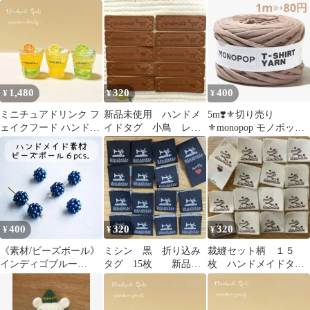
穴あり 12枚 合皮タ
チャームセット
ザー風 丸角
グ
1,480
320
400
¥
¥
¥
ミニチュアドリンク フ
新品未使用 ハンドメ
5m❣️⚜️切り売り
ェイクフード ハンドメ
イドタグ 小鳥 レザ
⚜️monopop モノポップ
イド 【107】
ー風 ブラウン 10個
ドッグウッド
400
320
320
¥
¥
¥
《素材/ビーズボール》
ミシン 黒 折り込み
裁縫セット柄 １５
インディゴブルー
タグ 15枚 新品未
枚 ハンドメイドタ
8mm【６個】 チェコビ
使用
グ 生成り 折り込み
ーズハンドメイド
タグ