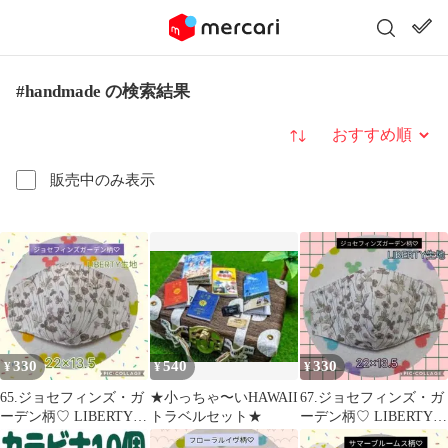
#handmade の検索結果
並び替え
販売中のみ表示
330
540
330
¥
¥
¥
65.ジョセフィンズ・ガ
★小っちゃ〜いHAWAII
67.ジョセフィンズ・ガ
ーデン柄♡ LIBERTY生
トラベルセット★
ーデン柄♡ LIBERTY生
地
地