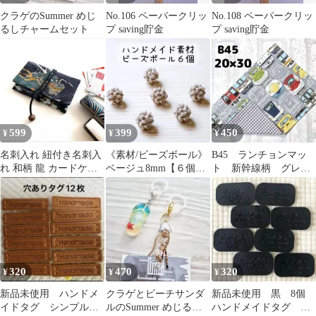
クラゲのSummer めじ
No.106 ペーパークリッ
No.108 ペーパークリッ
るしチャームセット
プ saving貯金
プ saving貯金
599
399
450
¥
¥
¥
名刺入れ 紐付き名刺入
《素材/ビーズボール》
B45 ランチョンマッ
れ 和柄 龍 カードケー
ベージュ8mm【６個】
ト 新幹線柄 グレ
ス 印鑑ケース マルチケ
手芸パーツ
ー チェック 給食ナ
ース
フキン ハンドメイド
320
470
320
¥
¥
¥
新品未使用 ハンドメ
クラゲとビーチサンダ
新品未使用 黒 8個
イドタグ シンプル
ルのSummer めじるし
ハンドメイドタグ レ