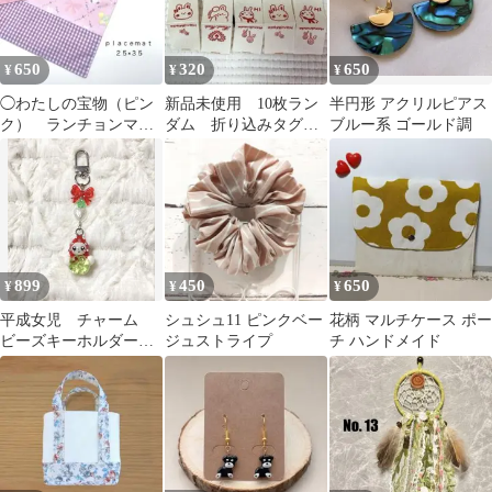
650
320
650
¥
¥
¥
◯わたしの宝物（ピン
新品未使用 10枚ラン
半円形 アクリルピアス
ク） ランチョンマッ
ダム 折り込みタグ
ブルー系 ゴールド調
ト 縦２５×横３５ 幼
布タグ 白地に赤うさ
稚園 入園準備
ぎ
899
450
650
¥
¥
¥
平成女児 チャーム
シュシュ11 ピンクベー
花柄 マルチケース ポー
ビーズキーホルダー
ジュストライプ
チ ハンドメイド
コレクトブック 天使
界隈