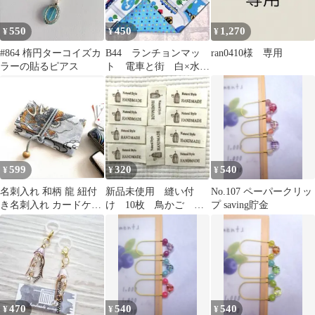
550
450
1,270
¥
¥
¥
#864 楕円ターコイズカ
B44 ランチョンマッ
ran0410様 専用
ラーの貼るピアス
ト 電車と街 白×水
色 星柄 給食 ナフ
キン ハンドメイド
599
320
540
¥
¥
¥
名刺入れ 和柄 龍 紐付
新品未使用 縫い付
No.107 ペーパークリッ
き名刺入れ カードケー
け 10枚 鳥かご ナ
プ saving貯金
ス 印鑑ケース マルチケ
チュラル 布タグ ハ
ース
ンドメイドタグ
470
540
540
¥
¥
¥