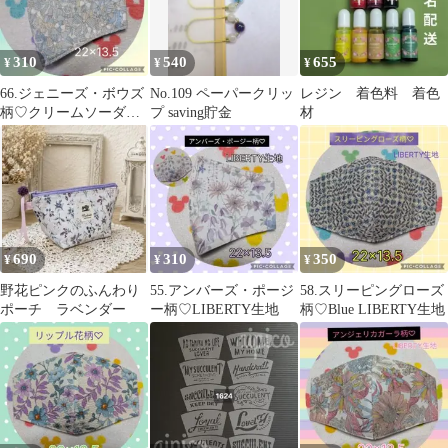
310
540
655
¥
¥
¥
66.ジェニーズ・ボウズ
No.109 ペーパークリッ
レジン 着色料 着色
柄♡クリームソーダ
プ saving貯金
材
LIBERTY生地
690
310
350
¥
¥
¥
野花ピンクのふんわり
55.アンバーズ・ポージ
58.スリーピングローズ
ポーチ ラベンダー
ー柄♡LIBERTY生地
柄♡Blue LIBERTY生地