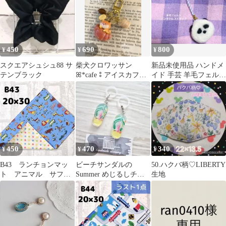
450
690
800
¥
¥
¥
スクエアシュシュ88 サ
柴犬クロワッサン
新品未使用品 ハンドメ
テンブラック
ꕤ*cafe⁑アイスカフェ
イド 手芸 羊毛フェルト
オレコーヒー⁑ミニチ
パンダ 動物 ぱんだ ス
ャームキーホルダー
トラップ
450
470
340
¥
¥
¥
B43 ランチョンマッ
ビーチサンダルの
50.ハクバ柄♡LIBERTY
ト アニマル サファ
Summer めじるしチャ
生地
リ カラフル ドッ
ームセット
ト ハンドメイド