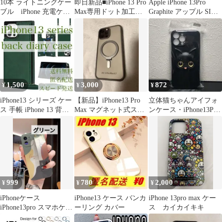
10本 ライトニングケー
即日新品■iPhone 13 Pro
Apple iPhone 13Pro
ブル iPhone 充電ケー
Max専用ドット加工ソ
Graphite アップル SIM
ブル 新品
フトカバーケース透明
フリー
1,500
3,000
872
¥
¥
¥
iPhone13 シリーズ ケー
【新品】iPhone13 Pro
立体猫ちゃんアイフォ
ス 手帳 iPhone 13 背面
Max マグネット式スタ
ンケース・iPhone13Pro
収納 緑
ンドケース
Max・イエロー,ブラッ
ク
999
780
2,000
¥
¥
¥
iPhoneケース
iPhone13 ケース バンカ
iPhone 13pro max ケー
iPhone13pro スマホケー
ーリング カバー
ス カイカイキキ
ス カバー カラフ