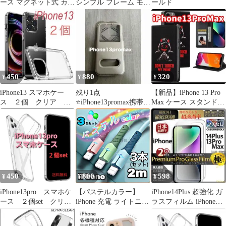
ース マグネット式 カー
シンプル フレーム モノ
ールド
ド収納
トーン 耐衝撃
450
880
320
¥
¥
¥
iPhone13 スマホケー
残り1点
【新品】iPhone 13 Pro
ス ２個 クリア シ
⭐️iPhone13promax携帯ス
Max ケース スタンド機
ンプル ソフト
マホ ケース 画面保護
能付 6.7インチ
ゴールド
450
800
598
¥
¥
¥
iPhone13pro スマホケ
【パステルカラー】
iPhone14Plus 超強化 ガ
ース ２個set クリア
iPhone 充電 ライトニン
ラスフィルム iPhone
ケース 透明 シンプ
グケーブル 急速充電 断
14Plus
ル 大特価
線防止 Lightning [最新