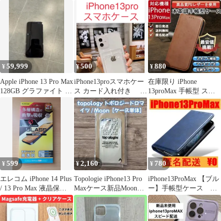
ス カバー カラフ
明ケース シンプル
056
ル 緑
59,999
500
880
¥
¥
¥
Apple iPhone 13 Pro Max
iPhone13proスマホケー
在庫限り iPhone
128GB グラファイト 本
ス カード入れ付き ホ
13proMax 手帳型 スマ
体
ワイト全透明 新品
ホケース レザー キャメ
ル
599
2,160
780
¥
¥
¥
エレコム iPhone 14 Plus
Topologie iPhone13 Pro
iPhone13ProMax 【ブル
/ 13 Pro Max 液晶保護
Maxケース新品Moonド
ー】手帳型ケース マ
ガラス
ロマイツ
グネット シンプルカ
バー