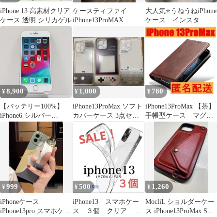
iPhone 13 高素材クリア
ケースティファイ
大人気⭐️うねうねiPhone
ケース 透明 シリカゲル
iPhone13ProMAX
ケース インスタ 韓
国 最新トレンド
12pro
8,900
1,000
780
¥
¥
¥
【バッテリー100%】
iPhone13ProMax ソフト
iPhone13ProMax 【茶】
iPhone6 シルバー
カバーケース 3点セッ
手帳型ケース マグネ
64GB!! 本体 動作良
ト
ット シンプルカバー
好 送料無料
999
500
1,260
¥
¥
¥
iPhoneケース
iPhone13 スマホケー
MocliL ショルダーケー
iPhone13pro スマホケー
ス ３個 クリア 透
ス iPhone13ProMax SC-