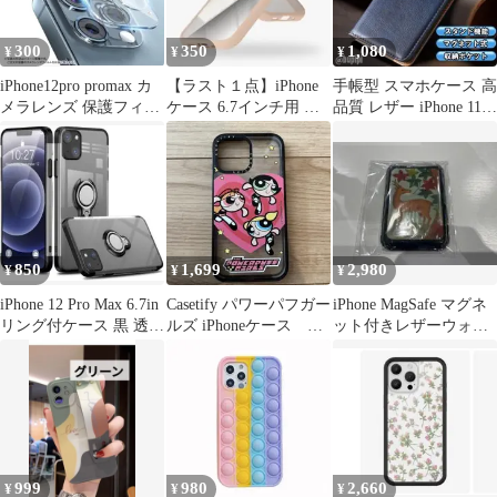
300
350
1,080
¥
¥
¥
iPhone12pro promax カ
【ラスト１点】iPhone
手帳型 スマホケース 高
メラレンズ 保護フィル
ケース 6.7インチ用 ベ
品質 レザー iPhone 11
ム ガラスフィルム
ージュ カスタマイズボ
ブルー カバー CKP
タン付
850
1,699
2,980
¥
¥
¥
iPhone 12 Pro Max 6.7in
Casetify パワーパフガー
iPhone MagSafe マグネ
リング付ケース 黒 透明
ルズ iPhoneケース
ット付きレザーウォレ
TPU
13promax
ットケース 花札 猪鹿蝶
999
980
2,660
¥
¥
¥