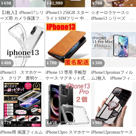
698
41,980
700
¥
¥
¥
【2枚入】iPhone17シリ
iPhone13 256GB スター
☆オーロラケース☆
ーズ用 カメラ保護フィ
ライトSIMフリー 中国
iPhone13 シリーズ ケ
ルム カメラカバー カメ
版
ース クリア パープル
ラ保護 レンズカバー レ
ンズ保護フィルム 3D
9Hガラス
400
780
300
¥
¥
¥
iPhone13 スマホケー
iPhone 13 専用 手帳型
iPhone13promaxフィル
ス クリア 透明ケー
ケース マグネット式 カ
ム2枚入 iPhoneフィル
ス シンプル
ード収納
ム
779
450
980
¥
¥
¥
iPhone用 保護フィルム
iPhone13pro スマホケー
iPhone12promaxケース