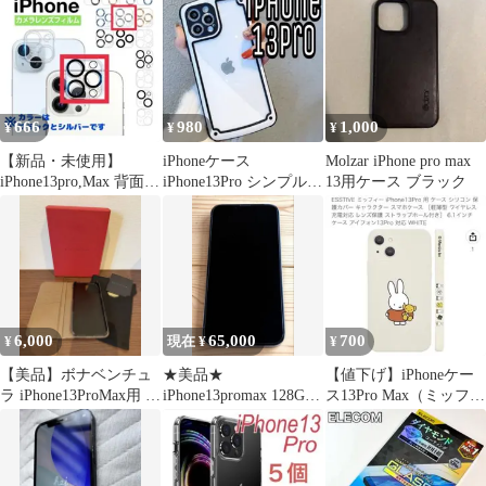
ル 緑
666
980
1,000
¥
¥
¥
【新品・未使用】
iPhoneケース
Molzar iPhone pro max
iPhone13pro,Max 背面カ
iPhone13Pro シンプル
13用ケース ブラック
メラ保護ガラス
フレーム モノトーン
6,000
65,000
700
¥
現在 ¥
¥
【美品】ボナベンチュ
★美品★
【値下げ】iPhoneケー
ラ iPhone13ProMax用 手
iPhone13promax 128GB
ス13Pro Max（ミッフィ
帳型ケース グレージュ
シエラブルー SIMフリ
ー）
ー