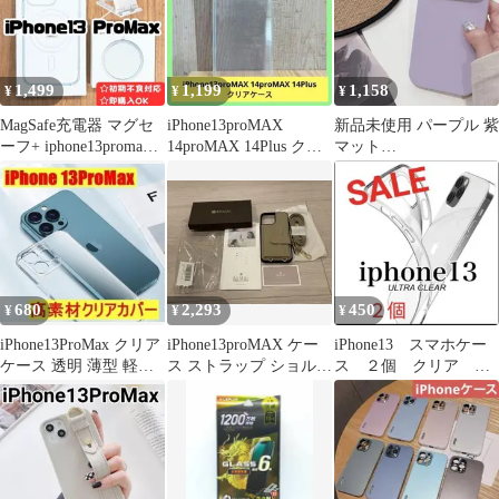
1,499
1,199
1,158
¥
¥
¥
MagSafe充電器 マグセ
iPhone13proMAX
新品未使用 パープル 紫
ーフ+ iphone13promax
14proMAX 14Plus クリ
マット
クリアケースh
アケース
iphone13proMAX ケー
ス
680
2,293
450
¥
¥
¥
iPhone13ProMax クリア
iPhone13proMAX ケー
iPhone13 スマホケー
ケース 透明 薄型 軽量
ス ストラップ ショルダ
ス ２個 クリア 透
シンプル
ー グレージュ
明ケース シンプル