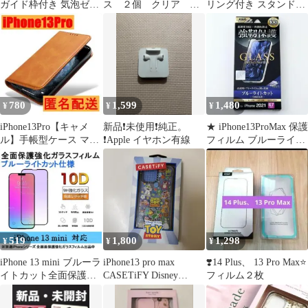
ガイド枠付き 気泡ゼロ
ス ２個 クリア シ
リング付き スタンド
簡単貼り付け
ンプル ソフト
クリアケース
780
1,599
1,480
¥
¥
¥
iPhone13Pro【キャメ
新品❗️未使用❗️純正。
★ iPhone13ProMax 保護
ル】手帳型ケース マグ
❗️Apple イヤホン有線
フィルム ブルーライト
ネット シンプルカバー
カット 防指紋
519
1,800
1,298
¥
¥
¥
iPhone 13 mini ブルーラ
iPhone13 pro max
❣️14 Plus、 13 Pro Max⭐️
イトカット全面保護強
CASETiFY Disney
フィルム２枚
化ガラスフィルム
PIXAR