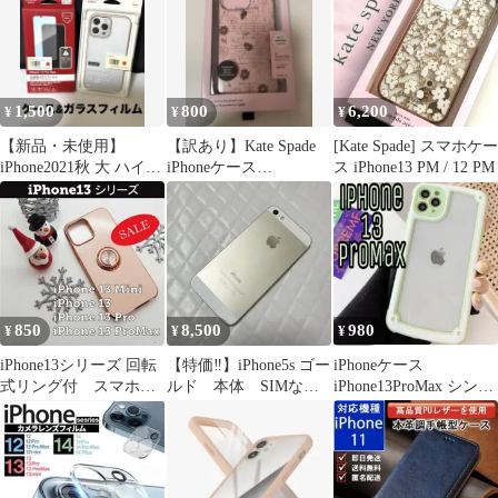
1,500
800
6,200
¥
¥
¥
【新品・未使用】
【訳あり】Kate Spade
[Kate Spade] スマホケー
iPhone2021秋 大 ハイブ
iPhoneケース
ス iPhone13 PM / 12 PM
リッドケース&ガラス
iPhone14ProMax
フィルム
850
8,500
980
¥
¥
¥
iPhone13シリーズ 回転
【特価‼︎】iPhone5s ゴー
iPhoneケース
式リング付 スマホケ
ルド 本体 SIMな
iPhone13ProMax シンプ
ース おしゃれピンク
し 中古
ル フレーム グリーン
ベージュ