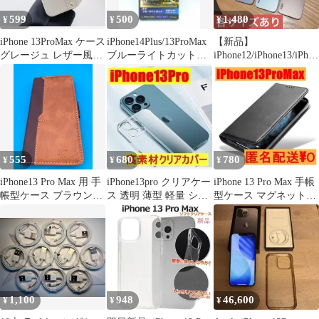
599
500
1,480
¥
¥
¥
iPhone 13ProMax ケース
iPhone14Plus/13ProMax
【新品】
グレージュ レザー風
ブルーライトカットガ
iPhone12/iPhone13/iPhon
ベルト 付き
ラスフィルム
e14ケース 他各サイズ
555
680
780
¥
¥
¥
iPhone13 Pro Max 用 手
iPhone13pro クリアケー
iPhone 13 Pro Max 手帳
帳型ケース ブラウン
ス 透明 薄型 軽量 シン
型ケース マグネット式
6.7インチ対応 カード収
プル
カード収納
納 マグネット式
1,100
948
46,600
¥
¥
¥