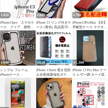
450
800
780
¥
¥
¥
iPhone13pro スマホケ
iPhone 13 リング付きケ
iPhone13ProMax 【赤】
ース クリア 透明ケ
ース (青色) 高品質TPU
手帳型ケース マグネッ
ース シンプル ２個
クリア
ト シンプルカバー
980
619
1,300
¥
¥
¥
シンプル フレーム
iPhone 13mini 覗き見防
iPhone 13 Pro Max ケー
iPhoneケース
止全面保護強化ガラス
ス レザー調 カード収納
iPhone13ProMax モノト
フィルム
ブラウン
ーン