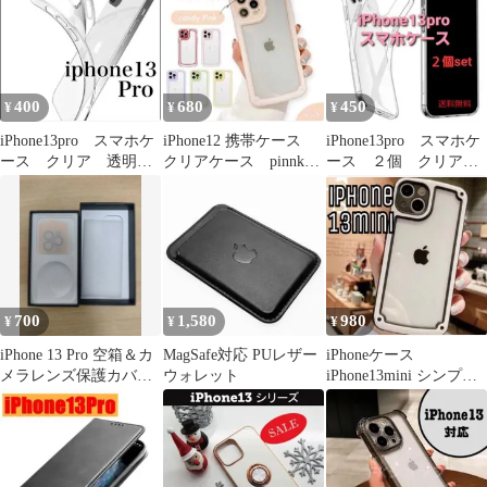
iOSアップデート/デー
タ転送対応]アイフォン
iPad AirPods 充電器 か
わいい オシャレ シリコ
ン材質]【2ｍ×3本】マ
400
680
450
¥
¥
¥
カロンカラー
iPhone13pro スマホケ
iPhone12 携帯ケース
iPhone13pro スマホケ
ース クリア 透明ケ
クリアケース pinnku
ース ２個 クリアケ
ース シンプル
ピンク ピンクケース
ース 透明 シンプル
700
1,580
980
¥
¥
¥
iPhone 13 Pro 空箱＆カ
MagSafe対応 PUレザー
iPhoneケース
メラレンズ保護カバー
ウォレット
iPhone13mini シンプル
3眼タイプ
フレーム モノトーン