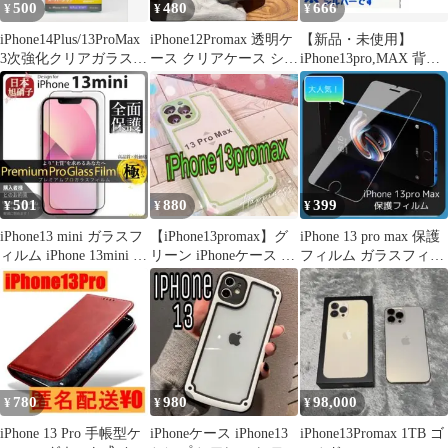
500
480
666
¥
¥
¥
iPhone14Plus/13ProMax
iPhone12Promax 透明ケ
【新品・未使用】
3次強化クリアガラスフ
ース クリアケース シン
iPhone13pro,MAX 背面
ィルム
プルケース 透黒明
カメラ保護ガラス 2枚
501
880
399
¥
¥
¥
iPhone13 mini ガラスフ
【iPhone13promax】グ
iPhone 13 pro max 保護
ィルム iPhone 13mini 旭
リーン iPhoneケース シ
フィルム ガラスフィル
硝子
ンプル フレーム
ム クリア 透明
780
980
98,000
¥
¥
¥
iPhone 13 Pro 手帳型ケ
iPhoneケース iPhone13
iPhone13Promax 1TB ゴ