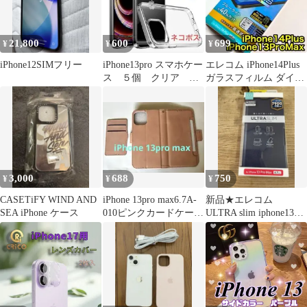
21,800
600
699
¥
¥
¥
iPhone12SIMフリー
iPhone13pro スマホケー
エレコム iPhone14Plus
ス ５個 クリア シ
ガラスフィルム ダイヤ
ンプル ソフト
モンドコーティング926
3,000
688
750
¥
¥
¥
CASETiFY WIND AND
iPhone 13pro max6.7A-
新品★エレコム
SEA iPhone ケース
010ピンクカードケース
ULTRA slim iphone13
付き未使用！
pro max ネイビー