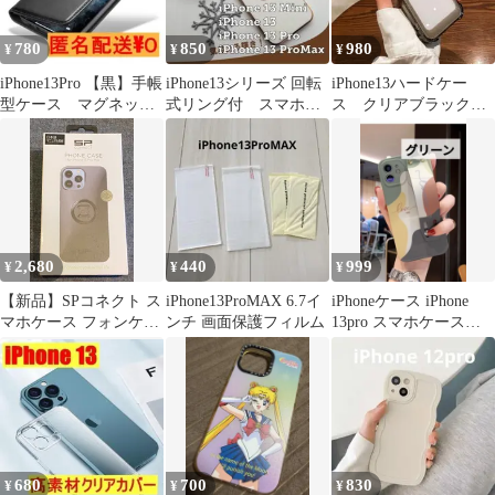
780
850
980
¥
¥
¥
iPhone13Pro 【黒】手帳
iPhone13シリーズ 回転
iPhone13ハードケー
型ケース マグネッ
式リング付 スマホケ
ス クリアブラック
ト シンプルカバー
ース 気品のホワイト
透明 耐衝撃 韓国
2,680
440
999
¥
¥
¥
【新品】SPコネクト ス
iPhone13ProMAX 6.7イ
iPhoneケース iPhone
マホケース フォンケー
ンチ 画面保護フィルム
13pro スマホケース
ス iPhone 13 Pro Max
カバー カラフル
28219 ブラック 55146
DAYTONA デイトナ
680
700
830
¥
¥
¥