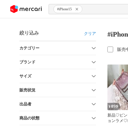
ンツにスキップ
#iPhone15
絞り込み
#iPh
クリア
カテゴリー
販売
ブランド
サイズ
販売状況
出品者
899
¥
新品♡ピン
商品の状態
ョンラメ♡iP
ードポケッ