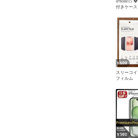
iPhone1
付きケース
600
¥
スリーコイ
フィルム
501
¥