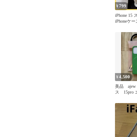
799
¥
iPhone 
iPhoneケ
ブ シルバ
4,500
¥
美品 ajew 
ス 15pr
リーン