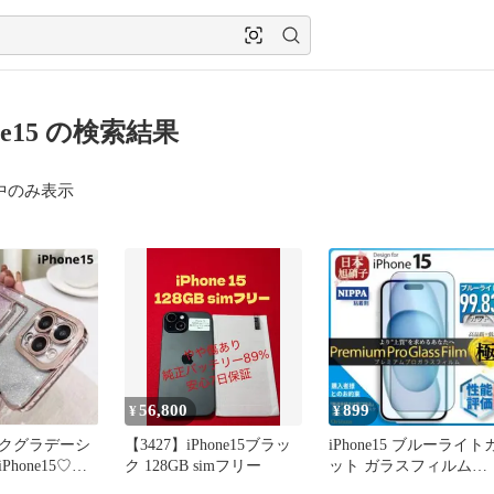
one15 の検索結果
中のみ表示
56,800
899
¥
¥
クグラデーシ
【3427】iPhone15ブラッ
iPhone15 ブルーライト
hone15♡カ
ク 128GB simフリー
ット ガラスフィルム
ト♡ソフトケ
iPhone 15 旭硝子