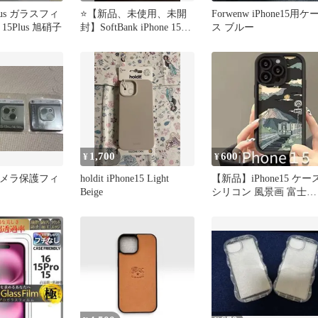
 Plus ガラスフィ
⭐️【新品、未使用、未開
Forwenw iPhone15用ケ
 15Plus 旭硝子
封】SoftBank iPhone 15保
ス ブルー
護ガラス
1,700
600
¥
¥
5 カメラ保護フィ
holdit iPhone15 Light
【新品】iPhone15 ケー
Beige
シリコン 風景画 富士山
電車 お洒落