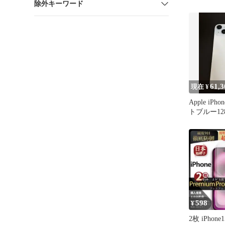
除外キーワード
61,3
現在 ¥
Apple iPh
トブルー12
598
¥
2枚 iPhon