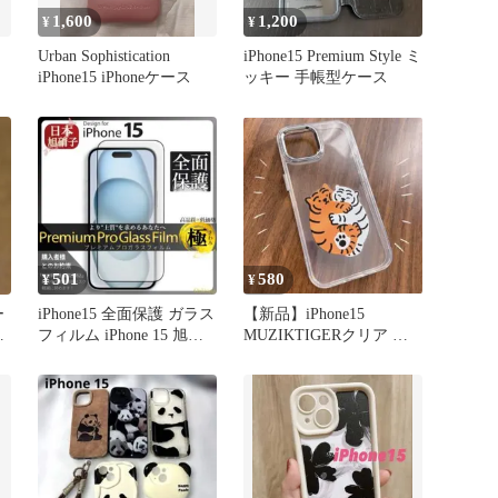
1,600
1,200
¥
¥
Urban Sophistication
iPhone15 Premium Style ミ
iPhone15 iPhoneケース
ッキー 手帳型ケース
501
580
¥
¥
ー
iPhone15 全面保護 ガラス
【新品】iPhone15
ッ
フィルム iPhone 15 旭硝
MUZIKTIGERクリア 韓
子
国 スマホケース カバー