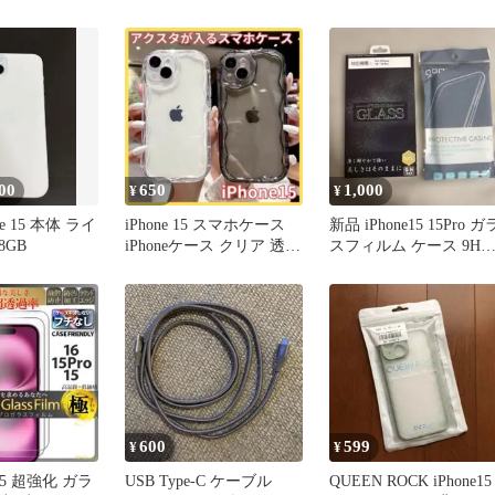
用
ー カバー こ
00
650
1,000
¥
¥
one 15 本体 ライ
iPhone 15 スマホケース
新品 iPhone15 15Pro ガ
8GB
iPhoneケース クリア 透明
スフィルム ケース 9H
ウェーブ
GOR クリア
600
599
¥
¥
e15 超強化 ガラ
USB Type-C ケーブル
QUEEN ROCK iPhone15