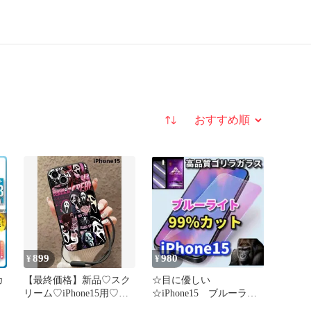
並び替え
899
980
¥
¥
カ
【最終価格】新品♡スク
☆目に優しい
リーム♡iPhone15用♡衝
☆iPhone15 ブルーライ
撃吸収♡ソフトケース
ト99％カットガラスフィ