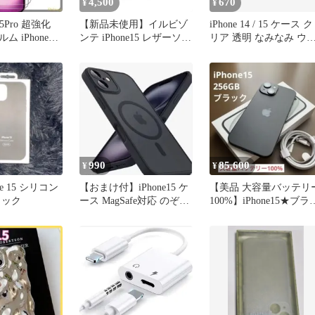
4,500
670
¥
¥
15Pro 超強化
【新品未使用】イルビゾ
iPhone 14 / 15 ケース ク
 iPhone
ンテ iPhone15 レザーソフ
リア 透明 なみなみ ウ
トケース ヌメ 本革
ーブ 2個
990
85,600
¥
¥
one 15 シリコン
【おまけ付】iPhone15 ケ
【美品 大容量バッテリ
ラック
ース MagSafe対応 のぞき
100%】iPhone15★ブラ
見防止フィルム
ク★256GB