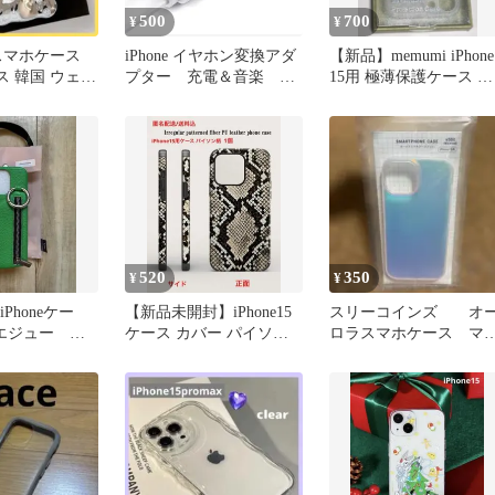
500
700
¥
¥
15 スマホケース
iPhone イヤホン変換アダ
【新品】memumi iPhone
ース 韓国 ウェー
プター 充電＆音楽
15用 極薄保護ケース ク
ー
iPhone充電器 ライトニ
リアホワイト
ング変換 Bluetooth不要
520
350
¥
¥
iPhoneケー
【新品未開封】iPhone15
スリーコインズ オ
o エジュー グ
ケース カバー パイソ
ロラスマホケース マ
ン ヘビ アニマル 柄
トiPhone15