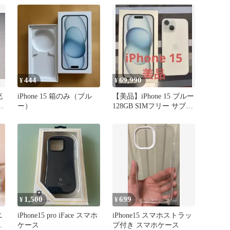
ルム
444
69,990
¥
¥
充
iPhone 15 箱のみ（ブル
【美品】iPhone 15 ブルー
ー
ー）
128GB SIMフリー サブ機
使用
1,500
699
¥
¥
ニ
iPhone15 pro iFace スマホ
iPhone15 スマホストラッ
ニ
ケース
プ付き スマホケース