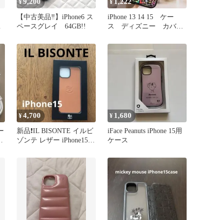
9,200
1,222
¥
¥
【中古美品‼︎】iPhone6 ス
iPhone 13 14 15 ケー
ェ
ペースグレイ 64GB!!
ス ディズニー カバ
ー ティンカーベル こ
4,700
1,680
¥
¥
ー
新品❗️IL BISONTE イルビ
iFace Peanuts iPhone 15用
ッ
ゾンテ レザー iPhone15ケ
ケース
ース