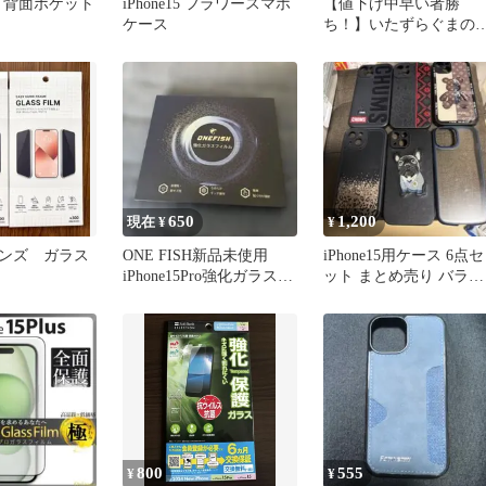
5 ❖ 背面ポケット
iPhone15 フラワースマホ
【値下げ中早い者勝
ケース
ち！】いたずらぐまの
ルーミーiPhoneケース 
リコン立体
650
1,200
現在 ¥
¥
ンズ ガラス
ONE FISH新品未使用
iPhone15用ケース 6点セ
iPhone15Pro強化ガラスフ
ット まとめ売り バラ売
ィルムTikTok
り可能です！
800
555
¥
¥