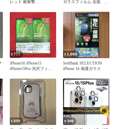
リ
レッド 耐衝撃
ガラスフィルム 全面 指
iPhone15/14/13
紋防止 さらさら1枚
777
1,000
¥
¥
フ
iPhone16 iPhone15
SoftBank SELECTION
iPhone15Pro 光沢フィル
iPhone 16 保護ガラス
ム2点
899
300
¥
¥