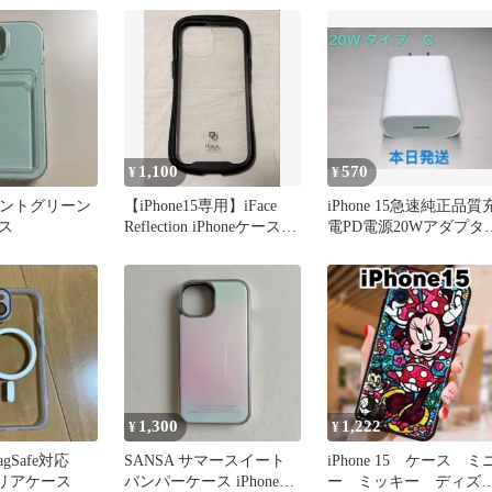
1,100
570
¥
¥
5 ミントグリーン
【iPhone15専用】iFace
iPhone 15急速純正品質
ス
Reflection iPhoneケース
電PD電源20Wアダプタ
黒
USBType-c
1,300
1,222
¥
¥
MagSafe対応
SANSA サマースイート
iPhone 15 ケース ミ
用クリアケース
バンパーケース iPhone15
ー ミッキー ディズ