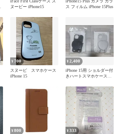
iFace First Classケース ス
iPhone15 Plus カメラ ガラ
グ
ヌーピー iPhone15
ス フィルム iPhone 15Plus
シ
700
2,400
¥
¥
スヌーピ スマホケース
iPhone 15用 ショルダー付
iPhone 15
きハートスマホケースセ
ット（ストラップ欠品）
800
333
¥
¥