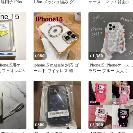
硝子 iPhone
1.8m メッシュ編み グレ
ケース マット背面ク
ー
アケース グリーン
980
1,380
¥
¥
hone15用ケー
iphone15 magsafe 対応 ゴ
iPhone15 iPhoneケース 
カフェオレ423
ールド ワイヤレス 磁気
ラワー ブルー 大人可愛
対衝撃
い ストラップ付
300
3,300
¥
¥