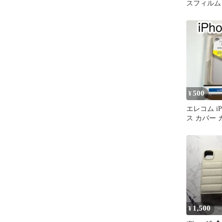
スフィルム 旭
15
500
¥
エレコム iP
ス カバー 
1,500
¥