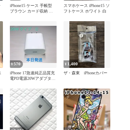
ー
iPhone15 ケース 手帳型
スマホケース iPhone15 ソ
ブラウン カード収納 ス
フトケース ホワイト 白
タンド機能 24時発送
570
1,400
¥
¥
ス
iPhone 17急速純正品質充
ザ・森東 iPhoneカバー
電PD電源20Wアダプター
USBType-c