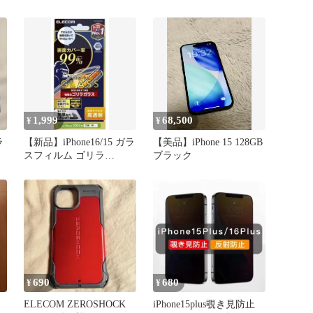
1,999
68,500
¥
¥
ラ
【新品】iPhone16/15 ガラ
【美品】iPhone 15 128GB
スフィルム ゴリラ
ブラック
0.21mm エレコム
690
680
¥
¥
ELECOM ZEROSHOCK
iPhone15plus覗き見防止