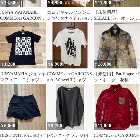
13,800
4,980
11,900
¥
¥
¥
JUNYA WATANABE
コムデギャルソンジュ
【未使用品】
COMMEdes GARCONE
ンヤワタナベY’sショッ
SEEALL(シーオール)オ
ジャケット M
パー紙袋封筒シールま
ーバーミリタリーシャ
とめ折らず発送！
ツ
1,200
6,900
18,000
¥
¥
¥
JUNYAMAFIA ジュンヤ
COMME des GARCONS
【未使用】Pat Hogue パ
マフィア Ｔシャツ 黒
× Ai Weiwei Tシャツ
ットホ―グ 花柄 シ
Tシャツ サイズS
ースルー長袖シャツ
6,000
5,700
11,000
¥
¥
¥
DESCENTE PAUSE(デ
[パンク・グランジ]イ
COMME des GARCONS