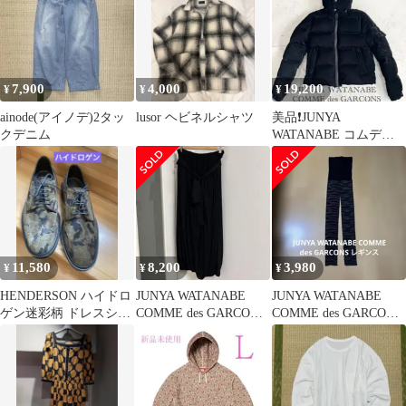
7,900
4,000
19,200
¥
¥
¥
ainode(アイノデ)2タッ
lusor ヘビネルシャツ
美品❗️JUNYA
クデニム
WATANABE コムデギ
ャルソン ベロア シ
ョートダウン 黒
11,580
8,200
3,980
¥
¥
¥
HENDERSON ハイドロ
JUNYA WATANABE
JUNYA WATANABE
ゲン迷彩柄 ドレスシュ
COMME des GARCONS
COMME des GARCONS
ーズ
パンツ
レギンス