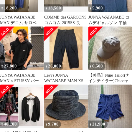
18,200
13,500
5,900
¥
¥
¥
JUNYA WATANABE
COMME des GARCONS
JUNYA WATANABE コ
MAN デニム サロペッ
コムコム 2015SS 長袖
ムデギャルソン 半袖T
ト リーバイスレッド
ステッチブラウス
シャツ
27,800
26,000
6,500
¥
¥
¥
JUNYA WATANABE
Levi's JUNYA
【美品】Nine Tailor(ナ
MAN × STUSSY パーカ
WATANABE MAN XS
インテイラー)Chicory
ー Mサイズ
ダークデニム
Cap
40,100
9,700
21,900
¥
¥
¥