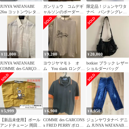
JUNYA WATANABE
ガンリュウ コムデギ
限定品！ジュンヤワタ
26ss コットンウレタン
ャルソンのボーダーイ
ナベ パンチングレザ
デニム
ンサイドアウトデザイ
ー ハイカットスニーカ
ンT
ー！
11,000
9,200
20,000
¥
¥
¥
JUNYA WATANABE
ヨウジヤマモト オ
botkier ブラック レザー
COMME des GARÇONS
ム You slank ロングス
ショルダーバッグ
長袖シャツXS
リーブ カットソー
5,999
6,900
8,950
¥
¥
¥
【新品未使用】ボール
COMME des GARCONS
ジュンヤワタナベ デニ
アンドチェーン 岡田淳
x FRED PERRY ポロシ
ム JUNYA WATANABE