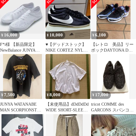
16,000
10,000
6,100
¥
¥
¥
F*i様 【新品限定】
♥【デッドストック】
【レトロ 美品】リー
NewBalance JUNYA
NIKE CORTEZ NYLON
ボックDAYTONA DMX
WATANABE UX2
ブラック 28cm
デイトナus9
7,500
8,000
17,000
¥
¥
¥
JUNYA WATANABE
【未使用品】dDdDdDd
tricot COMME des
MAN SCORPIONSTシ
WIDE SHORT-SLEEVE
GARCONS スパンコー
ャツ
T-SHIRTS
ルシューズ 23.5