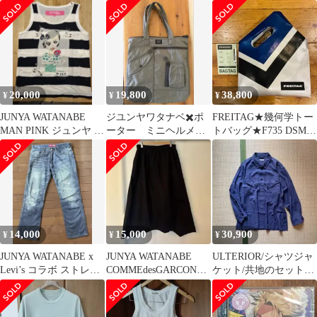
也 猫 Lサイズ マスター
ャツ
コムデギャルソン
ド
20,000
19,800
38,800
¥
¥
¥
JUNYA WATANABE
ジユンヤワタナベ✖️ポ
FREITAG★幾何学トー
MAN PINK ジュンヤ ワ
ーター ミニヘルメッ
トバッグ★F735 DSMド
タナベ タンクトップ
トバッグ
ーバー
14,000
15,000
30,900
¥
¥
¥
JUNYA WATANABE x
JUNYA WATANABE
ULTERIOR/シャツジャ
Levi’s コラボ ストレー
COMMEdesGARCONS
ケット/共地のセットア
トデニム
サルエルパンツ
ップになるショーツも
販売中