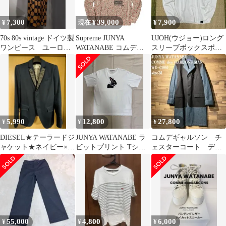
7,300
39,000
7,900
¥
現在 ¥
¥
70s 80s vintage ドイツ製
Supreme JUNYA
UJOH(ウジョー)ロング
ワンピース ユーロヴ
WATANABE コムデギ
スリーブボックスポケ
ィンテージ水玉
ャルソン 新品未使用
ットT
5,990
12,800
27,800
¥
¥
¥
DIESEL★テーラードジ
JUNYA WATANABE ラ
コムデギャルソン チ
ャケット★ネイビー×ブ
ビットプリント Tシャ
ェスターコート デニ
ラック★Ｓサイズ★美
ツ ホワイト S
ム 品番WE-C006 サ
品★送料無料
イズM
55,000
4,800
6,000
¥
¥
¥