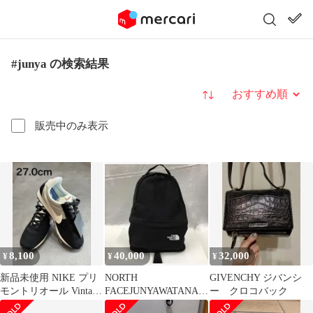
#junya の検索結果
並び替え
販売中のみ表示
8,100
40,000
32,000
¥
¥
¥
新品未使用 NIKE プリ
NORTH
GIVENCHY ジバンシ
モントリオール Vintage
FACEJUNYAWATANAB
ー クロコバック
27.0cm
ECOMMEdes GARCONs