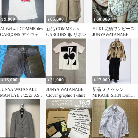
9,800
65,000
60,000
¥
¥
¥
Ai Weiwei COMME des
新品 COMME des
YUKI 花柄ワンピース
GARÇONS アイウェイ
GARCONS 麻 リネン ク
JUNYAWATANABE コ
ウェイ 艾未未
ロップド 26ss
ムデギャルソン ジュン
ヤ
16,000
21,000
27,000
¥
¥
¥
JUNYA WATANABE
JUNYA WATANABE
新品 ミカゲシン
MAN EYEデニム XSサ
Clover graphic T-shirt
MIKAGE SHIN Denim
イズ
デニムジャケット