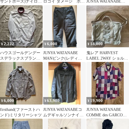
サントポーズ)ナイロン
ロコイ ダメージ ボ
JUNYA WATANABE
ショートパンツ
ロ スミ黒 メッシュ合
MAN 9aw
体 ロンT L
2,222
6,000
18,000
¥
¥
¥
ハウスゴールデングー
JUNYA WATANABE
鬼レア HARVEST
スデラックスブランド
MANピンク(レディー
LABEL 2WAY ショルダ
フロントジップ袖切り
ス)グレーパンツSサイ
ートート ベージュ
替え長袖シャツM
ズ
6,000
63,980
19,900
¥
¥
¥
firsthand(ファーストハ
JUNYA WATANABEコ
JUNYA WATANABE
ンド)ミリタリーシャツ
ムデギャルソンナイロ
COMME des GARCONS
ンコート フード付き
シャツ