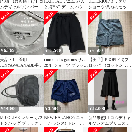
f*f様 【最終値下げ】コ
KAPITAL デニム 老人
ULTERIOR/ミリタリー
ムデギャルソン パーツ
と海HAT デニム バケッ
ショーツ/共地のセット
付け袖 ハーネス
トハット
アップになるジャケッ
トも販売中
6,565
13,500
6,500
¥
¥
¥
美品・1回着用
comme des garcons サル
【美品】PROPPER(プ
JUNYAWATANABE半袖
エル ショーツ ブラック
ロッパー)コットンリッ
TシャツホワイトM
縮絨 コムコム
プストップ BDUショー
2021日本製
ツ
14,000
3,500
52,000
¥
¥
¥
MR.OLIVE レザー ボス
NEW BALANCE(ニュ
新品未使用 コムデギャ
トンバッグ ブラック
ーバランス) トレーニ
ルソンオムプリュス
archive
ングショーツ
25ss ショーツ 生産少 レ