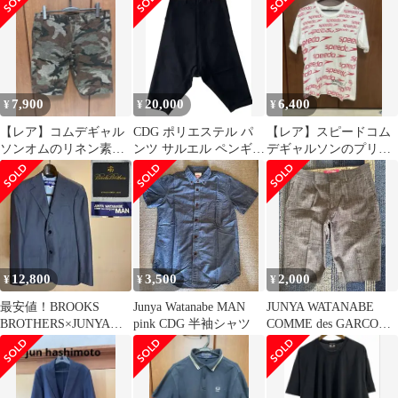
ア
7,900
20,000
6,400
¥
¥
¥
【レア】コムデギャル
CDG ポリエステル パ
【レア】スピードコム
ソンオムのリネン素材
ンツ サルエル ペンギン
デギャルソンのプリン
ミリタリーハーフパン
GARCONS BLACK
トT
ツ
12,800
3,500
2,000
¥
¥
¥
最安値！BROOKS
Junya Watanabe MAN
JUNYA WATANABE
BROTHERS×JUNYA
pink CDG 半袖シャツ
COMME des GARCONS
WATANABEコラボモデ
MAN ピンク
ル