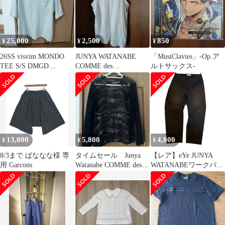
25,000
2,500
850
¥
¥
¥
26SS visvim MONDO
JUNYA WATANABE
「MusiClavies」-Op.ア
TEE S/S DMGD
COMME des
ルトサックス-
LT.GREEN
GARÇONS タンクト
ップ
13,000
5,800
4,000
¥
¥
¥
8/3まで ばななな様 専
タイムセール Junya
【レア】eYe JUNYA
用 Garcons
Watanabe COMME des
WATANABEワークパン
GARÇON
ツ