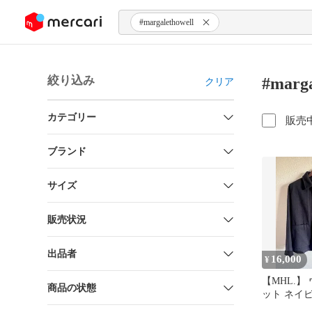
ンツにスキップ
#margalethowell
絞り込み
#marg
クリア
カテゴリー
販売
ブランド
サイズ
販売状況
出品者
16,000
¥
【MHL.】
商品の状態
ット ネイビ