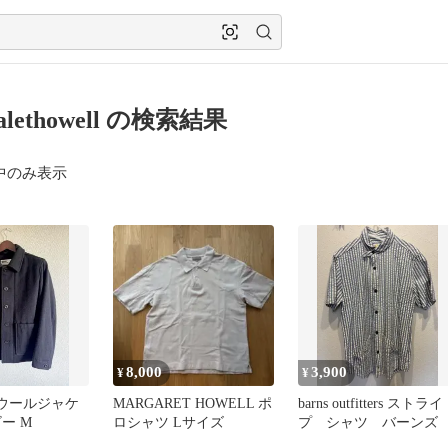
alethowell の検索結果
中のみ表示
8,000
3,900
¥
¥
 ウールジャケ
MARGARET HOWELL ポ
barns outfitters ストライ
ー M
ロシャツ Lサイズ
プ シャツ バーンズ