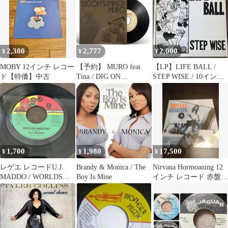
2,380
2,777
2,000
¥
¥
¥
MOBY 12インチ レコー
【予約】 MURO feat.
【LP】LIFE BALL /
ド【特価】中古
Tina / DIG ON
STEP WISE / 10インチ
SUMMER [7inch] (8/21)
レコード
1,700
1,980
17,500
¥
¥
¥
レゲエ レコードU.J.
Brandy & Monica / The
Nirvana Hormoaning 12
MADDO / WORLDS
Boy Is Mine
インチ レコード 赤盤
GREATEST
ニルヴァーナ