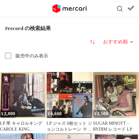
#record の検索結果
並び替え
販売中のみ表示
2,800
6,600
2,500
¥
¥
¥
LP 帯 キャロルキング
LP ジャズ 6枚セット ジ
SUGAR MINOTT -
CAROLE KING
ョンコルトレーン マイ
RYDIM レコード LP
TAPESTRY AML-96
ルスデイビス ディスク