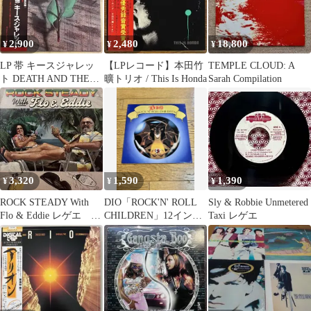
2,900
2,480
18,800
¥
¥
¥
LP 帯 キースジャレッ
【LPレコード】本田竹
TEMPLE CLOUD: A
ト DEATH AND THE
曠トリオ / This Is Honda
Sarah Compilation
FLOWER 状態良好
3,320
1,590
1,390
¥
¥
¥
ROCK STEADY With
DIO「ROCK'N' ROLL
Sly & Robbie Unmetered
Flo & Eddie レゲエ レ
CHILDREN」12インチ
Taxi レゲエ
コード
レコード 中古