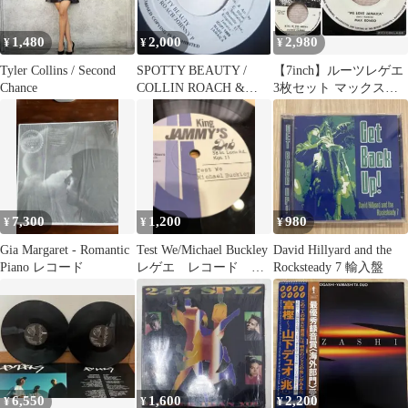
1,480
2,000
2,980
¥
¥
¥
Tyler Collins / Second
SPOTTY BEAUTY /
【7inch】ルーツレゲエ
Chance
COLLIN ROACH &
3枚セット マックスロ
JOHNNY P
メオ他
7,300
1,200
980
¥
¥
¥
Gia Margaret - Romantic
Test We/Michael Buckley
David Hillyard and the
Piano レコード
レゲエ レコード
Rocksteady 7 輸入盤
REGGAE
6,550
1,600
2,200
¥
¥
¥