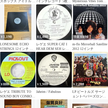
ズポップス アイドル 10
7インチレコード 5枚セ
Mysterious Vibes Tom
枚セット
ット 新品未使用品含む
Brock
1,190
1,400
800
¥
¥
現在 ¥
LONESOME ECHO
レゲエ SUPER CAT I
m-flo Mirrorball Satellite
STRINGS 12インチ レ
HEAR DEM SEH レコ
2012 12インチ
コード【特価】中古
ード
880
1,980
2,200
¥
¥
¥
レゲエ TRIBUTE TO
Jaheim / Fabulous
LP ビートルズ サージ
SOUND BOY CONROD
ェントペパーズロンリ
CRYSTAL
ーハーツクラブバンド