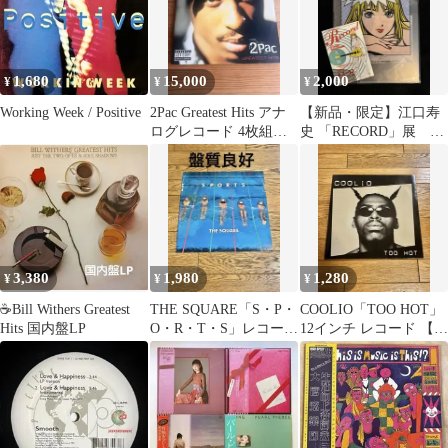
1,680
15,000
2,000
¥
¥
¥
Working Week / Positive
2Pac Greatest Hits アナ
【新品・限定】江口寿
ログレコード 4枚組
史 「RECORD」展 ク
USオリジナル
リアファイル 2枚セッ
ト
3,380
1,980
1,280
¥
¥
¥
☕Bill Withers Greatest
THE SQUARE「S・P・
COOLIO「TOO HOT」
Hits 国内盤LP
O・R・T・S」レコード
12インチ レコード 【特
【特価】中古
価】中古