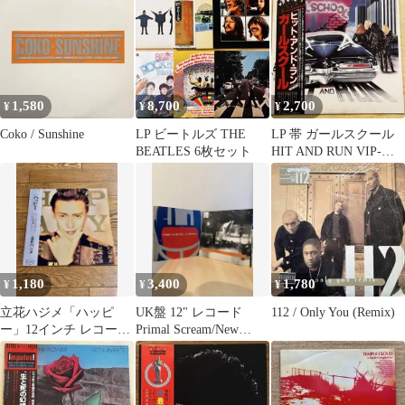
1,580
8,700
2,700
¥
¥
¥
Coko / Sunshine
LP ビートルズ THE
LP 帯 ガールスクール
BEATLES 6枚セット
HIT AND RUN VIP-
6779
1,180
3,400
1,780
¥
¥
¥
立花ハジメ「ハッピ
UK盤 12" レコード
112 / Only You (Remix)
ー」12インチ レコード
Primal Scream/New
帯付【特価】中古
Order セット