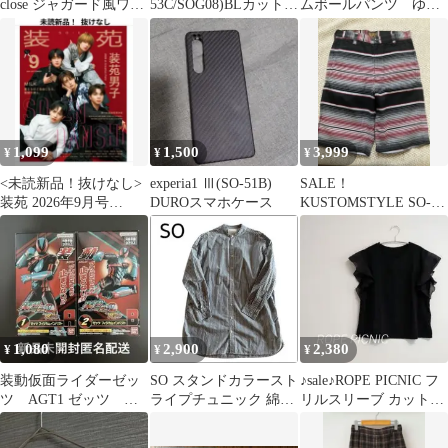
close ジャガード風ワン
53C/SOG08)BLカットガ
ムボールパンツ ゆっ
ピース ノースリーブL
ラスフィルム
たり 大きめ ゆるダ
サイズ
ボ サーカスパンツ
1,099
1,500
3,999
¥
¥
¥
<未読新品！抜けなし>
experia1 Ⅲ(SO-51B)
SALE！
装苑 2026年9月号
DUROスマホケース
KUSTOMSTYLE SO-
M!LK 装苑男子
CAL ショートパンツ 30
インチ
1,080
2,900
2,380
¥
¥
¥
装動仮面ライダーゼッ
SO スタンドカラースト
♪sale♪ROPE PICNIC フ
ツ AGT1 ゼッツ フ
ライプチュニック 綿
リルスリーブ カットソ
ィジカムインパクト AB
100% フリーサイズ
ー (新品タグ付)
匿名配送