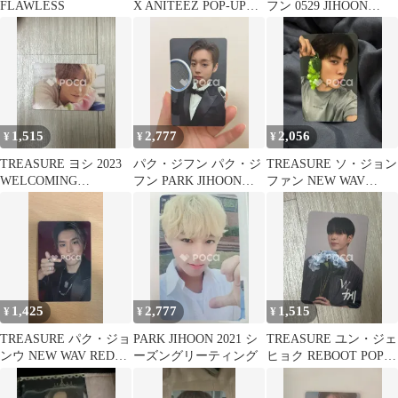
FLAWLESS
X ANITEEZ POP-UP
フン 0529 JIHOON
STORE ANITEEZ IN
'Birthday Boy'
TREASURE ランダム
BIRTHDAY CAFE
トレカ
PLUSH DOLL
KEYRING
1,515
2,777
2,056
¥
¥
¥
TREASURE ヨシ 2023
パク・ジフン パク・ジ
TREASURE ソ・ジョン
WELCOMING
フン PARK JIHOON
ファン NEW WAV
COLLECTION
FAN MEETING
knpops
[OPENING] IN SEOUL
トレカ & 証明写真 セ
ット
1,425
2,777
1,515
¥
¥
¥
TREASURE パク・ジョ
PARK JIHOON 2021 シ
TREASURE ユン・ジェ
ンウ NEW WAV RED
ーズングリーティング
ヒョク REBOOT POP-
VER.
UP STORE DEBUT
ANNIVERSARY