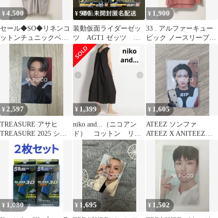
4,500
980
1,900
¥
¥
¥
セール◆SO◆リネンコ
装動仮面ライダーゼッ
33 . アルファーキュー
ットンチュニックベス
ツ AGT1 ゼッツ テ
ビック ノースリーブカ
ト アイスグレー
クノロムストリーム AB
ットソー ブラウス チ
匿名配送
ュニック
2,597
1,399
1,605
¥
¥
¥
TREASURE アサヒ
niko and...（ニコアン
ATEEZ ソンファ
TREASURE 2025 シー
ド） コットン リネ
ATEEZ X ANITEEZ
グリ
ン ノースリーブ ワ
POP-UP STORE
ンピース
ANITEEZ IN
TREASURE ランダム
トレカ
1,080
1,695
1,502
¥
¥
¥