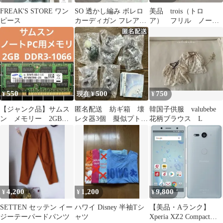
FREAK'S STORE ワン
SO 透かし編み ボレロ
美品 trois（トロ
ピース
カーディガン フレアス
ア） フリル ノース
リーブ ボヘミアン 大
リーブ シャツ ブラ
人Y2K
ウス トップス
550
500
750
¥
現在 ¥
¥
【ジャンク品】サムス
匿名配送 紡ギ箱 壊
韓国子供服 valubebe
ン メモリー 2GB
レタ器3個 擬似プトゥ
花柄ブラウス L
DDR3-1066 PC3-8500S
ン2個 新品 #SO-TA
ガチャ
4,200
1,200
9,800
¥
¥
¥
SETTEN セッテン イー
ハワイ Disney 半袖Tシ
【美品・Aランク】
ジーテーパードパンツ
ャツ
Xperia XZ2 Compact