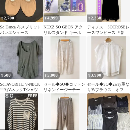
2,700
4,999
2,338
¥
¥
¥
So Danca 布スプリット
NEXZ SO GEON アク
ディノス SOCROSEレ
バレエシューズ
リルスタンド キーホル
ースワンピース ＊新品
ダー 3点セット
（タグ付き）サイズ：
LL
580
5,000
3,900
¥
¥
¥
SoFAVORITE V-NECK
セール◆SO◆コットン
セール◆SO◆2way重な
半袖VネックTシャツオ
リネンイージーテーパ
り衿ブラウス オフホ
リーブグリーン Mサイ
ードパンツ ナチュラ
ワイト
ズ
ル