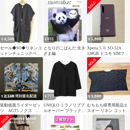
64GB ホワイトシルバ
ー SO-05K docomo
SIMフリー
4,500
811
5,800
¥
¥
¥
セール◆SO◆リネンコ
となりのこぱんだ 生き
Xperia 5 Ⅱ SO-52A
ットンチュニックベス
ざま編
128GB ドコモ SIMフリ
ト チャコール
ー U9
2,140
777
3,800
¥
¥
¥
装動仮面ライダーゼッ
UNIQLO ミラノリブプ
むちもち様専用新品エ
ツ AGT5 ノクス ミ
ルオーバー ブラック
スオー リネン コットン
ッドナイトシャドウ
Vネック 七分袖 Tシ
ワイド プルオーバー ブ
AB 匿名配送
ャツ
ラウス