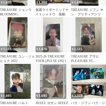
1,695
1,980
1,695
¥
¥
¥
TREASURE ジョンウ
仮面ライダーミッドナ
TREASURE ジフン オ
BLOOMING
イトシャドウ 装動
ン・グリディアンツ
TREASURE PHOTO
WELCOME BOOK
1,515
1,876
1,515
¥
¥
¥
TREASURE ユン・ジェ
2025-26 TREASURE
TREASURE アサヒ
ヒョク 2022
TOUR [PULSE ON] IN
PLEASURE YG
TREASURE TOUR
SEOUL フォトカードコ
SELECT
[HELLO] in SEOUL ア
レクトブック
ルバムブース
1,605
1,695
3,318
¥
¥
¥
TREASURE ハルト
ATEEZ ヨサン ATEEZ
パク・ジフン パク・ジ