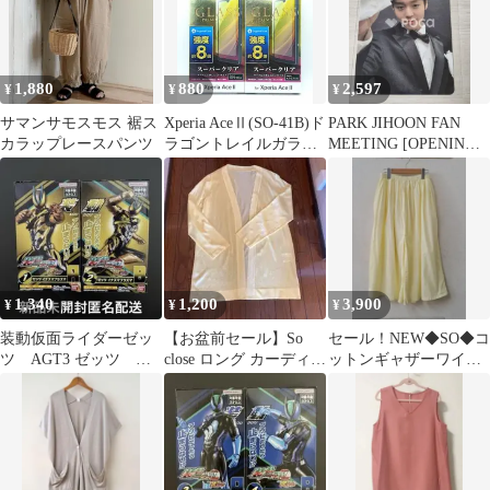
1,880
880
2,597
¥
¥
¥
サマンサモスモス 裾ス
Xperia AceⅡ(SO-41B)ド
PARK JIHOON FAN
カラップレースパンツ
ラゴントレイルガラス
MEETING [OPENING]
フィルム 2枚セット
IN SEOUL トレカ & 証
明写真 セット
1,340
1,200
3,900
¥
¥
¥
装動仮面ライダーゼッ
【お盆前セール】So
セール！NEW◆SO◆コ
ツ AGT3 ゼッツ イ
close ロング カーディガ
ットンギャザーワイド
ナズマプラズマ AB
ン【LL】 家庭手洗可
パンツ レモンイエロ
匿名配送
ー