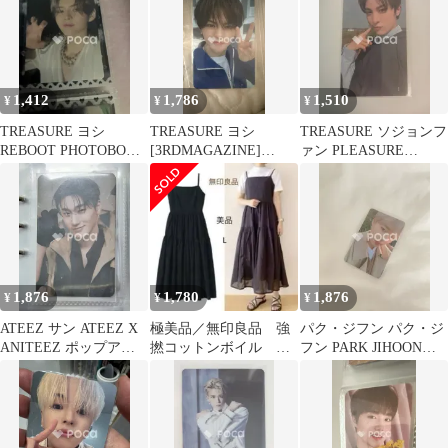
EVENT DRESS CODE
EVENT
1,412
1,786
1,510
¥
¥
¥
TREASURE ヨシ
TREASURE ヨシ
TREASURE ソジョンフ
REBOOT PHOTOBOOK
[3RDMAGAZINE]
ァン PLEASURE
Ver.
TREASURE PHOTO
YELLOW/GREEN VER.
CARD BINDER
Weverse
1,876
1,780
1,876
¥
¥
¥
ATEEZ サン ATEEZ X
極美品／無印良品 強
パク・ジフン パク・ジ
ANITEEZ ポップアッ
撚コットンボイル キ
フン PARK JIHOON
プストア ANITEEZ IN
ャミソールワンピー
2020 SEASONS
TREASURE ランダム
ス ブラック L
GREETINGS
トレカ