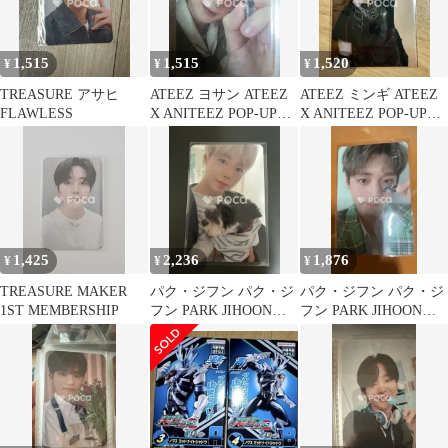
1,515
1,515
1,520
¥
¥
¥
TREASURE アサヒ
ATEEZ ヨサン ATEEZ
ATEEZ ミンギ ATEEZ
FLAWLESS
X ANITEEZ POP-UP
X ANITEEZ POP-UP
STORE ANITEEZ IN
STORE ANITEEZ IN
TREASURE 購入特典
TREASURE ランダム
１０万円以上 購入 くじ
トレカ
イベント
1,425
2,236
1,876
¥
¥
¥
TREASURE MAKER
パク・ジフン パク・ジ
パク・ジフン パク・ジ
1ST MEMBERSHIP
フン PARK JIHOON
フン PARK JIHOON
2020 SEASONS
2019 ASIA FAN
GREETINGS
MEETING IN SEOUL
[FIRST EDITION] フォ
トカードセット