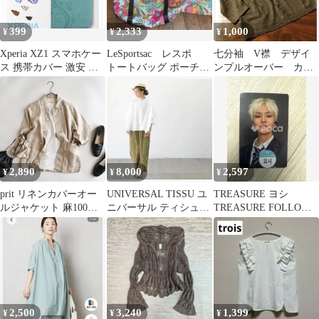
399
2,333
1,000
¥
¥
¥
Xperia XZ1 スマホケー
LeSportsac レスポ
七分袖 V襟 デザイ
ス 携帯カバー 激安 新
トートバッグ ポーチ付
ンプルオーバー カッ
品未開封
き 花柄
トソー
2,890
8,000
2,597
¥
¥
¥
prit リネンカバーオー
UNIVERSAL TISSU ユ
TREASURE ヨシ
ルジャケット 麻100%
ニバーサル ティシュ
TREASURE FOLLOW
日本製 洗濯可能 プリ
フレンチリネン ブラ
EVENT
ット
ウス
2,500
3,240
1,399
¥
¥
¥