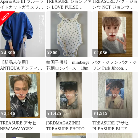
Xperia Ace III ブルーラ
TREASURE ジョンファ
TREASURE パク・ジョ
イトカットガラスフィ
ン LOVE PULSE
ンウ NCT ジョンウ
ルム 2枚セット
Hellolive shop
TREASURE 4th
ANNIVERSARY
MAGAZINE Weverse
4,300
800
2,056
¥
¥
¥
【新品未使用】
韓国子供服 minibeige
パク・ジフン パク・ジ
ANTIQUA アンティカ
花柄ロンパース 18m
フン Park Jihoon
コットンプルオーバー
OFFICIAL FANCLUB
ブルー
MAY 1期 KIT
2,146
1,425
1,515
¥
¥
¥
TREASURE アサヒ
[3RDMAGAZINE]
TREASURE アサヒ
NEW WAV YGEX
TREASURE PHOTO
PLEASURE BLUE
OFFICIAL SHOP/mu-mo
CARD BINDER
VER. Weverse