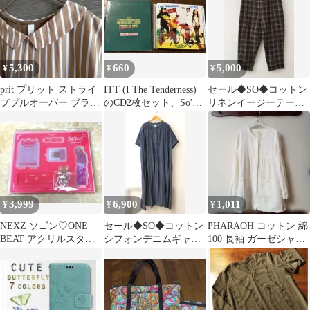
5,300
660
5,000
¥
¥
¥
prit プリット ストライ
ITT (I The Tenderness)
セール◆SO◆コットン
ププルオーバー ブラウ
のCD2枚セット、So'
リネンイージーテーパ
ン 【美品】フリーサイ
Flyも
ードパンツ タータン
ズ
チェック
3,999
6,900
1,011
¥
¥
¥
NEXZ ソゴン♡ONE
セール◆SO◆コットン
PHARAOH コットン 綿
BEAT アクリルスタン
シフォンデニムギャザ
100 長袖 ガーゼシャツ
ドセット✨SO GEON
ーワンピース ブルー
ホワイト ナチュラン