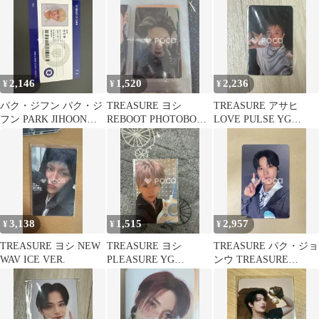
ショップ
2,146
1,520
2,236
¥
¥
¥
パク・ジフン パク・ジ
TREASURE ヨシ
TREASURE アサヒ
フン PARK JIHOON
REBOOT PHOTOBOOK
LOVE PULSE YG
2021 SEASON'S
Ver.1
SELECT
GREETINGS
3,138
1,515
2,957
¥
¥
¥
TREASURE ヨシ NEW
TREASURE ヨシ
TREASURE パク・ジョ
WAV ICE VER.
PLEASURE YG
ンウ TREASURE
SELECT
FOLLOW EVENT