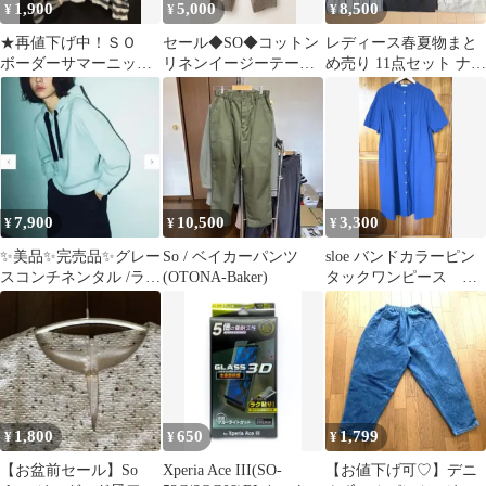
1,900
5,000
8,500
¥
¥
¥
★再値下げ中！ＳＯ
セール◆SO◆コットン
レディース春夏物まと
ボーダーサマーニッ
リネンイージーテーパ
め売り 11点セット ナチ
ト FREE
ードパンツ グレー
ュラル系ブランドMIX
7,900
10,500
3,300
¥
¥
¥
✨美品✨完売品✨グレー
So / ベイカーパンツ
sloe バンドカラーピン
スコンチネンタル /ラ
(OTONA-Baker)
タックワンピース ブ
メ/ニットパーカー
ルー リネン コットン
麻 綿
1,800
650
1,799
¥
¥
¥
【お盆前セール】So
Xperia Ace III(SO-
【お値下げ可♡】デニ