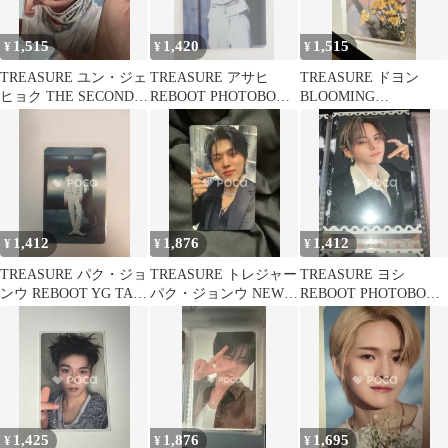
1,515
1,420
1,515
¥
¥
¥
TREASURE ユン・ジェ
TREASURE アサヒ
TREASURE ドヨン
ヒョク THE SECOND
REBOOT PHOTOBOOK
BLOOMING
STEP : CHAPTER TWO
Ver.2
TREASURE PHOTO
YG SELECT
WELCOME BOOK
1,412
1,876
1,412
¥
¥
¥
TREASURE パク・ジョ
TREASURE トレジャー
TREASURE ヨシ
ンウ REBOOT YG TAG
パク・ジョンウ NEW
REBOOT PHOTOBOOK
ALBUM GRAY Ver.
WAV JUMPUP
Ver.3
1,425
1,876
1,695
¥
¥
¥