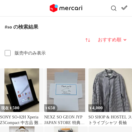
#so の検索結果
並び替え
販売中のみ表示
500
650
4,000
現在 ¥
¥
¥
SONY SO-02H Xperia
NEXZ SO GEON JYP
SO SHOP & HOSTEL ス
Z5Compact 中古品 難あ
JAPAN STORE 特典カ
トライプシャツ 長袖
り
ード