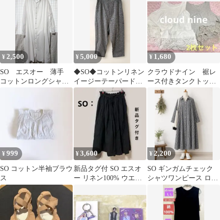
2,500
5,000
1,680
¥
¥
¥
SO エスオー 薄手
◆SO◆コットンリネン
クラウドナイン 裾レ
コットンロングシャツ
イージーテーパードパ
ース付きタンクトッ
ワンピース オフホワ
ンツ チャコール
プ 2枚セット
イト
999
3,600
2,200
¥
¥
¥
SO コットン半袖ブラウ
新品タグ付 SO エスオ
SO ギンガムチェック
ス
ー リネン100% ウエス
シャツワンピース ロン
ト耳端使いギャザース
グ 綿100% ゆったり F
カート 黒