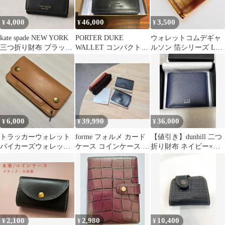
4,000
46,000
3,500
¥
¥
¥
kate spade NEW YORK
PORTER DUKE
ウォレットコムデギャ
三つ折り財布 ブラック
WALLET コンパクト財
ルソン 箔シリーズ L字
✳︎美品
布
型財布ゴールド
6,000
39,990
36,000
¥
¥
¥
トラッカーウォレット
forme フォルメ カード
【値引き】dunhill 二つ
バイカーズウォレット
ケース コインケース 財
折り財布 ネイビー×ブ
長財布(本革)/新品・未
布 wallet
ルー
使用
2,100
2,980
10,400
¥
¥
¥