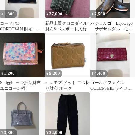
1,800
37,000
7,500
¥
¥
¥
コードバン
新品上質クロコダイル
バジョルゴ BajoLugo
CORDOVAN 財布 サ
財布&パスポート入れ
サボサンダル モス
イフ Wallet
グレー×オーストリッチ
カーキ（BG-281）
SAMPLE商品
1,200
9,200
4,400
¥
¥
¥
Smiggle 三つ折り財布
moz モズ ドット 二つ折
ゴールドファイル
ユニコーン柄
り財布 オーク
GOLDPFEIL サイフ
財布 Wallet
3,800
32,000
¥
¥