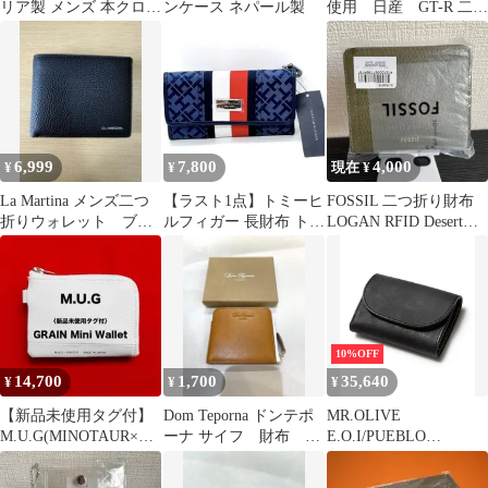
リア製 メンズ 本クロコ
ンケース ネパール製
使用 日産 GT-R 二つ
ダイル二つ折り財布 ブ
折り財布型 マネーク
ラウン
リップ
6,999
7,800
4,000
¥
¥
現在 ¥
La Martina メンズ二つ
【ラスト1点】トミーヒ
FOSSIL 二つ折り財布
折りウォレット ブラ
ルフィガー 長財布 トリ
LOGAN RFID Desert
ウン
コロール 紺
Olive
10%OFF
14,700
1,700
35,640
¥
¥
¥
【新品未使用タグ付】
Dom Teporna ドンテポ
MR.OLIVE
M.U.G(MINOTAUR×吉
ーナ サイフ 財布
E.O.I/PUEBLO
田カバン) ミニウォレ
Wallet
LEATHER / COMPACT
ット
WALLET ミスターオ