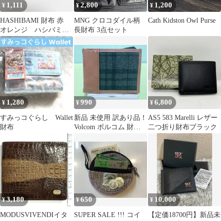
1,111
2,800
1,200
¥
¥
¥
HASHIBAMI 財布 赤
MNG クロコダイル柄
Cath Kidston Owl Purse
オレンジ ハシバミ
長財布 3点セット
ウォレット wallet
1,280
990
6,800
¥
¥
¥
すみっコぐらし Wallet
新品 未使用 訳あり品！
AS5 583 Marelli レザー
財布
Volcom ボルコム 財布
二つ折り財布ブラック
ウォレット☆送料無料
♪1
3,180
650
10,000
¥
¥
¥
MODUSVIVENDIイタ
SUPER SALE !!! コイ
【定価18700円】新品未