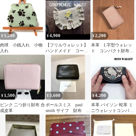
1,280
4,900
2,200
¥
¥
¥
肉球 小銭入れ 小物
【フリルウォレット】
本革 L字型ウォレッ
入れ
ハンドメイド コーデ
ト コンパクト財布
ュロイ コンパクト財
手縫い ハンドメイ
布 二つ折り財布
ド 生成り
1,500
3,600
4,200
¥
¥
¥
ピンク 二つ折り財布 合
ポールスミス paul
本革 パイソン 蛇革 ミ
成皮革
smith サイフ 財布
ニウォレットコンパク
Wallet
トウォレット小さい財
布 ハンドメイド