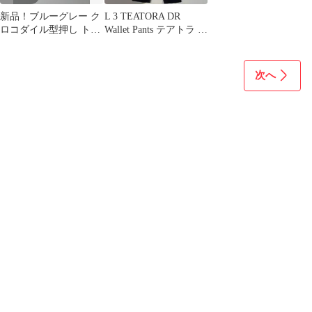
新品！ブルーグレー ク
L 3 TEATORA DR
ロコダイル型押し トー
Wallet Pants テアトラ ネ
トバッグFU-SI
イビー
FERNALLE
次へ