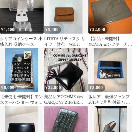
リーブ イーオーアイ/プ
エブロレザー / コンパ
クトウォレット
1,400
5,400
22,000
¥
¥
¥
クリアコインケース 小
LITSTA リティスタ サ
【新品・未開封】
銭入れ 収納ケース
イフ 財布 Wallet
YONFA ヨンファ カー
ドケース
8,000
22,800
2,000
¥
¥
¥
【未使用•未開封】モン
美品レアCOMME des
激レア 最強ジャンプ
スターハンター ウォレ
GARÇONS ZIPPER
2013年7月号 付録 ワン
ット ティガレックス デ
MEDLEY 財布箱付
ピース 三つ折りナイ
ザイン
ロン財布