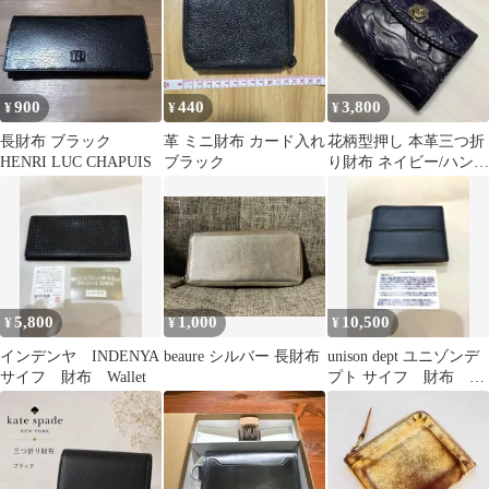
900
440
3,800
¥
¥
¥
長財布 ブラック
革 ミニ財布 カード入れ
花柄型押し 本革三つ折
HENRI LUC CHAPUIS
ブラック
り財布 ネイビー/ハンド
メイド
5,800
1,000
10,500
¥
¥
¥
インデンヤ INDENYA
beaure シルバー 長財布
unison dept ユニゾンデ
サイフ 財布 Wallet
プト サイフ 財布
Wallet