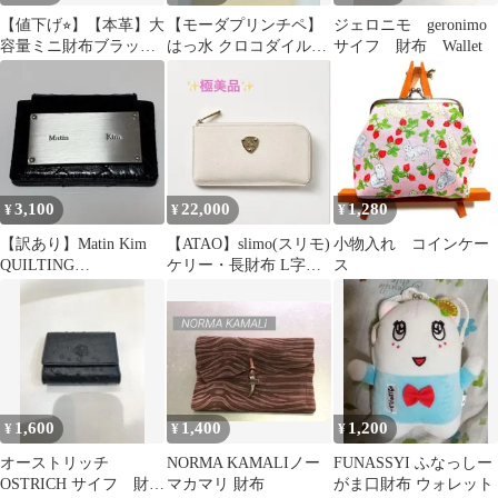
【値下げ⭐︎】【本革】大
【モーダプリンチペ】
ジェロニモ geronimo
容量ミニ財布ブラック
はっ水 クロコダイル型
サイフ 財布 Wallet
小銭入れ ハンドメイ
押しレザー マルチケー
ド 白ステッチ
ス
3,100
22,000
1,280
¥
¥
¥
【訳あり】Matin Kim
【ATAO】slimo(スリモ)
小物入れ コインケー
QUILTING
ケリー・長財布 L字フ
ス
ACCORDION WALLET
ァスナー ✨極美品✨
1,600
1,400
1,200
¥
¥
¥
オーストリッチ
NORMA KAMALIノー
FUNASSYI ふなっしー
OSTRICH サイフ 財
マカマリ 財布
がま口財布 ウォレット