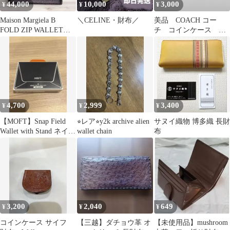
44,000
10,000
3,000
¥
¥
¥
Maison Margiela B
＼CELINE・財布／
美品 COACH コー
FOLD ZIP WALLET
チ コインケース ポ
新品未使用
ーチ ブラック archive
y2k
4,700
2,999
3,400
¥
¥
¥
【MOFT】Snap Field
⭐︎レア⭐︎y2k archive alien
サヌイ織物 博多織 長財
Wallet with Stand ネイビ
wallet chain
布
ー
3,200
2,040
649
¥
¥
¥
コインケース サイフ
【三越】ダチョウ革 オ
【未使用品】mushroom