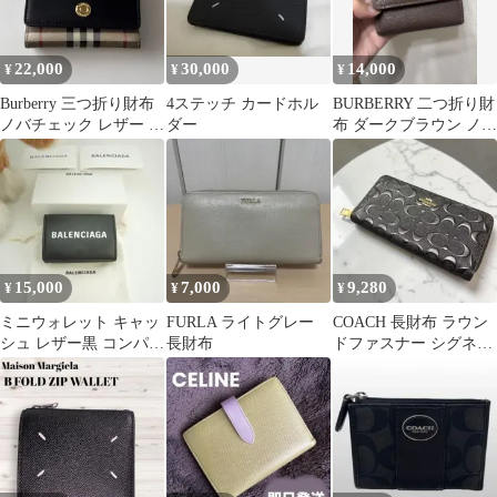
22,000
30,000
14,000
¥
¥
¥
Burberry 三つ折り財布
4ステッチ カードホル
BURBERRY 二つ折り財
ノバチェック レザー ベ
ダー
布 ダークブラウン ノバ
ージュ 黒
チェック
15,000
7,000
9,280
¥
¥
¥
ミニウォレット キャッ
FURLA ライトグレー
COACH 長財布 ラウン
シュ レザー黒 コンパク
長財布
ドファスナー シグネチ
ト財布 エブリデイ
ャー F53834