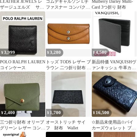
LEATHER JEWELS レ
コムデギャルソン L字
Mulberry Darley Multi-
ザージュエルズ サイ
ファスナー コンパクト
Card 3つ折り 財布
フ 財布 Wallet
ウォレット ミニ財布
シルバー
3,999
3,280
4,500
¥
¥
¥
POLO RALPH LAUREN
トッズ TODS レザー ブ
新品特価 VANQUISHヴ
コインケース
ラウン 二つ折り財布 ウ
ァンキッシュ 牛革カー
ォレット 長財布 レディ
ボン 二つ折り財布
ース
2,400
1,700
16,500
¥
¥
¥
三つ折り財布 オリーブ
オーストリッチ サイ
✩新品未使用品✩バイ
グリーン レザー コンパ
フ 財布 Wallet
カーズウォレット ブラ
クトウォレット
ックレザー 長財布