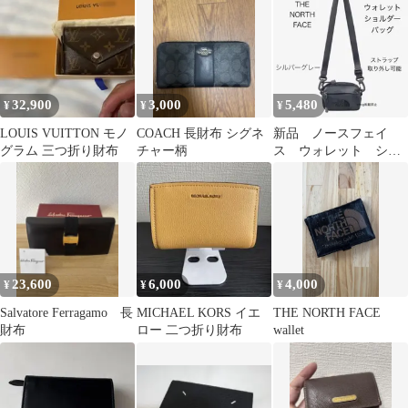
レザー
グラム
32,900
3,000
5,480
¥
¥
¥
LOUIS VUITTON モノ
COACH 長財布 シグネ
新品 ノースフェイ
グラム 三つ折り財布
チャー柄
ス ウォレット ショ
ルダーバッグ CROSS
WALLET
23,600
6,000
4,000
¥
¥
¥
Salvatore Ferragamo 長
MICHAEL KORS イエ
THE NORTH FACE
財布
ロー 二つ折り財布
wallet