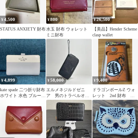
4,500
800
26,500
¥
¥
¥
STATUS ANXIETY 財布
水玉 財布 ウォレット
【美品】Hender Scheme
ミニ財布
clasp wallet
4,899
58,000
9,400
¥
¥
¥
kate spade 二つ折り財布
エルメネジルドゼニ
ドラゴンボールZ ウォ
ホワイト 水色 ブルーグ
ア 男のトラベルオー
レット 2nd 財布 ド
レー
ガナイザー※マネーク
ラゴンボール 悟空
リップ付