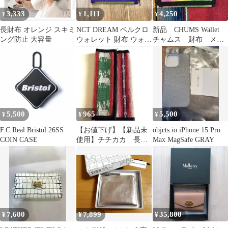
3,333
1,111
4,250
¥
¥
¥
長財布 オレンジ スキミ
NCT DREAM ベルクロ
新品 CHUMS Wallet
ング防止 大容量
ウォレット 財布 ウォレ
チャムス 財布 メン
ット 지갑 SUM公式 GO
ズ レディース w
5,500
965
5,500
¥
¥
¥
F.C.Real Bristol 26SS
【お値下げ】【新品未
objcts.io iPhone 15 Pro
COIN CASE
使用】チチカカ 長財
Max MagSafe GRAY
布 ポーチ パスポー
トケース
7,600
7,899
35,800
¥
¥
¥