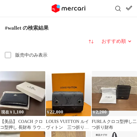
#wallet の検索結果
並び替え
販売中のみ表示
1,100
22,000
2,200
現在 ¥
¥
¥
【美品】 COACH クロ
LOUIS VUITTON ルイ
FURLA クロコ型押し二
コ型押し 長財布 ラウン
ヴィトン 三つ折り財
つ折り財布
ドファスナー ブラック
布 ウォレット モノ