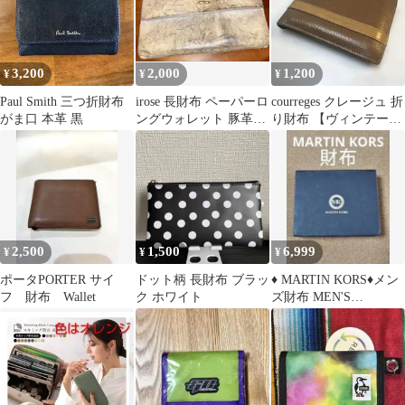
3,200
2,000
1,200
¥
¥
¥
Paul Smith 三つ折財布
irose 長財布 ペーパーロ
courreges クレージュ 折
がま口 本革 黒
ングウォレット 豚革
り財布 【ヴィンテージ
グレイ
品】
2,500
1,500
6,999
¥
¥
¥
ポータPORTER サイ
ドット柄 長財布 ブラッ
♦ MARTIN KORS♦メン
フ 財布 Wallet
ク ホワイト
ズ財布 MEN'S
WALLET