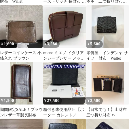
財布 Wallet
ーストリッチ 長財布 ブ
本革 二つ折り財布
ラウン
ブラウン パテントレ
ザー
1,600
3,280
5,600
¥
¥
¥
レザーコインケース 小
mieno ミエノ イタリア
印傳屋 インデンヤ サ
銭入れ ブラウン
ンシープレザー メッシ
イフ 財布 Wallet
ュ 二つ折り財布 (ボル
ドー)
1,500
27,500
2,500
¥
¥
¥
期間限定SALE!! ブラウ
箱付き未使用品✨ 【ポ
【日常でも！】山財布
ンレザー革製長財布
ーター カレント／
三つ折り財布 x-
PORTER CURRENT】
pac/ecopak ターコイズ
ウォレット
ブルー