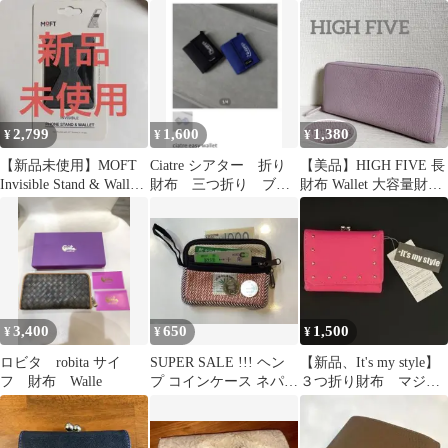
布 Wallet
2,799
1,600
1,380
¥
¥
¥
【新品未使用】MOFT
Ciatre シアター 折り
【美品】HIGH FIVE 長
Invisible Stand & Wallet
財布 三つ折り ブラ
財布 Wallet 大容量財布
グレー
ック
ジャバラ財布
3,400
650
1,500
¥
¥
¥
ロビタ robita サイ
SUPER SALE !!! ヘン
【新品、It's my style】
フ 財布 Walle
プ コインケース ネパー
３つ折り財布 マジェ
ル製
ンタピンク