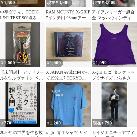
1,500
3,900
3,000
¥
現在 ¥
現在 ¥
中卒ダディ、TOEIC
RAM MOUNTS X-GRIP
アイアンリーガー超合
L&R TEST 900点をと
7インチ用 93mmアーム
金 マッハウィンディー
る。
付き
2602
1,000
1,000
1,999
¥
¥
¥
【未開封】 デッドプー
X JAPAN 破滅に向かっ
X-girl ロゴ タンクトッ
ル&ウルヴァリン ペア
て1992.1.7 TOKYO
プ Sサイズ むらさき
キーチェーン
DOME
770
1,200
790
¥
¥
現在 ¥
2030年の世界を生き抜
x-girl 青 Tシャツ サイ
カイジミニチュアフィ