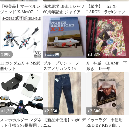
【極美品】マーベルレ
猪木馬場 BI砲 Tシャツ
【希少】 fr2 X-
ジェンド X-Men97 ゴブ
60周年記念 ジャイアン
LARGEコラボtシャツ
リンクイーン
ト馬場 アントニオ猪木
送込
888
11,500
1,777
¥
¥
¥
11 ガンダムX ＋ MS武
ブループリント ノー
X 神威 CLAMP 下
器セット
スアメリカンX-15
敷き 1999年
1,299
2,250
2,500
¥
¥
¥
スマホホルダー マグネ
【新品未使用】x-girl デ
ドゥーラグ 未使用
ット仕様 SNS撮影用 バ
ニム
RED BY KISS 白