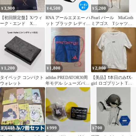
3,900
4,500
5,200
¥
¥
¥
【初回限定盤】X/ウィ
RNA アールエヌエー ハ
Pearl パール MiaGoth
ーク・エンド X
ット ブラック レディー
ミアゴス Tシャツ
JAPAN エックス
ス
ホワイト A24
1,200
1,800
2,000
¥
¥
¥
タイベック コンパクト
adidas PREDATOR30周
【美品】❗️本日のみ❗️X-
ウォレット
年モデル シューズバッ
girl ロゴプリント Tシ
グ
ャツ ホワイト S
3,480
999
700
¥
¥
¥