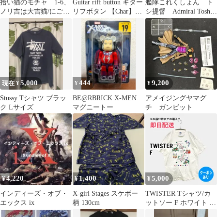
拾い猫のモチャ 1-6、
Guitar riff button ギター
艦隊これくしょん ト
ノリ吉は大吉猫/にごた
リフボタン 【Char】ブ
シ提督 Admiral Toshil
ろ
ラック
アクリルスタンド
5,000
444
9,200
現在 ¥
¥
¥
Stussy Tシャツ ブラッ
BE@RBRICK X-MEN
アメイジングヤマグ
ク Lサイズ
マグニートー
チ ガンビット
4,220
1,400
5,000
¥
¥
¥
インディーズ・オブ・
X-girl Stages スケボー
TWISTER Tシャツ/カ
エックス ix
柄 130cm
ットソー F ホワイト 無
地 前面プリント ミドル