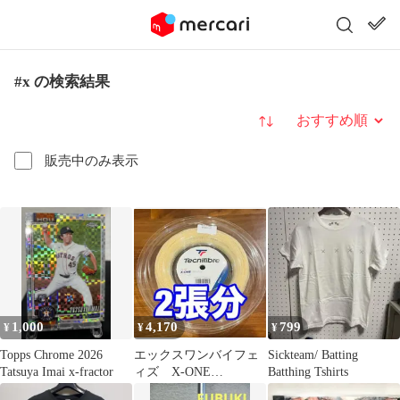
#x の検索結果
並び替え
販売中のみ表示
1,000
4,170
799
¥
¥
¥
Topps Chrome 2026
エックスワンバイフェ
Sickteam/ Batting
Tatsuya Imai x-fractor
ィズ X-ONE
Batthing Tshirts
BIPHASE ロールカット