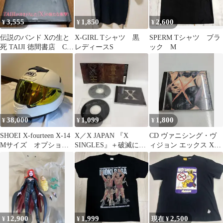
3,555
1,850
2,600
¥
¥
¥
伝説のバンド Xの生と
X-GIRL Tシャツ 黒
SPERM Tシャツ ブラ
死 TAIJI 徳間書店 CD
レディースS
ック M
未開封
38,000
1,099
1,800
¥
¥
¥
SHOEI X-fourteen X-14
X／X JAPAN 『X
CD ヴァニシング・ヴ
Mサイズ オプション
SINGLES』＋破滅に向
ィジョン エックス X
多数
かって CD EDITION
Vanishing Vision 管理
7M2026/08/09
12,900
1,999
2,500
¥
¥
現在 ¥