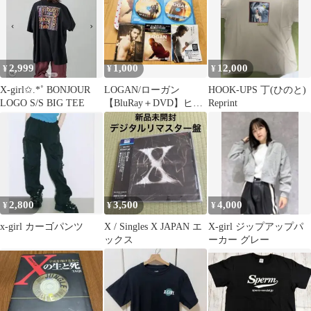
2,999
1,000
12,000
¥
¥
¥
X-girl✩.*˚ BONJOUR
LOGAN/ローガン
HOOK-UPS 丁(ひのと)
LOGO S/S BIG TEE
【BluRay＋DVD】ヒュ
Reprint
ー両面写真カードつ
き！レア！
2,800
3,500
4,000
¥
¥
¥
x-girl カーゴパンツ
X / Singles X JAPAN エ
X-girl ジップアップパ
ックス
ーカー グレー