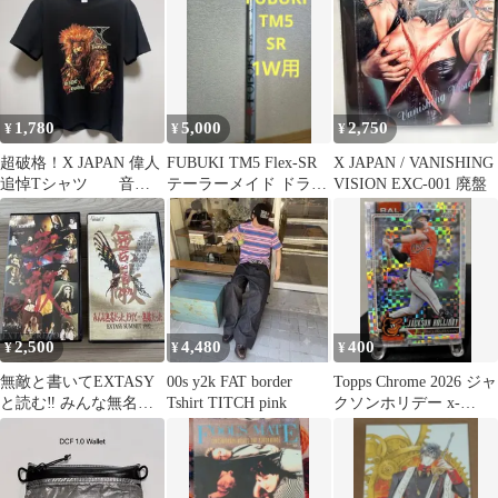
品
1,780
5,000
2,750
¥
¥
¥
超破格！X JAPAN 偉人
FUBUKI TM5 Flex-SR
X JAPAN / VANISHING
追悼Tシャツ 音
テーラーメイド ドライ
VISION EXC-001 廃盤
楽 バンド ミュージ
バー用
ック
2,500
4,480
400
¥
¥
¥
無敵と書いてEXTASY
00s y2k FAT border
Topps Chrome 2026 ジャ
と読む‼︎ みんな無名だ
Tshirt TITCH pink
クソンホリデー x-
った、だけど無敵だっ
fractor
た