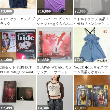
3,000
16,800
2,680
¥
¥
¥
X-girl セットアップ ブ
クロムハーツ ピンクT
ラトルトラップ 美品！
ラック
シャツ swag やりらふぃ
七分袖リネンシャツ ホ
ー クロスデザイン
ワイト サイズM
1,600
1,350
700
¥
¥
¥
2冊セット[PERFECT
X JAPAN WE ARE X オ
No2331◆150サイズ/デ
BOOK hide][hide word
リジナル・サウンドト
ニム風柔らかセパレー
FILE]
ラック ２枚組
ト水着
2,499
4,300
1,099
¥
¥
¥