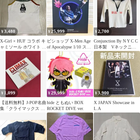
3,480
25,999
2,700
¥
¥
¥
X-Girl × HUF コラボ キ
ビショップ X-Men Age
Conjunction By N Y C C
ャミソール ホワイト S
of Apocalypse 1/10 スタ
日本製 Vネックニッ
サイズ
チュー
ト Mサイズ
1,099
29,999
3,900
¥
¥
¥
【送料無料】J-POP名曲
hide ともぬい BOX
X JAPAN Showcase in
集「クライマックス ド
ROCKET DIVE ver.
L.A
ラマティック・ソング
ス」