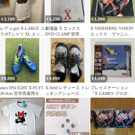
3,100
4,200
1,900
¥
¥
¥
レア x-girl X-LARGE コ
劇場版 X エックス
X VANISHING VISION
ラボTシャツ XL エック
DVD CLAMP 管理
エックス ヴァニシン
スガール
7M2026/06/26
グ・ヴィジョン⑦
8,000
4,000
1,100
¥
¥
¥
asics DSLIGHT X-FLY5
X-field レディース トレ
プレイステーション
28.0cm 宮市亮着用モデ
ッキングシューズ
『X GAMES プロボー
ル
24.5cm
ダー』※未開封品