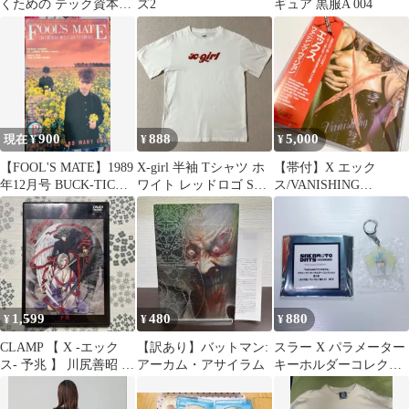
くための テック資本主
ズ2
ギュア 黒服A 004
義超入門
900
888
5,000
現在 ¥
¥
¥
【FOOL'S MATE】1989
X-girl 半袖 Tシャツ ホ
【帯付】X エック
年12月号 BUCK-TICK
ワイト レッドロゴ Sサ
ス/VANISHING
COLOR X
イズ
VISION/ヴァニシン
グ・ヴィジョン
1,599
480
880
¥
¥
¥
CLAMP 【 X -エック
【訳あり】バットマン:
スラー X パラメーター
ス- 予兆 】 川尻善昭 X
アーカム・アサイラム
キーホルダーコレクシ
予兆 アニメーション
ョン サカモトデイズ