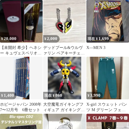
イク用 燃料タンク設置
BOWWOW EDITION
可
20,000
2,000
1,699
¥
¥
現在 ¥
【未開封 希少】ヘネシ
デッドプール&ウルヴ
X―MEN 3
ー キュヴェスペリオー
ァリン ペアキーチェー
ル コニャック ブランデ
ン
ー
1,400
860
3,990
¥
現在 ¥
¥
ホビージャパン 2008年
大空魔竜ガイキングフ
X-girl スウェット パン
7〜12月号 6冊セット
ィギュア ガイキング
ツ M グリーン フェイ
004
ス