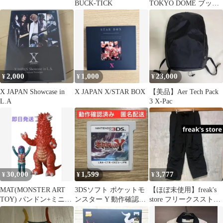
BUCK-TICK
TOKYO DOME ブック
レット
2,000
1,000
23,000
¥
¥
¥
X JAPAN Showcase in
X JAPAN X/STAR BOX
【美品】Aer Tech Pack
L.A
3 X-Pac
30,000
1,599
3,777
¥
¥
¥
MAT(MONSTER ART
3DSソフト ポケットモ
【ほぼ未使用】freak's
TOY) パンドン+ミニ・
ンスター Y 動作確認済
store フリークスストア
ゴース星人 ソフビ
み 匿名配送
ナイロンワイドパンツ