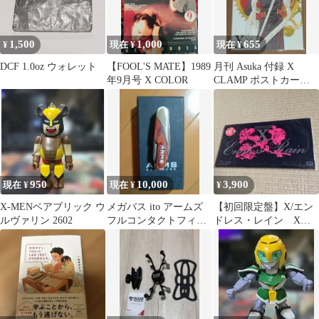
1,500
1,000
655
¥
現在 ¥
現在 ¥
DCF 1.0oz ウォレット
【FOOL'S MATE】1989
月刊 Asuka 付録 X
年9月号 X COLOR
CLAMP ポストカード
ポスカ 非売品 桃生 封
真
950
10,000
3,900
現在 ¥
現在 ¥
¥
X-MENベアブリック ウ
メガバス ito アームズ
【初回限定盤】X/エン
ルヴァリン 2602
フルコンタクトフィッ
ドレス・レイン X
シャーマンズツール 新
JAPAN エックス
品未使用