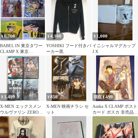
丈 半袖 クルーネック
(丸首) メンズ
6,700
4,100
1,000
¥
¥
¥
BABEL IN 東京タワー
YOSHIKI フード付きパ
イニシャルマグカップ
CLAMP X 東京
ーカー黒
J X
BABYLONファイル2枚
セット
1,499
850
499
¥
¥
現在 ¥
X-MEN エックスメン
X-MEN 映画チラシ セ
Asuka X CLAMP ポスト
ウルヴァリン ZERO
ット
カード ポスカ 非売品
DVD 4作 marvel
特典 有洙川空汰