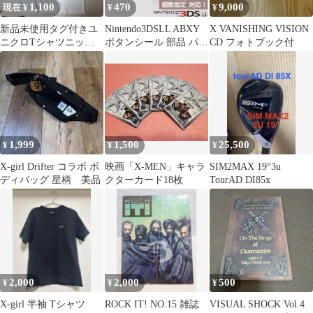
1,100
470
9,000
現在 ¥
¥
¥
新品未使用タグ付きユ
Nintendo3DSLL ABXY
X VANISHING VISION
ニクロTシャツニッサ
ボタンシール 部品 パー
CD フォトブック付
ンX-TRAIL
ツ 個数指定◎
1,999
1,500
25,500
¥
¥
¥
X-girl Drifter コラボ ボ
映画「X-MEN」キャラ
SIM2MAX 19°3u
ディバッグ 星柄 美品
クターカード18枚
TourAD DI85x
2,000
2,000
500
¥
¥
¥
X-girl 半袖 Tシャツ
ROCK IT! NO.15 雑誌
VISUAL SHOCK Vol.4