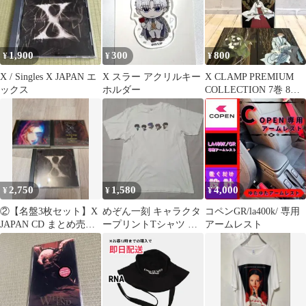
1,900
300
800
¥
¥
¥
X / Singles X JAPAN エ
X スラー アクリルキー
X CLAMP PREMIUM
ックス
ホルダー
COLLECTION 7巻 8巻
9巻 エックス
2,750
1,580
4,000
¥
¥
¥
②【名盤3枚セット】X
めぞん一刻 キャラクタ
コペンGR/la400k/ 専用
JAPAN CD まとめ売り
ープリントTシャツ ホ
アームレスト
ART OF LIFE
ワイト サイズXL