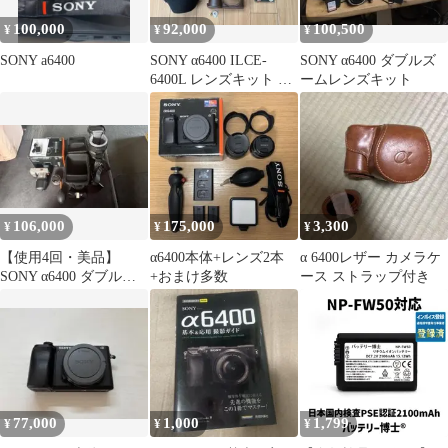
100,000
92,000
100,500
¥
¥
¥
SONY a6400
SONY α6400 ILCE-
SONY α6400 ダブルズ
6400L レンズキット 美
ームレンズキット
品
106,000
175,000
3,300
¥
¥
¥
【使用4回・美品】
α6400本体+レンズ2本
α 6400レザー カメラケ
SONY α6400 ダブルズ
+おまけ多数
ース ストラップ付き
ームレンズキット
77,000
1,000
1,799
¥
¥
¥