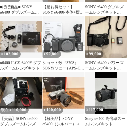
■ほぼ新品■ SONY
【超お得セット】
SONY α6400 ダブルズ
α6400 ダブルズームレ
SONY α6400-本体+標準
ームレンズキット
ンズキット《S数1242
レンズ色々
ILCE-6400Y
回》
102,000
92,800
99,000
¥
¥
¥
α6400 ILCE-6400Y ダブ
ショット数『3708』
SONY α6400 パワーズ
ルズームレンズキット
SONY(ソニー) APS-C
ームレンズキット
ミラーレス一眼カメラ
ILCE-6400L
α6400 ボディブラック
ILCE-6400 B
110,000
120,000
117,000
現在 ¥
¥
¥
【美品】SONY α6400
【極美品】SONY
Sony α6400 高倍率ズー
ダブルズームレンズキ
α6400（シルバー）＋
ムレンズキット