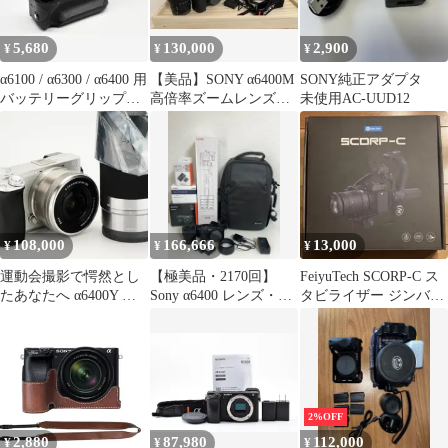
5,680
130,000
2,900
¥
¥
¥
α6100 / α6300 / α6400 用
【美品】SONY α6400M
SONY純正アダプタ
バッテリーグリップ
高倍率ズームレンズキ
未使用AC-UUD12
（中古）
ット SEL18135付属
108,000
166,666
13,000
¥
¥
¥
運動会撮影で愕然とし
【極美品・2170回】
FeiyuTech SCORP-C ス
たあなたへ α6400Y ダ
Sony α6400 レンズ・三
タビライザー ジンバル
ブルズーム SONY 747
脚・リュック豪華フル
本体
セット
2%OFF
2,880
87,980
112,000
¥
¥
¥