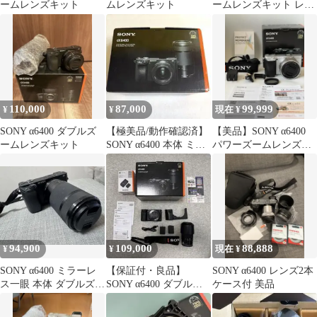
ームレンズキット
ムレンズキット
ームレンズキット レン
ズ2本付き
110,000
87,000
99,999
¥
¥
現在 ¥
SONY α6400 ダブルズ
【極美品/動作確認済】
【美品】SONY α6400
ームレンズキット
SONY α6400 本体 ミラ
パワーズームレンズキ
ーレス一眼 ブラック
ット a6400
94,900
109,000
88,888
¥
¥
現在 ¥
SONY α6400 ミラーレ
【保証付・良品】
SONY α6400 レンズ2本
ス一眼 本体 ダブルズー
SONY α6400 ダブルズ
ケース付 美品
ムレンズキット
ームレンズキット 豪
華おまけあり！