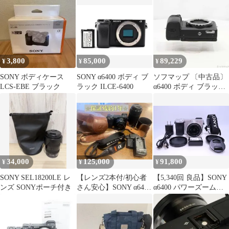
ット
ンズなし) シルバー
ILCE-6400 S
3,800
85,000
89,229
¥
¥
¥
SONY ボディケース
SONY α6400 ボディ ブ
ソフマップ 〔中古品〕
LCS-EBE ブラック
ラック ILCE-6400
α6400 ボディ ブラック
【276】
34,000
125,000
91,800
¥
¥
¥
SONY SEL18200LE レ
【レンズ2本付/初心者
【5,340回 良品】SONY
ンズ SONYポーチ付き
さん安心】SONY α6400
α6400 パワーズームレ
ダブルズームレンズキ
ンズキット(同梱レン
ット
ズ:SELP1650) シルバー
ILCE-6400L SAPS-C ミ
ラーレス一眼カメラ