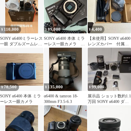
110,000
89,000
4,400
¥
¥
¥
SONY α6400ミラーレス
SONY α6400 本体 ミラ
【未使用】SONY α6400
一眼 ダブルズームレン
ーレス一眼カメラ ボ
レンズカバー 付属品4
ズキットシルバー 保証
ディ+付属品
点
付
78,500
135,000
99,000
¥
¥
¥
SONY α6400 本体 ミラ
α6400 & tamron 18-
展示品 ショット数約1.1
ーレス一眼カメラ
300mm F3.5-6.3
万回 SONY α6400 ダブ
ルズームレンズキット