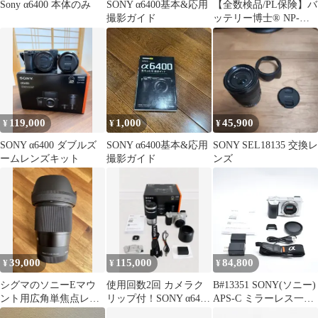
Sony α6400 本体のみ
SONY α6400基本&応用
【全数検品/PL保険】バ
撮影ガイド
ッテリー博士® NP-
FW50 互換バッテリー
互換バッテリー1個 ソ
ニー αシリーズ対応
2100mAh α6400 α6500
α6000 α5100 α7S NEX-
5R RX10等【PSE/適法
品】
119,000
1,000
45,900
¥
¥
¥
SONY α6400 ダブルズ
SONY α6400基本&応用
SONY SEL18135 交換レ
ームレンズキット
撮影ガイド
ンズ
39,000
115,000
84,800
¥
¥
¥
シグマのソニーEマウ
使用回数2回 カメラク
B#13351 SONY(ソニー)
ント用広角単焦点レン
リップ付！SONY α6400
APS-C ミラーレス一眼
ズ「16mm F1.4 DC DN |
ダブルズームレンズキ
カメラ α6400 ボディ(レ