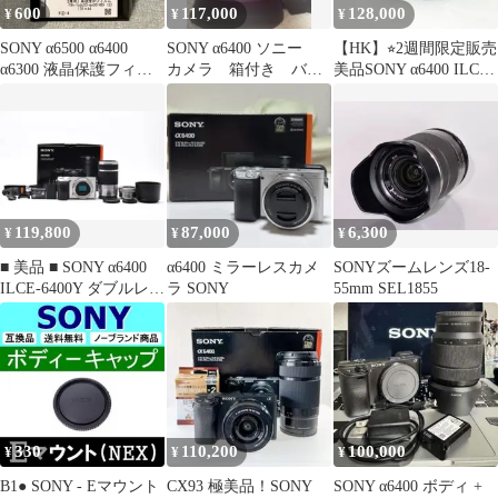
600
117,000
128,000
¥
¥
¥
SONY α6500 α6400
SONY α6400 ソニー
【HK】⭐︎2週間限定販売
α6300 液晶保護フィル
カメラ 箱付き バッ
美品SONY α6400 ILCE-
ム
ク付き
6400Y カメラ
119,800
87,000
6,300
¥
¥
¥
■ 美品 ■ SONY α6400
α6400 ミラーレスカメ
SONYズームレンズ18-
ILCE-6400Y ダブルレン
ラ SONY
55mm SEL1855
ズ《元箱付》
330
110,200
100,000
¥
¥
¥
B1● SONY - Eマウント
CX93 極美品！SONY
SONY α6400 ボディ +