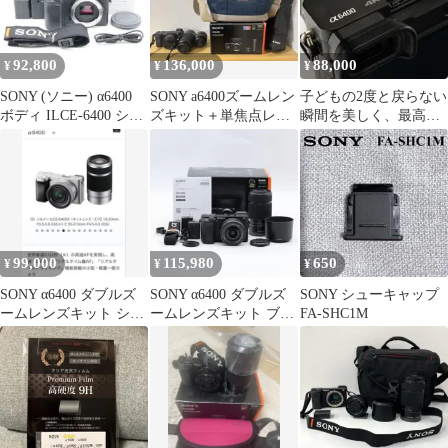
92,800
136,000
88,000
¥
¥
¥
SONY (ソニー) α6400
SONY a6400ズームレン
子どもの2度と戻らない
ボディ ILCE-6400 ショ
ズキット＋単焦点レン
瞬間を美しく、最高カ
ット数180回
ズ、カバン、三脚付
メラ SONY α6400 749
99,000
115,980
650
¥
¥
¥
SONY α6400 ダブルズ
SONY α6400 ダブルズ
SONY シューキャップ
ームレンズキット シル
ームレンズキット ブラ
FA-SHC1M
バー
ック