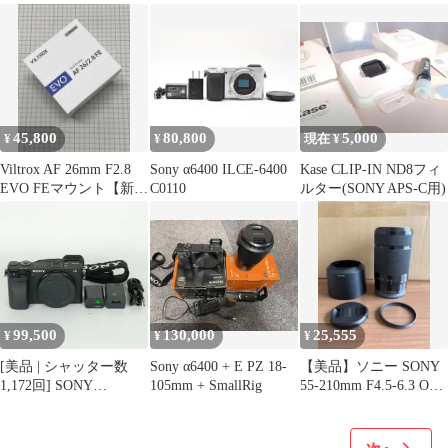
ト
ンズ-ソニーEマウント)
45,800
80,800
5,000
¥
¥
現在 ¥
Viltrox AF 26mm F2.8
Sony α6400 ILCE-6400
Kase CLIP-IN ND8フィ
EVO FEマウント【新品
C0110
ルター(SONY APS-C用)
未開封】
99,500
130,000
25,555
¥
¥
¥
[美品 | シャッター数
Sony α6400 + E PZ 18-
【美品】ソニー SONY
1,172回] SONY
105mm + SmallRig
55-210mm F4.5-6.3 OSS
α6400（ILCE-6400）
SEL5…
[ボディ ブラック] |
SONY Eマウント