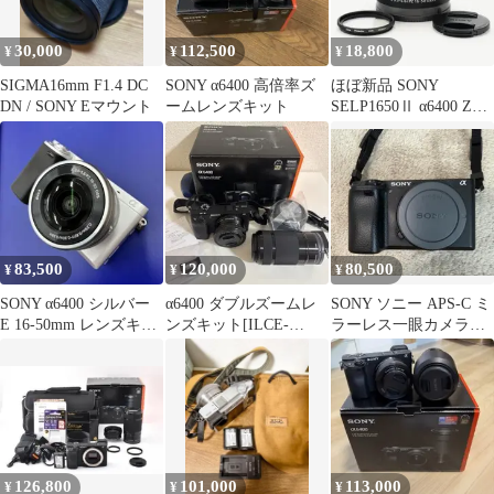
30,000
112,500
18,800
¥
¥
¥
SIGMA16mm F1.4 DC
SONY α6400 高倍率ズ
ほぼ新品 SONY
DN / SONY Eマウント
ームレンズキット
SELP1650Ⅱ α6400 ZV-
E10Ⅱなどに 469
83,500
120,000
80,500
¥
¥
¥
SONY α6400 シルバー
α6400 ダブルズームレ
SONY ソニー APS-C ミ
E 16-50mm レンズキッ
ンズキット[ILCE-
ラーレス一眼カメラ
ト
6400Y B]
α6400
126,800
101,000
113,000
¥
¥
¥