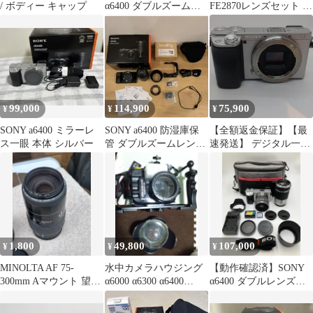
/ ボディー キャップ
α6400 ダブルズームレ
FE2870レンズセット 動
ンズキットミラーレス
作確認済み
一眼
99,000
114,900
75,900
¥
¥
¥
SONY a6400 ミラーレ
SONY a6400 防湿庫保
【全額返金保証】【最
ス一眼 本体 シルバー
管 ダブルズームレンズ
速発送】 デジタル一眼
キット
α6400 ILCE-6400 ボデ
ィ [シルバー] 海外モデ
ル 美品 動作確認済
1,800
49,800
107,000
¥
¥
¥
MINOLTA AF 75-
水中カメラハウジング
【動作確認済】SONY
300mm Aマウント 望遠
α6000 α6300 α6400
α6400 ダブルレンズキ
レンズ
α6500用
ット