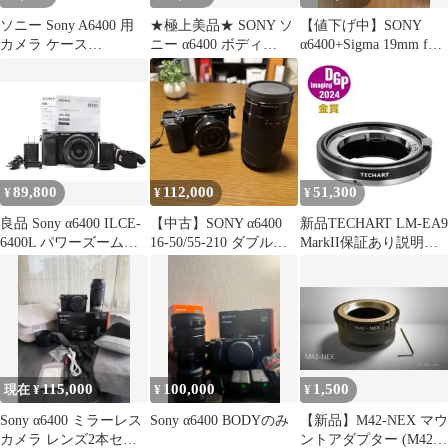
ソニー Sony A6400 用
★極上美品★ SONY ソ
【値下げ中】SONY
カメラ ケース
ニー α6400 ボディ
α6400+Sigma 19mm f2.8
ITARUKEN α6400
ILCE-6400 ブラック ミ
+ 水中ケージ
ILCE-6400 専用 a6400
ラーレス一眼カメラ ＃
ケース ハーフケース
4598
PUレザー 三脚穴有り
ショルダーストラップ
付き ブラウン
89,800
112,000
51,300
¥
¥
¥
良品 Sony α6400 ILCE-
【中古】SONY α6400
新品TECHART LM-EA9
6400L パワーズームレ
16-50/55-210 ダブルズ
MarkII保証あり説明書
ンズキット ブラック ね
ーム
付き即日発送
０１０
115,000
100,000
1,500
現在 ¥
¥
¥
Sony α6400 ミラーレス
Sony α6400 BODYのみ
【新品】M42-NEX マウ
カメラ レンズ2本セッ
ントアダプター (M42レ