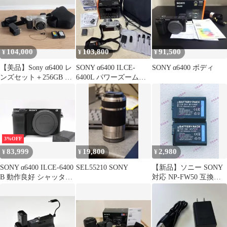
104,000
103,800
91,500
¥
¥
¥
【美品】Sony α6400 レ
SONY α6400 ILCE-
SONY α6400 ボディ
ンズセット＋256GB SD
6400L パワーズームレ
カード付き
ンズキット シルバー
3%OFF
83,999
19,800
2,980
¥
¥
¥
SONY α6400 ILCE‑6400
SEL55210 SONY
【新品】ソニー SONY
B 動作良好 シャッター
対応 NP-FW50 互換バ
1008回
ッテリーパック 電池パ
ック 充電電池 充電式電
池 残量表示 純正充電器
対応 7.2V 1850mAh お
得な２個セット