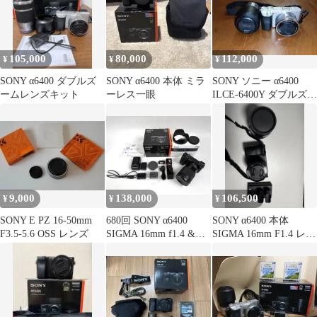
105,000
80,000
112,000
¥
¥
¥
SONY α6400 ダブルズ
SONY α6400 本体 ミラ
SONY ソニー α6400
ームレンズキット
ーレス一眼
ILCE-6400Y ダブルズー
ムレンズキット
9,000
138,000
106,500
¥
¥
¥
SONY E PZ 16-50mm
680回 SONY α6400
SONY α6400 本体
F3.5-5.6 OSS レンズ
SIGMA 16mm f1.4 &ア
SIGMA 16mm F1.4 レン
クセサリー
ズセット