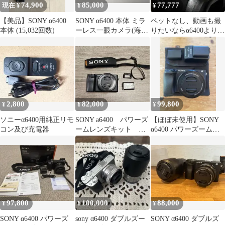
74,900
85,000
77,777
現在 ¥
¥
¥
【美品】SONY α6400
SONY α6400 本体 ミラ
ペットなし、動画も撮
本体 (15,032回数)
ーレス一眼カメラ(海外
りたいならα6400より
仕様)
α6500 SONY 600
2,800
82,000
99,800
¥
¥
¥
ソニーα6400用純正リモ
SONY a6400 パワーズ
【ほぼ未使用】SONY
コン及び充電器
ームレンズキット ミ
α6400 パワーズームレ
ラーレスカメラ
ンズキット バッテリー
2個付き
97,800
100,000
88,000
¥
¥
¥
SONY α6400 パワーズ
sony α6400 ダブルズー
SONY α6400 ダブルズ