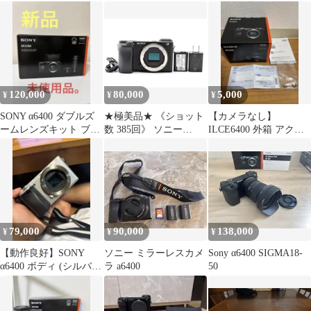
ット シャッター回数
SIGMA 30mm F1.4DC
649回
120,000
80,000
5,000
¥
¥
¥
SONY α6400 ダブルズ
★極美品★ 《ショット
【カメラなし】
ームレンズキット ブラ
数 385回》 ソニー
ILCE6400 外箱 アクセ
ック シルバー 新
SONY α6400 ボディ
サリ α6400
品 未使用
ILCE-6400 ブラック
#2510
79,000
90,000
138,000
¥
¥
¥
【動作良好】SONY
ソニー ミラーレスカメ
Sony α6400 SIGMA18-
α6400 ボディ (シルバ
ラ a6400
50
ー)