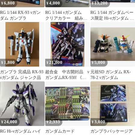
6,800
4,000
13,200
¥
¥
¥
RG 1/144 RX-93 νガン
RG 1/144 νガンダム
RG 1/144 ガンダムベー
ダム ガンプラ
クリアカラー 組み立
ス限定 Hi-νガンダム チ
て済み
タニウムフィニッシュ
1,800
21,000
5,000
¥
¥
¥
ガンプラ 完成品 RX-93
超合金 中古開封品 ν
元祖SD ガンダム RX-
νガンダム ジャンク品
ガンダムRX-93ff 《機
78-2 νガンダム
動戦士ガンダム逆襲の
シャア》
24,000
2,333
3,000
¥
¥
¥
RG Hi-νガンダム ハイ
ガンダムカード
ガンプラパッケージア