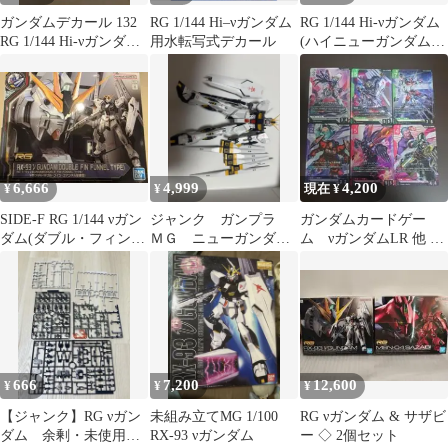
ガンダムデカール 132
RG 1/144 Hi–νガンダム
RG 1/144 Hi-νガンダム
RG 1/144 Hi-νガンダム
用水転写式デカール
(ハイニューガンダム)
用 新品未開封品
ガンプラ未組立
6,666
4,999
4,200
¥
¥
現在 ¥
SIDE-F RG 1/144 νガン
ジャンク ガンプラ
ガンダムカードゲー
ダム(ダブル・フィン・
ＭＧ ニューガンダ
ム νガンダムLR 他 6
ファンネル装備型)
ム νガンダム ver Ka
枚セット フリーダム
アセンション
666
7,200
12,600
¥
¥
¥
【ジャンク】RG νガン
未組み立てMG 1/100
RG νガンダム & サザビ
ダム 余剰・未使用パ
RX-93 νガンダム
ー ◇ 2個セット