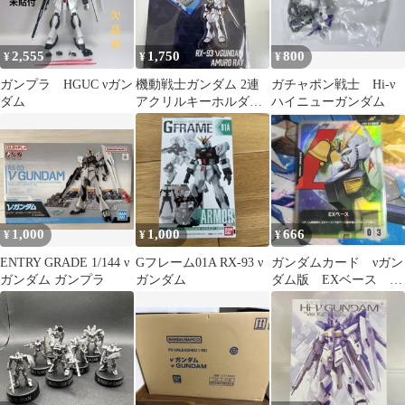
2,555
1,750
800
¥
¥
¥
ガンプラ HGUC νガン
機動戦士ガンダム 2連
ガチャポン戦士 Hi‐ν
ダム
アクリルキーホルダー
ハイニューガンダム
νガンダム アムロ
1,000
1,000
666
¥
¥
¥
ENTRY GRADE 1/144 ν
Gフレーム01A RX-93 ν
ガンダムカード νガン
ガンダム ガンプラ
ガンダム
ダム版 EXベース 1
枚