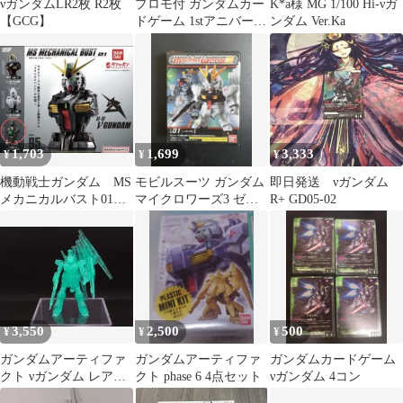
νガンダムLR2枚 R2枚
プロモ付 ガンダムカー
K*a様 MG 1/100 Hi-νガ
【GCG】
ドゲーム 1stアニバーサ
ンダム Ver.Ka
リー アーカイブ シュ
リンクあり
1,703
1,699
3,333
¥
¥
¥
機動戦士ガンダム MS
モビルスーツ ガンダム
即日発送 νガンダム
メカニカルバスト01 ν
マイクロワーズ3 ゼー
R+ GD05-02
ガンダム 3.内部メカ
タガンダム 01
3,550
2,500
500
¥
¥
¥
ガンダムアーティファ
ガンダムアーティファ
ガンダムカードゲーム
クト νガンダム レアカ
クト phase 6 4点セット
νガンダム 4コン
ラー 完成品 無塗装