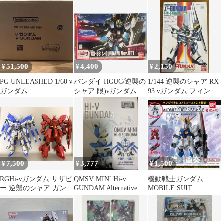
ーツ
51,500
4,400
2,150
¥
¥
¥
PG UNLEASHED 1/60 ν
バンダイ HGUC/逆襲の
1/144 逆襲のシャア RX-
ガンダム
シャア 限)νガンダム
93 νガンダム フィン・
verGFT 1/144
ファンネル装備型
7,500
3,777
1,500
¥
¥
¥
RGHi-νガンダム サザビ
QMSV MINI Hi-ν
機動戦士ガンダム
ー 逆襲のシャア ガンプ
GUNDAM Alternative
MOBILE SUIT
ラセット
Ver.
ENSEMBLE FUKUOKA