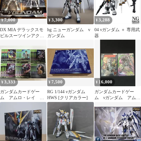
7,000
3,300
3,288
¥
¥
¥
DX MIA デラックスモ
hg ニューガンダム v
04 νガンダム ＋ 専用武
ビルスーツインアクシ
ガンダム
器
ョン νガンダム
3,333
7,500
16,000
¥
¥
¥
ガンダムカードゲー
RG 1/144 νガンダム
ガンダムカードゲー
ム アムロ・レイ
HWS [クリアカラー]
ム νガンダム アム
リ・ガズィ νガンダ
ロ パラレル セット売
ム 緑R4コン
り