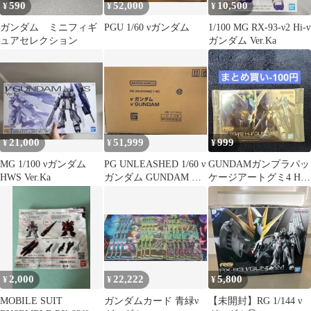
590
52,000
10,500
¥
¥
¥
ガンダム ミニフィギ
PGU 1/60 νガンダム
1/100 MG RX-93-ν2 Hi-ν
ュアセレクション
ガンダム Ver.Ka
21,000
51,999
999
¥
¥
¥
MG 1/100 νガンダム
PG UNLEASHED 1/60 ν
GUNDAMガンプラパッ
HWS Ver.Ka
ガンダム GUNDAM ニ
ケージアートグミ4 Hi-ν
ューガンダム
ガンダム 368
2,000
22,222
5,800
¥
¥
¥
MOBILE SUIT
ガンダムカード 青緑ν
【未開封】RG 1/144 ν