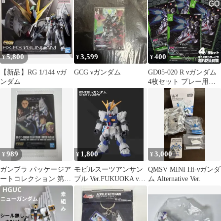
5,800
3,599
400
¥
¥
¥
【新品】RG 1/144 νガ
GCG νガンダム
GD05-020 R νガンダム
ンダム
4枚セット プレー用
Freedom Ascension
[GD05]
989
1,800
3,000
¥
¥
¥
ガンプラ パッケージア
モビルスーツアンサン
QMSV MINI Hi-νガンダ
ートコレクション 第8
ブル Ver.FUKUOKA νガ
ム Alternative Ver.
弾 RG 1/144 νガンダ
ンダムセット
ム