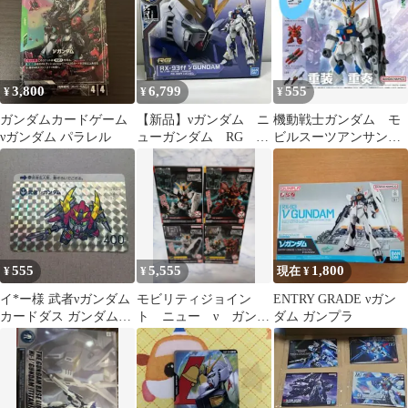
3,800
6,799
555
¥
¥
¥
ガンダムカードゲーム
【新品】νガンダム ニ
機動戦士ガンダム モ
νガンダム パラレル
ューガンダム RG サ
ビルスーツアンサンブ
イドF限定品
ル vガンダム ④
555
5,555
1,800
¥
¥
現在 ¥
イ*ー様 武者νガンダム
モビリティジョイン
ENTRY GRADE νガン
カードダス ガンダム
ト ニュー ν ガンダ
ダム ガンプラ
１９８９年物
ム サザビー 逆シャ
ア EX HWS