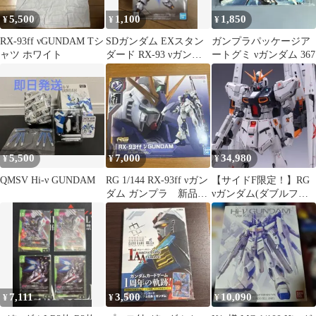
5,500
1,100
1,850
¥
¥
¥
RX-93ff νGUNDAM Tシ
SDガンダム EXスタン
ガンプラパッケージア
ャツ ホワイト
ダード RX-93 νガンダ
ートグミ νガンダム 367
ム ガンプラ 未組立
5,500
7,000
34,980
¥
¥
¥
QMSV Hi-ν GUNDAM
RG 1/144 RX-93ff νガン
【サイドF限定！】RG
ダム ガンプラ 新品未
νガンダム(ダブルフィ
開封
ンファンネル装備型)塗
装済 完成品
7,111
3,500
10,090
¥
¥
¥