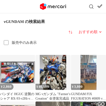
νGUNDAM の検索結果
並び替え
販売中のみ表示
2,860
46,000
3,800
¥
¥
¥
バンダイ HGUC 逆襲の
MG νガンダム "Farmer's
GUNDAM FIX
シャア RX-93-ν2Hi-νガ
Creation" 全塗装完成品
FIGURATION #0009 νガ
ンダム 95
ンダム+HWS