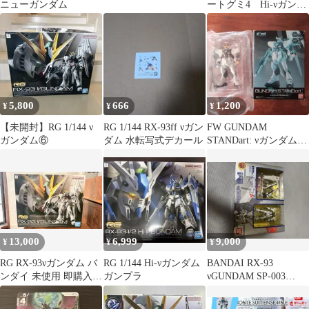
ニューガンダム
ートグミ4 Hi-νガンダ
ム νガンダム
GUNDAM
5,800
666
1,200
¥
¥
¥
【未開封】RG 1/144 ν
RG 1/144 RX-93ff νガン
FW GUNDAM
ガンダム⑥
ダム 水転写式デカール
STANDart: νガンダム
(フィン・ファンネル装
備)
13,000
6,999
9,000
¥
¥
¥
RG RX-93νガンダム バ
RG 1/144 Hi-νガンダム
BANDAI RX-93
ンダイ 未使用 即購入
ガンプラ
νGUNDAM SP-003
OK
1/200