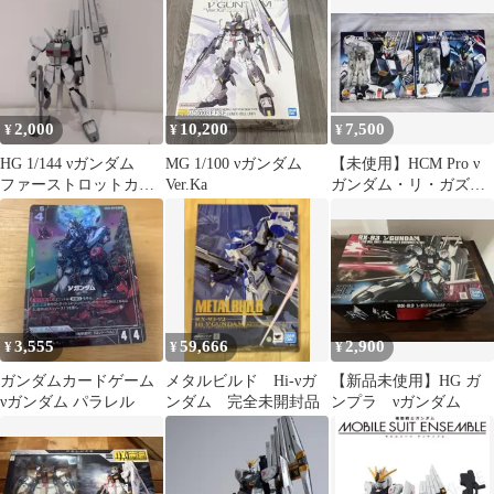
2,000
10,200
7,500
¥
¥
¥
HG 1/144 νガンダム
MG 1/100 νガンダム
【未使用】HCM Pro ν
ファーストロットカラ
Ver.Ka
ガンダム・リ・ガズィ
ー完成品
セット
3,555
59,666
2,900
¥
¥
¥
ガンダムカードゲーム
メタルビルド Hi-νガ
【新品未使用】HG ガ
νガンダム パラレル
ンダム 完全未開封品
ンプラ νガンダム