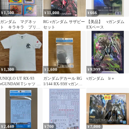
1,500
11,000
666
¥
¥
¥
ガンダム マグネッ
RG νガンダム サザビー
【美品】 νガンダム
ト キラキラ プリズ
セット
EXベース
ム 当時物 νガンダム
1,300
1,600
9,999
¥
¥
¥
UNIQLO UT RX-93
ガンダムデカール RG
νガンダム lr＋
νGUNDAM Tシャツ S
1/144 RX-93ff νガンダ
サイズ
ム用 SP Ver.
2,440
700
7,000
¥
¥
¥