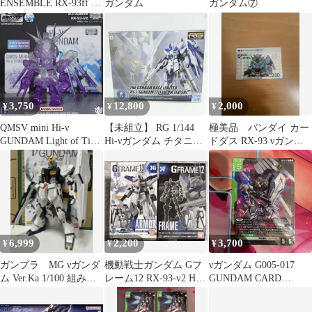
ENSEMBLE RX-93ff ν
ガンダム
ガンダム⑦
ガンダム
3,750
12,800
2,000
¥
¥
¥
QMSV mini Hi-ν
【未組立】 RG 1/144
極美品 バンダイ カー
GUNDAM Light of Time
Hi-νガンダム チタニウ
ドダス RX-93 νガンダ
Ver
ムフィニッシュ プラモ
ム
デル ※内袋未開封
6,999
2,200
3,700
¥
¥
¥
ガンプラ MG νガンダ
機動戦士ガンダム Gフ
νガンダム G005-017
ム Ver.Ka 1/100 組み立
レーム12 RX-93-v2 Hi-ν
GUNDAM CARD
て済み
ガンダム
GAME