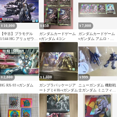
10,000
450
7,000
¥
¥
¥
【中古】プラモデル
ガンダムカードゲーム
ガンダムカードゲーム
1/144 HG アリュゼウス
νガンダム 4コン
νガンダム アムロ・レ
「機動戦士ガンダム 閃
イセット
光のハサウェイ」
[5072030]
2,800
1,000
999
¥
¥
¥
HG RX-93 νガンダム
ガンプラパッケージア
ニューガンダム 機動戦
ートグミ4 Hi-νガンダム
士ガンダム ミニフィギ
ュアセレクション プラ
ス MS