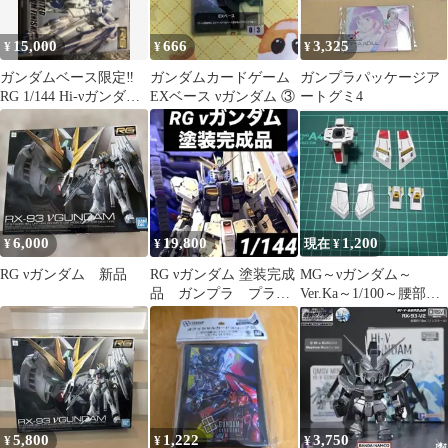
15,000
666
3,325
¥
¥
¥
ガンダムベース限定‼️
ガンダムカードゲーム
ガンプラパッケージア
RG 1/144 Hi-νガンダム
EXベース νガンダム ③
ートグミ4
チタニウムフィニッシ
ュ
6,000
19,800
1,200
¥
¥
現在 ¥
RG νガンダム 新品
RG νガンダム 塗装完成
MG～νガンダム～
品 ガンプラ プラモ
Ver.Ka～1/100～腰部～
デル 塗装済み
完成品
5,800
1,222
3,750
¥
¥
¥