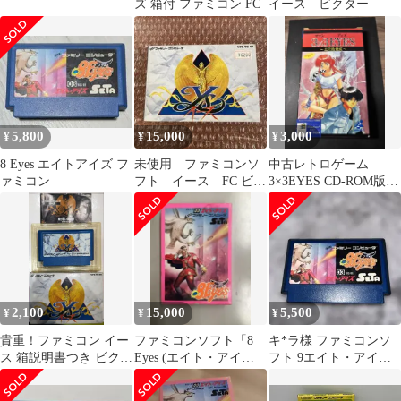
ズ 箱付 ファミコン FC
イース ビクター
5,800
15,000
3,000
¥
¥
¥
8 Eyes エイトアイズ フ
未使用 ファミコンソ
中古レトロゲーム
ァミコン
フト イース FC ビク
3×3EYES CD-ROM版
ター音楽産業★fc FC
Windows専用
2,100
15,000
5,500
¥
¥
¥
貴重！ファミコン イー
ファミコンソフト「8
キ*ラ様 ファミコンソ
ス 箱説明書つき ビクタ
Eyes (エイト・アイ
フト 9エイト・アイズ
ー音楽産業
ズ)」
SETA