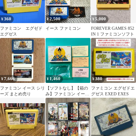
360
2,500
5,000
¥
¥
¥
ファミコン エグゼド
イース ファミコン
FOREVER GAMES 852
エグゼス
IN 1 ファミコンソフト
7,666
1,460
380
¥
¥
¥
ファミコン イース シリ
【ソフトなし】【箱の
ファミコン エグゼドエ
ーズ まとめ売り
み】ファミコン イース
グゼス EXED EXES
YS 日本ファルコム FC