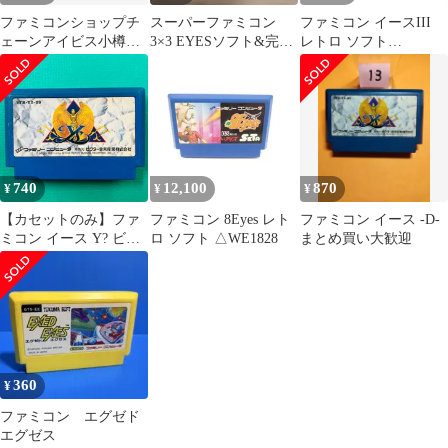
ファミコンショップチ
スーパーファミコン
ファミコン イースIII
ェーンアイビス小樽
3×3 EYESソフト&完全
レトロ ソフト
店 シール エグゼド
攻略ガイドセット 92年
△WE1786
エグゼス カセットの
初版
み
740
12,100
870
¥
¥
¥
【カセットのみ】ファ
ファミコン 8Eyes レト
ファミコン イース -D-
ミコン イース Y? ビク
ロ ソフト △WE1828
まとめ買い大歓迎
ター FC
360
¥
ファミコン エグゼド
エグゼス