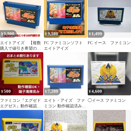
5,900
9,580
1,499
¥
¥
¥
エイトアイズ 【複数
FC ファミコンソフト
FC イース ファミコン
購入で値引き希望の方
エイトアイズ
は購入前に質問でコメ
ントください】【ファ
ミコン】【箱説なし】
500
7,280
4,600
¥
¥
¥
ファミコン『エグゼド
エイト・アイズ ファ
◯イース ファミコン
エグゼス』動作確認Ｏ
ミコン 動作確認済み
Ｋ・端子とカセットは
FC
丁寧に清掃済み