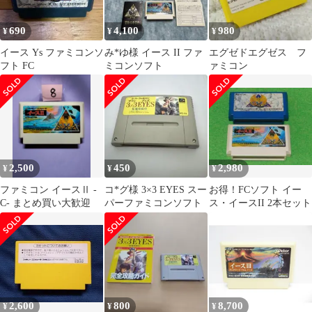
690
4,100
980
¥
¥
¥
イース Ys ファミコンソ
み*ゆ様 イース II ファ
エグゼドエグゼス フ
フト FC
ミコンソフト
ァミコン
2,500
450
2,980
¥
¥
¥
ファミコン イースⅡ -
コ*グ様 3×3 EYES スー
お得！FCソフト イー
C- まとめ買い大歓迎
パーファミコンソフト
ス・イースII 2本セット
2,600
800
8,700
¥
¥
¥