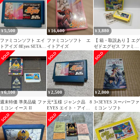
5,500
16,600
3,880
¥
¥
¥
ファミコンソフト エイ
ファミコンソフト エ
【 箱・取説あり 】エグ
トアイズ 8Eyes SETA
イトアイズ
ゼドエグゼス ファミコ
動作確認済み ジャンク
ン
扱い
6,100
2,500
2,000
¥
¥
¥
週末特価 準美品級 ファ
元*玉様 ジャンク品 8
3×3EYES スーパーファ
ミコン イース II
EYES エイト・アイズ
ミコン ソフト
ファミコンソフト カセ
ット単