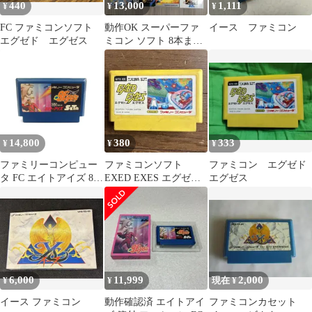
440
13,000
1,111
¥
¥
¥
FC ファミコンソフト
動作OK スーパーファ
イース ファミコン
エグゼド エグゼス
ミコン ソフト 8本まと
め売り バラ売り不可
14,800
380
333
¥
¥
¥
ファミリーコンピュー
ファミコンソフト
ファミコン エグゼド
タ FC エイトアイズ 8
EXED EXES エグゼド
エグゼス
Eyes レトロゲーム
エグゼス
∠UR1045
6,000
11,999
2,000
¥
¥
現在 ¥
イース ファミコン
動作確認済 エイトアイ
ファミコンカセット