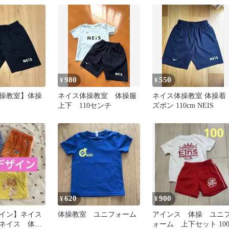
980
550
¥
¥
操教室】体操
ネイス体操教室 体操服
ネイス体操教室 体操着
上下 110センチ
ズボン 110cm NEIS
620
900
¥
¥
イン】ネイス
体操教室 ユニフォーム
アインス 体操 ユニ
ネイス 体操
ォーム 上下セット 10