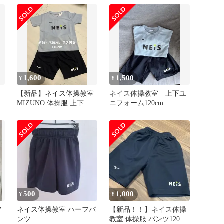
1,600
1,500
¥
¥
【新品】ネイス体操教室
ネイス体操教室 上下ユ
MIZUNO 体操服 上下セ
ニフォーム120cm
ット 110cm
500
1,000
¥
¥
フ
ネイス体操教室 ハーフパ
【新品！！】ネイス体操
0
ンツ
教室 体操服 パンツ120