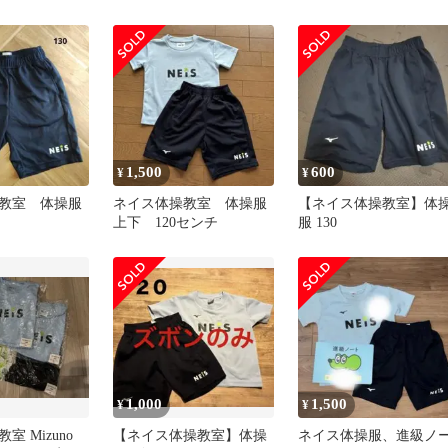
S体操教
1,500
600
¥
¥
教室 体操服
ネイス体操教室 体操服
【ネイス体操教室】体
上下 120センチ
服 130
1,000
1,500
¥
¥
室 Mizuno
【ネイス体操教室】体操
ネイス体操服、進級ノ