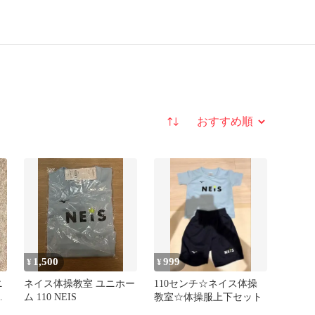
並び替え
1,500
999
¥
¥
ニ
ネイス体操教室 ユニホー
110センチ☆ネイス体操
ツ
ム 110 NEIS
教室☆体操服上下セット