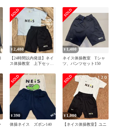
2,480
1,400
¥
¥
操
【24時間以内発送】ネイ
ネイス体操教室 Tシャ
ス体操教室 上下セット
ツ、パンツセット150
120cm
390
1,000
¥
¥
ー
体操ネイス ズボン140
【ネイス体操教室】ユニ