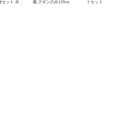
操服セット 水色/
服 ズボンのみ120cm
トセット
0