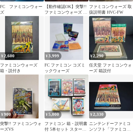
FC ファミコンウォー
【動作確認OK】突撃!!
ファミコンウォーズ 取
ズ
ファミコンウォーズ ゲ
扱説明書 HVC-FW
ームキューブ ニンテン
ドー
2,600
3,999
2,290
¥
¥
¥
ファミコンウォーズ
FC ファミコン コズミ
任天堂 ファミコンウォ
箱・説付き
ックウォーズ
ーズ 箱説付
900
5,000
2,330
¥
¥
¥
突撃!! ファミコンウォ
ファミコン 箱・説明書
ニンテンドーファミコ
ーズVS
付 5本セット スターウ
ンソフト「ファミコン