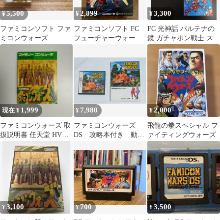
5,500
2,899
3,300
¥
¥
¥
ファミコンソフト ファ
ファミコンソフト FC
FC 光神話 パルテナの
ミコンウォーズ
フューチャーウォーズ
鏡 ガチャポン戦士 スク
未来戦史 ライオス 動作
ランブルウォーズ
確認済み
1,999
7,980
2,000
現在 ¥
¥
¥
ファミコンウォーズ 取
ファミコンウォーズ
飛龍の拳スペシャル フ
扱説明書 任天堂 HVC-
DS 攻略本付き 動作
ァイティングウォーズ
FW
確認済み
3,100
700
3,500
¥
¥
¥