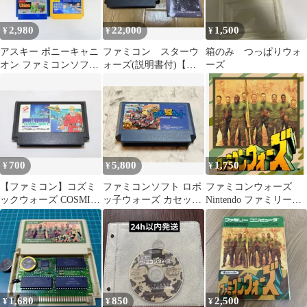
2,980
22,000
1,500
¥
¥
¥
アスキー ポニーキャニ
ファミコン スターウ
箱のみ つっぱりウォ
オン ファミコンソフト
ォーズ(説明書付)【お
ーズ
8点
値下げ中】
700
5,800
1,750
¥
¥
¥
【ファミコン】コズミ
ファミコンソフト ロボ
ファミコンウォーズ
ックウォーズ COSMIC
ッ子ウォーズ カセット
Nintendo ファミリーコ
WARS
のみ
ンピュータ HVC-FW
1,680
850
2,500
¥
¥
¥