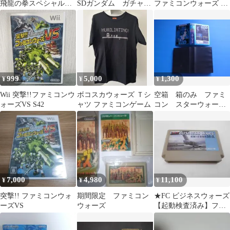
飛龍の拳スペシャル
SDガンダム ガチャポ
ファミコンウォーズ フ
ファイティングウォー
ン戦士・マップコレク
ァミリーコンピュータ
ズ
ション 』セット
ー Nintendo 動作正常 任
天堂ファミコン
999
5,000
1,300
¥
¥
¥
Wii 突撃!!ファミコンウ
ボコスカウォーズ Ｔシ
空箱 箱のみ ファミ
ォーズVS S42
ャツ ファミコンゲーム
コン スターウォー
ズ 1987年 ナムコ
7,000
4,980
11,100
¥
¥
¥
突撃!! ファミコンウォ
期間限定 ファミコン
★FC ビジネスウォーズ
ーズVS
ウォーズ
【起動検査済み】ファ
ミコン