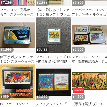
7,299
2,999
8,900
¥
¥
¥
ファミコン 完品か
【箱・取説あり】ファ
スーパーファミコンソ
も？ スターウォーズ
ミコン用ソフト ファミ
フト バーチャルウォー
コンウォーズ ゲームソ
ズ 箱説明書付き
フト レトロ ニンテンド
ー 任天堂
1,999
3,499
2,800
¥
¥
¥
値下げ 希少 レア ファ
ファミコンウォーズ DS
ファミコン ソフト 4
ミコン スターウォーズ
⭐️匿名配送⭐️24時間以内
本 動作確認済み FC
発送⭐️
任天堂
10%OFF
880
1,380
4,500
¥
¥
¥
FC ファミコンソフト
ディスクシステム 『
【動作確認済み】 FC