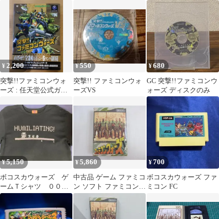
ォーズ FF チャイルズ
ウォーズ」 完全攻略テ
クエスト
クニックブック
2,200
550
680
¥
¥
¥
突撃!!ファミコンウォ
突撃!! ファミコンウォ
GC 突撃!!ファミコンウ
ーズ : 任天堂公式ガイ
ーズVS
ォーズ ディスクのみ
ドブック ゲームキュ
ーブ攻略本
5,150
5,860
700
¥
¥
¥
ボコスカウォーズ ゲ
中古品 ゲーム ファミコ
ボコスカウォーズ ファ
ームＴシャツ ００年
ン ソフト ファミコンウ
ミコン FC
代 ファミコン
ォーズ 箱説付き