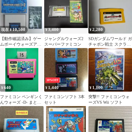
10,500
3,400
2,280
現在 ¥
¥
¥
【動作確認済み】ゲー
ジャングルウォーズ2
SDガンダムワールド ガ
ムボーイウォーズアド
スーパーファミコン
チャポン戦士 スクラン
バンス1+2 外箱・説明
ブルウォーズ ファミコ
書付き
ンミニGBA
10%OFF
640
1,440
1,100
¥
¥
¥
ファミコン ペンギンく
ファミコンソフト 3本
突撃!! ファミコンウォ
んウォーズ -D- まとめ
セット
ーズVS Wii ソフト
買い大歓迎