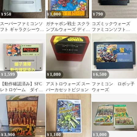
950
1,000
790
¥
¥
¥
スーパーファミコンソ
ガチャポン戦士 スクラ
コズミックウォーズ
フト ギャラクシーウォ
ンブルウォーズ ディス
ファミコンソフト
ーズ
クカード
KONAMI
1,599
1,080
6,500
¥
¥
¥
【動作確認済み】SFC
アストロウォーズ スー
ファミコン ロボッ子
レトロゲーム ダイナ
パーカセットビジョン
ウォーズ
ウォーズ 恐竜王国へ
の大冒険
3,900
1,100
3,000
¥
¥
¥