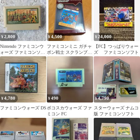
2,800
4,500
24,000
¥
¥
¥
Nintendo ファミコンウ
ファミコンミニ ガチャ
【FC】つっぱりウォー
ォーズ ファミコンソフ
ポン戦士 スクランブル
ズ ファミコンソフト
ト HVC-FW 動作未確認
ウォーズ GBA
4,780
490
4,790
¥
¥
¥
ファミコンウォーズ DS
ボコスカウォーズ ファ
スターウォーズ ナムコ
ミコン FC
版 ファミコンソフト