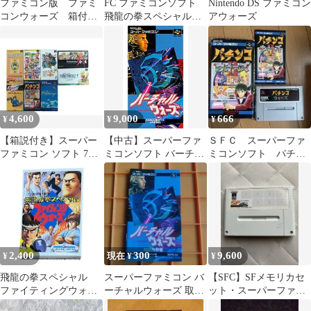
ファミコン版 ファミ
FC ファミコンソフト
Nintendo DS ファミコン
コンウォーズ 箱付き
飛龍の拳スペシャル
アウォーズ
C
ファイティングウォー
ズ
4,600
9,000
666
¥
¥
¥
【箱説付き】スーパー
【中古】スーパーファ
ＳＦＣ スーパーファ
ファミコン ソフト 7本
ミコンソフト バーチャ
ミコンソフト パチン
セット（動作未確認・
ルウォーズ
コウォーズ
ジャンク扱い）
2,400
300
9,600
¥
現在 ¥
¥
飛龍の拳スペシャル
スーパーファミコン バ
【SFC】SFメモリカセ
ファイティングウォー
ーチャルウォーズ 取扱
ット・スーパーファミ
ズ ファミコン FC
説明書
コンウォーズ ⑤