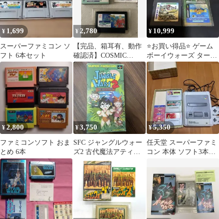
1,699
2,780
10,999
¥
¥
¥
スーパーファミコン ソ
【完品、箱耳有、動作
⭐️お買い得品⭐️ ゲーム
フト 6本セット
確認済】COSMIC
ボーイウォーズ ターボ
WARS ファミコンソフ
2 3 セット 動作確認
ト
2,800
3,750
5,350
¥
¥
¥
ファミコンソフト おま
SFC ジャングルウォー
任天堂 スーパーファミ
とめ 6本
ズ2 古代魔法アティモ
コン 本体 ソフト3本付
スの謎 SUPER
き
FAMICOM