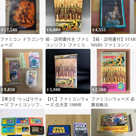
17,500
6,000
4,555
¥
¥
¥
ファミコン ドラゴンウ
箱・説明書付き ファミ
【箱・説明書付】STAR
ォーズ
コンソフト ファミコン
WARS ファミコンソフ
ウォーズ 任天堂
ト
9,850
3,980
2,500
¥
¥
¥
【希少】つっぱりウォ
【FC】ファミコンウォ
ファミコンウォーズ 必
ーズ ファミコンソフト
ーズ 任天堂 1988年
勝攻略法
箱説明書付き