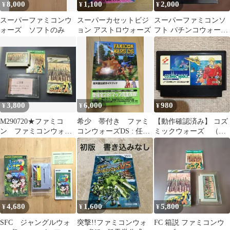
8,000
1,100
2,000
¥
¥
¥
スーパーファミコンウ
スーパーカセットビジ
スーパーファミコンソ
ォーズ ソフトのみ
ョン アストロウォーズ
フト パチンコウォーズ
II
3,800
6,000
980
¥
¥
¥
M290720★ファミコ
希少 帯付き ファミ
【動作確認済み】 コズ
ン ファミコンウォー
コンウォーズDS : 任天
ミックウォーズ （フ
ズ
堂公式ガイドブック
ァミコン）
4,680
1,600
5,800
¥
¥
¥
SFC ジャングルウォ
突撃!!ファミコンウォ
FC 箱説 ファミコンウ