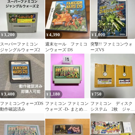
3,200
4,390
1,000
¥
¥
¥
スーパーファミコン
週末セール ファミコ
突撃!! ファミコンウォ
ジャングルウォーズ2
ンウォーズ DS
ーズVS
3,400
1,180
750
¥
¥
¥
ファミコンウォーズDS
ファミコン ファミコン
ファミコン ディスク
動作確認済み
ウォーズ -D- まとめ買
システム 2枚 ジャン
い大歓迎
ク