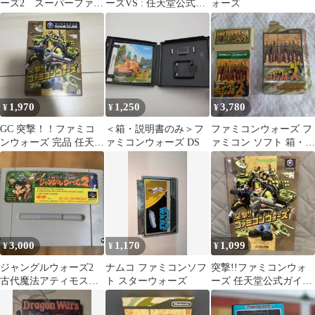
ーズ2 スーパーファミ
ーズVS : 任天堂公式ガ
ォーズ
コン
イドブック
1,970
1,250
3,780
¥
¥
¥
GC 突撃！！ファミコ
＜箱・説明書のみ＞フ
ファミコンウォーズ フ
ンウォーズ 完品 任天堂
ァミコンウォーズ DS
ァミコン ソフト 箱・説
名作 状態良好
明書付
3,000
1,170
1,099
¥
¥
¥
ジャングルウォーズ2
ナムコ ファミコンソフ
突撃!!ファミコンウォ
古代魔法アティモスの
ト スターウォーズ
ーズ 任天堂公式ガイド
謎 スーパーファミコン
ブック 小学館 ゲーム
キューブ