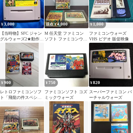
3,000
4,000
1,000
¥
現在 ¥
¥
【当時物】SFC ジャン
M 任天堂 ファミコン
ファミコンウォーズ
グルウォーズ2★動作確
ソフト ファミコンウォ
VHS ビデオ 販促映像
認済 メンテ済 レトロゲ
ーズ 箱·説明書付
ーム名作
900
750
820
¥
¥
¥
レトロファミコンソフ
ファミコンソフト コズ
スーパーファミコン バ
ト「飛龍の件スペシャ
ミックウォーズ
ーチャルウォーズ
ル ファイティングウォ
ーズ」