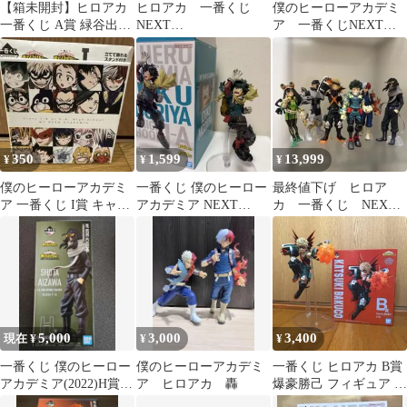
【箱未開封】ヒロアカ
ヒロアカ 一番くじ
僕のヒーローアカデミ
一番くじ A賞 緑谷出久
NEXT
ア 一番くじNEXT
NEXTGENERATIONS
GENERATIONS！！
GENERATIONS 蛙吹梅
雨
350
1,599
13,999
¥
¥
¥
僕のヒーローアカデミ
一番くじ 僕のヒーロー
最終値下げ ヒロア
ア 一番くじ I賞 キャン
アカデミア NEXT
カ 一番くじ NEXT
バスボード 雄英高
GENERATIONS！！２
GENERATIONS フィギ
校 1年A組
ュア
5,000
3,000
3,400
現在 ¥
¥
¥
一番くじ 僕のヒーロー
僕のヒーローアカデミ
一番くじ ヒロアカ B賞
アカデミア(2022)H賞
ア ヒロアカ 轟
爆豪勝己 フィギュア 箱
相澤消太;figure
あり 即購入OK