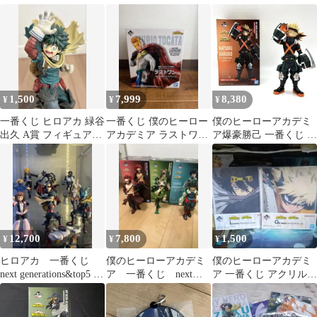
GENERATIONS!! 飯田
緑谷出久 爆豪勝己
天哉 D賞
1,500
7,999
8,380
¥
¥
¥
一番くじ ヒロアカ 緑谷
一番くじ 僕のヒーロー
僕のヒーローアカデミ
出久 A賞 フィギュア
アカデミア ラストワン
ア爆豪勝己 一番くじ B
NEXT GENERATIONS
賞 通形ミリオ フィギュ
賞 NEXT
ア
GENERATIONS
12,700
7,800
1,500
¥
¥
¥
ヒロアカ 一番くじ
僕のヒーローアカデミ
僕のヒーローアカデミ
next generations&top5 フ
ア 一番くじ next
ア 一番くじ アクリルス
ィギュア
generation まとめ売り
タンド 2種セット