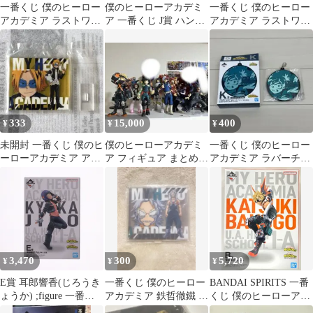
一番くじ 僕のヒーロー
僕のヒーローアカデミ
一番くじ 僕のヒーロー
アカデミア ラストワン
ア 一番くじ J賞 ハンド
アカデミア ラストワン
賞 爆豪勝己 フィギュア
タオル 2種
賞 爆豪勝己 フィギュア
開封済み
未開封
333
15,000
400
¥
¥
¥
未開封 一番くじ 僕のヒ
僕のヒーローアカデミ
一番くじ 僕のヒーロー
ーローアカデミア アク
ア フィギュア まとめ売
アカデミア ラバーチャ
リルスタンド 上鳴電気
り 一番くじ
ーム 緑谷出久
3,470
300
5,720
¥
¥
¥
E賞 耳郎響香(じろうき
一番くじ 僕のヒーロー
BANDAI SPIRITS 一番
ょうか) ;figure 一番く
アカデミア 鉄哲徹鐵 ア
くじ 僕のヒーローアカ
じ 僕のヒーローアカデ
クリルスタンド
デミア NEXT