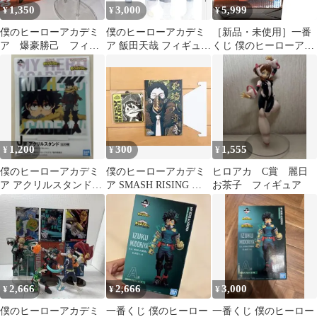
1,350
3,000
5,999
¥
¥
¥
僕のヒーローアカデミ
僕のヒーローアカデミ
［新品・未使用］一番
ア 爆豪勝己 フィギ
ア 飯田天哉 フィギュア
くじ 僕のヒーローアカ
ュア 一番くじ
D賞
デミア 爆豪勝己 B賞
SMASH RISING
NEXT
1,200
300
1,555
¥
¥
¥
僕のヒーローアカデミ
僕のヒーローアカデミ
ヒロアカ C賞 麗日
ア アクリルスタンド14
ア SMASH RISING グ
お茶子 フィギュア
点セット
ッズセット
2,666
2,666
3,000
¥
¥
¥
僕のヒーローアカデミ
一番くじ 僕のヒーロー
一番くじ 僕のヒーロー