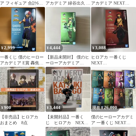
ア フィギュア 合計6体
アカデミア 緑谷出久 フ
アカデミア NEXT
セット
ィギュア
GENERATIONS！！ 緑
谷出久
2,999
4,444
3,088
¥
¥
¥
一番くじ 僕のヒーロー
【新品未開封】 僕のヒ
ヒロアカ 一番くじ
アカデミア E賞 轟焦凍
ーローアカデミア
NEXT
フィギュア
NEXT GENERATIONS
GENERATIONS!! G賞
F賞
切島鋭児郎
900
3,444
26,000
¥
¥
現在 ¥
【非売品】ヒロアカ
【未開封品】一番く
僕のヒーローアカデミ
おまとめ 8点
じ ヒロアカ NEXT
ア 一番くじ NEXT
GENERATIONS B賞
GENERATIONS!!
爆豪勝己