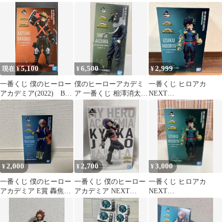
ィギュア A賞
通形ミリオ フィギュア
GENERATIONS 爆豪勝
己
5,100
6,500
2,999
現在 ¥
¥
¥
一番くじ 僕のヒーロー
僕のヒーローアカデミ
一番くじ ヒロアカ
アカデミア(2022) B賞
ア 一番くじ 相澤消太
NEXT
爆豪勝己;figure
フィギュア H賞
GENERATIONS!! A賞
緑谷出久
2,000
2,700
3,000
¥
¥
¥
一番くじ 僕のヒーロー
一番くじ 僕のヒーロー
一番くじ ヒロアカ
アカデミア E賞 轟焦凍
アカデミア NEXT
NEXT
フィギュア
GENERATIONS 耳郎響
GENERATIONS!! A賞
香
緑谷出久