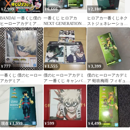
2,999
6,666
2,100
¥
¥
¥
BANDAI 一番くじ僕の
一番くじ ヒロアカ
ヒロアカ一番くじネク
ヒーローアカデミア
NEXT GENERATIONS
ストジェネレーション
NEXT
A賞F賞 フィギュアセッ
ズ A賞 緑谷出久 フィギ
GENERATIONS!!
ト
ュア
777
1,555
3,399
¥
¥
¥
一番くじ 僕のヒーロー
僕のヒーローアカデミ
僕のヒーローアカデミ
アカデミア
ア 一番くじ キャンバス
ア 蛙吹梅雨 フィギュ
NEXTGENERATIONS2
ボード 3種セット
ア あすいつゆ 一番
G賞爆豪勝己
くじ
1,999
599
4,499
現在 ¥
¥
¥