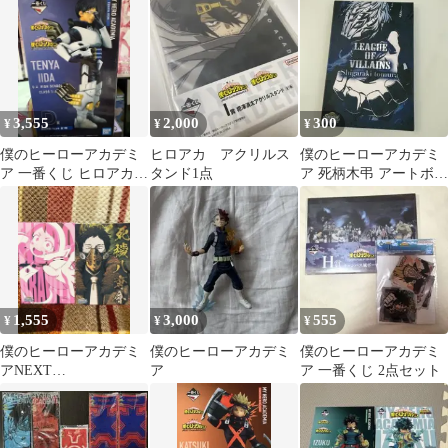
ミア NEXT
GENERATIONS!!2 B賞
GENERATIONS!!2 フィ
爆豪勝己 figure
ギュア プライズ バンダ
イスピリッツ
3,555
2,000
300
¥
¥
¥
僕のヒーローアカデミ
ヒロアカ アクリルス
僕のヒーローアカデミ
ア 一番くじ ヒロアカ
タンド1点
ア 死柄木弔 アートボー
フィギュア 飯田天哉
ド
1,555
3,000
555
¥
¥
¥
僕のヒーローアカデミ
僕のヒーローアカデミ
僕のヒーローアカデミ
アNEXT
ア
ア 一番くじ 2点セット
GENERATIONS!一番く
じキャンパスボード