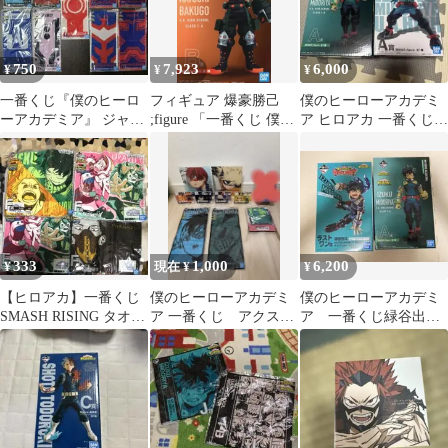
750
7,923
6,000
¥
¥
¥
一番くじ『僕のヒーロ
フィギュア 爆豪勝己
僕のヒーローアカデミ
ーアカデミア』 ジャガ
;figure 「一番くじ 僕の
ア ヒロアカ 一番くじ
ードタオル9点セット
ヒーローアカデミア
フィギュア 緑谷出久 2
NEXT
点セット
GENERATIONS!!」 B賞
フィギュア【10日以内
発送】
333
1,000
6,200
¥
現在 ¥
¥
【ヒロアカ】一番くじ
僕のヒーローアカデミ
僕のヒーローアカデミ
SMASH RISING タオル
ア 一番くじ アクス
ア 一番くじ緑谷出久
4枚セット
タ タオル ラバーコ
フィギュアＡ賞.ラスト
ースター
ワン賞