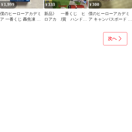
1,999
333
300
¥
¥
¥
僕のヒーローアカデミ
新品》 一番くじ ヒ
僕のヒーローアカデミ
ア 一番くじ 轟焦凍 フ
ロアカ J賞 ハンドタ
ア キャンバスボード 切
ィギュア C賞
オル 2種 1-B 緑谷出
島鋭児郎
久
次へ