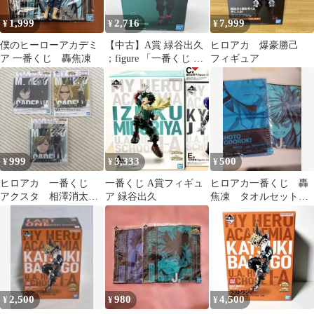
1,999
2,716
7,999
¥
¥
¥
僕のヒーローアカデミ
【中古】A賞 緑谷出久
ヒロアカ 爆豪勝己
ア 一番くじ 轟焦凍
；figure 「一番くじ 僕
フィギュア
のヒーローアカデミア
NEXT
GENERATIONS!!」[90]
999
3,333
500
¥
¥
¥
ヒロアカ 一番くじ
一番くじ A賞フィギュ
ヒロアカ一番くじ 轟
アクスタ 相澤消太
ア 緑谷出久
焦凍 タオルセット
オールマイト 物間寧
匿名発送
人
2,500
980
4,500
¥
¥
¥