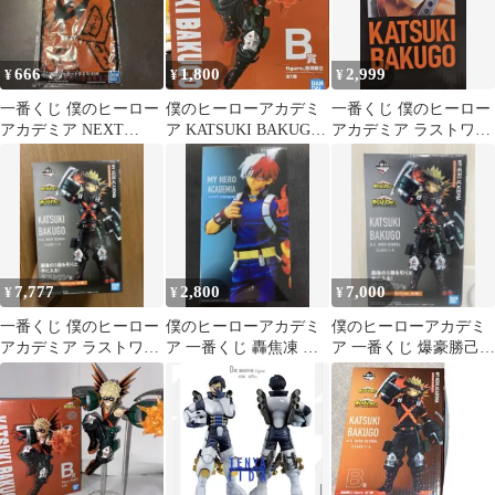
666
1,800
2,999
¥
¥
¥
一番くじ 僕のヒーロー
僕のヒーローアカデミ
一番くじ 僕のヒーロー
アカデミア NEXT
ア KATSUKI BAKUGO
アカデミア ラストワン
GENERATIONS！！2
B賞 フィギュア 一番
賞 爆豪勝己
タオル
くじ
7,777
2,800
7,000
¥
¥
¥
一番くじ 僕のヒーロー
僕のヒーローアカデミ
僕のヒーローアカデミ
アカデミア ラストワン
ア 一番くじ 轟焦凍 フ
ア 一番くじ 爆豪勝己
賞 爆豪勝己 フィギュア
ィギュア E賞 未開封
ラストワン賞 フィギュ
ア