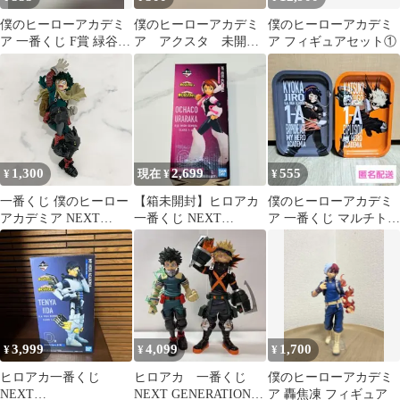
僕のヒーローアカデミ
僕のヒーローアカデミ
僕のヒーローアカデミ
ア 一番くじ F賞 緑谷出
ア アクスタ 未開
ア フィギュアセット①
久 アクリルスタンド
封 一番くじ
1,300
2,699
555
¥
現在 ¥
¥
一番くじ 僕のヒーロー
【箱未開封】ヒロアカ
僕のヒーローアカデミ
アカデミア NEXT
一番くじ NEXT
ア 一番くじ マルチトレ
GENERATIONS！！２
GENERATIONS！麗日
イ 2種セット
A賞 緑谷出久 フィギュ
お茶子 C賞
ア
3,999
4,099
1,700
¥
¥
¥
ヒロアカ一番くじ
ヒロアカ 一番くじ
僕のヒーローアカデミ
NEXT
NEXT GENERATIONS
ア 轟焦凍 フィギュア