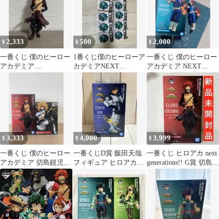
2,333
500
2,000
¥
¥
¥
一番くじ 僕のヒーロー
1番くじ僕のヒーローア
一番くじ 僕のヒーロー
アカデミア
カデミアNEXT
アカデミア NEXT
NEXTGENERATIONS
GENERATIONS!! K賞
GENERATIONS!E賞 轟
G賞 切島鋭児郎
焦凍
3,333
4,000
3,999
¥
¥
¥
一番くじ 僕のヒーロー
一番くじD賞 飯田天哉
一番くじ ヒロアカ next
アカデミア 切島鋭児郎
フィギュア ヒロアカ
generations!! G賞 切島鋭
上鳴電気 2体セット
NEXT
児郎
GENERATIONS!!