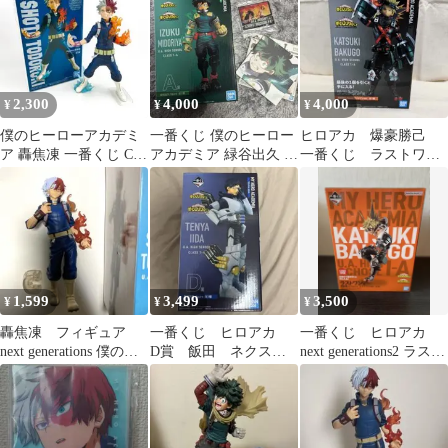
2,300
4,000
4,000
¥
¥
¥
僕のヒーローアカデミ
一番くじ 僕のヒーロー
ヒロアカ 爆豪勝己
ア 轟焦凍 一番くじ C賞
アカデミア 緑谷出久 フ
一番くじ ラストワン
フィギュア
ィギュア A賞
賞 フィギュア
1,599
3,499
3,500
¥
¥
¥
轟焦凍 フィギュア
一番くじ ヒロアカ
一番くじ ヒロアカ
next generations 僕のヒ
D賞 飯田 ネクスト
next generations2 ラスト
ーローアカデミア
ジェネレーションズ
ワン 爆豪勝己