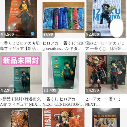
4,500
699
2,000
¥
¥
¥
一番くじヒロアカ★切
ヒロアカ 一番くじ next
僕のヒーローアカデミ
島フィギュア【新品 未
generations ハンドタオ
ア 一番くじ 緑谷出久
開封品】
ル
A賞 フィギュア
2,900
2,499
4,999
¥
¥
¥
⚡新品未開封⚡緑谷出久
一番くじ ヒロアカ
ヒロアカ 一番くじ
A賞 フィギュア NEXT
NEXT GENERATIONS
NEXT
GENERATIONS！！②
A賞 緑谷出久 フィギュ
GENERATIONS 爆
ア
豪 緑谷 フィギュア