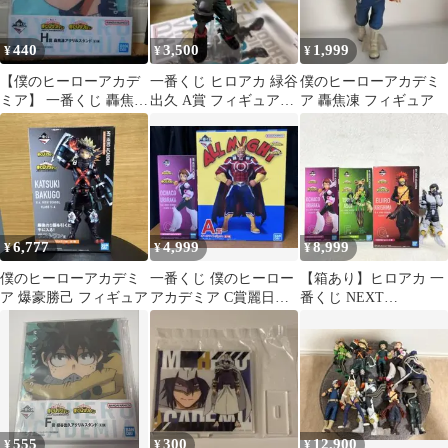
440
3,500
1,999
¥
¥
¥
【僕のヒーローアカデ
一番くじ ヒロアカ 緑谷
僕のヒーローアカデミ
ミア】 一番くじ 轟焦凍
出久 A賞 フィギュア
ア 轟焦凍 フィギュア
アクリルスタンド
NEXT GENERATIONS
6,777
4,999
8,999
¥
¥
¥
僕のヒーローアカデミ
一番くじ 僕のヒーロー
【箱あり】ヒロアカ 一
ア 爆豪勝己 フィギュア
アカデミア C賞麗日お
番くじ NEXT
茶子 A賞オールマイト
GENERATIONS フィギ
フィギュア
ュア 4点
555
300
12,900
¥
¥
¥