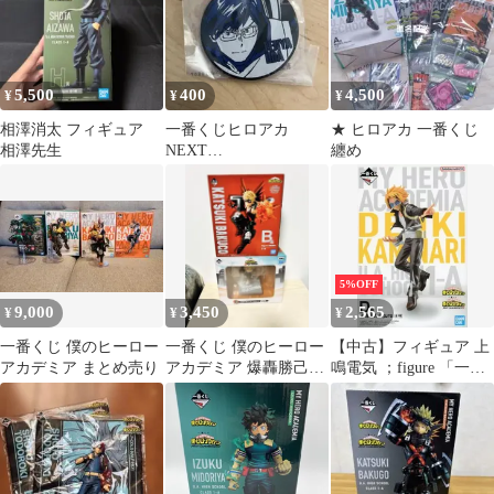
5,500
400
4,500
¥
¥
¥
相澤消太 フィギュア
一番くじヒロアカ
★ ヒロアカ 一番くじ
相澤先生
NEXT
纏め
GENERATIONS！！の
ラバーチャーム（飯田
天哉）
5%OFF
9,000
3,450
2,565
¥
¥
¥
一番くじ 僕のヒーロー
一番くじ 僕のヒーロー
【中古】フィギュア 上
アカデミア まとめ売り
アカデミア 爆轟勝己フ
鳴電気 ；figure 「一番
ィギュア 2体セット
くじ 僕のヒーローアカ
デミア NEXT
GENERATIONS!!2」 D
賞 フィギュア