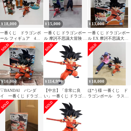
ア
18,000
15,000
13,000
¥
¥
¥
一番くじ ドラゴンボ
一番くじ ドラゴンボー
一番くじ ドラゴンボー
ール フィギュア 4体
ル 摩訶不思議大冒険 A
ル EX 摩訶不思議大冒
セット
賞 孫悟空 B賞 ピッコロ
険 A賞 孫悟空
大魔王
10,000
114,990
10,000
¥
¥
¥
▽BANDAI バンダ
【中古】「非常に良
ほ*う様 一番くじ ド
イ 一番くじ ドラゴン
い」一番くじ ドラゴン
ラゴンボール ラスト
ボール EX 摩訶不思議
ボール EX 摩訶不思議
ワン 桃白白孫悟空 A
大冒険 A賞
大冒険 A賞
賞 摩訶不思議大
MASTERLISEシリー
MASTERLISE 孫悟空
ズ 孫悟空 フィギュ
ア 11082