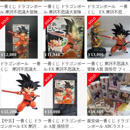
一番くじ ドラゴンボー
一番くじ ドラゴンボー
ドラゴンボール 一番
ル 摩訶不思議大冒険
ル 摩訶不思議大冒険 孫
くじ EX 摩訶不思議
A賞 孫悟空
悟空 ピッコロ
大冒険 孫悟空 A賞
フィギュア
12,000
11,944
13,000
¥
¥
¥
ドラゴンボール 一番
一番くじ ドラゴンボー
一番くじ 摩訶不思議大
くじ 摩訶不思議大冒
ル EX 摩訶不思議大冒
冒険 A賞 孫悟空 フィギ
険 A賞 孫悟空
険 A賞 孫悟空
ュアーツZERO 孫悟空
限定
32,280
13,000
16,666
¥
¥
¥
【中古】一番くじ ドラ
一番くじ ドラゴンボー
最安値一番くじ ドラゴ
ゴンボール EX 摩訶不
ル A賞 孫悟空
ンボール ABCラストワ