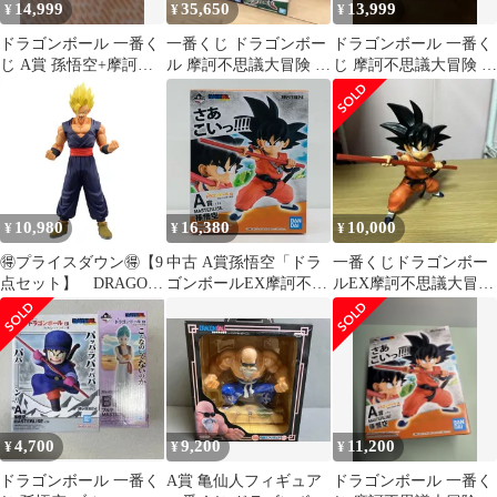
14,999
35,650
13,999
¥
¥
¥
ドラゴンボール 一番く
一番くじ ドラゴンボー
ドラゴンボール 一番く
じ A賞 孫悟空+摩訶不
ル 摩訶不思議大冒険 孫
じ 摩訶不思議大冒険 A
思議大冒険 リバイバル
悟空 ピッコロ ラストワ
賞 孫悟空
モーメント
ン 桃白白
10,980
16,380
10,000
¥
¥
¥
🉐プライスダウン🉐【9
中古 A賞孫悟空「ドラ
一番くじドラゴンボー
点セット】 DRAGON
ゴンボールEX摩訶不思
ルEX摩訶不思議大冒
BALL（ドラゴンボー
議大冒険」
険 MASTERLISE Ａ賞
ル）
MASTERLISE一番くじ
孫悟空
4,700
9,200
11,200
¥
¥
¥
ドラゴンボール 一番く
A賞 亀仙人フィギュア
ドラゴンボール 一番く