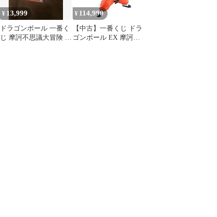
13,999
114,990
¥
¥
ドラゴンボール 一番く
【中古】一番くじ ドラ
じ 摩訶不思議大冒険 A
ゴンボール EX 摩訶不
賞 孫悟空
思議大冒険 A賞
MASTERLISE 孫悟空