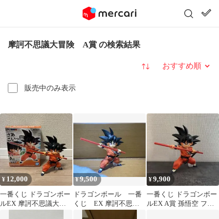
摩訶不思議大冒険 A賞 の検索結果
並び替え
販売中のみ表示
12,000
9,500
9,900
¥
¥
¥
一番くじ ドラゴンボー
ドラゴンボール 一番
一番くじ ドラゴンボー
ルEX 摩訶不思議大冒
くじ EX 摩訶不思議
ルEX A賞 孫悟空 フィ
険 A賞 孫悟空 フィギュ
大冒険 孫悟空 A賞
ギュア