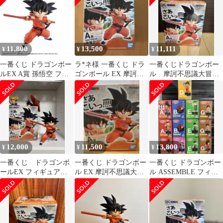
11,800
13,500
11,111
¥
¥
¥
一番くじ ドラゴンボー
ラ*ネ様 一番くじ ドラ
一番くじドラゴンボー
ルEX A賞 孫悟空 フィ
ゴンボール EX 摩訶不
ル 摩訶不思議大冒
ギュア 新品未開封
思議大冒険 A賞 孫悟空
険 A賞 孫悟空
国内正
12,000
11,500
13,800
¥
¥
¥
一番くじ ドラゴンボ
一番くじ ドラゴンボー
一番くじ ドラゴンボー
ールEX フィギュア A
ル EX 摩訶不思議大冒
ル ASSEMBLE フィギ
賞 孫悟空 国内正規
険 A賞 孫悟空 国内正規
ュア まとめ売り
品
品