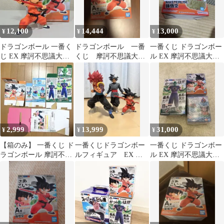
12,100
14,444
13,000
¥
¥
¥
ドラゴンボール 一番く
ドラゴンボール 一番
一番くじ ドラゴンボー
じ EX 摩訶不思議大冒
くじ 摩訶不思議大冒
ル EX 摩訶不思議大冒
険 A賞 孫悟空
険 A賞 孫悟空 フ
険 A賞 孫悟空 hiro
ィギュア 新品未開封
2,999
13,999
31,000
¥
¥
¥
【箱のみ】 一番くじ ド
一番くじドラゴンボー
一番くじ ドラゴンボー
ラゴンボール 摩訶不思
ルフィギュア EX 摩
ル EX 摩訶不思議大冒
議大冒険 A賞 B賞 C賞
訶不思議大冒険 A賞 孫
険 A賞 B賞 ピラフ
D賞
悟空まとめ売り