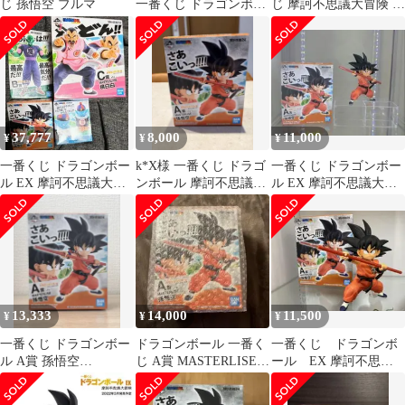
じ 孫悟空 ブルマ
一番くじ ドラゴンボー
じ 摩訶不思議大冒険 A
ル摩訶不思議アドベン
賞 孫悟空 国内正規品
チャー編 ドラゴンボー
開封品
ル摩訶不思議大冒険
37,777
8,000
11,000
¥
¥
¥
一番くじ ドラゴンボー
k*X様 一番くじ ドラゴ
一番くじ ドラゴンボー
ル EX 摩訶不思議大冒
ンボール 摩訶不思議大
ル EX 摩訶不思議大冒
険
冒険 A賞
険 A賞 孫悟空 フィギ
MASTERLISE
ュア
13,333
14,000
11,500
¥
¥
¥
一番くじ ドラゴンボー
ドラゴンボール 一番く
一番くじ ドラゴンボ
ル A賞 孫悟空
じ A賞 MASTERLISE
ール EX 摩訶不思議
MASTERLISE フィギュ
孫悟空 摩訶不思議
大冒険 孫悟空 A賞
ア 未開封