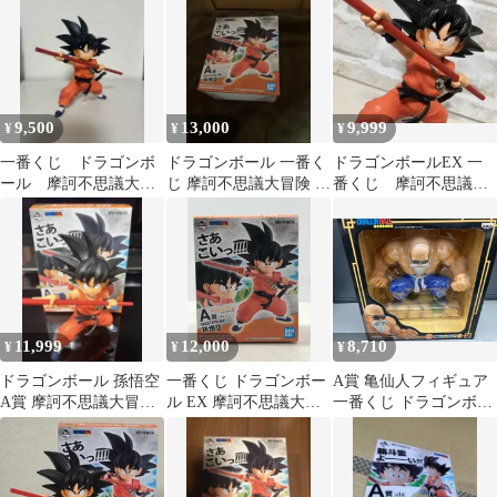
ア
フィギュア
9,500
13,000
9,999
¥
¥
¥
一番くじ ドラゴンボ
ドラゴンボール 一番く
ドラゴンボールEX 一
ール 摩訶不思議大冒
じ 摩訶不思議大冒険 A
番くじ 摩訶不思議大
険も A賞 孫悟空
賞 孫悟空①
冒険 A賞 孫悟空
国内正規品
11,999
12,000
8,710
¥
¥
¥
ドラゴンボール 孫悟空
一番くじ ドラゴンボー
A賞 亀仙人フィギュア
A賞 摩訶不思議大冒
ル EX 摩訶不思議大冒
一番くじ ドラゴンボｰ
険 一番くじ
険 A賞 孫悟空
ル摩訶不思議アドベン
MASTERLISE フィギュ
チャｰ編 ドラゴンボｰル
ア 開封品【P5983-
摩訶不思議大冒険
008】082