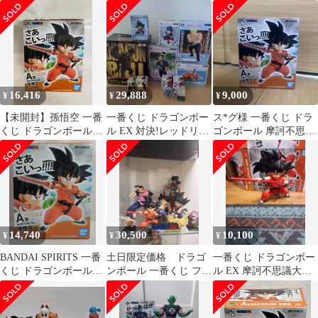
思議大冒険 A賞
MASTERLISE 摩訶不思
ン賞 セミコンプセット
MASTERLISE 孫悟空
議大冒険
合計36点
16,416
29,888
9,000
¥
¥
¥
【未開封】孫悟空 一番
一番くじ ドラゴンボー
ス*グ様 一番くじ ドラ
くじ ドラゴンボール
ル EX 対決!レッドリボ
ゴンボール 摩訶不思議
EX 摩訶不思議大冒険
ン軍 等
大冒険 A賞 孫悟空
MASTERLISE A賞 フィ
ギュア
14,740
30,500
10,100
¥
¥
¥
BANDAI SPIRITS 一番
土日限定価格 ドラゴ
一番くじ ドラゴンボー
くじ ドラゴンボール
ンボール 一番くじ フィ
ル EX 摩訶不思議大冒
EX 摩訶不思議大冒険 A
ギュア まとめ売り
険 A賞 孫悟空
賞 孫悟空
MASTERLISE フィギュ