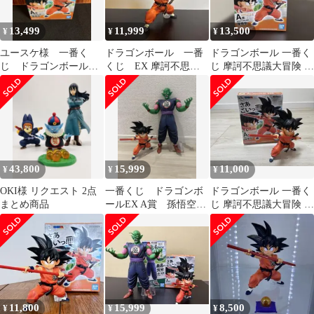
13,499
11,999
13,500
¥
¥
¥
ユースケ様 一番く
ドラゴンボール 一番
ドラゴンボール 一番く
じ ドラゴンボール
くじ EX 摩訶不思議
じ 摩訶不思議大冒険 A
摩訶不思議大冒険A賞
大冒険 孫悟空 A賞
賞 孫悟空
フィギュア
43,800
15,999
11,000
¥
¥
¥
OKI様 リクエスト 2点
一番くじ ドラゴンボ
ドラゴンボール 一番く
まとめ商品
ールEX A賞 孫悟空
じ 摩訶不思議大冒険 A
B賞 ピッコロ大魔王
賞 孫悟空 フィギュア
11,800
15,999
8,500
¥
¥
¥