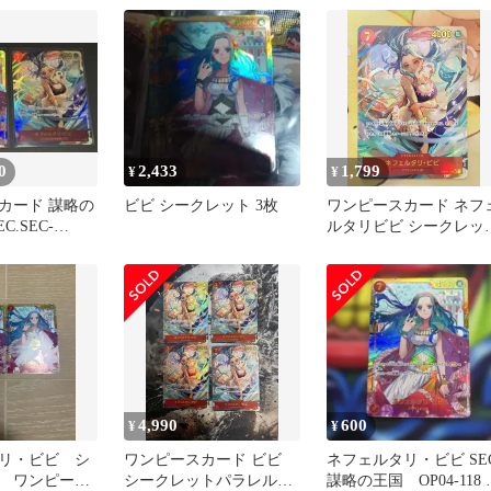
0
2,433
1,799
¥
¥
カード 謀略の
ビビ シークレット 3枚
ワンピースカード ネフ
C.SEC-
ルタリビビ シークレッ
118】の2枚
パラレル パラレル 謀略
の王国
4,990
600
¥
¥
リ・ビビ シ
ワンピースカード ビビ
ネフェルタリ・ビビ SE
 ワンピース
シークレットパラレル
謀略の王国 OP04-118 