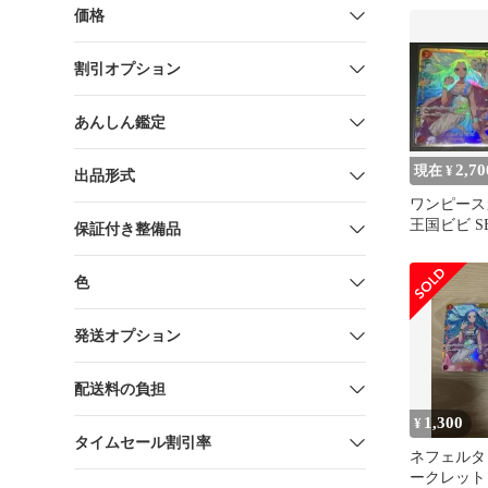
価格
割引オプション
あんしん鑑定
2,70
現在 ¥
出品形式
ワンピース
王国ビビ SE
保証付き整備品
P【OP-04-
色
発送オプション
配送料の負担
1,300
¥
タイムセール割引率
ネフェルタ
ークレット