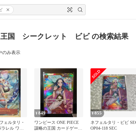
ビ
王国 シークレット ビビ の検索結果
中のみ表示
849
855
¥
¥
フェルタリ・
ワンピース ONE PIECE
ネフェルタリ・ビビ SE
 パラレル ワン
謀略の王国 カードゲーム
OP04-118 SEC
ド
ビビ