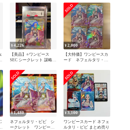
4,226
2,000
¥
¥
ェ
【美品】⭐️ワンピース
【大特価】ワンピースカ
ト
SEC シークレット 謀略の
ード ネフェルタリ・ビ
王国 ネフェルタリ ビビ
ビ SEC 4枚 OP04-118
1,480
3,100
¥
¥
C
ネフェルタリ・ビビ シ
ワンピースカード ネフェ
シ
ークレット ワンピース
ルタリ・ビビ まとめ売り