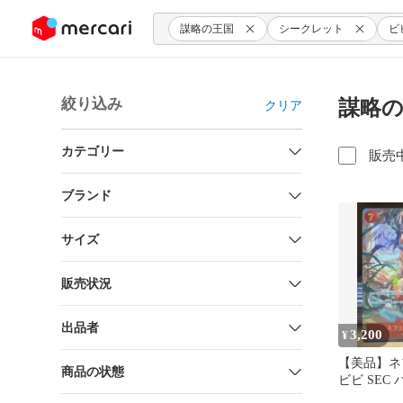
ンツにスキップ
謀略の王国
シークレット
ビ
絞り込み
謀略の
クリア
カテゴリー
販売
ブランド
サイズ
販売状況
出品者
3,200
¥
【美品】ネ
商品の状態
ビビ SEC
ピースカー