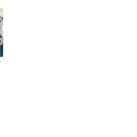
カードゲーム 謀略の王
国
ッ