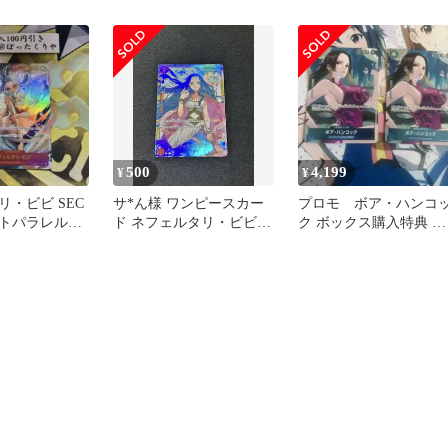
ム 謀略の王
op04 謀略の王国
ークレット
500
4,199
¥
¥
・ビビ SEC
サ*ん様 ワンピースカー
プロモ ボア・ハンコ
トパラレル
ド ネフェルタリ・ビビ
ク ボックス購入特典 頂
SEC OP04-118 SEC
上決戦 2枚セット