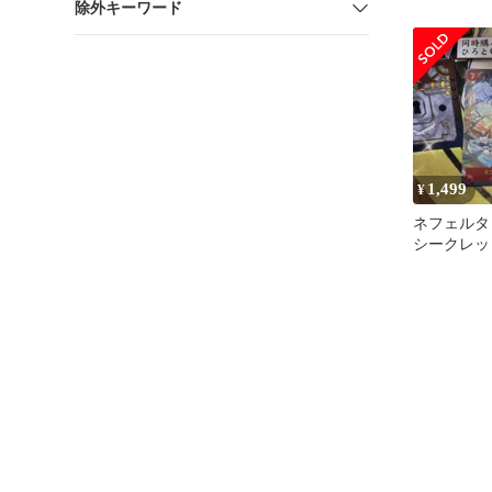
除外キーワード
カードゲー
国
1,499
¥
ネフェルタリ
シークレッ
OP04-118