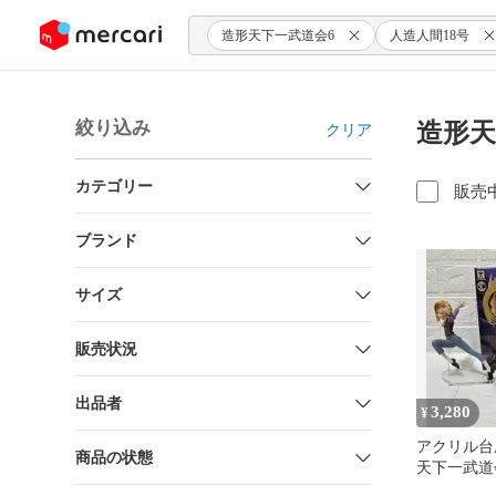
ンツにスキップ
造形天下一武道会6
人造人間18号
絞り込み
造形天
クリア
カテゴリー
販売
ブランド
サイズ
販売状況
出品者
3,280
¥
アクリル台
商品の状態
天下一武道
18号 フィ