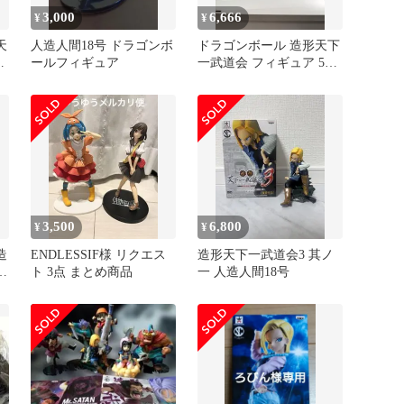
3,000
6,666
¥
¥
天
人造人間18号 ドラゴンボ
ドラゴンボール 造形天下
造
ールフィギュア
一武道会 フィギュア 5体
セット
3,500
6,800
¥
¥
造
ENDLESSIF様 リクエス
造形天下一武道会3 其ノ
ー
ト 3点 まとめ商品
一 人造人間18号