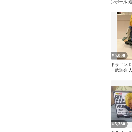
ンボール 
会6 人造人
5,000
¥
ドラゴンボ
一武道会 人
5,380
¥