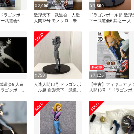
2,000
1,600
¥
¥
ドラゴンボー
造形天下一武道会 人造
ドラゴンボール超 造形
一武道会6 人
人間18号 モノクロ 未開
下一武道会6 其之一 人
 Aカラー
封
人間18号 フィギュア
5%OFF
750
7,125
¥
¥
武道会6 人造
人造人間18号 ドラゴンボ
【中古】フィギュア 人
 ドラゴンボール
ール超 造形天下一武道会
人間18号 「ドラゴンボ
6 其之三 原型カラー
ル」 SCultures 造形天下
一武道会3 其ノ一