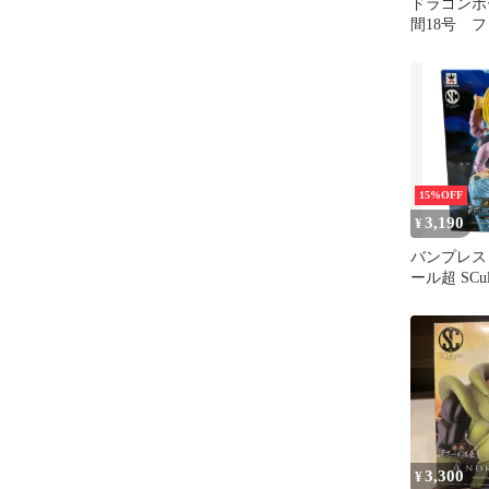
ドラゴンボ
間18号 
セット
15%OFF
3,190
¥
バンプレス
ール超 SCult
形天下一武
人造人間1
3,300
¥