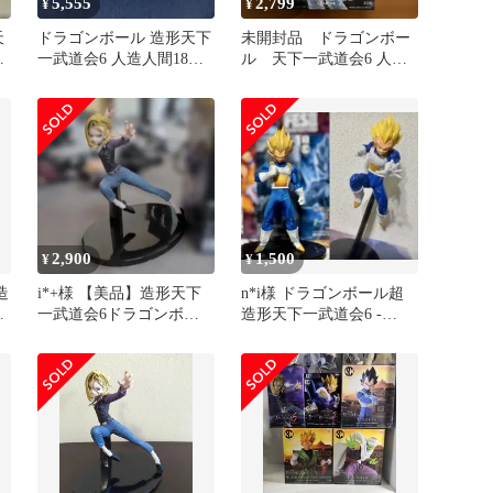
5,555
2,799
¥
¥
天
ドラゴンボール 造形天下
未開封品 ドラゴンボー
一武道会6 人造人間18号
ル 天下一武道会6 人造
2種セット
人間18号
2,900
1,500
¥
¥
造
i*+様 【美品】造形天下
n*i様 ドラゴンボール超
ラ
一武道会6ドラゴンボー
造形天下一武道会6 -
s
ル超 人造人間18号 台座
SPECIAL ベジータ セッ
付き