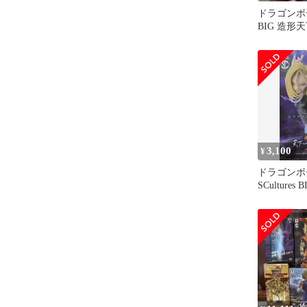
ドラゴンボール
BIG 造形
造人間16号
3,100
¥
ドラゴンボ
SCulture
武道会6 人