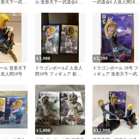
造形天下一武道
ル 造形天下一武道会6 人
一武道会6 人造人間18
間18号
造人間18号
フィギュア
3,900
5,399
¥
¥
ール 造形天下
ドラゴンボールZ 人造人
ドラゴンボール 18号 フ
造人間18号
間18号 フィギュア 新品
ィギュア 造形天下一武
未開封品
会6 其之三 未開封
5,000
12,000
¥
¥