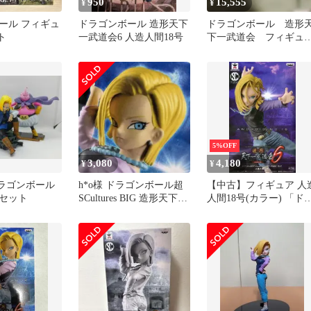
950
15,555
¥
¥
ール フィギュ
ドラゴンボール 造形天下
ドラゴンボール 造形
ト
一武道会6 人造人間18号
下一武道会 フィギュ
ア 9体 セット プ
ライズ まとめ
5%OFF
3,080
4,180
¥
¥
ドラゴンボール
h*o様 ドラゴンボール超
【中古】フィギュア 人
セット
SCultures BIG 造形天下一
人間18号(カラー) 「ド
武道会6 其之
ゴンボール超」 SCulture
BIG 造形天下一武道会6
其之三