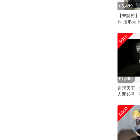
5,499
¥
【未開封】
ル 造形天下
造人間18号
1,900
¥
造形天下一
人間18号
フィギュア