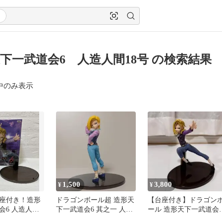
下一武道会6 人造人間18号 の検索結果
中のみ表示
1,500
3,800
¥
¥
座付き！造形
ドラゴンボール超 造形天
【台座付き】ドラゴン
会6 人造人間
下一武道会6 其之一 人造
ール 造形天下一武道会
ギュア バンプ
人間18号
人造人間18号 フィギュ