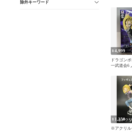
除外キーワード
号
4,999
¥
ドラゴンボ
一武道会6 
フィギュア
1,350
¥
※アクリル