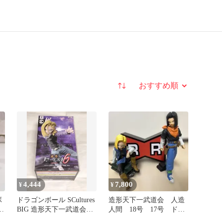
並び替え
4,444
7,800
¥
¥
ボ
ドラゴンボール SCultures
造形天下一武道会 人造
6
BIG 造形天下一武道会6
人間 18号 17号 ドラ
ア
人造人間18号
ゴンボール フィギュア