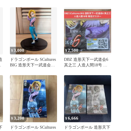
人造人間18号 フィギュ
造人間18号 フィギュア
ア
3,000
2,500
¥
¥
造
ドラゴンボール SCultures
DBZ 造形天下一武道会6
ラ
BIG 造形天下一武道会6 /
其之三 人造人間18号 販
s
人造人間18号
促ポスター
3,200
6,666
¥
¥
下
ドラゴンボール SCultures
ドラゴンボール 造形天下