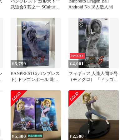
人
バンプレスト 造形天下一
Banpresto Dragon Ball
武道会3 其之一 SCultures
Android No.18人造人間
人造人間18号
10%OFF
5,759
4,001
¥
¥
ン
BANPRESTO(バンプレス
フィギュア 人造人間18号
ラ
ト) ドラゴンボール 造形
（モノクロ） 「ドラゴン
号
天下一武道会6 黒白 円型
ボール超」 SCultures BIG
人造人間18号 フィギュア
造形天下一武道会6 其之
一【10日以内発送】
5,300
2,500
¥
¥