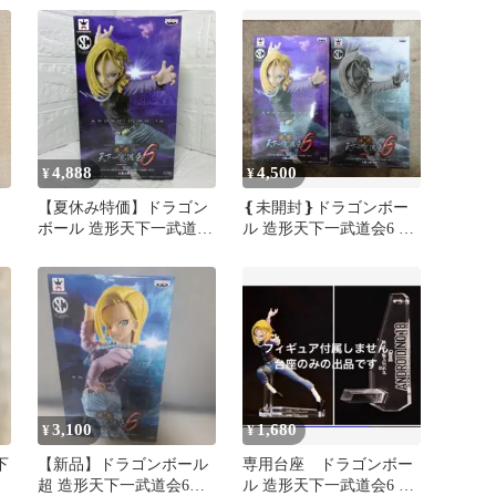
4,888
4,500
¥
¥
造
【夏休み特価】ドラゴン
❴未開封❵ドラゴンボー
ボール 造形天下一武道会
ル 造形天下一武道会6 人
6 人造人間18号 フィギュ
造人間18号 2種セット
ア
3,100
1,680
¥
¥
下
【新品】ドラゴンボール
専用台座 ドラゴンボー
号
超 造形天下一武道会6
ル 造形天下一武道会6 人