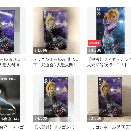
2種セット
フィギュア
5%OFF
4,666
3,230
¥
¥
ール 造形天下
ドラゴンボール超 造形天
【中古】フィギュア 人
人造人間18号
下一武道会6 人造人間18
人間18号(カラー) 「ド
 未開封
号
ゴンボール超」 SCulture
BIG 造形天下一武道会6
其之一
4,999
3,850
¥
¥
台座 ドラゴ
【未開封】ドラゴンボー
ドラゴンボール 造形天