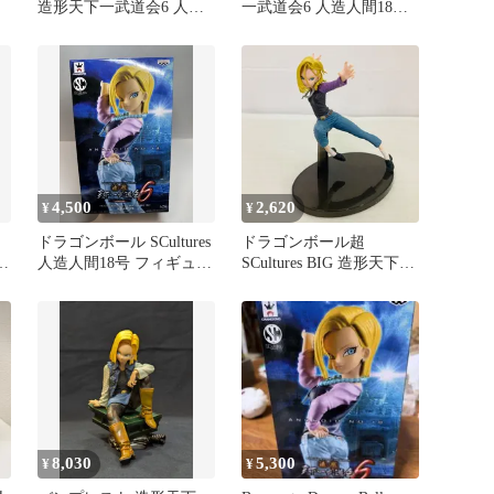
号
造形天下一武道会6 人造
一武道会6 人造人間18号
人間18号
2種セット
4,500
2,620
¥
¥
ドラゴンボール SCultures
ドラゴンボール超
道
人造人間18号 フィギュ
SCultures BIG 造形天下一
ア 未開封
武道会6 其之三 人造人間
18号 通常カラー フィギ
ュアバンプレスト
BANPRESTO プライズ景
品
8,030
5,300
¥
¥