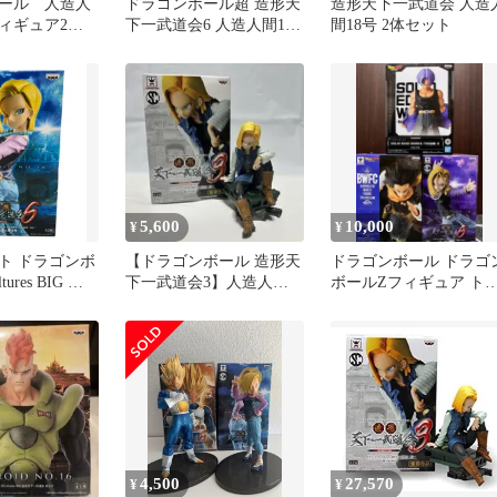
ール 人造人
ドラゴンボール超 造形天
造形天下一武道会 人造
フィギュア2体
下一武道会6 人造人間18
間18号 2体セット
号、孫悟空 セット
5,600
10,000
¥
¥
ト ドラゴンボ
【ドラゴンボール 造形天
ドラゴンボール ドラゴ
ures BIG 造
下一武道会3】人造人間
ボールZフィギュア ト
道会6 其之一
18号
ンクス 人造人間17号18
8号 フィギュア
4,500
27,570
¥
¥