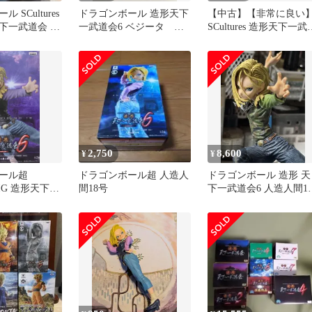
 SCultures
ドラゴンボール 造形天下
【中古】【非常に良い
天下一武道会 人
一武道会6 ベジータ 人
SCultures 造形天下一武
造人間18号 セット売り
会3 其之一 人造人間18
ドラゴンボール 約12cm
PVC製 フィギュア 単品
rdzdsi3
2,750
8,600
¥
¥
ール超
ドラゴンボール超 人造人
ドラゴンボール 造形 天
s BIG 造形天下一
間18号
下一武道会6 人造人間1
造人間18号
号 リペイントフィギュ