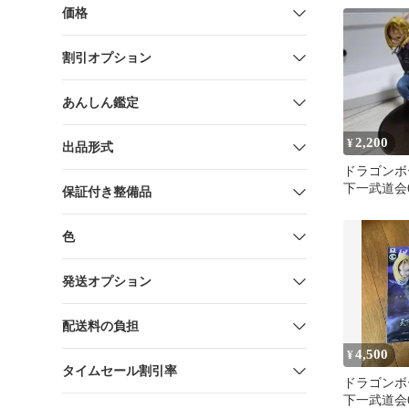
レスト
価格
割引オプション
あんしん鑑定
2,200
¥
出品形式
ドラゴンボ
下一武道会6
保証付き整備品
号 フィギ
色
発送オプション
配送料の負担
4,500
¥
タイムセール割引率
ドラゴンボ
下一武道会6