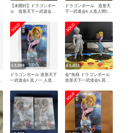
】
【未開封】ドラゴンボー
ドラゴンボール 造形天
道
ル 造形天下一武道会6
下一武道会6 人造人間18
号
18号フィギュア 2種セッ
号 フィギュア
ト
3,000
1,433
¥
¥
ドラゴンボール 造形天下
金*魚様 ドラゴンボール
8
一武道会6 其ノ一 人造人
造形天下一武道会6 其之
ア
間18号
一 人造人間18号 超サイ
ヤ人