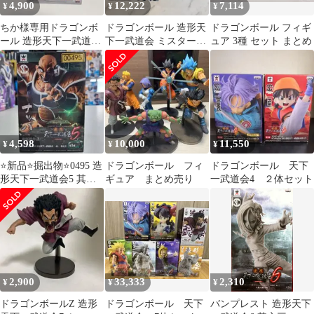
4,900
12,222
7,114
¥
¥
¥
ちか様専用ドラゴンボ
ドラゴンボール 造形天
ドラゴンボール フィギ
ール 造形天下一武道会
下一武道会 ミスター・
ュア 3種 セット まとめ
7 ミスター・サタン フ
サタン 魔人ブウ 2個セ
ィギュア
ット
4,598
10,000
11,550
¥
¥
¥
⭐新品⭐掘出物⭐0495 造
ドラゴンボール フィ
ドラゴンボール 天下
形天下一武道会5 其之
ギュア まとめ売り
一武道会4 ２体セット
三 ナッパ
2,900
33,333
2,310
¥
¥
¥
ドラゴンボールZ 造形
ドラゴンボール 天下
バンプレスト 造形天下