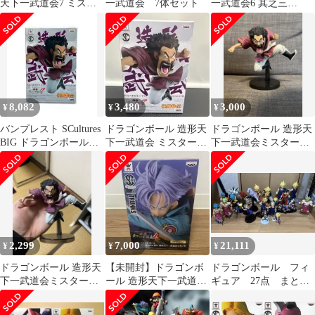
天下一武道会7 ミスタ
一武道会 7体セット
一武道会6 其之三
ー・サタン フィギュア
SCultures BIG 18号/スペ
シャルカラー
8,082
3,480
3,000
¥
¥
¥
バンプレスト SCultures
ドラゴンボール 造形天
ドラゴンボール 造形天
BIG ドラゴンボールZ
下一武道会 ミスターサ
下一武道会ミスターサ
造形天下一武道会7 其
タン フィギュア
タン
之二 ミスター・サタン
フィギュア
2,299
7,000
21,111
¥
¥
¥
ドラゴンボール 造形天
【未開封】ドラゴンボ
ドラゴンボール フィ
下一武道会ミスターサ
ール 造形天下一武道会
ギュア 27点 まとめ
タン
4 TRUNKS
売り 一番くじ プラ
イズ