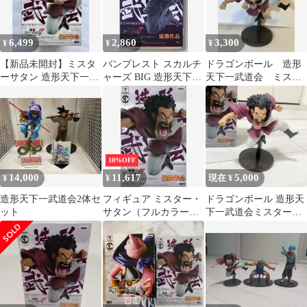
6,499
2,860
3,300
¥
¥
¥
【新品未開封】ミスタ
バンプレスト スカルチ
ドラゴンボール 造形
ーサタン 造形天下一武
ャーズ BIG 造形天下一
天下一武道会 ミスタ
道会7
武道会7-2 DB超 サタン
ーサタン フィギュア
スペシャルカラー
10%OFF
14,000
11,617
5,000
¥
¥
現在 ¥
造形天下一武道会2体セ
フィギュア ミスター・
ドラゴンボール 造形天
ット
サタン（フルカラー）
下一武道会ミスターサ
「ドラゴンボールZ」
タン フィギュア 開封品
SCultures BIG 造形天下
一武道会7 其之二【10
日以内発送】