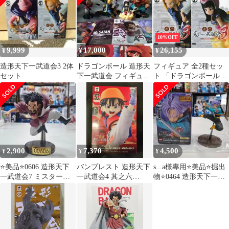
10%OFF
9,999
17,000
26,155
¥
¥
¥
造形天下一武道会3 2体
ドラゴンボール 造形天
フィギュア 全2種セッ
セット
下一武道会 フィギュア
ト 「ドラゴンボール」
6体セット
SCultures 造形天下一武
道会3 其ノ一【10日以
内発送】
2,900
7,370
4,500
¥
¥
¥
⭐美品⭐0606 造形天下
バンプレスト 造形天下
s...a様專用⭐美品⭐掘出
一武道会7 ミスター・
一武道会4 其之六
物⭐0464 造形天下一武
サタン
SCultures BIG パン
道会4 SC トランクス