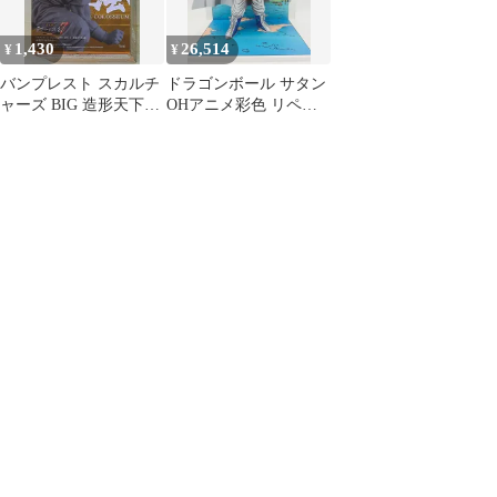
1,430
26,514
¥
¥
バンプレスト スカルチ
ドラゴンボール サタン
ャーズ BIG 造形天下一
OHアニメ彩色 リペイ
武道会7-4 ドラゴンボ
ント フィギュア
ールZ 悟空/SPカラー