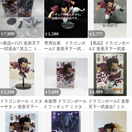
ア 未開封
7,999
1,580
3,777
¥
¥
¥
⭐新品⭐1525 造形天下
専用台座 ドラゴンボ
【美品】ドラゴンボー
一武道会7 其之二 ミス
ールZ 造形天下一武道
ルZ 造形天下一武道会7
ター・サタン 2種セッ
会7 其之二 ミスター・
ミスター・サタン クリ
ト
サタン
アスタンド付
3,280
5,699
4,999
¥
¥
¥
ドラゴンボール ミスタ
未使用 ドラゴンボール
ドラゴンボールZ 造形
ーサタン 造形天下一武
Z フィギュア ミスター
天下一武道会7 ミスタ
道会 フィギュア
サタン SCultures BIG 造
ー・サタン フィギュア
形天下一武道会7 其之
箱あり
ニ バンプレスト 管
ME179