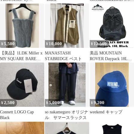
MINIMAL
Tee M
5,500
10,000
12,500
¥
¥
¥
【美品】1LDK Miller x
MANASTASH
美品 MOUNTAIN
MY SQUARE BARE
STABRIDGE ベスト
ROVER Daypack 18L
TOP
Black
2,500
5,000
9,200
¥
¥
¥
Connett LOGO Cap
so nakameguro オリジナ
weekend キャップ
Black
ル サマースラックス