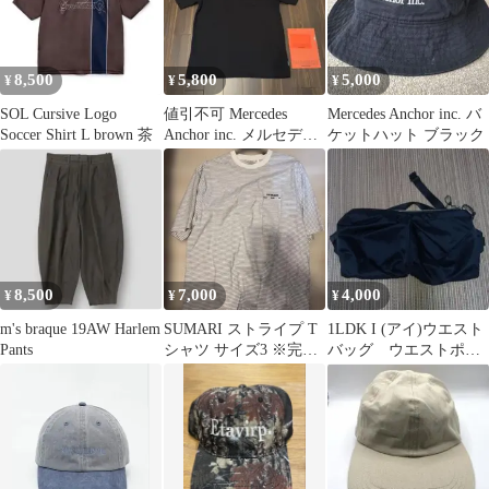
8,500
5,800
5,000
¥
¥
¥
SOL Cursive Logo
値引不可 Mercedes
Mercedes Anchor inc. バ
Soccer Shirt L brown 茶
Anchor inc. メルセデス
ケットハット ブラック
アンカーインク
8,500
7,000
4,000
¥
¥
¥
m's braque 19AW Harlem
SUMARI ストライプ T
1LDK I (アイ)ウエスト
Pants
シャツ サイズ3 ※完売
バッグ ウエストポー
商品
チ 黒ブラック 美
品 2019