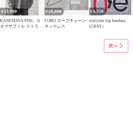
23,000
20,000
9,550
¥
¥
¥
KANEMASA PHIL. カ
LORO ロープチェーン
everyone big bandana
ネマサフィル ストライ
ネックレス
(GRAY）
プシャツ 1LDK別注 M
次へ