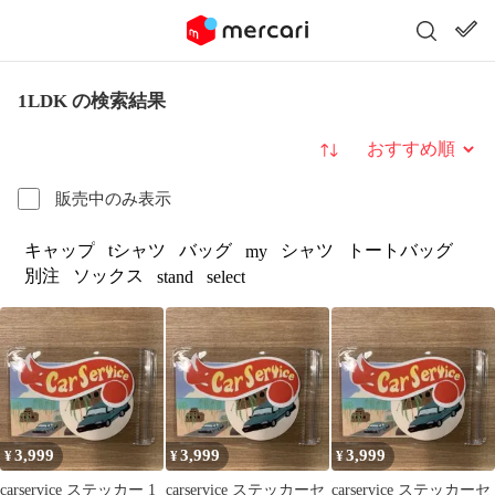
1LDK の検索結果
並び替え
販売中のみ表示
キャップ
tシャツ
バッグ
シャツ
トートバッグ
my
別注
ソックス
stand
select
3,999
3,999
3,999
¥
¥
¥
carservice ステッカー 1
carservice ステッカーセ
carservice ステッカーセ