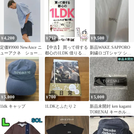
まし全4巻
4,200
712
9,500
¥
¥
¥
定価¥9900 NewAnce ニ
【中古】 買って得する
新品WAKE.SAPPORO
ューアクネ ショート
都心の1LDK 借りるの
刺繍ロゴTシャツ シル
パンツ M ネイビー
は「負け組」 / 櫻井 幸
バーロゴのみ L
美品
雄 / 毎日新聞出版
5,000
700
5,000
¥
¥
¥
1ldk キャップ
1LDKとふたり 2
新品未開封 ken kagami
TORENAI キーホルダ
ー 黒