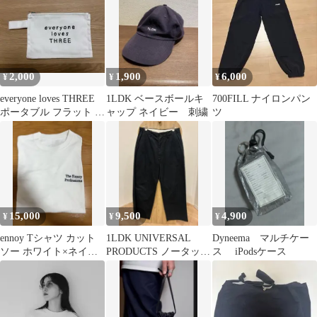
2,000
1,900
6,000
¥
¥
¥
everyone loves THREE
1LDK ベースボールキ
700FILL ナイロンパン
ポータブル フラット ポ
ャップ ネイビー 刺繍
ツ
ーチ
15,000
9,500
4,900
¥
¥
¥
ennoy Tシャツ カット
1LDK UNIVERSAL
Dyneema マルチケー
ソー ホワイト×ネイビ
PRODUCTS ノータック
ス iPodsケース
ー
ワイドチノ ネイビー