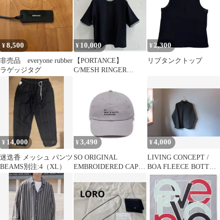
8,500
10,000
2,300
¥
¥
¥
非売品 everyone rubber
【PORTANCE】
リブタンクトップ
ラゲッジタグ
C/MESH RINGER
TEE/NAVY
14,000
3,490
4,000
¥
¥
¥
迷迭香 メッシュ パンツ
SO ORIGINAL
LIVING CONCEPT /
BEAMS別注:4（XL）
EMBROIDERED CAP
BOA FLEECE BOTTLE
(GRAY)
NECK