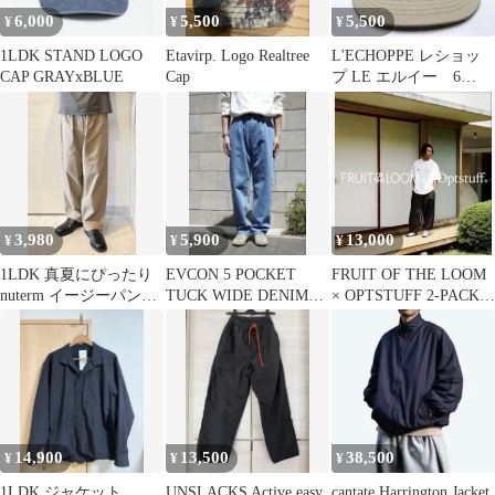
6,000
5,500
5,500
¥
¥
¥
1LDK STAND LOGO
Etavirp. Logo Realtree
L'ECHOPPE レショッ
CAP GRAYxBLUE
Cap
プ LE エルイー 6
PANEL CAP キャップ
3,980
5,900
13,000
¥
¥
¥
1LDK 真夏にぴったり
EVCON 5 POCKET
FRUIT OF THE LOOM
nuterm イージーパンツ
TUCK WIDE DENIM
× OPTSTUFF 2-PACK
軍パン ミリタリーパン
PANTS
TEE
ツ
14,900
13,500
38,500
¥
¥
¥
1LDK ジャケット
UNSLACKS Active easy
cantate Harrington Jacket