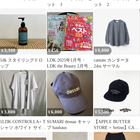
ット 3
ット 2
3,300
450
6,000
¥
¥
¥
1dk スタイリングドロ
LDK 2025年1月号・
cantate カンタータ
ップ
LDK the Beauty 2月号 2
24ss サーマル
冊セット
3,800
6,000
5,500
¥
¥
¥
1LDK CONTROLLA+ T
SUMARI dessau キャッ
【APPLE BUTTER
シャツ ホワイト サイズ
プ bauhaus
STORE × Setinn】CAP
4 新品
BLACK