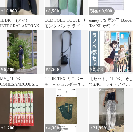
16,800
8,500
9,900
¥
¥
現在 ¥
1LDK Ｉ(アイ)
OLD FOLK HOUSE リ
ennoy S/S 鹿の子 Border
INTEGRAL ANORAK
モンタ パンツ ライトグ
Tee XL ホワイト
ジャケット20AW
リーン
6,500
5,500
2,210
¥
¥
¥
MY_ 1LDK
GORE-TEX ミニポー
【セット】1LDK、そし
COMESANDGOES
チ + ショルダーネッ
て2JK。 ライトノベル
LINEN WOOL バケット
クストラップ
1-4巻セット [Paperback
ハット
Bunko] 福山陽士 and シ
ソ
1,200
4,300
21,999
¥
¥
¥