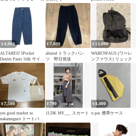
4,000
7,000
13,000
¥
¥
¥
ALTARED 5Pocket
altared トラックパン
WARENFAUS (ワーレ
Denim Pants 1ldk サイズ
ツ 即日発送
ンファウス) リュック
4
7,500
790
4,400
¥
¥
¥
yes good market so
1LDK MY___ スカート
x-pac 携帯ケース
nakameguro トートバッ
グ付