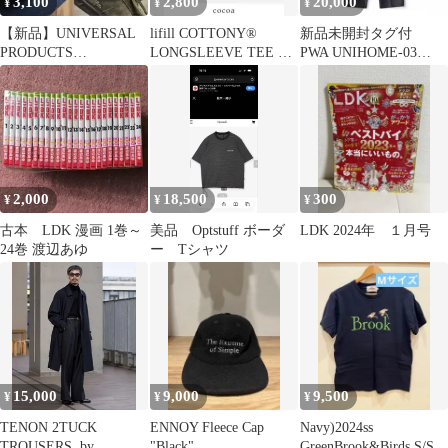
3,100
2,800
20,000
¥
¥
¥
【新品】UNIVERSAL
lifill COTTONY®
新品未開封タグ付
PRODUCTS
LONGSLEEVE TEE サ
PWA UNIHOME-03
FreshService ソックス
イズ2
BLACK S
2,000
18,500
300
¥
¥
¥
古本 LDK 漫画 1巻～
美品 Optstuff ボーダ
LDK 2024年 １月号
24巻 渡辺あゆ
ー Tシャツ
15,000
9,000
9,500
¥
¥
¥
TENON 2TUCK
ENNOY Fleece Cap
Navy)2024ss
TROUSERS. by
"Black"
GreenBrook&Birds S/S