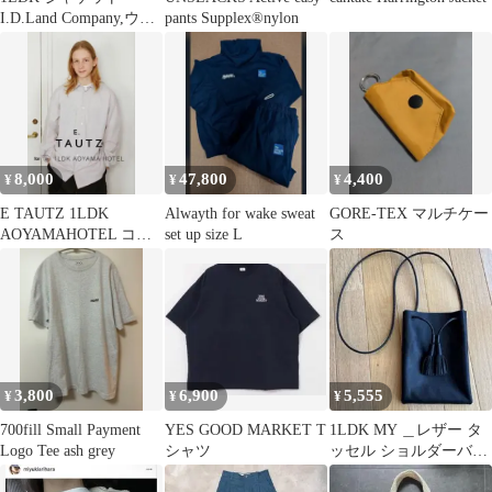
I.D.Land Company,ウー
pants Supplex®︎nylon
ル100%
8,000
47,800
4,400
¥
¥
¥
E TAUTZ 1LDK
Alwayth for wake sweat
GORE-TEX マルチケー
AOYAMAHOTEL コラ
set up size L
ス
ボ ストライプシャツ
3,800
6,900
5,555
¥
¥
¥
700fill Small Payment
YES GOOD MARKET T
1LDK MY ＿レザー タ
Logo Tee ash grey
シャツ
ッセル ショルダーバッ
グ ブラック