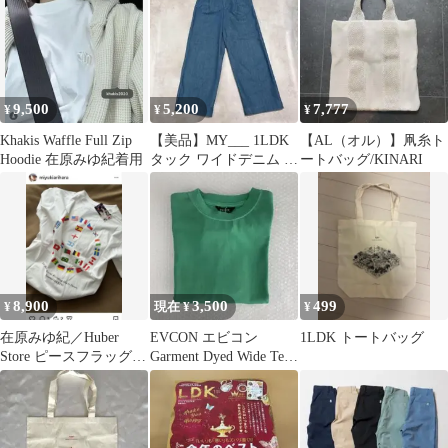
9,500
5,200
7,777
¥
¥
¥
Khakis Waffle Full Zip
【美品】MY___ 1LDK
【AL（オル）】凧糸ト
Hoodie 在原みゆ紀着用
タック ワイドデニム パ
ートバッグ/KINARI
ンツ 1 ブルー 日本製
8,900
3,500
499
¥
現在 ¥
¥
在原みゆ紀／Huber
EVCON エビコン
1LDK トートバッグ
Store ピースフラッグ
Garment Dyed Wide Tee
ス Tシャツ
1LDK