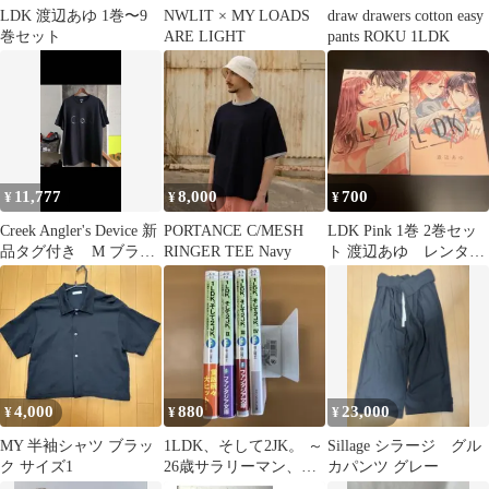
LDK 渡辺あゆ 1巻〜9
NWLIT × MY LOADS
draw drawers cotton easy
巻セット
ARE LIGHT
pants ROKU 1LDK
11,777
8,000
700
¥
¥
¥
Creek Angler's Device 新
PORTANCE C/MESH
LDK Pink 1巻 2巻セッ
品タグ付き M ブラッ
RINGER TEE Navy
ト 渡辺あゆ レンタル
ク クリーク
落ち
4,000
880
23,000
¥
¥
¥
MY 半袖シャツ ブラッ
1LDK、そして2JK。 ～
Sillage シラージ グル
ク サイズ1
26歳サラリーマン、女
カパンツ グレー
子高生二人と同居始め