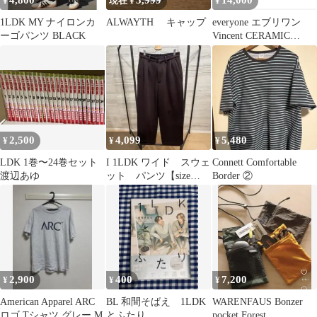
4,800
3,999
14,000
¥
現在 ¥
¥
1LDK MY ナイロンカ
ALWAYTH キャップ
everyone エブリワン
ーゴパンツ BLACK
Vincent CERAMIC
TRAY トレー
2,500
4,099
5,480
¥
¥
¥
LDK 1巻〜24巻セット
I 1LDK ワイド スウェ
Connett Comfortable
渡辺あゆ
ット パンツ【size
Border ②
M】
2,900
400
7,200
¥
¥
¥
American Apparel ARC
BL 和間そばえ 1LDK
WARENFAUS Bonzer
ロゴ Tシャツ グレー M
とふたり
pocket Forest