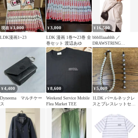
3,000
3,000
16,500
現在 ¥
¥
¥
LDK漫画1~23
LDK 漫画 1巻〜23巻 全
bbblllaaahhh ／
巻セット 渡辺あゆ
DRAWSTRING
POUCH【Ｓ】
4,400
8,600
5,000
¥
¥
¥
Dyneema マルチケー
Weekend Service Mobile
1LDK パールネックレ
ス
Flea Market TEE
スとブレスレットセッ
ト