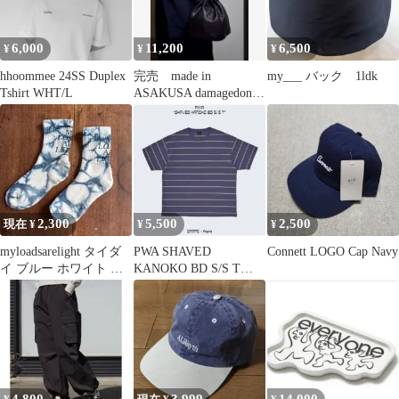
6,000
11,200
6,500
¥
¥
¥
hhoommee 24SS Duplex
完売 made in
my___ バック 1ldk
Tshirt WHT/L
ASAKUSA damagedone
レザー 巾着 バッグ
2,300
5,500
2,500
現在 ¥
¥
¥
myloadsarelight タイダ
PWA SHAVED
Connett LOGO Cap Navy
イ ブルー ホワイト グ
KANOKO BD S/S T
リーン
GRAPE