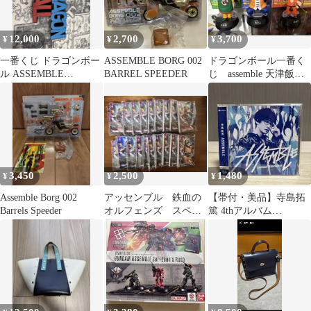
12,000
2,700
3,700
¥
¥
¥
一番くじ ドラゴンボー
ASSEMBLE BORG 002
ドラゴンボール一番く
ル ASSEMBLE
BARREL SPEEDER
じ assemble 天津飯
COLLECTION ラスト
亀仙人 孫悟空
ワン賞
3,450
2,500
1,480
¥
¥
¥
Assemble Borg 002
アッセンブル 鉄血の
【帯付・美品】寺島拓
Barrels Speeder
オルフェンズ スペシ
篤 4thアルバム
ャルカード20セット
ASSEMBLE 初回限定盤
ガンダム
CD+BD