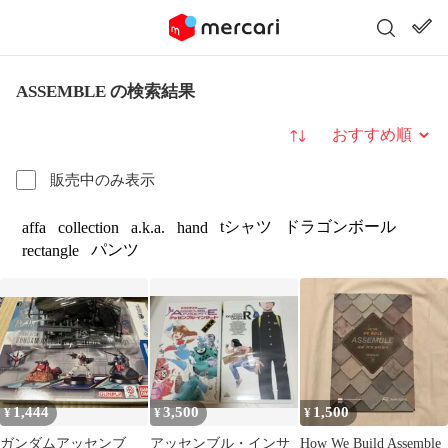
ASSEMBLE の検索結果
並び替え
販売中のみ表示
tシャツ
ドラゴンボール
affa
collection
a.k.a.
hand
パンツ
rectangle
1,444
3,500
1,500
¥
¥
¥
ガンダムアッセンブ
アッセンブル・インサ
How We Build Assemble