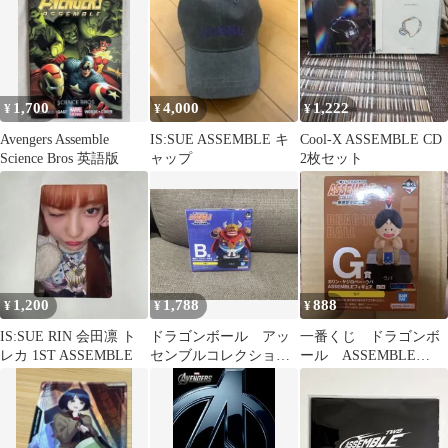
1,700
4,000
1,222
¥
¥
¥
Avengers Assemble
IS:SUE ASSEMBLE キ
Cool-X ASSEMBLE CD
Science Bros 英語版
ャップ
2枚セット
1,200
1,788
888
¥
¥
¥
IS:SUE RIN 会田凛 ト
ドラゴンボール アッ
一番くじ ドラゴンボ
レカ 1ST ASSEMBLE
センブルコレクショ
ール ASSEMBLE
ン B賞 牛魔王
COLLECTION Ｇ賞 ウ
パ