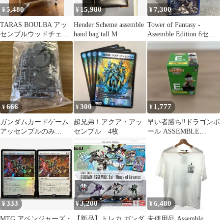
5,480
15,980
7,300
¥
¥
¥
TARAS BOULBA アッ
Hender Scheme assemble
Tower of Fantasy -
センブルウッドチェア
hand bag tall M
Assemble Edition 6セッ
木製チェア 収納ケース
ト
付
666
300
1,777
¥
¥
¥
ガンダムカードゲーム
超兄弟！アクア・アッ
早い者勝ち‼️ドラゴンボ
アッセンブルのみ
センブル 4枚
ール ASSEMBLE
GQuuuuuuX PC02A
COLLECTION E賞 餃子
333
3,200
6,480
¥
¥
¥
MTG アベンジャーズ・
【新品】トレカ ガンダ
未使用品 Assemble