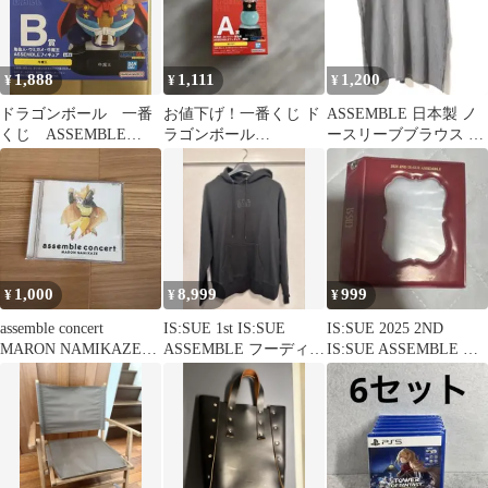
1,888
1,111
1,200
¥
¥
¥
ドラゴンボール 一番
お値下げ！一番くじ ド
ASSEMBLE 日本製 ノ
くじ ASSEMBLE
ラゴンボール
ースリーブブラウス 細
COLLECTION B賞 牛
ASSEMBLE 賞 占いバ
ストライプ M レディー
魔王
バ
ス
1,000
8,999
999
¥
¥
¥
assemble concert
IS:SUE 1st IS:SUE
IS:SUE 2025 2ND
MARON NAMIKAZE
ASSEMBLE フーディパ
IS:SUE ASSEMBLE バ
CD
ーカー サイズL
インダー