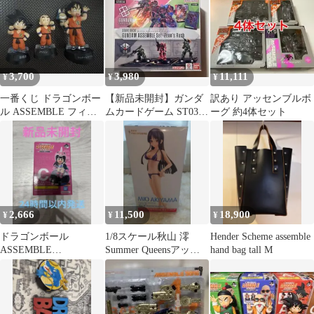
アートTシャツ M白T
3,700
3,980
11,111
¥
¥
¥
一番くじ ドラゴンボー
【新品未開封】ガンダ
訳あり アッセンブルボ
ル ASSEMBLE フィギ
ムカードゲーム ST03A
ーグ 約4体セット
ュア 3体セット
スタートデッキアッセ
ンブルセット
2,666
11,500
18,900
¥
¥
¥
ドラゴンボール
1/8スケール秋山 澪
Hender Scheme assemble
ASSEMBLE
Summer Queensアッセ
hand bag tall M
COLLECTION C賞 チチ
ンブルヒロインズけい
おん