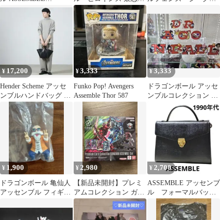
COLLECTION ウミガ
シタラ Summer Queens
クス アッセンブル
メ
「アリス・ギア・アイ
プラモデルセット
ギス」
17,200
3,333
3,333
¥
¥
¥
Hender Scheme アッセ
Funko Pop! Avengers
ドラゴンボール アッセ
ンブルハンドバッグ ワ
Assemble Thor 587
ンブルコレクション ア
イドS
クリルスタンド コン
プ
1,900
2,980
2,700
¥
¥
¥
ドラゴンボール 亀仙人
【新品未開封】プレミ
ASSEMBLE アッセンブ
アッセンブル フィギュ
アムコレクション ガン
ル フォーマルバッ
ア
ダムアッセンブルセッ
グ 1990年代 ブラッ
ト PC02A
ク 黒