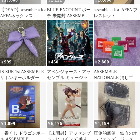
17,800
2,222
28,000
¥
¥
¥
【DEAD】assemble a.k.a
BLUE ENCOUNT ポー
assemble a.k.a. AFFA ブ
AFFAネックレス
チ 未開封 ASSEMBLE
レスレット
AFH8N01-1
A NEW AGE
999
450
2,800
¥
¥
¥
IS:SUE 1st ASSEMBLE
アベンジャーズ・アッ
ASSEMBLE
リボンキーホルダー
センブル ミュージッ
NATIONALE 消しゴム6
ク・フロム・アンド・
個セット
インスパイア・アルバ
ム 【CD、音楽 中古
CD】レンタル落ち
1,099
6,176
1,199
¥
¥
¥
一番くじ ドラゴンボー
【未開封】アッセンブ
圧倒的底値 鉄血のオ
ル ASSEMBLE
ル・ヒロインズ 兼志谷
ルフェンズ ジークア