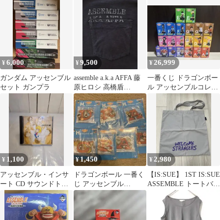
空少年期編～
タンド 6種
6,000
9,500
26,999
¥
¥
¥
ガンダム アッセンブル
assemble a.k.a AFFA 藤
一番くじ ドラゴンボー
セット ガンプラ
原ヒロシ 高橋盾
ル アッセンブルコレク
UNDERCOVER
ション 孫悟空少年期編
セミコンプ
1,100
1,450
2,980
¥
¥
¥
アッセンブル・インサ
ドラゴンボール 一番く
【IS:SUE】 1ST IS:SUE
ート CD サウンドトラ
じ アッセンブル
ASSEMBLE トートバッ
ック
ASSEMBLE H賞 アクリ
グ
ルスタンド