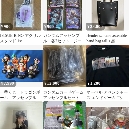
900
900
23,000
¥
¥
¥
IS:SUE RINO アクリル
ガンダムアッセンブ
Hender scheme assemble
スタンド 1st
ル 各2セット ジーク
hand bag tall s 黒
ASSEMBLE イッシュ
アクス 鉄血のオルフ
ェンズ
7,999
12,000
1,280
¥
¥
¥
一番くじ ドラゴンボ
ガンダムカードゲーム
マーベル アベンジャー
ール アッセンブルコ
アッセンブルセット ガ
ズ エンドゲーム Tシャ
レクション 7体セット
ンプラのみ
ツ M 黒 アッセンブル
販売
公式古着