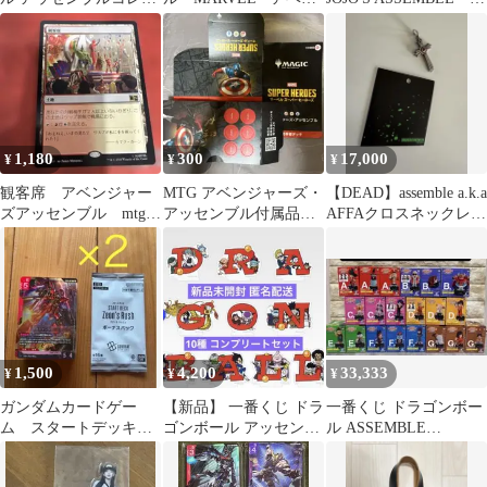
ション A賞 孫悟空 ポッ
ジャーズ アッセンブ
賞、ジョナサン・ジョ
プアップメモ
ル プレイマット
ース
1,180
300
17,000
¥
¥
¥
観客席 アベンジャー
MTG アベンジャーズ・
【DEAD】assemble a.k.a
ズアッセンブル mtg
アッセンブル付属品ま
AFFAクロスネックレス
マジックザギャザリン
とめ
925シルバー
グ
1,500
4,200
33,333
¥
¥
¥
ガンダムカードゲー
【新品】 一番くじ ドラ
一番くじ ドラゴンボー
ム スタートデッキア
ゴンボール アッセンブ
ル ASSEMBLE
ッセンブル Zeon's Rush
ルコレクション H賞 10
COLLECTION
種セット