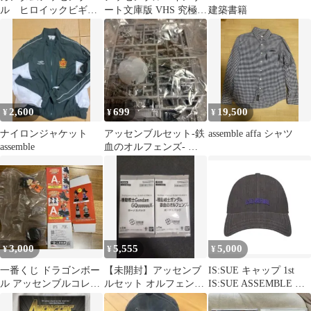
ル ヒロイックビギニ
ート文庫版 VHS 究極超
建築書籍
ングス 1個
人あ～る ビデオ ゆ
うきまさみ
2,600
699
19,500
¥
¥
¥
ナイロンジャケット
アッセンブルセット-鉄
assemble affa シャツ
assemble
血のオルフェンズ- ガ
ンダムカードゲーム
3,000
5,555
5,000
¥
¥
¥
一番くじ ドラゴンボー
【未開封】アッセンブ
IS:SUE キャップ 1st
ル アッセンブルコレク
ルセット オルフェンズ
IS:SUE ASSEMBLE 新
ション 孫悟空 オレンジ
GQuuuuuuX ボーナスパ
品未開封
胴着
ック