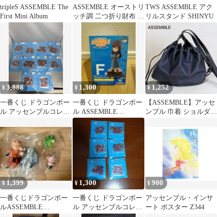
tripleS ASSEMBLE The
ASSEMBLE オーストリ
TWS ASSEMBLE アク
First Mini Album
ッチ調 二つ折り財布 オ
リルスタンド SHINYU
レンジ
3,888
1,300
1,252
¥
¥
¥
一番くじ ドラゴンボー
一番くじ ドラゴンボー
【ASSEMBLE】アッセ
ル アッセンブルコレク
ル ASSEMBLE
ンブル 巾着 ショルダー
ション アクスタフルコ
COLLECTION F賞 マイ
バッグ ネイビー レザー
ンプセット
本革
1,399
1,300
900
¥
¥
¥
一番くじドラゴンボー
一番くじ ドラゴンボー
アッセンブル・インサ
ルASSEMBLE
ル アッセンブルコレク
ート ポスター Z344
COLLECTION ～孫悟
ション H賞 アクリルス