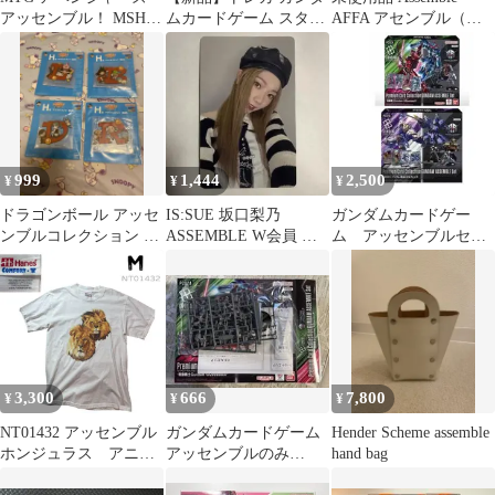
アッセンブル！ MSH
ムカードゲーム スター
AFFA アセンブル（ア
日本語 FOIL込 2枚セッ
トデッキ ガンダムアッ
ンダーカバー） 半袖 カ
ト
センブルセット Wings
ットソー サイズ:2 ホワ
of Advance [ST02A]
イト メンズ HILL TOP
CHURCH
241014003061
999
1,444
2,500
¥
¥
¥
ドラゴンボール アッセ
IS:SUE 坂口梨乃
ガンダムカードゲー
ンブルコレクション ア
ASSEMBLE W会員 ト
ム アッセンブルセッ
クスタ4種セット
レカ
ト アッセンブル5個セ
ット
3,300
666
7,800
¥
¥
¥
NT01432 アッセンブル
ガンダムカードゲーム
Hender Scheme assemble
ホンジュラス アニマ
アッセンブルのみ
hand bag
ル 動物 ライオン
GQuuuuuuX PC02A