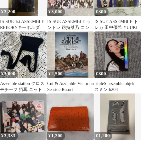
3,200
3,000
300
¥
¥
¥
IS:SUE 1st ASSEMBLE
IS:SUE ASSEMBLE ラ
IS:SUE ASSEMBLE ト
REBORNキーホルダー
ントレ 釼持菜乃 コンプ
レカ 田中優希 YUUKI
新品未開封品
リート
3,000
2,500
800
¥
¥
¥
Assemble station クロス
Cut & Assemble Victorian
tripleS assemble objekt
モチーフ 猫耳 ニット帽
Seaside Resort
スミン b208
ブラック
3,333
1,200
1,200
¥
¥
¥