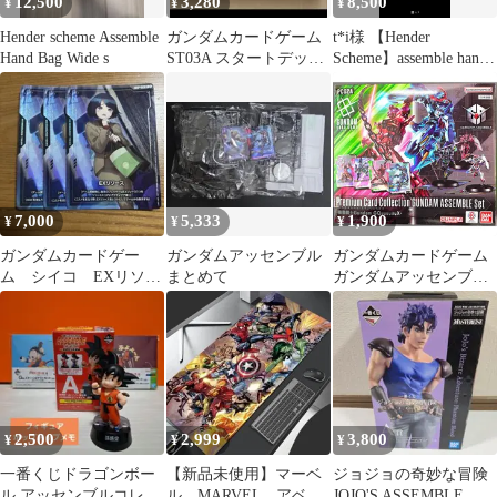
12,500
3,280
8,500
¥
¥
¥
Hender scheme Assemble
ガンダムカードゲーム
t*i様 【Hender
Hand Bag Wide s
ST03A スタートデッキ
Scheme】assemble hand
ガンダムアッセンブル
bag fl
セット
7,000
5,333
1,900
¥
¥
¥
ガンダムカードゲー
ガンダムアッセンブル
ガンダムカードゲーム
ム シイコ EXリソー
まとめて
ガンダムアッセンブル
ス ジークアクス ア
セット [PC02A] 新品未
ッセンブル
開封
2,500
2,999
3,800
¥
¥
¥
一番くじドラゴンボー
【新品未使用】マーベ
ジョジョの奇妙な冒険
ル アッセンブルコレク
ル MARVEL アベン
JOJO'S ASSEMBLE A