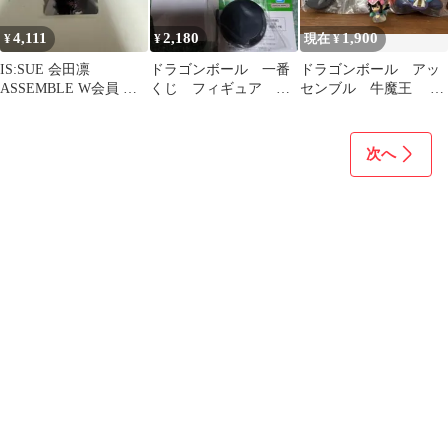
4,111
2,180
1,900
¥
¥
現在 ¥
IS:SUE 会田凛
ドラゴンボール 一番
ドラゴンボール アッ
ASSEMBLE W会員 ト
くじ フィギュア ア
センブル 牛魔王 超
レカ 最安価
ッセンブルコレクショ
戦士 チチ 2点セット
ン チャオズ 餃子
次へ