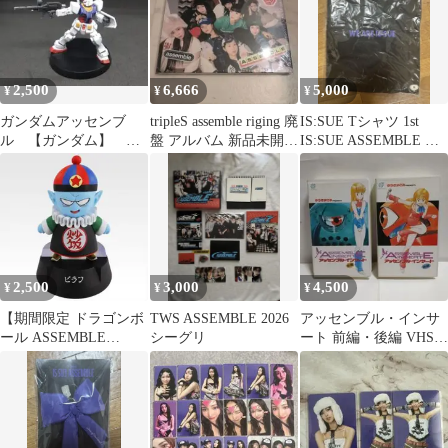
2,500
6,666
5,000
¥
¥
¥
ガンダムアッセンブ
tripleS assemble riging 廃
IS:SUE Tシャツ 1st
ル 【ガンダム】 完
盤 アルバム 新品未開封
IS:SUE ASSEMBLE M
成品
♡
新品未開封品
2,500
3,000
4,500
¥
¥
¥
【期間限定 ドラゴンボ
TWS ASSEMBLE 2026
アッセンブル・インサ
ール ASSEMBLE
シーグリ
ート 前編・後編 VHSセ
COLLECTION F賞 ピラ
ット
フ