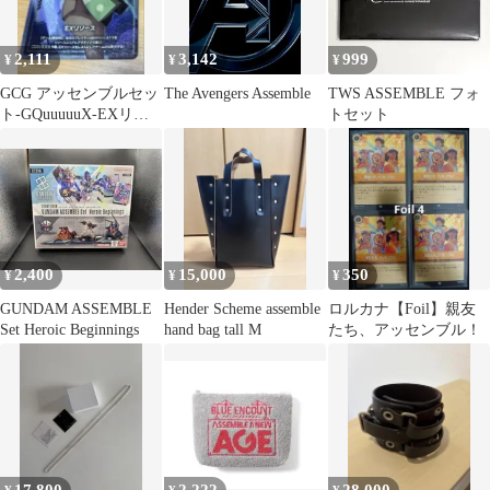
2,111
3,142
999
¥
¥
¥
GCG アッセンブルセッ
The Avengers Assemble
TWS ASSEMBLE フォ
ト-GQuuuuuX-EXリソ
トセット
ース『シイコ・スガ
イ』
2,400
15,000
350
¥
¥
¥
GUNDAM ASSEMBLE
Hender Scheme assemble
ロルカナ【Foil】親友
Set Heroic Beginnings
hand bag tall M
たち、アッセンブル！