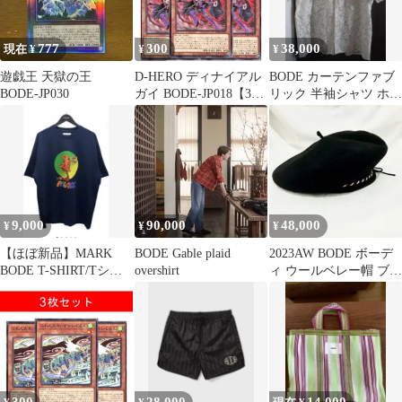
777
300
38,000
現在 ¥
¥
¥
遊戯王 天獄の王
D-HERO ディナイアル
BODE カーテンファブ
BODE-JP030
ガイ BODE-JP018【3枚
リック 半袖シャツ ホワ
セット】
イト 名作
9,000
90,000
48,000
¥
¥
¥
【ほぼ新品】MARK
BODE Gable plaid
2023AW BODE ボーデ
BODE T-SHIRT/Tシャ
overshirt
ィ ウールベレー帽 ブラ
ツ/XL/コットン/黒
ック