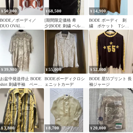
50,000
68,500
14,900
¥
¥
¥
BODE／ボーディ／
[期間限定価格 希
BODE ボーディ 刺
DUO OVAL
少]BODE 刺繍 ベルベ
繍 ポケット Tシャ
PATCHWORK SHIRT／
ット スラックス パンツ
ツ
シャツ
39,980
55,000
52,000
¥
¥
¥
お盆中発送停止 BODE
BODEボーディクロシ
BODE 星55プリント 長
shirt 刺繍半袖 ベージ
ェニットカーデ
袖ジャージ
ュ
3,800
8,700
20,000
¥
¥
¥