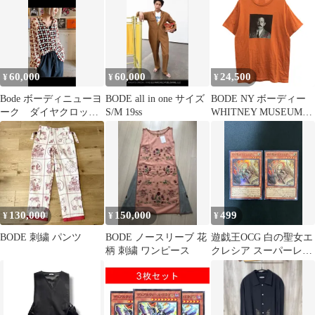
60,000
60,000
24,500
¥
¥
¥
Bode ボーディニューヨ
BODE all in one サイズ
BODE NY ボーディー
ーク ダイヤクロッシ
S/M 19ss
WHITNEY MUSEUM限
ェレースシャツ
定 CALDER CARTE
D’IDENTITE TEE フォ
トプリントTシャツ オ
レンジ M
130,000
150,000
499
¥
¥
¥
BODE 刺繍 パンツ
BODE ノースリーブ 花
遊戯王OCG 白の聖女エ
柄 刺繍 ワンピース
クレシア スーパーレア
２枚 BODE-JP007