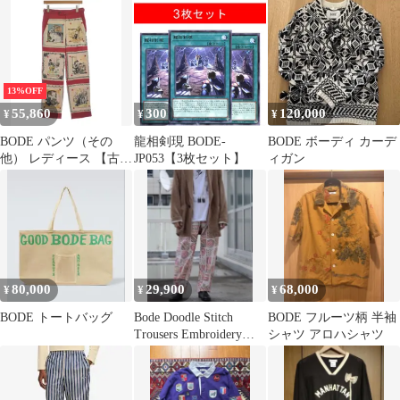
13%OFF
55,860
300
120,000
¥
¥
¥
BODE パンツ（その
龍相剣現 BODE-
BODE ボーディ カーデ
他） レディース 【古
JP053【3枚セット】
ィガン
着】【中古】【送料無
料】
80,000
29,900
68,000
¥
¥
¥
BODE トートバッグ
Bode Doodle Stitch
BODE フルーツ柄 半袖
Trousers Embroidery刺
シャツ アロハシャツ
繍