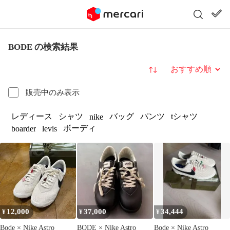
BODE の検索結果
並び替え
販売中のみ表示
レディース
シャツ
バッグ
パンツ
tシャツ
nike
ボーディ
boarder
levis
12,000
37,000
34,444
¥
¥
¥
Bode × Nike Astro
BODE × Nike Astro
Bode × Nike Astro