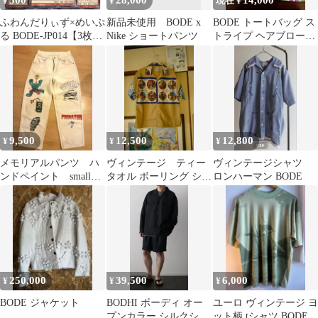
300
28,000
14,000
¥
¥
現在 ¥
ふわんだりぃず×めいぷ
新品未使用 BODE x
BODE トートバッグ ス
る BODE-JP014【3枚セ
Nike ショートパンツ
トライプ ヘアブローチ
ット】
セット
9,500
12,500
12,800
¥
¥
¥
メモリアルパンツ ハ
ヴィンテージ ティー
ヴィンテージシャツ
ンドペイント small
タオル ボーリング シャ
ロンハーマン BODE
talk studio bode
ツ シェルボタン ヒルト
ン bode
250,000
39,500
6,000
¥
¥
¥
BODE ジャケット
BODHI ボーディ オー
ユーロ ヴィンテージ ヨ
プンカラー シルクシャ
ット柄 tシャツ BODE