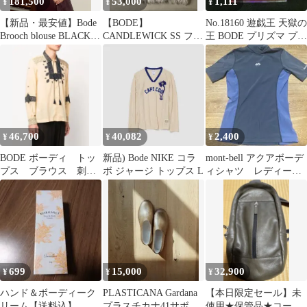
181,500
53,000
1,111
¥
¥
¥
【新品・最安値】Bode
【BODE】
No.18160 遊戯王 天獄の
Brooch blouse BLACK
CANDLEWICK SS フリ
王 BODE プリズマ プリ
正規品 その他
ンジシャツ
シク
46,700
40,082
2,400
¥
¥
¥
BODE ボーディ トッ
新品) Bode NIKE コラ
mont-bell アクアボーデ
プス ブラウス 刺
ボ ジャージ トップス L
ィシャツ レディース
繍 シャツ メンズ
半袖 Lサイズ
レディース 新品
699
15,000
32,900
¥
¥
¥
ハンド＆ボーディーク
PLASTICANA Gardana
【本日限定セール】未
リーム【送料込】
プラスチカナ41サボ ス
使用★保管品★コーチ