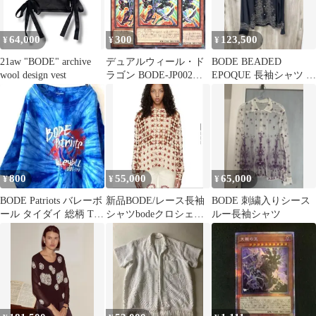
64,000
300
123,500
¥
¥
¥
21aw "BODE" archive
デュアルウィール・ド
BODE BEADED
wool design vest
ラゴン BODE-JP002【3
EPOQUE 長袖シャツ ブ
枚セット】
ラック M
800
55,000
65,000
¥
¥
¥
BODE Patriots バレーボ
新品BODE/レース長袖
BODE 刺繍入りシース
ール タイダイ 総柄 Tシ
シャツbodeクロシェニ
ルー長袖シャツ
ャツ 古着
ット