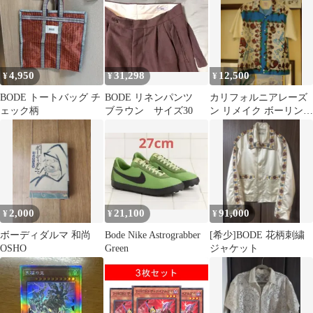
4,950
31,298
12,500
¥
¥
¥
BODE トートバッグ チ
BODE リネンパンツ
カリフォルニアレーズ
ェック柄
ブラウン サイズ30
ン リメイク ボーリング
シャツ 再構築 バンダ
ナ bode
2,000
21,100
91,000
¥
¥
¥
ボーディダルマ 和尚
Bode Nike Astrograbber
[希少]BODE 花柄刺繍
OSHO
Green
ジャケット