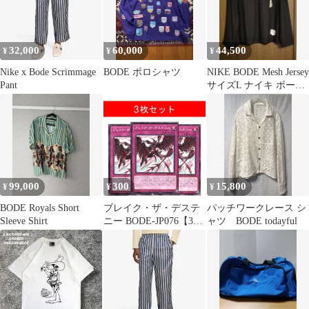
32,000
60,000
44,500
¥
¥
¥
Nike x Bode Scrimmage
BODE ポロシャツ
NIKE BODE Mesh Jersey
Pant
サイズL ナイキ ボーデ
ィ
99,000
300
15,800
¥
¥
¥
BODE Royals Short
ブレイク・ザ・デステ
パッチワークレース シ
Sleeve Shirt
ニー BODE-JP076【3枚
ャツ BODE todayful
セット】