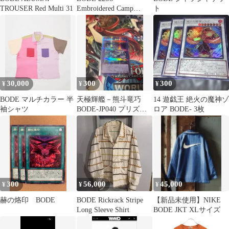
TROUSER Red Multi 31
Embroidered Camp
ト
Collar S／S Shirt刺繍メ
ッシュ半袖シャツ
8069000136395
30,000
300
300
¥
¥
¥
BODE マルチカラー 半
天極輝艦－熊斗竜巧
14 遊戯王 絶火の魔神ゾ
袖シャツ
BODE-JP040 プリズマ
ロア BODE- 3枚
ティックシークレット
レア
300
56,000
45,000
¥
¥
¥
赫の烙印 BODE
BODE Rickrack Stripe
【新品未使用】NIKE
Long Sleeve Shirt
BODE JKT XLサイズ