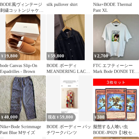
BODE風ヴィンテージ
silk pullover shirt
Nike×BODE Thermal
刺繍コットンジャケッ
Pant XL
ト internationalnews
19,800
59,800
2,700
¥
¥
¥
bode Canvas Slip-On
BODE ボーディ
FTC エフティーシー
Espadrilles - Brown
MEANDERING LACE
Mark Bode DONDI TEE
LS SHIRT
Tシャツ ホワイト Lサ
イズ プリント 半袖 コ
ットン シミあり ストリ
ート メンズ
40,000
59,800
300
¥
現在 ¥
¥
Nike×Bode Scrimmage
BODE ボーディー パッ
擬態する人喰い虫
Pant Blue Mサイズ
チワークパンツ
BODE-JP029【3枚セッ
ト】