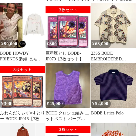
ツ 定価￥77,000
90,000
300
63,000
¥
¥
¥
BODE HOWDY
巨星墜とし BODE-
23SS BODE
FRIENDS 刺繍 長袖シ
JP079【3枚セット】
EMBROIDERED
ャツ
CARNIVAL SHIRT
300
45,000
52,000
¥
¥
¥
ふわんだりぃず×すとり
BODE クロシェ編み ニ
BODE Latice Polo
ー BODE-JP015【3枚セ
ットベスト パープル
ット】