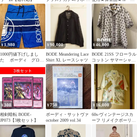
リッポン BODE
★coach★ボーディバッ
グ★
1,980
90,000
46,800
¥
¥
¥
1000円値下げしまし
BODE Meandering Lace
BODE 21SS フローラル
た ボーディ グロー
Shirt XL レースシャツ
コットン サマーシャツ
ブ 水着
希少 半袖 アロハ
300
750
16,000
¥
¥
¥
相剣暗転 BODE-
ボーディ・サットヴァ
60s-ヴィンテージスカ
JP073【3枚セット】
october 2009 vol.34
ーフ リメイクボーリン
グ シャツ レーヨン
bode