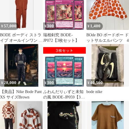
57,000
300
1,400
¥
¥
¥
BODE ボーディ ストラ
瑞相剣究 BODE-
BOde BO ボードボー ド
イプ オールインワン オ
JP072【3枚セット】
ットサルエルパンツ 4
ーバーオール
28,000
300
40,500
¥
¥
¥
【美品】Nike Bode Pant
ふわんだりぃずと未知
bode nike
XS サイズBrown
の風 BODE-JP059【3枚
セット】