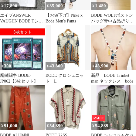
17,800
35,000
1,480
¥
¥
¥
エイプANSWER
【お値下げ】Nike x
BODE WOLFボストン
VAUGHN BODE Tシャ
Bode Men's Pants
バッグ青中古品折り曲
ツ 2003年 幻級 美
げ発送サイズ写真参照
品 L
肩掛けベルト付
300
43,800
48,900
¥
¥
¥
魔鍵闘争 BODE-
BODE クロシェニッ
新品 BODE Trinket
JP062【3枚セット】
ト L
man ネックレス bode
5%OFF
91,000
54,890
54,889
¥
¥
¥
BODE ALUMNI
BODE 22SS
BODE シャツジャケッ