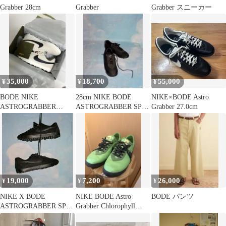
Grabber 28cm
Grabber
Grabber スニーカー
35,000
18,700
55,000
¥
¥
¥
BODE NIKE
28cm NIKE BODE
NIKE×BODE Astro
ASTROGRABBER
ASTROGRABBER SP
Grabber 27.0cm
27.0cm
BLACK
19,000
7,200
26,000
¥
¥
¥
NIKE X BODE
NIKE BODE Astro
BODE パンツ
ASTROGRABBER SP
Grabber Chlorophyll
TXT 28.0cm
28cm