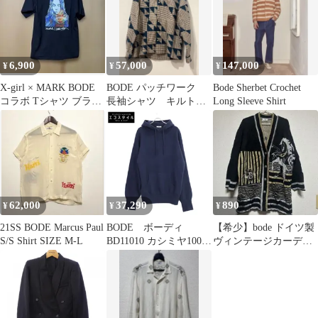
6,900
57,000
147,000
¥
¥
¥
X-girl × MARK BODE
BODE パッチワーク
Bode Sherbet Crochet
コラボ Tシャツ ブラッ
長袖シャツ キルト
Long Sleeve Shirt
ク
WANDERING LOVER
62,000
37,290
890
¥
¥
¥
21SS BODE Marcus Paul
BODE ボーディ
【希少】bode ドイツ製
S/S Shirt SIZE M-L
BD11010 カシミヤ100％
ヴィンテージカーディ
プルオーバー ニットパ
ガン 派手柄 ドラゴン
ーカー F