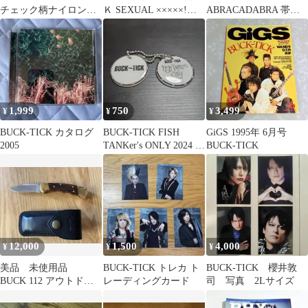
チェック柄ナイロンス
Ｋ SEXUAL ×××××!
ABRACADABRA 帯付
ウェットボックスシル
VICL60961 Victor
き
エット
Entertainment 未開封
/00110
1,999
750
3,499
¥
¥
¥
BUCK-TICK カタログ
BUCK-TICK FISH
GiGS 1995年 6月号
2005
TANKer's ONLY 2024 キ
BUCK-TICK
ーホルダー
12,000
1,500
4,000
¥
¥
¥
美品 未使用品
BUCK-TICK トレカ ト
BUCK-TICK 櫻井敦
BUCK 112 アウトドア
レーディングカード
司 写真 2Lサイズ
ナイフ レンジャー ビ
ンテージ