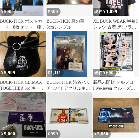
500
500
1,099
¥
¥
現在 ¥
BUCK-TICK ポストカ
BUCK-TICK 悪の華
XL BUCK WEAR 半袖T
ード 8枚セット 櫻井
8cmシングル
シャツ 古着 黒(ブラッ
敦司 今井寿
ク)系 古着 星条旗
5,999
1,111
600
¥
¥
現在 ¥
BUCK-TICK CLIMAX
BUCK∞TICK 渋谷ハリ
新品未開封 ドルフロ
TOGETHER 3rd キーホ
アッパ！アクリルキー
Five-seven クルーズ・
ルダー
ホルダー
クイーン
5,000
999
2,850
¥
¥
¥