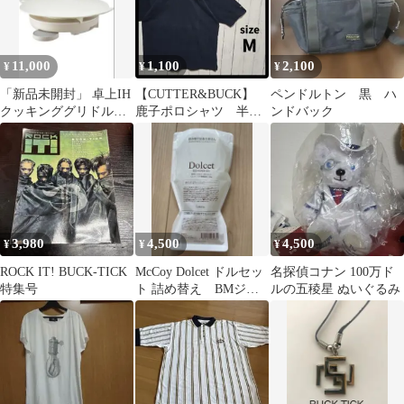
11,000
1,100
2,100
¥
¥
¥
「新品未開封」 卓上IH
【CUTTER&BUCK】
ペンドルトン 黒 ハ
クッキンググリドル
鹿子ポロシャツ 半
ンドバック
RIH-1
袖 オーバーサイズ
メルセデス
3,980
4,500
4,500
¥
¥
¥
ROCK IT! BUCK-TICK
McCoy Dolcet ドルセッ
名探偵コナン 100万ド
特集号
ト 詰め替え BMジェ
ルの五稜星 ぬいぐるみ
ル G 300g