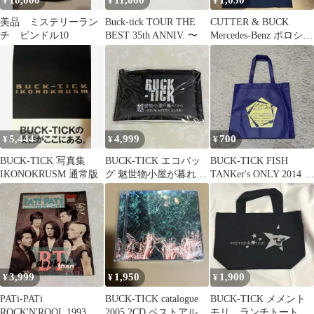
10,000
11,000
1,050
¥
¥
¥
美品 ミステリーラン
Buck-tick TOUR THE
CUTTER & BUCK
チ ビンドル10
BEST 35th ANNIV. 〜
Mercedes-Benz ポロシャ
ツ ブラックM
5,444
4,999
700
¥
¥
¥
BUCK-TICK 写真集
BUCK-TICK エコバッ
BUCK-TICK FISH
IKONOKRUSM 通常版
グ 魅世物小屋が暮れて
TANKer's ONLY 2014 バ
から 購入特典
ッグ
3,999
1,950
1,900
¥
¥
¥
PATi-PATi
BUCK-TICK catalogue
BUCK-TICK メメント
ROCK'N'ROOL 1993年
2005 2CD ベストアルバ
モリ ランチトート