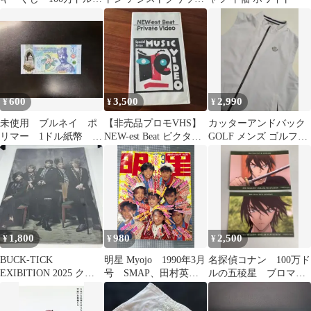
五稜星 劇場版賞
カバーキーホルダー車
検証入れ
600
3,500
2,990
¥
¥
¥
未使用 ブルネイ ポ
【非売品プロモVHS】
カッターアンドバック
リマー 1ドル紙幣 P-
NEW-est Beat ビクター
GOLF メンズ ゴルフベ
W41
BUCK-TICK 他
スト ホワイト フルジッ
プ
1,800
980
2,500
¥
¥
¥
BUCK-TICK
明星 Myojo 1990年3月
名探偵コナン 100万ド
EXIBITION 2025 クリ
号 SMAP、田村英里
ルの五稜星 ブロマイ
アファイル2種
子、渡辺満里奈、
ド 福城聖
BUCK-TICK