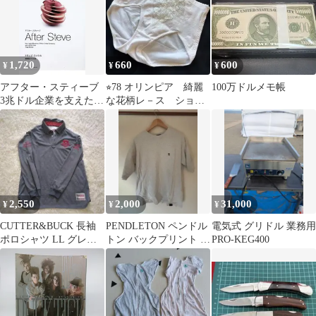
1,720
660
600
¥
¥
¥
アフター・スティーブ
⭐︎78 オリンピア 綺麗
100万ドルメモ帳
3兆ドル企業を支えた不
な花柄レ－ス ショ－
揃いの林檎たち／
トガ－ドル 70 ピンク
MickleTripp
系 ソフト
2,550
2,000
31,000
¥
¥
¥
CUTTER&BUCK 長袖
PENDLETON ペンドル
電気式 グリドル 業務用
ポロシャツ LL グレー
トン バックプリント T
PRO-KEG400
刺繍 ゴルフ
シャツ M