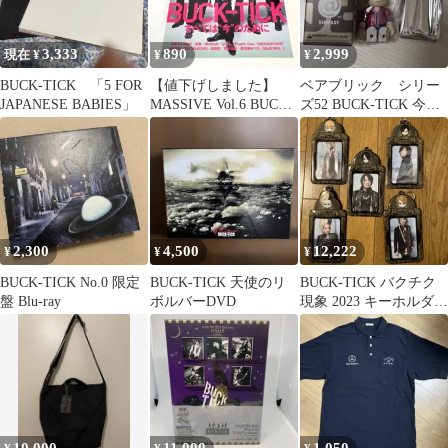
3,333
890
2,999
現在 ¥
¥
¥
BUCK-TICK 「5 FOR
【値下げしました】
ベアブリック シリー
JAPANESE BABIES」
MASSIVE Vol.6 BUCK-
ズ52 BUCK-TICK 今井
TICK 特集 バクチク
寿
2,300
4,500
12,222
¥
¥
¥
BUCK-TICK No.0 限定
BUCK-TICK 天使のリ
BUCK-TICK バクチク
盤 Blu-ray
ボルバーDVD
現象 2023 キーホルダー
5種セット