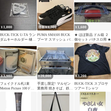
1,000
1,300
1,600
¥
現在 ¥
¥
BUCK-TICK U-TA ラン
PUMA SMASH BUCK
★ ほぼ新品 ドル箱 ２
ダムキーホルダー 樋口
プーマ スマッシュ バッ
個セット パチスロ用 ★
豊
ク ブラックホワイト
3,980
20,000
3,200
¥
¥
¥
フェイクドル札1束
手渡し限定! マルゼン
BUCK-TICK スブロサ
Motion Picture 100ドル
業務用 焼きそば、鉄板
ツアー Tシャツ
札 レプリカ
焼きグリドルLPガス 2
連式台座のみ