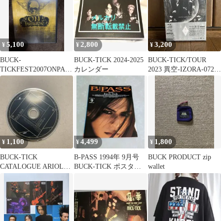
5,100
2,800
3,200
¥
¥
¥
BUCK-
BUCK-TICK 2024-2025
BUCK-TICK/TOUR
TICKFEST2007ONPAR
カレンダー
2023 異空-IZORA-0723
EDEバクチク中古DVD
TOKYO…
1,100
4,499
1,800
¥
¥
¥
BUCK-TICK
B-PASS 1994年 9月号
BUCK PRODUCT zip
CATALOGUE ARIOLA
BUCK-TICK ポスター
wallet
00-10 CD
付き