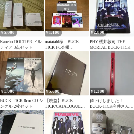
5,000
1,100
2,800
¥
¥
¥
Kanebo DOLTIER ドル
matatabi様 BUCK-
PHY 櫻井敦司 THE
ティア 3点セット
TICK FC会報
MORTAL BUCK-TICK
【FT.019】
1,000
5,000
1,380
¥
¥
¥
BUCK-TICK 8cm CD シ
【廃盤】BUCK-
値下げしました！
ングル 2枚セット
TICK/CATALOGUE
BUCK-TICK今井さん還
1987-1995/付属品付‼︎
暦祝い福岡ライブグッ
ズ