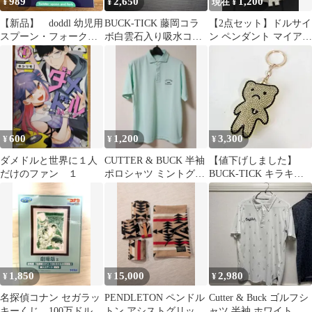
989
2,650
1,200
¥
¥
現在 ¥
【新品】 doddl 幼児用
BUCK-TICK 藤岡コラ
【2点セット】ドルサイ
スプーン・フォークセ
ボ白雲石入り吸水コー
ン ペンダント マイアミ
ット グリーン ドード
スター
キューバンチェーンシ
ル
ルバー46cm
600
1,200
3,300
¥
¥
¥
ダメドルと世界に１人
CUTTER & BUCK 半袖
【値下げしました】
だけのファン １
ポロシャツ ミントグリ
BUCK-TICK キラキラ
ーン M
シリアスベアー 樋口豊
1,850
15,000
2,980
¥
¥
¥
名探偵コナン セガラッ
PENDLETON ペンドル
Cutter & Buck ゴルフシ
キーくじ 100万ドルの
トン アシストグリップ
ャツ 半袖 ホワイト