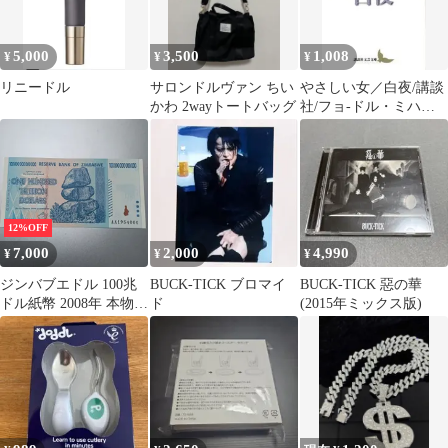
5,000
3,500
1,008
¥
¥
¥
リニードル
サロンドルヴァン ちい
やさしい女／白夜/講談
かわ 2wayトートバッグ
社/フョ-ドル・ミハイ
ロヴィチ・ドストエフ
ス（文庫）
12%OFF
7,000
2,000
4,990
¥
¥
¥
ジンバブエドル 100兆
BUCK-TICK ブロマイ
BUCK-TICK 惡の華
ドル紙幣 2008年 本物保
ド
(2015年ミックス版)
証