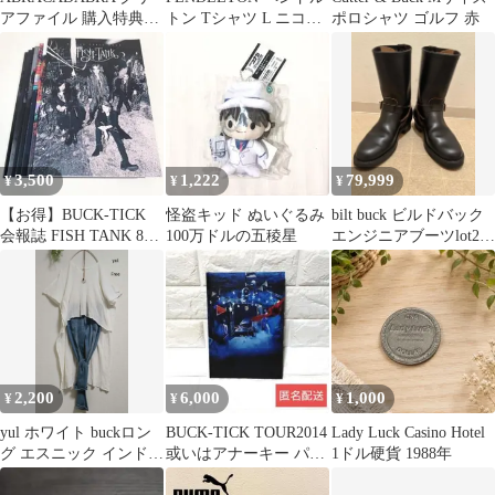
アファイル 購入特典
トン Tシャツ L ニコア
ポロシャツ ゴルフ 赤
BUCK-TICK
ンド
3,500
1,222
79,999
¥
¥
¥
【お得】BUCK-TICK
怪盗キッド ぬいぐるみ
bilt buck ビルドバック
会報誌 FISH TANK 8冊
100万ドルの五稜星
エンジニアブーツlot269
セット
size6.5D
2,200
6,000
1,000
¥
¥
¥
yul ホワイト buckロン
BUCK-TICK TOUR2014
Lady Luck Casino Hotel
グ エスニック インド綿
或いはアナーキー パン
1ドル硬貨 1988年
半袖 チュニック
フレット