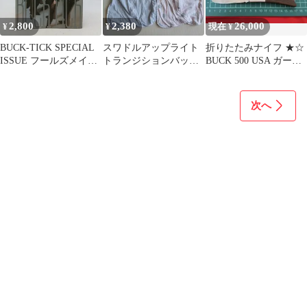
2,800
2,380
26,000
¥
¥
現在 ¥
BUCK-TICK SPECIAL
スワドルアップライト
折りたたみナイフ ★☆
ISSUE フールズメイト
トランジションバッグ
BUCK 500 USA ガーバ
6月号増刊HYPno.3 バク
ライト Mサイズ 2枚
ー GERBER サカイ
チク 綴じ込みピンナッ
プあり 2608LAth16
次へ