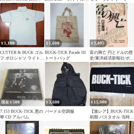
BUCK-TICK
ム
1,100
1,600
3,405
¥
¥
¥
CUTTER & BUCK ゴル
BUCK-TICK Parade III
富の興亡 円とドルの歴
フ ポロシャツ ライトグ
トートバッグ
史/東洋経済新報社/ポ-
リーン
ル・ヴォルカ-（単行
本）
500
3,600
15,000
現在 ¥
¥
¥
7.153 BUCK-TICK 悪の
バードル空調服
【激レア】BUCK-TICK
華 CD アルバム
初期 バスタオル 当時物
SHAKING FC限定