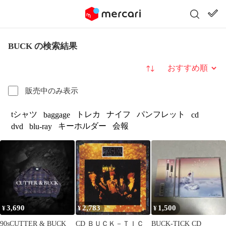
BUCK の検索結果
並び替え
販売中のみ表示
tシャツ
トレカ
ナイフ
パンフレット
baggage
cd
キーホルダー
会報
dvd
blu-ray
3,690
2,783
1,500
¥
¥
¥
90sCUTTER & BUCK
CD ＢＵＣＫ－ＴＩＣ
BUCK-TICK CD