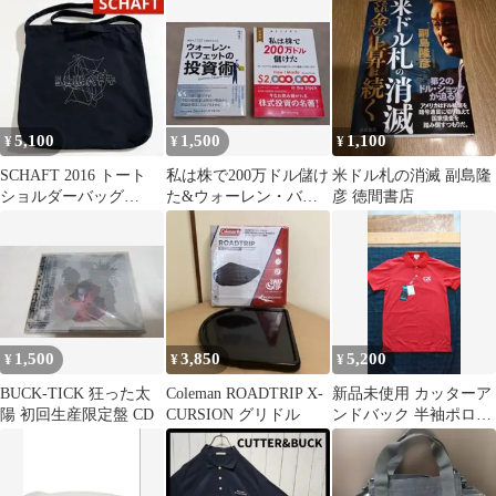
ブ)≫ パンフ)BUCK-
貴重
TICK This is NOT
Greatest Tour 殺シノ調
べ
5,100
1,500
1,100
¥
¥
¥
SCHAFT 2016 トート
私は株で200万ドル儲け
米ドル札の消滅 副島隆
ショルダーバッグ
た&ウォーレン・バフ
彦 徳間書店
BUCK-TICK 今井寿
ェットの投資術
1,500
3,850
5,200
¥
¥
¥
BUCK-TICK 狂った太
Coleman ROADTRIP X-
新品未使用 カッターア
陽 初回生産限定盤 CD
CURSION グリドル
ンドバック 半袖ポロシ
ャツ