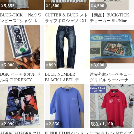
5,555
1,500
4,500
¥
¥
¥
BUCK-TICK No.9 ワ
CUTTER & BUCK スト
【新品】BUCK-TICK
ンピースTシャツ ホワ
ライプポロシャツ 2XL
チョーカー Six/Nine ツ
イト
アー
5,000
899
3,000
¥
¥
¥
DGK ビーチタオル ド
BUCK NUMBER
遠赤外線バーベキュー
ル柄 CURRENCY
BLACK LABEL デニム
グリドル ツーバーナー
BEACH TOWEL
パンツ 29インチ
用 溶岩石（ラバロッ
ク）
2,999
2,850
1,100
¥
¥
現在 ¥
ABRACADABRA クリ
PENDLETON ペンドル
Cutter & Buck Mサイズ