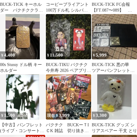
BUCK-TICK キーホル
コービーブライアント
BUCK-TICK FC会報
ダー バクチククラブ
100万ドル札 シルバー
【FT.087〜089】
会員証 チケット 半
箔 記念札 レプリカ
FISHTANK
券 バクチク
NBA
4,400
11,500
5,999
¥
¥
¥
00s Stussy ドル柄 キー
BUCK-TIKU バクチク
BUCK-TICK 悪の華
ホルダー
今井寿 2026 ベアブリッ
ツアーパンフレット
ク 限定
缶バッジ ステッカー
1,500
3,999
3,300
¥
現在 ¥
¥
【中古】パンフレット
バクチク BUCKーＴI
BUCK-TICK グッズ シ
(ライブ・コンサート)
ＣK 雑誌 切り抜き
リアスベアー 干支 とり
≪パンフレット(ライ
中量 ポスター付き！