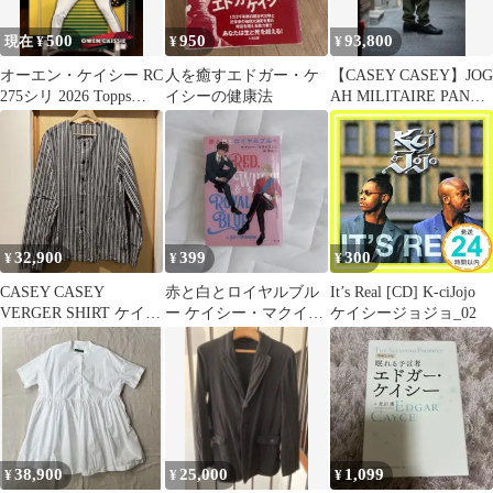
500
950
93,800
現在 ¥
¥
¥
オーエン・ケイシー RC
人を癒すエドガー・ケ
【CASEY CASEY】JOG
275シリ 2026 Topps
イシーの健康法
AH MILITAIRE PANT
Finest
olive
32,900
399
300
¥
¥
¥
CASEY CASEY
赤と白とロイヤルブル
It’s Real [CD] K-ciJojo
VERGER SHIRT ケイシ
ー ケイシー・マクイス
ケイシージョジョ_02
ーケイシー XL
トン 二見文庫
38,900
25,000
1,099
¥
¥
¥