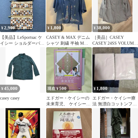
2,900
1,800
38,000
¥
¥
¥
【美品】LeSportsac ケ
CASEY & MAX デニム
［美品］CASEY
イシー ショルダーバッ
シャツ 刺繍 半袖 Mサ
CASEY 24SS VOLUME
グ ドット柄
イズ
SHIRT
45,000
500
1,800
¥
現在 ¥
¥
casey casey
エドガー・ケイシーの
エドガー・ケイシー療
未来育児、 ケイシー流
法 無漂白コットンフラ
「育児指南書」【マー
ンネル(36×90㎝)×2枚
カー使用あり】