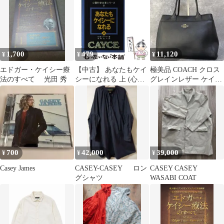
1,700
479
11,120
¥
¥
¥
エドガー・ケイシー療
【中古】 あなたもケイ
極美品 COACH クロス
法のすべて 光田 秀
シーになれる 上 (心霊
グレインレザー ケイシ
科学名著シリーズ 4) /
ー トートバッグ ブラッ
ハーバート・B.パーヤ
ク
ー、今村光一 / 中央ア
ート出版社
700
42,000
39,000
¥
¥
¥
Casey James
CASEY-CASEY ロン
CASEY CASEY
グシャツ
WASABI COAT