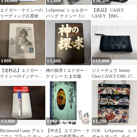
18,000
1,400
36,300
¥
¥
¥
エドガー・ケイシーの
LeSportsac ショルダー
【美品】 CASEY
リーディング占星術
バッグ ケイシー 3ジッ
CASEY 【BIG
プクロスボディ匿名
RACCOURCIE SHIRT
/22HC336】 L シャツ ケ
ーシー ケーシー
26070299
899
1,400
13,000
¥
¥
¥
【送料込】エドガー・
神の探求 I エドガー・
ジミーチュウ Jimmy
ケイシーのインナー・
ケイシー たま出版
Choo CASEY EMG 173
ビューティー革命 光
コインケース
田秀監修
3,980
802
1,200
¥
¥
¥
Birchwood Casey アルミ
【中古】 エドガー・ケ
1536 LeSportsac レス
ニウム ブラック タッチ
イシーの超意識への挑
ポートサック ケイシ