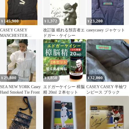
145,900
1,372
23,200
¥
¥
¥
CASEY CASEY
改訂版 眠れる預言者エ
caseycasey ジャケット
MANCHESTER
ドガー・ケイシー
COAT 176770円
29,800
3,850
32,000
¥
¥
¥
SEA NEW YORK Casey
エドガーケイシー 樟脳
CASEY CASEY 半袖ワ
Hand Smoked Tie Front
精 20ml ２本セット
ンピース ブラック