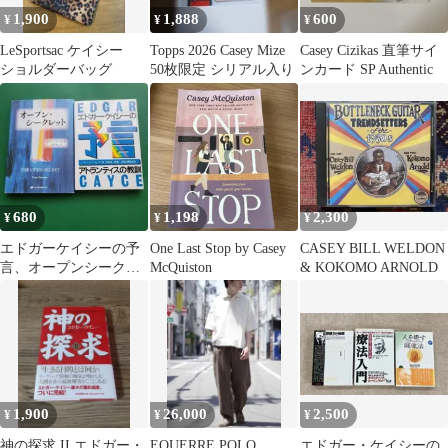
1,900
1,888
600
¥
¥
¥
LeSportsac ケイシー
Topps 2026 Casey Mize
Casey Cizikas 直筆サイ
ショルダーバッグ
50枚限定 シリアル入り
ンカード SP Authentic
680
1,198
2,300
¥
¥
¥
エドガーケイシーの予
One Last Stop by Casey
CASEY BILL WELDON
言、オープンシークレ
McQuiston
& KOKOMO ARNOLD
ット
1,900
26,000
2,500
¥
¥
¥
神の探求 II エドガー・
EQUERRE POLO
エドガー・ケイシーの