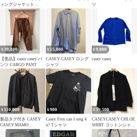
ィングジャケット
ツ
PUFFER JACKET
39,800
15,000
9,000
¥
¥
¥
【美品】casey casey パ
CASEY CASEY ロング
casey casey
ンツ CARGO PANT
シャツ
110,000
900
39,500
¥
¥
¥
新品タグ付き CASEY
Casey Frey can I sing 4
CASEYCASEY CHLOE
CASEY MAMO
u? Tシャツ
SHIRT コットンシャツ
BLOUSON サイズM
新品タグ付き