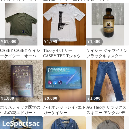
ーケイシー
61,000
1,999
1,300
¥
¥
¥
CASEY CASEY ケイシ
Theory セオリー
ケイシー ジャマイカン
ーケイシー オーバー
CASEY TEE Tシャツ
ブラックキャスターオ
サイズTシャツ オリー
イル 118ml
ブ
1,800
9,000
1,600
¥
¥
¥
ホリスティック医学の
バイオレットレイ×エド
AG Theory リラックス
生みの親エドガー・ケ
ガーケイシー
スキニー アンクル デニ
イシー療法のすべて 1
ム THE CASEY