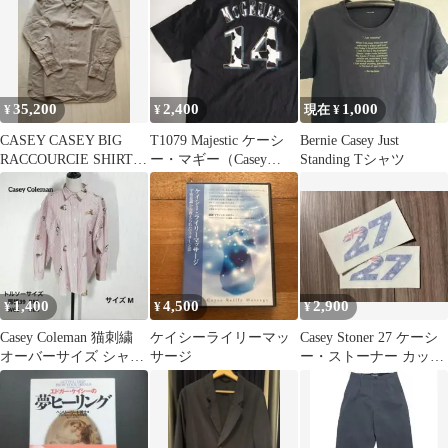
35,200
2,400
1,000
¥
¥
現在 ¥
CASEY CASEY BIG
T1079 Majestic ケーシ
Bernie Casey Just
RACCOURCIE SHIRT
ー・マギー（Casey
Standing Tシャツ
M フランス製
McGehee）牛柄
1,400
4,500
2,900
¥
¥
¥
Casey Coleman 猫刺繍
ケイシーライリーマッ
Casey Stoner 27 ケーシ
オーバーサイズ シャン
サージ
ー・ストーナー カッテ
ブレー 長袖シャツ M
ィング ステッカー