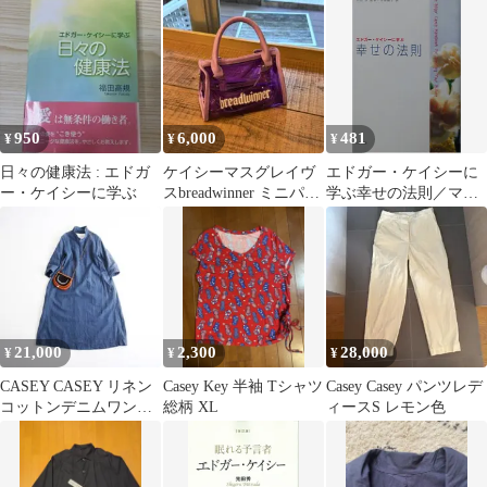
950
6,000
481
¥
¥
¥
日々の健康法 : エドガ
ケイシーマスグレイヴ
エドガー・ケイシーに
ー・ケイシーに学ぶ
スbreadwinner ミニパー
学ぶ幸せの法則／マー
プルサッチェルバッグ
ク サーストン、クリス
トファー フェイゼル
21,000
2,300
28,000
¥
¥
¥
CASEY CASEY リネン
Casey Key 半袖 Tシャツ
Casey Casey パンツレデ
コットンデニムワンピ
総柄 XL
ィースS レモン色
ース インディゴ S