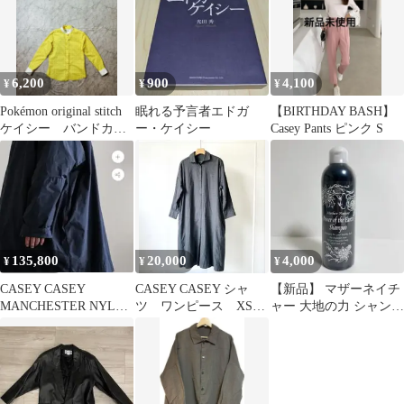
6,200
900
4,100
¥
¥
¥
Pokémon original stitch
眠れる予言者エドガ
【BIRTHDAY BASH】
ケイシー バンドカラ
ー・ケイシー
Casey Pants ピンク S
ーシャツ
135,800
20,000
4,000
¥
¥
¥
CASEY CASEY
CASEY CASEY シャ
【新品】 マザーネイチ
MANCHESTER NYLON
ツ ワンピース XSサ
ャー 大地の力 シャンプ
COAT ネイビー
イズ
ー 300ml エドガーケイ
シー