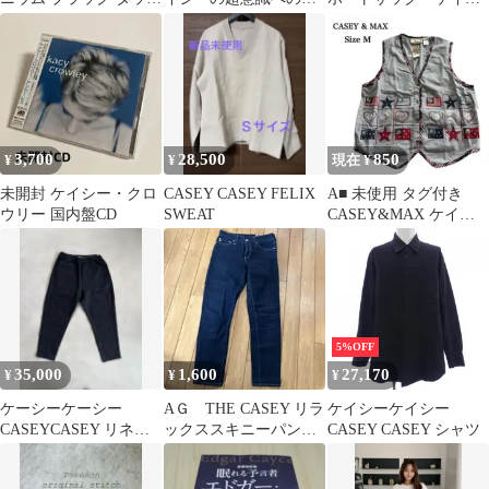
アップペン、OS
戦 / ヒュー・リン ケイ
ー ショルダーバッ
シー、 林 陽 / 大陸書房
グ 三連バッグ タト
ゥー柄 ナイロン カ
ジュアル レディー
ス 軽量
3,700
28,500
850
¥
¥
現在 ¥
未開封 ケイシー・クロ
CASEY CASEY FELIX
A■ 未使用 タグ付き
ウリー 国内盤CD
SWEAT
CASEY&MAX ケイシ
ーアンドマックス ベス
ト
5%OFF
35,000
1,600
27,170
¥
¥
¥
ケーシーケーシー
AＧ THE CASEY リラ
ケイシーケイシー
CASEYCASEY リネン
ックススキニーパンツ
CASEY CASEY シャツ
ウール サイズS
24