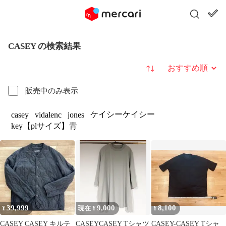
CASEY の検索結果
並び替え
販売中のみ表示
ケイシーケイシー
casey
vidalenc
jones
key【plサイズ】青
39,999
9,000
8,100
¥
現在 ¥
¥
CASEY CASEY キルテ
CASEYCASEY Tシャツ
CASEY-CASEY Tシャ