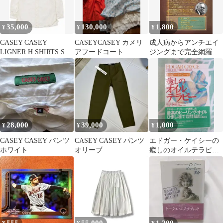
35,000
130,000
1,800
¥
¥
¥
CASEY CASEY
CASEYCASEY カメリ
成人病からアンチエイ
LIGNER H SHIRTS S
アフードコート
ジングまで完全網羅！
ホリスティック医学の
生みの親 エドガー･ケ
イシー療法のすべて5
28,000
39,000
1,000
¥
¥
¥
CASEY CASEY パンツ
CASEY CASEY パンツ
エドガー・ケイシーの
ホワイト
オリーブ
癒しのオイルテラピ
ー 日々の健康法