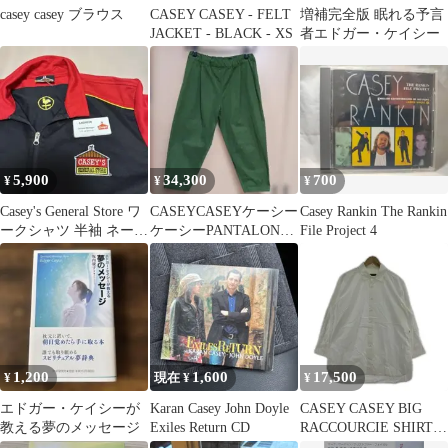
casey casey ブラウス
CASEY CASEY - FELT
増補完全版 眠れる予言
JACKET - BLACK - XS
者エドガー・ケイシー
5,900
34,300
700
¥
¥
¥
Casey's General Store ワ
CASEYCASEYケーシー
Casey Rankin The Rankin
ークシャツ 半袖 ネーム
ケーシーPANTALON
File Project 4
タグ付
VERGER パンツ
1,200
1,600
17,500
¥
現在 ¥
¥
エドガー・ケイシーが
Karan Casey John Doyle
CASEY CASEY BIG
教える夢のメッセージ
Exiles Return CD
RACCOURCIE SHIRT
M