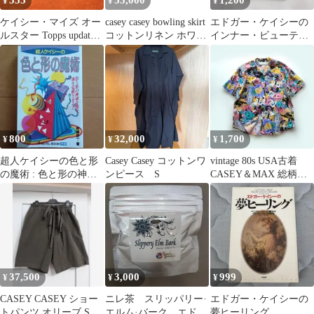
555
55,000
1,200
¥
¥
¥
ケイシー・マイズ オー
casey casey bowling skirt
エドガー・ケイシーの
ルスター Topps update
コットンリネン ホワイ
インナー・ビューティ
2025
ト M
ー革命
800
32,000
1,700
¥
¥
¥
超人ケイシーの色と形
Casey Casey コットンワ
vintage 80s USA古着
の魔術 : 色と形の神秘
ンピース S
CASEY＆MAX 総柄
を知り、魂を覚醒させ
半袖ブラウス
る!!
37,500
3,000
999
¥
¥
¥
CASEY CASEY ショー
ニレ茶 スリッパリー·
エドガー・ケイシーの
トパンツ オリーブ S
エルム·バーク エドガ
夢ヒーリング