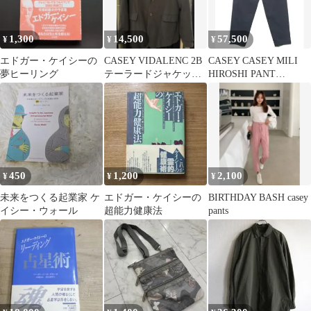
1,300
14,500
57,500
¥
¥
¥
エドガー・ケイシーの
CASEY VIDALENC 2B
CASEY CASEY MILI
夢ヒーリング
テーラードジャケット
HIROSHI PANT
XS ネイビー
DOUBLE COT
450
1,200
2,100
¥
¥
¥
未来をつくる起業家 ケ
エドガー・ケイシーの
BIRTHDAY BASH casey
イシー・ウォール
超能力健康法
pants