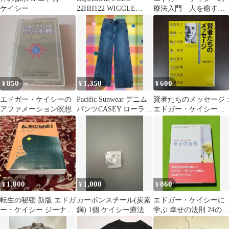
ケイシー
22HH122 WIGGLE
療法入門 人を癒す健
casey casey
康法 超能力の秘密
850
1,350
600
¥
¥
¥
エドガー・ケイシーの
Pacific Sunwear デニム
賢者たちのメッセージ :
アファメーション瞑想
パンツCASEY ローライ
エドガー・ケイシーに
ズ バギー 23
学ぶ、見えない世界か
らの大切な教え
1,000
1,000
860
¥
¥
¥
転生の秘密 新版 エドガ
カーボンスチール(炭素
エドガー・ケイシーに
ー・ケイシー ジーナ・
鋼) 1個 ケイシー療法
学ぶ 幸せの法則 24のア
サーミナラ
ドバイス たま出版