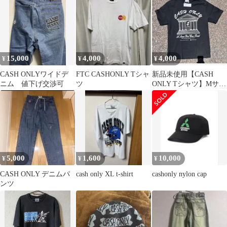
15,000
4,000
4,000
¥
¥
¥
CASH ONLYワイドデ
FTC CASHONLY Tシャ
新品未使用【CASH
ニム 値下げ交渉可
ツ
ONLY Tシャツ】Mサイ
ズ タグ付き
5,000
1,600
10,000
¥
¥
¥
CASH ONLY デニムパ
cash only XL t-shirt
cashonly nylon cap
ンツ