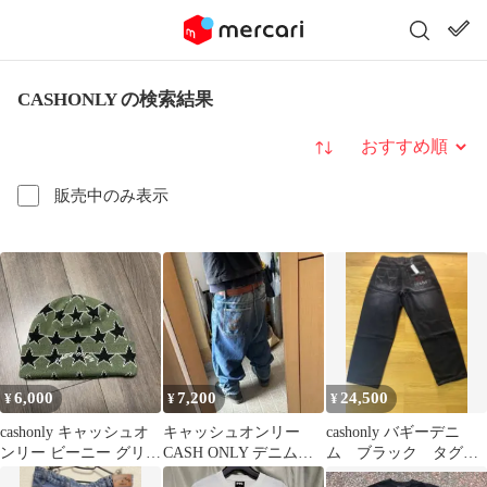
CASHONLY の検索結果
並び替え
販売中のみ表示
6,000
7,200
24,500
¥
¥
¥
cashonly キャッシュオ
キャッシュオンリー
cashonly バギーデニ
ンリー ビーニー グリー
CASH ONLY デニム
ム ブラック タグ付
ン
CASHONLY スケボー
き