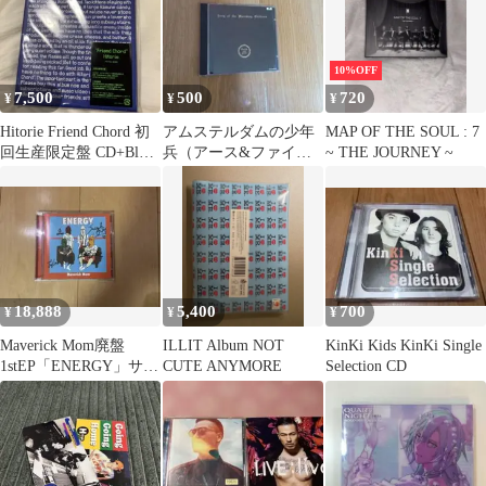
10%OFF
7,500
500
720
¥
¥
¥
Hitorie Friend Chord 初
アムステルダムの少年
MAP OF THE SOUL : 7
回生産限定盤 CD+Blu-
兵（アース&ファイヤ
~ THE JOURNEY ~
ray
ー）CD
18,888
5,400
700
¥
¥
¥
Maverick Mom廃盤
ILLIT Album NOT
KinKi Kids KinKi Single
1stEP「ENERGY」サイ
CUTE ANYMORE
Selection CD
ン入り