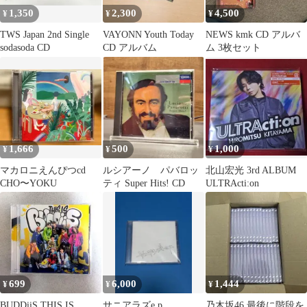
1,350
2,300
4,500
¥
¥
¥
TWS Japan 2nd Single
VAYONN Youth Today
NEWS kmk CD アルバ
sodasoda CD
CD アルバム
ム 3枚セット
1,666
500
1,000
¥
¥
¥
マカロニえんぴつcd
ルシアーノ パバロッ
北山宏光 3rd ALBUM
CHO〜YOKU
ティ Super Hits! CD
ULTRActi:on
699
6,000
1,444
¥
¥
¥
BUDDiiS THIS IS
サニアラズe.p.
乃木坂46 最後に階段を