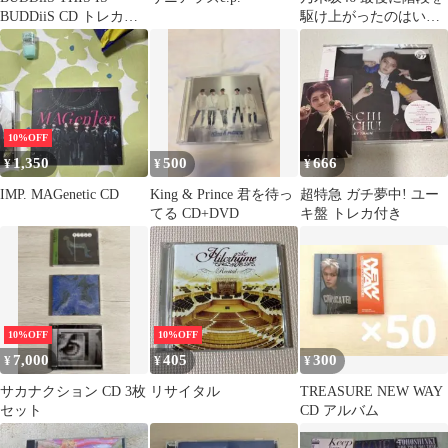
BUDDiiS CD トレカ付
駆け上がったのはいつ
き
だ？CD 通常版 まとめ
売り
10%OFF
1,350
500
666
¥
¥
¥
IMP. MAGenetic CD
King & Prince 君を待っ
超特急 ガチ夢中! ユー
てる CD+DVD
キ盤 トレカ付き
10%OFF
10%OFF
7,000
405
300
¥
¥
¥
サカナクション CD 3枚
リサイタル
TREASURE NEW WAY
セット
CD アルバム