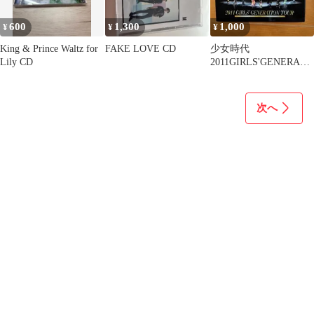
600
1,300
1,000
¥
¥
¥
King & Prince Waltz for
FAKE LOVE CD
少女時代
Lily CD
2011GIRLS'GENERATI
ON TOUR
次へ