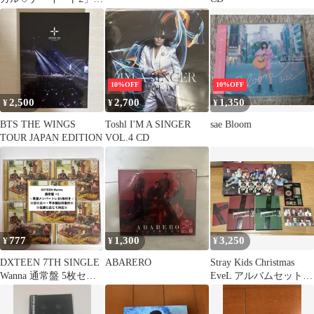
CD・スペシャル・パー
ト1
10%OFF
10%OFF
2,500
2,700
1,350
¥
¥
¥
BTS THE WINGS
Toshl I'M A SINGER
sae Bloom
TOUR JAPAN EDITION
VOL.4 CD
777
1,300
3,250
¥
¥
¥
DXTEEN 7TH SINGLE
ABARERO
Stray Kids Christmas
Wanna 通常盤 5枚セッ
EveL アルバムセット
ト
リノ