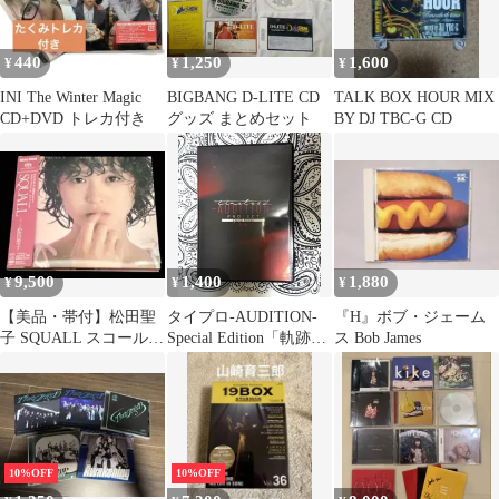
440
1,250
1,600
¥
¥
¥
INI The Winter Magic
BIGBANG D-LITE CD
TALK BOX HOUR MIX
CD+DVD トレカ付き
グッズ まとめセット
BY DJ TBC-G CD
9,500
1,400
1,880
¥
¥
¥
【美品・帯付】松田聖
タイプロ-AUDITION-
『H』ボブ・ジェーム
子 SQUALL スコール
Special Edition「軌跡」
ス Bob James
ステレオサウンド
通常盤DVD
SACD盤
10%OFF
10%OFF