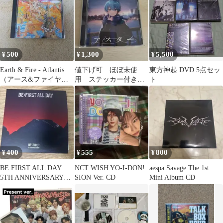
500
1,300
5,500
¥
¥
¥
Earth & Fire - Atlantis
値下げ可 ほぼ未使
東方神起 DVD 5点セッ
（アース&ファイヤ
用 ステッカー付き
ト
ー）CD国内盤
ころん アルバム アスタ
ー CD
400
555
800
¥
¥
¥
BE:FIRST ALL DAY
NCT WISH YO-I-DON!
aespa Savage The 1st
5TH ANNIVERSARY
SION Ver. CD
Mini Album CD
CD