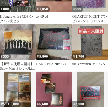
800
1,050
999
¥
¥
¥
H Jungle with t CDシン
ak-69 cd
QUARTET NIGHT アン
グル 2枚セット
ビバレント ソロベスト
アルバム 美風藍
555
9,800
1,700
¥
¥
¥
【新品未使用未開封】
HANA 1st Album CD
the sin:vanish アルバム
Snow Man オレンジkiss
初回盤A CD+DVD
1,000
6,600
3,000
現在 ¥
¥
¥