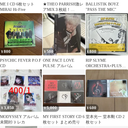
ME:I CD 6枚セット
★THEO PARRISH激レ
BALLISTIK BOYZ
MIRAI Hi-Five
アMIX３枚組！
"PASS THE MIC"
★Thanks To
800
500
800
¥
¥
¥
PSYCHIC FEVER P.O.F
ONE PACT LOVE
RIP SLYME
CD
PULSE アルバム
ORCHESTRA+PLUS
CD 2枚組
3,850
5,000
600
¥
¥
¥
MODYSSEY アルバム
MY FIRST STORY CD 6
堂本光一 堂本剛 CD 2
未開封/トレカ
枚セット まとめ売り
枚セット