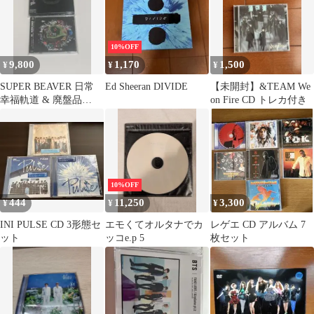
10%OFF
9,800
1,170
1,500
¥
¥
¥
SUPER BEAVER 日常
Ed Sheeran DIVIDE
【未開封】&TEAM We
幸福軌道 & 廃盤品
on Fire CD トレカ付き
CD+DVD 2枚セット
10%OFF
444
11,250
3,300
¥
¥
¥
INI PULSE CD 3形態セ
エモくてオルタナでカ
レゲエ CD アルバム 7
ット
ッコe.p 5
枚セット