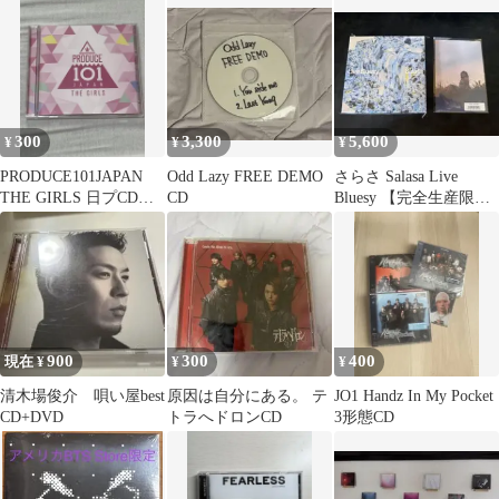
300
3,300
5,600
¥
¥
¥
PRODUCE101JAPAN
Odd Lazy FREE DEMO
さらさ Salasa Live
THE GIRLS 日プCD
CD
Bluesy 【完全生産限定
ME:I ミーアイ
盤】未開封
900
300
400
現在 ¥
¥
¥
清木場俊介 唄い屋best
原因は自分にある。 テ
JO1 Handz In My Pocket
CD+DVD
トラへドロンCD
3形態CD