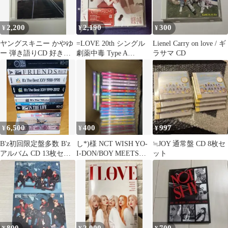
2,200
2,190
300
¥
¥
¥
ヤングスキニー かやゆ
=LOVE 20th シングル
Lienel Carry on love / ギ
ー 弾き語りCD 好きじ
劇薬中毒 Type A
ラサマ CD
ゃないよ デモ音源
CD+DVD
6,500
400
997
¥
¥
¥
B'z初回限定盤多数 B'z
し*)様 NCT WISH YO-
≒JOY 通常盤 CD 8枚セ
アルバム CD 13枚セッ
I-DON/BOY MEETS
ット
ト まとめ売り
GIRL(CD