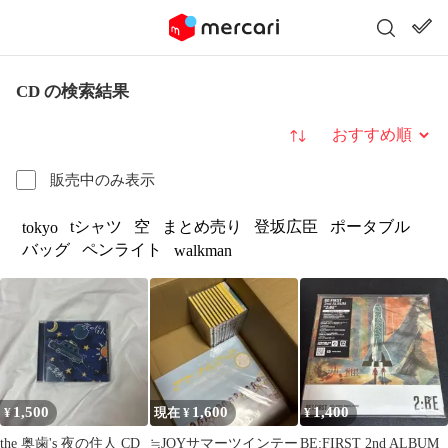
CD の検索結果
並び替え
販売中のみ表示
tシャツ
空
まとめ売り
登坂広臣
ポータブル
tokyo
バッグ
ペンライト
walkman
1,500
1,600
1,400
¥
現在 ¥
¥
the 奥歯's 夜の住人 CD
≒JOYサマーツインテー
BE:FIRST 2nd ALBUM