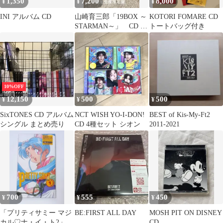
1,350
7,200
8,000
¥
¥
¥
INI アルバム CD
山崎育三郎「19BOX ～
KOTORI FOMARE CD
STARMAN～」 CD ■
トートバッグ付き
完全生産限定盤19000円
10%OFF
12,150
500
500
¥
¥
¥
SixTONES CD アルバム
NCT WISH YO-I-DON!
BEST of Kis-My-Ft2
シングル まとめ売り
CD 4種セット シオン
2011-2021
700
555
450
¥
¥
¥
「プリティサミー マジ
BE:FIRST ALL DAY
MOSH PIT ON DISNEY
カル♡ナ・イ・ト2」
CD