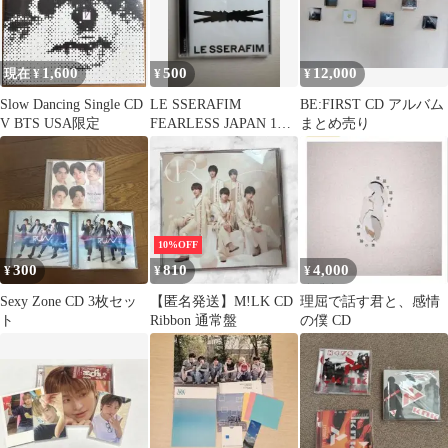
1,600
500
12,000
現在 ¥
¥
¥
Slow Dancing Single CD
LE SSERAFIM
BE:FIRST CD アルバム
V BTS USA限定
FEARLESS JAPAN 1ST
まとめ売り
SINGLE
10%OFF
300
810
4,000
¥
¥
¥
Sexy Zone CD 3枚セッ
【匿名発送】M!LK CD
理屈で話す君と、感情
ト
Ribbon 通常盤
の僕 CD