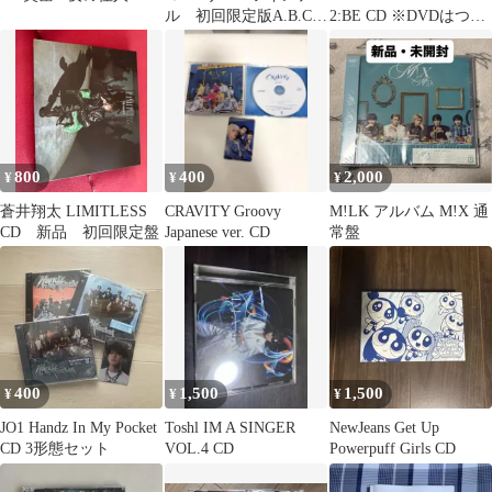
ル 初回限定版A.B.C、
2:BE CD ※DVDはつい
通常盤
てません。
800
400
2,000
¥
¥
¥
蒼井翔太 LIMITLESS
CRAVITY Groovy
M!LK アルバム M!X 通
CD 新品 初回限定盤
Japanese ver. CD
常盤
400
1,500
1,500
¥
¥
¥
JO1 Handz In My Pocket
Toshl IM A SINGER
NewJeans Get Up
CD 3形態セット
VOL.4 CD
Powerpuff Girls CD