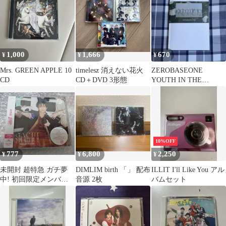
1,000
1,666
670
¥
¥
¥
Mrs. GREEN APPLE 10
timelesz 消えない花火
ZEROBASEONE
CD
CD＋DVD 3形態
YOUTH IN THE
SHADE
10%OFF
777
6,800
2,250
¥
¥
¥
未開封 超特急 ガチ夢
DIMLIM birth 「」 配布
ILLIT I'll Like You アル
中! 初回限定メンバー
音源 2枚
バムセット
ソロ盤 ハル盤