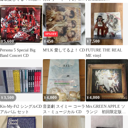
盤 CD
スペシャル パート2
MONOCHROME
BOUQUET
10%OFF
5,600
450
7,500
¥
¥
¥
Persona 5 Special Big
M!LK 愛してるよ！ CD
FUTURE THE REAL
Band Concert CD
ME vinyl
3,500
4,000
4,000
¥
¥
¥
Kis-My-Ft2 シングルCD
音楽劇 スイミー コーラ
Mrs.GREEN APPLE ソ
アルバム セット
ス・ミュージカル CD
ランジ 初回限定版ア
ルバム