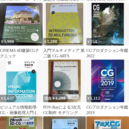
フィック別冊
ニア検定 改訂新版
号 / 二玄社 / 二玄社
3,980
1,200
554
¥
¥
¥
CINEMA 4D建築CGテ
入門マルチメディア 第
CGプロダクション年鑑
クニック
二版 CG-ARTS
2022
1,637
1,200
1,112
¥
現在 ¥
¥
ビジュアル情報処理-
POV-Rayによる3次元
CGプロダクション年鑑
CG・画像処理入門-[改
CG制作 モデリングか
2019
訂新版]
らアニメーションまで