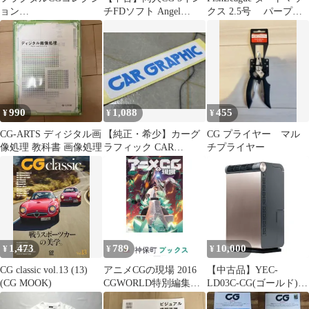
ョン
チFDソフト Angel
クス 2.5号 パープル
(Information&Computing
Fish[5インチFD版] /
ボーダーCG Cレッド
17) 渕上 季代絵_03
Studio KAREN
990
1,088
455
¥
¥
¥
CG-ARTS ディジタル画
【純正・希少】カーグ
CG プライヤー マル
像処理 教科書 画像処理
ラフィック CAR
チプライヤー
GRAPHIC CG ステッカ
ー 青抜
1,473
789
10,000
¥
¥
¥
CG classic vol.13 (13)
アニメCGの現場 2016
【中古品】YEC-
(CG MOOK)
CGWORLD特別編集版
LD03C-CG(ゴールド)
ボーンデジタル書籍編
パーソナルクーラー 排