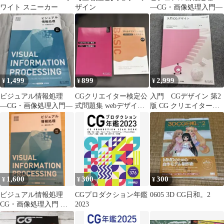
ワイト スニーカー
ザイン
―CG・画像処理入門―
1,499
899
2,999
¥
¥
¥
ビジュアル情報処理
CGクリエイター検定公
入門 CGデザイン 第2
―CG・画像処理入門―
式問題集 webデザイナ
版 CG クリエイター検
ー検定ベーシック
定対応
1,600
300
300
¥
¥
¥
ビジュアル情報処理
CGプロダクション年鑑
0605 3D CG日和。2
CG・画像処理入門 改
2023
訂新版