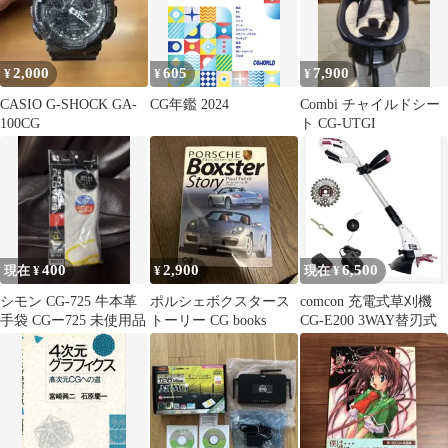
2,000
605
7,900
¥
¥
¥
CASIO G-SHOCK GA-
CG年鑑 2024
Combi チャイルドシー
100CG
ト CG-UTGI
400
2,900
6,500
現在 ¥
¥
現在 ¥
シモン CG-725 牛本革
ポルシェボクスタース
comcon 充電式草刈機
手袋 CGー725 未使用品
トーリー CG books
CG-E200 3WAY替刃式