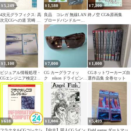
5,249
1,580
7,200
¥
¥
¥
4次元グラフィクス: 高
良品 コレガ 無線LAN
終ノ空 CG&原画集
次元CGへの道 宮崎 興
ブロードバンドルー
二; 石原 慶一
タ CG-WLBARGMH-P
外箱無
1,100
7,000
1,000
¥
¥
¥
ビジュアル情報処理・
CG カーグラフィッ
CGネットワーカーズ自
CGエンジニア検定2級3
ク nikon ドライビング
選作品集 全巻セット
級 2冊セット
サングラス
618
1,080
5,499
¥
¥
¥
フラクタルCGコレクシ
【中古】同人CG 5イン
FishLeague ダートマッ