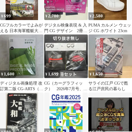
699
2,780
2,580
¥
¥
¥
CGフルカラーでよみが
デジタル映像表現 & 入
PUMA カルメン ウェッ
える 日本海軍艦艇大図
門 CG デザイン 2冊セ
ジ CG ホワイト 23cm
鑑
ット
1,600
1,699
1,650
¥
¥
¥
ディジタル画像処理 改
CG（カーグラフィッ
サライの江戸 CGで甦
訂第二版 CG-ARTS（ペ
ク） 2026年7月号、8
る江戸庶民の暮らし
ージ裁断）
月号【２冊】〈7月号_
特別付録⭕️〉