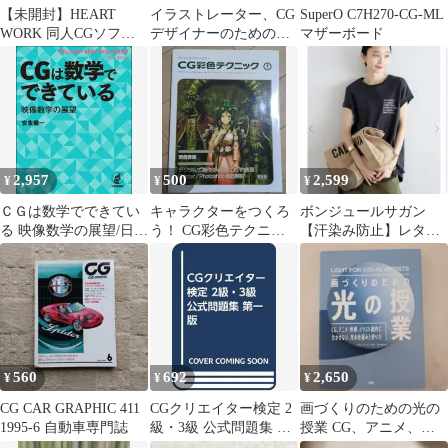
【未開封】HEART
イラストレーター、CG
SuperO C7H270-CG-ML
WORK 同人CGソフト
デザイナーのための人
マザーボード
Very Berry
体の教室
2,957
500
2,599
¥
¥
¥
ＣＧは数学でできてい
キャラクターをつくろ
ボンジュールサガン
る 映像数学の展望/日本
う！ CG彩色テクニッ
【汗染み防止】レタリ
評論社/安生健一（単行
ク 7 安倍吉俊
ング刺繍フレンチスリ
本）
ーブTシャツ CG
560
692
2,650
¥
¥
¥
CG CAR GRAPHIC 411
CGクリエイター検定 2
画づくりのための光の
1995-6 自動車専門誌
級・3級 公式問題集 第
授業 CG、アニメ、映
一版
像、イラスト創作に欠