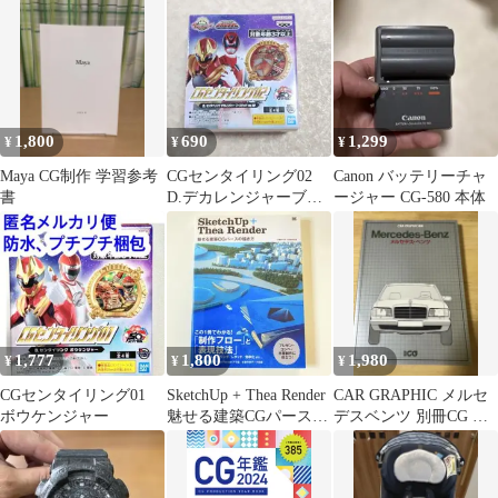
かせない、光の仕…
1,800
690
1,299
¥
¥
¥
Maya CG制作 学習参考
CGセンタイリング02
Canon バッテリーチャ
書
D.デカレンジャーブー
ージャー CG-580 本体
ステッドver.sp
1,777
1,800
1,980
¥
¥
¥
CGセンタイリング01
SketchUp + Thea Render
CAR GRAPHIC メルセ
ボウケンジャー
魅せる建築CGパースの
デスベンツ 別冊CG 二
描き方
玄社 CG選集 小林彰
太郎