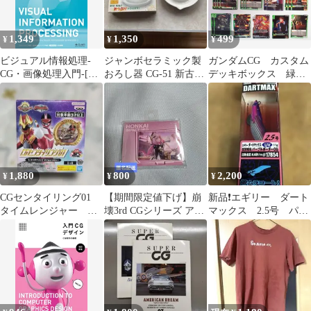
1,349
1,350
499
¥
¥
¥
ビジュアル情報処理-
ジャンボセラミック製
ガンダムCG カスタム
CG・画像処理入門-[改
おろし器 CG-51 新古
デッキボックス 緑＋
訂新版]
品 未使用に近い
おまけ 計２９枚
1,880
800
2,200
¥
¥
¥
CGセンタイリング01
【期間限定値下げ】崩
新品❗️エギリー ダート
タイムレンジャー
壊3rd CGシリーズ アク
マックス 2.5号 パー
C 箱は折り畳んで発
リルスタンド エリシア
プルボーダーCG
送
D