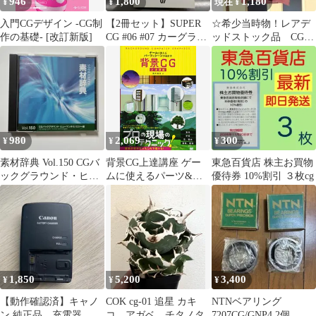
946
1,800
1,180
¥
¥
現在 ¥
入門CGデザイン -CG制
【2冊セット】SUPER
☆希少当時物！レアデ
作の基礎- [改訂新版]
CG #06 #07 カーグラフ
ッドストック品 CG
ィック別冊
Design NYC 赤 Tシャツ
980
2,069
300
¥
¥
¥
素材辞典 Vol.150 CGバ
背景CG上達講座 ゲー
東急百貨店 株主お買物
ックグラウンド・ヒュ
ムに使えるパーツ&シ
優待券 10%割引 ３枚cg
ーマンテクノロジー編
ーンの描き方／酒井 達
也
1,850
5,200
3,400
¥
¥
¥
【動作確認済】キャノ
COK cg-01 追星 カキ
NTNベアリング
ン 純正品 充電器
コ アガベ チタノタ
7207CG/GNP4 2個