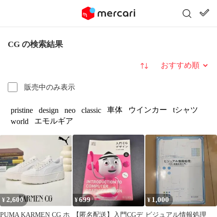
CG の検索結果
並び替え
販売中のみ表示
車体
ウインカー
tシャツ
pristine
design
neo
classic
エモルギア
world
2,600
699
1,000
¥
¥
¥
PUMA KARMEN CG ホ
【匿名配送】入門CGデ
ビジュアル情報処理