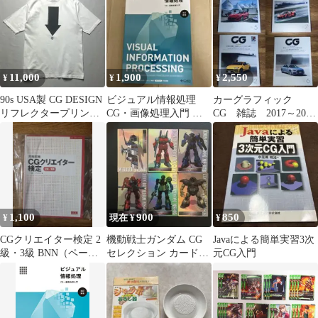
集部
熱ダクト付
11,000
1,900
2,550
¥
¥
¥
90s USA製 CG DESIGN
ビジュアル情報処理
カーグラフィック
リフレクタープリント
CG・画像処理入門 改
CG 雑誌 2017～2020
デザイン Tシャツ
訂新版
年 13冊まとめ売り
1,100
900
850
¥
現在 ¥
¥
CGクリエイター検定 2
機動戦士ガンダム CG
Javaによる簡単実習3次
級・3級 BNN（ページ
セレクション カード28
元CG入門
裁断）
枚セット