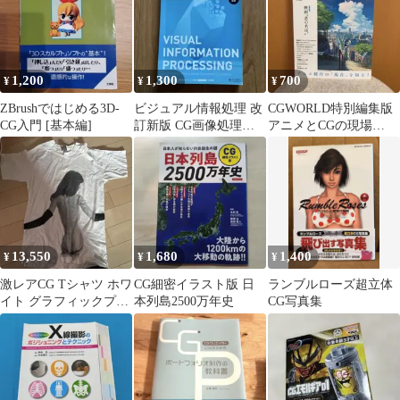
1,200
1,300
700
¥
¥
¥
ZBrushではじめる3D-
ビジュアル情報処理 改
CGWORLD特別編集版
CG入門 [基本編]
訂新版 CG画像処理入
アニメとCGの現場
門
2017 君の名は。
13,550
1,680
1,400
¥
¥
¥
激レアCG Tシャツ ホワ
CG細密イラスト版 日
ランブルローズ超立体
イト グラフィックプリ
本列島2500万年史
CG写真集
ント M