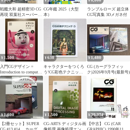
980
2,713
6,000
¥
¥
¥
戦艦大和 超精密3D CG
CG年鑑 2025（大型
ランブルローズ 超立体
再現 双葉社スーパーム
本）
CG写真集 3Dメガネ付
ック
1,500
630
1,480
¥
¥
¥
入門CGデザイン =
キャラクターをつくろ
CG (カーグラフィッ
Introduction to computer
う!CG彩色テクニック
ク)2026年9月号(最新号)
gra…
v.7
1,600
1,500
30,374
¥
¥
¥
【2冊セット】SUPER
CG-ARTS ディジタル画
【中古】 CG (CAR
CG #13 #14 カーグラ
像処理 画像処理エンジ
GRAPHIC) 1990年11月