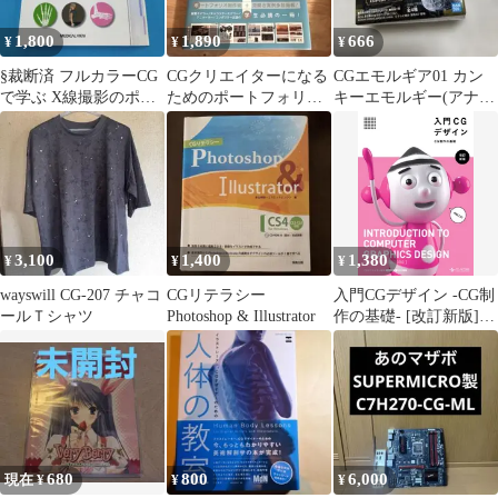
1,800
1,890
666
¥
¥
¥
§裁断済 フルカラーCG
CGクリエイターになる
CGエモルギア01 カン
で学ぶ X線撮影のポジ
ためのポートフォリオ
キーエモルギー(アナザ
ショニングとテクニッ
制作の教科書
ーver.)
ク
3,100
1,400
1,380
¥
¥
¥
wayswill CG-207 チャコ
CGリテラシー
入門CGデザイン -CG制
ールＴシャツ
Photoshop & Illustrator
作の基礎- [改訂新版]
(中古)
680
800
6,000
現在 ¥
¥
¥