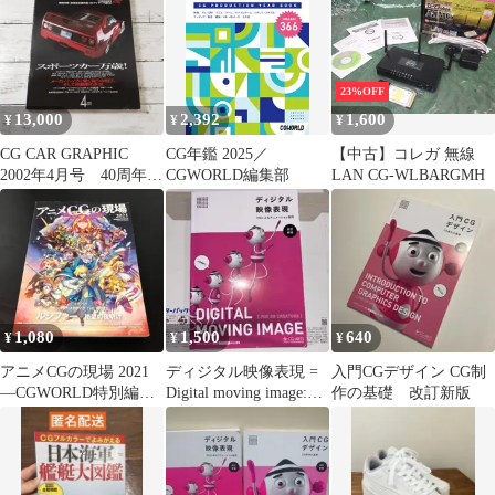
23%OFF
13,000
2,392
1,600
¥
¥
¥
CG CAR GRAPHIC
CG年鑑 2025／
【中古】コレガ 無線
2002年4月号 40周年記
CGWORLD編集部
LAN CG-WLBARGMH
念号
1,080
1,500
640
¥
¥
¥
アニメCGの現場 2021
ディジタル映像表現 =
入門CGデザイン CG制
―CGWORLD特別編集
Digital moving image:
作の基礎 改訂新版
版― z4
CGによる…