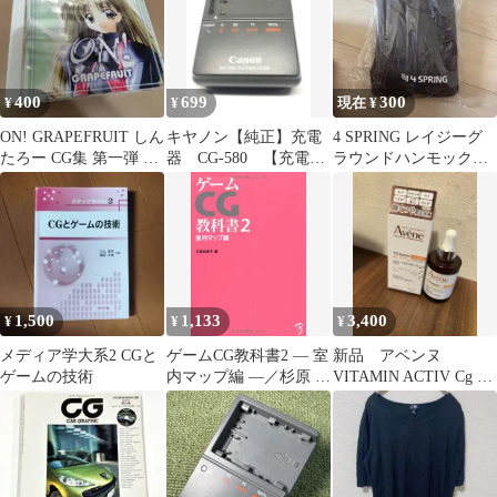
400
699
300
¥
¥
現在 ¥
ON! GRAPEFRUIT しん
キヤノン【純正】充電
4 SPRING レイジーグ
たろー CG集 第一弾 同
器 CG-580 【充電確
ラウンドハンモック
人
認済】
LGH-01-CG
1,500
1,133
3,400
¥
¥
¥
メディア学大系2 CGと
ゲームCG教科書2 ― 室
新品 アベンヌ
ゲームの技術
内マップ編 ―／杉原 由
VITAMIN ACTIV Cg 美
美子
容液 30ml