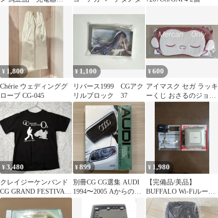
Canon CG-800
1,800
1,100
600
¥
¥
¥
Chérie ウェディンググ
リバース1999 CGアク
アイマスク セガ ラッキ
ローブ CG-045
リルブロック 37
ーくじ おさるのジョー
ジ CG AIRLINE C賞
3,480
899
1,980
¥
¥
¥
クレイジーケンバンド
別冊CG CG選集 AUDI
【完備品/美品】
CG GRAND FESTIVAL
1994〜2005 Aからのア
BUFFALO Wi-Fiルータ
ZERO Tシャツ
ウディ 希少品
ー WSR-2533DHP-CG