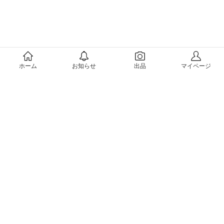
メルカリについて
ホーム
お知らせ
出品
マイページ
会社概要（運営会社）
採用情報
プレスリリース
公式ブログ
プレスキット
メルカリUS
メルカリShops
m department（エムデパ）
ヘルプ
ヘルプセンター（ガイド・お問い合わせ）
メルカリShopsでショップを開設する
メルカリShops ショップ管理画面にログイン
メルカリShops出店者向けガイド
お問い合わせ一覧