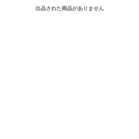
出品された商品がありません