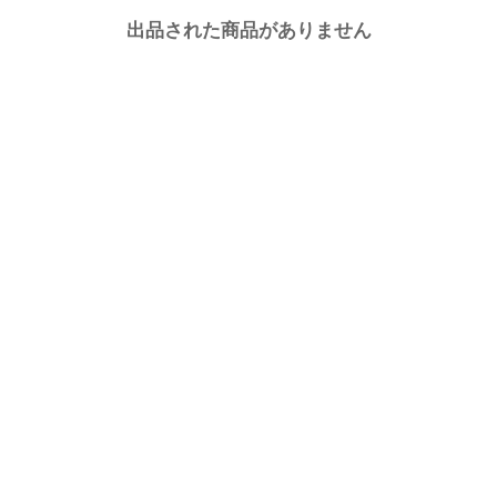
出品された商品がありません