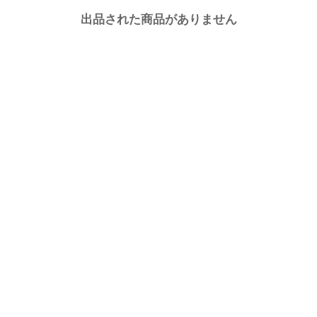
出品された商品がありません