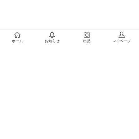
メルカリについて
ホーム
お知らせ
出品
マイページ
会社概要（運営会社）
採用情報
プレスリリース
公式ブログ
プレスキット
メルカリUS
メルカリShops
m department（エムデパ）
ヘルプ
ヘルプセンター（ガイド・お問い合わせ）
メルカリShopsでショップを開設する
メルカリShops ショップ管理画面にログイン
メルカリShops出店者向けガイド
お問い合わせ一覧