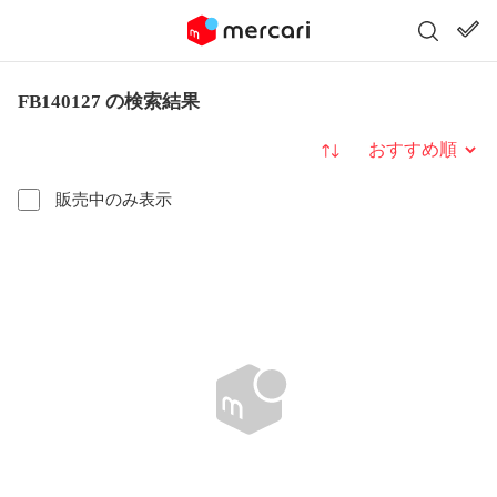
FB140127 の検索結果
並び替え
販売中のみ表示