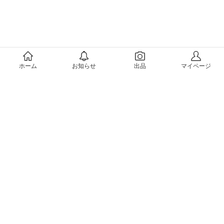
メルカリについて
ホーム
お知らせ
出品
マイページ
会社概要（運営会社）
採用情報
プレスリリース
公式ブログ
プレスキット
メルカリUS
メルカリShops
m department（エムデパ）
ヘルプ
ヘルプセンター（ガイド・お問い合わせ）
メルカリShopsでショップを開設する
メルカリShops ショップ管理画面にログイン
メルカリShops出店者向けガイド
お問い合わせ一覧