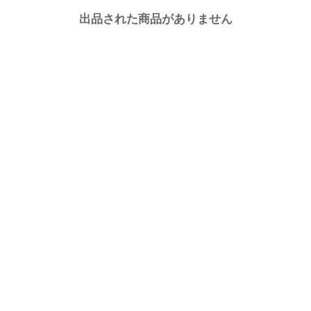
出品された商品がありません