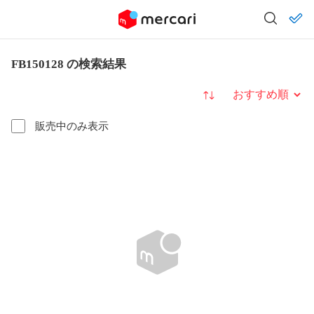
FB150128 の検索結果
並び替え
販売中のみ表示