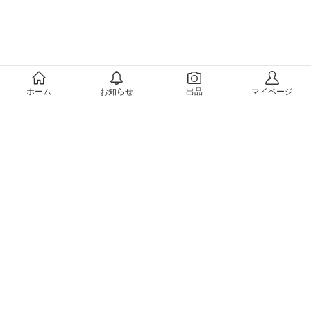
メルカリについて
ホーム
お知らせ
出品
マイページ
会社概要（運営会社）
採用情報
プレスリリース
公式ブログ
プレスキット
メルカリUS
メルカリShops
m department（エムデパ）
ヘルプ
ヘルプセンター（ガイド・お問い合わせ）
メルカリShopsでショップを開設する
メルカリShops ショップ管理画面にログイン
メルカリShops出店者向けガイド
お問い合わせ一覧