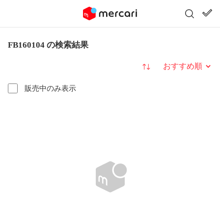
FB160104 の検索結果
並び替え
販売中のみ表示