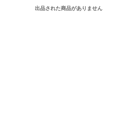
出品された商品がありません