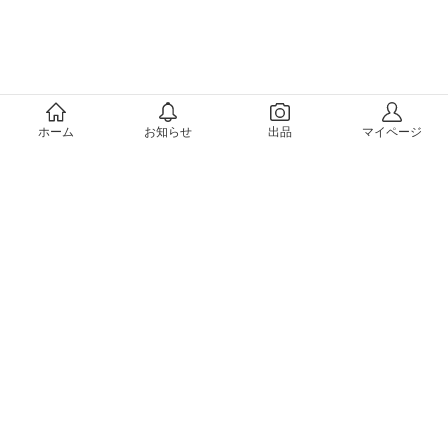
メルカリについて
ホーム
お知らせ
出品
マイページ
会社概要（運営会社）
採用情報
プレスリリース
公式ブログ
プレスキット
メルカリUS
メルカリShops
m department（エムデパ）
ヘルプ
ヘルプセンター（ガイド・お問い合わせ）
メルカリShopsでショップを開設する
メルカリShops ショップ管理画面にログイン
メルカリShops出店者向けガイド
お問い合わせ一覧