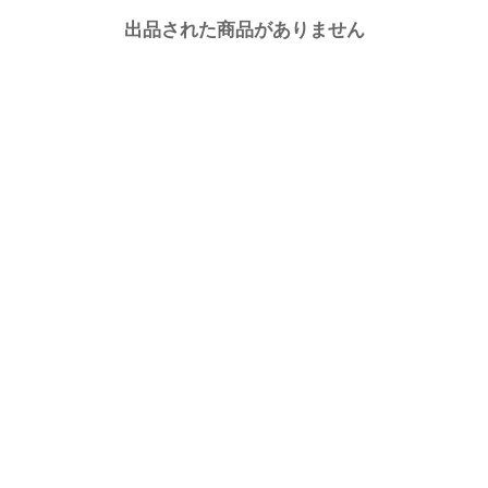
出品された商品がありません