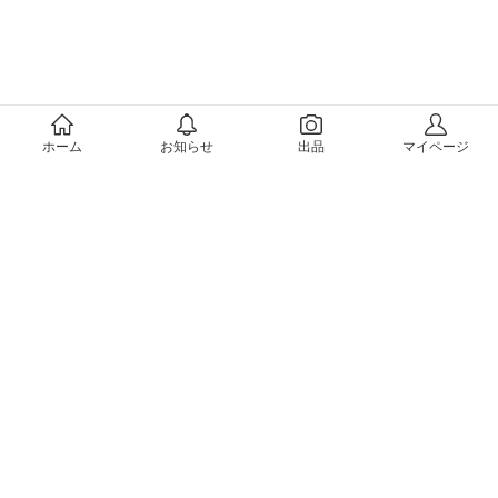
メルカリについて
ホーム
お知らせ
出品
マイページ
会社概要（運営会社）
採用情報
プレスリリース
公式ブログ
プレスキット
メルカリUS
メルカリShops
m department（エムデパ）
ヘルプ
ヘルプセンター（ガイド・お問い合わせ）
メルカリShopsでショップを開設する
メルカリShops ショップ管理画面にログイン
メルカリShops出店者向けガイド
お問い合わせ一覧